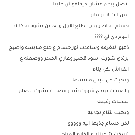
نتصل بيهم عشان ميقلقوش علينا
بس انت لازم تنام
حسام.. حاضر بس نطلع الاول وبعدين نشوف حكايه
النوم دي اي ????
ذهبوا للغرفه وساعدت نور حسام ع خلع ملابسه واصبح
يرتدي شورت اسود قصير وعاري الصدر ووضعته ع
الفراش لكي ينام
وذهبت هي لتبدل ملابسها
واصبحت ترتدي شورت شينز قصير وتيشرت بيضاء
بحملات رفيعه
وذهبت لتنام بجانبه
لكن حسام جذبها اليه ووووو
تسكت شهرزاد ع الكلام المباح