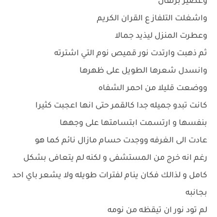
وعصير برتقال
واشغلت التلفاز ع القران الكريم
وعطرت المنزل ليذيد جمالا
ثم ذهبت وارتدت نور قميص نوم التي اشترته
وانسدل شعرها الطويل على ظهرها
ووضعت قليلا من احمر الشفاه
كانت تبدو جميله جدا كالقمر حتى انها اعجبت كثيرا
بنفسها و ارتسمت ابتسامتها على وجهها
عادت الى الغرفه ووجدت حسام مازال نائم كما هو
رغم انه خرج من المستشفى و لكنه لم يتعافى بشكل
كامل و لذالك فكان ينام لفترات طويله ولا يشعر باي احد
بجانبه
لم تود نور ان تيقظه من نومه