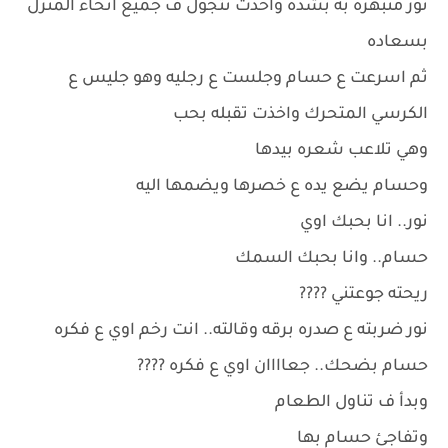
نور منبهره به بشده واخذت تتجول ف جميع انحاء المنزل
بسعاده
ثم اسرعت ع حسام وجلست ع رجليه وهو جليس ع
الكرسي المتحرك واخذت تقبله بحب
وهي تلاعب شعره بيدها
وحسام يضع يده ع خصرها ويضمها اليه
نور.. انا بحبك اوي
حسام.. وانا بحبك السمك
ريحته جوعتني ????
نور ضربته ع صدره برقه وقالته.. انت رخم اوي ع فكره
حسام بضحك.. جعاااان اوي ع فكره ????
وبدأ ف تناول الطعام
وتفاجئ حسام بها