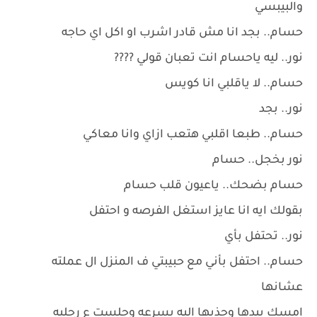
والبيبسي
حسام.. بجد انا مش قادر اشرب او اكل اي حاجه
نور.. ليه ياحسام انت تعبان قولي ????
حسام.. لا ياقلبي انا كويس
نور.. بجد
حسام.. طبعا اقلبي هتعب ازاي وانا معاكي
نور بخجل.. حسام
حسام بضحك.. ياعيون قلب حسام
بقولك ايه انا عايز استغل الفرصه و احتفل
نور.. تحتفل بأي
حسام.. احتفل بأني مع حبيبتي ف المنزل ال عملته
عشانها
امسك بيدها وجذبها اليه بسرعه وجلست ع رجليه