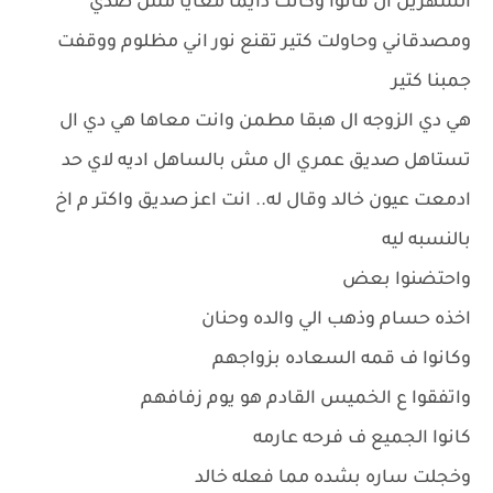
الشهرين ال فاتوا وكانت دايما معايا مش ضدي
ومصدقاني وحاولت كتير تقنع نور اني مظلوم ووقفت
جمبنا كتير
هي دي الزوجه ال هبقا مطمن وانت معاها هي دي ال
تستاهل صديق عمري ال مش بالساهل اديه لاي حد
ادمعت عيون خالد وقال له.. انت اعز صديق واكتر م اخ
بالنسبه ليه
واحتضنوا بعض
اخذه حسام وذهب الي والده وحنان
وكانوا ف قمه السعاده بزواجهم
واتفقوا ع الخميس القادم هو يوم زفافهم
كانوا الجميع ف فرحه عارمه
وخجلت ساره بشده مما فعله خالد