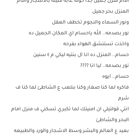
امام منزل جميل جدا حوله غابه مليئه بالاشجار وامام
المنزل بحر جميل
ونور السماء والنجوم تخطف العقل
نور بصدمه.. الله ياحسام اي المكان الجميل ده
واخذت تستنشق الهواء بفرحه
حسام.. المنزل ده انا ال بنتيه ليكي م ٤ سنين
نور بصدمه.. ليا انا ????
حسام.. ايوه
فاكره لما كنا صغار وكنا بنلعب ع الشاطئ لما كنا ف
شرم
انتي قولتيلي ان امنيتك لما تكبري تسكني ف منزل امام
البحر والشاطئ
بعيد ع العالم والبشر وسط الاشجار والورد والطبيعه