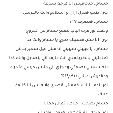
حسام.. متخافيش انا هرجع بسرعه
نور.. طيب هتنزل ازاي ع السلالم وانت بالكرسي
حسام.. هتصرف ????
وقفت نور قرب الباب لتمنع حسام من الخروج
نور.. انا مش هسيبك تخرج يا حسام وانت كدا
حسام.. يا حبيبتي سيبيني انا مش عيل صغير بلاش
تعامليني بالطريقه دي انت عارفه اني بتضايق وانك كدا
بتحسسيني بضعفي وعجزي اني جليس كرسي متحرك
ومقدرش امشي ذيكم????
نور بندم.. انا اسفه مش قصدي والله بس انا خايفة
عليك
حسام بضحك.. خلاص تعالي معايا
نور بفرحه.. دقيقه هغير هدومي واجيلك