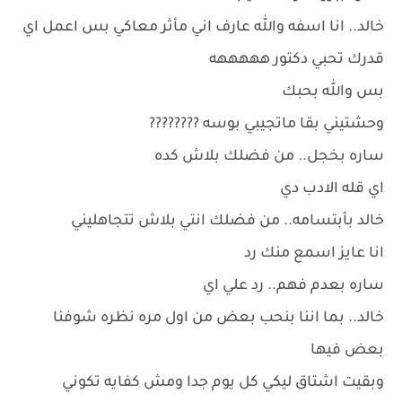
خالد.. انا اسفه والله عارف اني مأثر معاكي بس اعمل اي
قدرك تحبي دكتور هههههه
بس والله بحبك
وحشتيني بقا ماتجيبي بوسه ????????
ساره بخجل.. من فضلك بلاش كده
اي قله الادب دي
خالد بأبتسامه.. من فضلك انتي بلاش تتجاهليني
انا عايز اسمع منك رد
ساره بعدم فهم.. رد علي اي
خالد.. بما اننا بنحب بعض من اول مره نظره شوفنا
بعض فيها
وبقيت اشتاق ليكي كل يوم جدا ومش كفايه تكوني