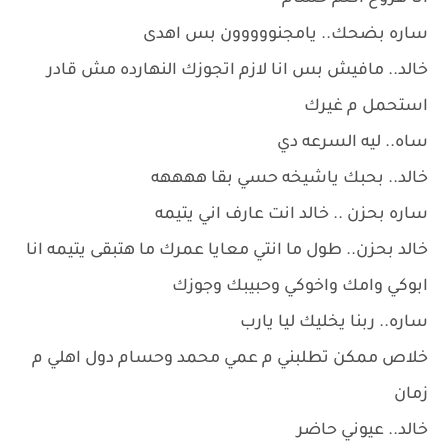
ساره بضحك.. يامجنووووون بس اهدى
خالد.. مافيش بس انا لازم اتجوزك النهارده مش قادر
استحمل م غيرك
ساه.. ليه السرعه دي
خالد.. بحبك ياشيخه حسي بقا ههههه
ساره بحزن .. خالد انت عارف اني يتيمه
خالد بحزن.. طول ما انتي معايا عمرك ما هتبقى يتيمه انا
ابوكي وامك واخوكي وحبيبك وجوزك
ساره.. ربنا يخليك ليا يارب
خلاص ممكن تطلبني م عمي محمد وحسام دول اهلي م
زمان
خالد.. عيوني حاضر