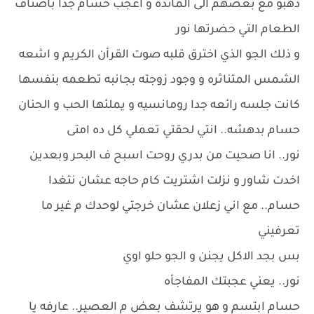
ذهبو مع بعضهم الى المائده و اعجب حسام جدا بأصناف
الطعام التي حضرتها نور
و ذلك الجو الذي اخترق قلبه صوت القرأن الكريم و اشعه
الشمس المتناثره و وجود زوجته بجانبه تطعمه بنفسها
كانت جلسه رائعه جدا رومانسيه و يملئها الحب و الحنان
حسام بدهشه.. انتي لحقتي تعملي كل ده امتى
نور.. انا صحيت من بدري روحت اسبح ف البحر وبعدين
اخدت شاور و نزلت اشتريت كام حاجه عشان نتغدا
حسام.. مع اني زعلان عشان خرجتي لوحدك م غير ما
تعرفيني
بس بجد الاكل يجنن و الجو حلو اوي
نور.. يعني عجبتك المفاجأه
حسام ابتسم و هو يرتشف بعض م العصير.. عارفه يا