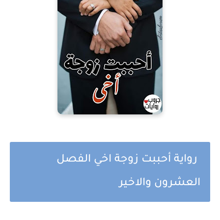
رواية أحببت زوجة اخي الفصل
العشرون والاخير