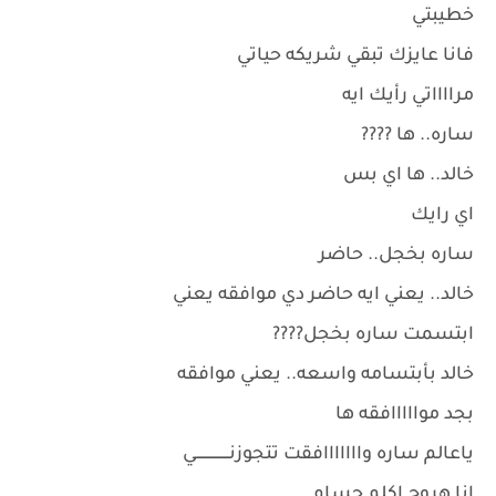
خطيبتي
فانا عايزك تبقي شريكه حياتي
مرااااتي رأيك ايه
ساره.. ها ????
خالد.. ها اي بس
اي رايك
ساره بخجل.. حاضر
خالد.. يعني ايه حاضر دي موافقه يعني
ابتسمت ساره بخجل????
خالد بأبتسامه واسعه.. يعني موافقه
بجد موااااافقه ها
ياعالم ساره وااااااافقت تتجوزنـــــــــــــــي
انا هروح اكلم حسام