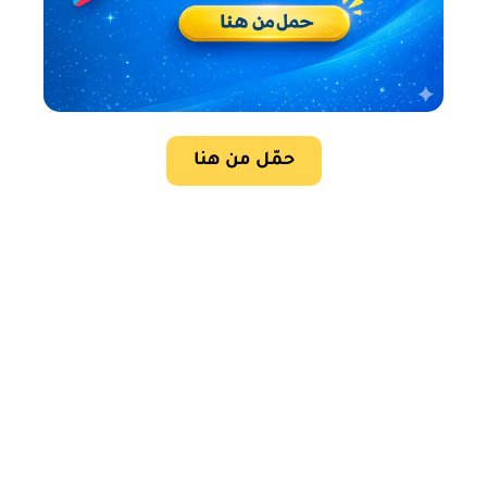
حمّل من هنا