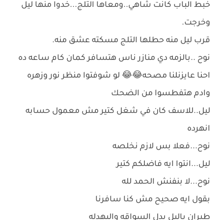
خبط الباب كانت شاهي..ومعاها التلج...خدوا منها ليل
وخرجت.
قرب ليل منه حطلها التلج مسكته عشق منه.
نوح ..بالزمه دي منازر ناس هتسافر كمان كام ساعه ده
احنا عايزنلنا مصحه😂😂 لو شوفتوا منظر نور وزهره
وادم هتفطسوا من الضحك
ليل..للاسف كان في شغل كتير مش معمول حسابه
انهرده
نوح...فعلا بس لازم نخلصه
ليل...انتوا ايه فاضلكم كتير
نوح...لا بنفنش الحمد لله
بقول ايه صحيح مش كنا سافرنا
طيران ياليل بدل السواقه والبهدله