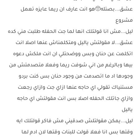
عشق...بصتله🥺هو انت عارف ان ريما عايزه تعمل
مشروع
ليل...مش انا قولتلك انها لما جت الحفله طلبت مني كده
عشق...لا مقولتش ياليل ومتكلمناش عنها اصلا انت
اتكلمت عن حنان وبس ووضحتلي ان انت ملكش دعوه
بيها وبالرغم من اني شوفت ريما وفعلا متصدمتش من
وجودها اد ما اتصدمت من وجود حنان بس كنت بردو
مستنياك تقولي اي حاجه عنها ازاي جت وازاي رجعت
وازاي جاتلك الحفله اصلا بس انت مقولتش اي حاجه
ياليل
ليل...يمكن مقولتلش صدقيني مش فاكر قولتلك ايه
وقتها بس انا فعلا قولت للبنات وقتها لان ادم لما