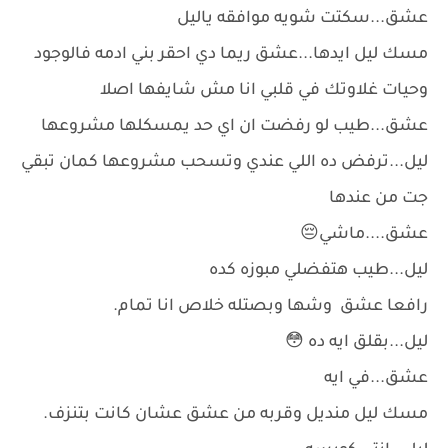
عشق...سكتت شويه موافقه ياليل
مسك ليل ايدها...عشق ريما دي احقر بني ادمه فالوجود
وحيات غلاوتك في قلبي انا مش شايفها اصلا
عشق...طيب لو رفضت ان اي حد يمسكلها مشروعها
ليل...ترفض ده اللي عندي وتسحب مشروعها كمان تبقي
جت من عندها
عشق....ماشي😔
ليل...طيب هتفضلي مبوزه كده
رافعا عشق وشها وبصتله خلاص انا تمام.
ليل...بقلق ايه ده 😳
عشق...في ايه
مسك ليل منديل وقربه من عشق عشان كانت بتنزف.