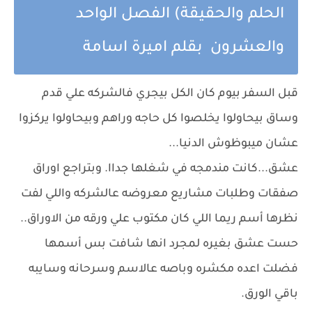
الحلم والحقيقة) الفصل الواحد
والعشرون بقلم اميرة اسامة
قبل السفر بيوم كان الكل بيجري فالشركه علي قدم
وساق بيحاولوا يخلصوا كل حاجه وراهم وبيحاولوا يركزوا
عشان ميبوظوش الدنيا...
عشق...كانت مندمجه في شغلها جداا. وبتراجع اوراق
صفقات وطلبات مشاريع معروضه عالشركه واللي لفت
نظرها أسم ريما اللي كان مكتوب علي ورقه من الاوراق..
حست عشق بغيره لمجرد انها شافت بس أسمها
فضلت اعده مكشره وباصه عالاسم وسرحانه وسايبه
باقي الورق.