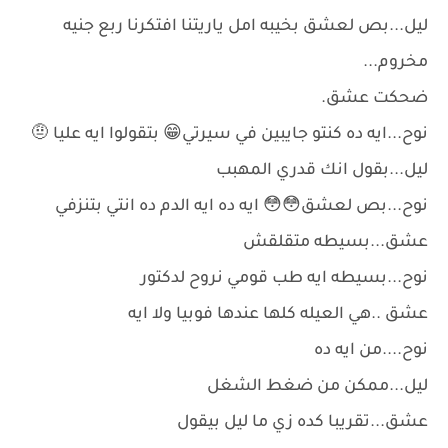
ليل...بص لعشق بخيبه امل ياريتنا افتكرنا ربع جنيه
مخروم...
ضحكت عشق.
نوح...ايه ده كنتو جايبين في سيرتي😁 بتقولوا ايه عليا 🤨
ليل...بقول انك قدري المهبب
نوح...بص لعشق😳😳 ايه ده ايه الدم ده انتي بتنزفي
عشق...بسيطه متقلقش
نوح...بسيطه ايه طب قومي نروح لدكتور
عشق ..هي العيله كلها عندها فوبيا ولا ايه
نوح....من ايه ده
ليل...ممكن من ضغط الشغل
عشق...تقريبا كده زي ما ليل بيقول