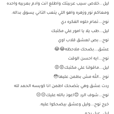
ليل ..خلاص سيب عربيتك واطلع انت وادم بعربيه واحده
ومعاكم نور وزهره واهو اللي يتعب التاني يسوق بداله.
نوح...تمام حلوه الفكره دي
ليل...طب يلا يا امور علي مكتبك
نوح...بص لعشق قلاب اوي
عشق...بضحك ملاحظه😂😂
نوح...ايه احسن الوقت
ليل...ماقولنا علي مكتبك😡😡
نوح ..الله مش بطمن عليها😳
ردت عشق وهي بتضحك اطمن انا كويسه الحمد لله
نوح...شوف الرد 😍اعوذ بالله عليك😒😒
خرج نوح...وليل وعشق بيضحكوا عليه.
ليل..عيل رحم