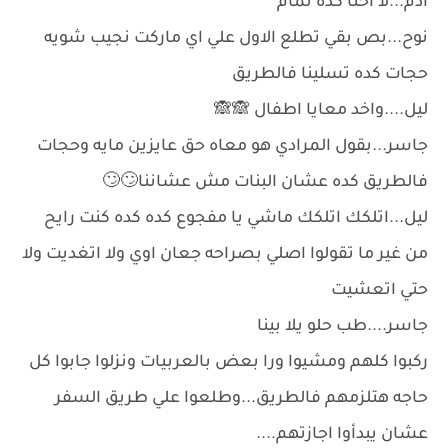
ادم...لا احنا كده تمام
نوح...بص بقي تطلع الاول علي اي ماركت نجيب شويه
حجات كده تسلينا فالطريق
ليل....واخد معايا اطفال 🙈🙈
جاسر...بقول المرادي هو معاه حق عايزين مايه وحجات
فالطريق كده عشان البنات مش عشاننا🙄🙄
ليل...اتلكك اتلكك ماشي يا مفجوع كده كده كنت رايح
من غير ما تقولوا اصلي بصراحه جعان اوي ولا اتغديت ولا
حتي اتعشيت
جاسر....طب حلو يلا بينا
ركبوا كلهم ومشيوا ورا بعض بالعربيات ونزلوا جابوا كل
حاجه هتلزمهم فالطريق...وطلعوا علي طريق السفر
عشان يبدأوا اجازتهم....