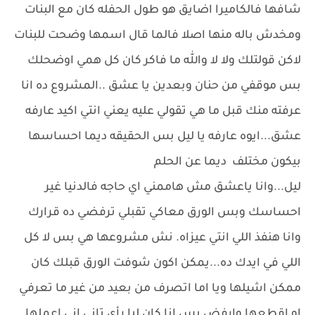
شافها فالكاميرا اضايق هو طول الحفله كان مع البنات
ومخدش باله منها اصلا فالما قال اسمها وضحت للبنات
لاكن قولتلك ولا لا والله ما فاكر كان كل همي اوضحلك
بس موقفي من حنان وبعدين يا عشق ..المشروع ده انا
عرفته منك قبل ما هي تقولي عليه يعني انتي اكيد عارفه
عشق...ايوه عارفه يا ليل بس الحقيقه ديما احساسها
بيكون مختلف ديما عن الحلم
ليل...وانا ياعشق مش هاممني اي حاجه فالدنيا غير
احساسك وبس الورق معاكي تقبلي ترفضي ده قرارك
وانا هنفذ اللي انتي عيزاه. نش مشروعها هي بس لا كل
اللي في ايدك ده...يمكن اكون شوفت الورق قبلك كان
ممكن اشيلها ويا اما اتصرف من بعيد من غير ما تعرفي
او اقطعها وارفض بس انا كان ليا رأي تاني اني اعملها