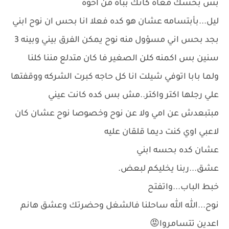
بس بحسك معاه كأنك بباه من اخوه
ليل...بأبتسامه عشان هو كده فعلا انا بحس ان نوح ابني
بجد بحس اني مسؤول منه نوح يمكن الفرق بيني وبينه 3
سنين بس اكمنه كلن الصغير فا كان متدلع مننا كلنا
ولما بابا اتوفي شيلت انا كل حاجه كبرت الشركه ووقفتها
علي رجلها اكتر واكتر..مش بس كده كانت عيني
مبتبعدش عن امي ولا عن نوح وخصوصا نوح عشان كان
لاعبي اوي كنت ديما قلقان عليه
عشان كده بحسه ابني
عشق...ربنا يخليكم لبعض.
خبط الباب...واتفتح
نوح...الله الله ساحلنا فالشغل وحضرتك وعشق هانم
اعدين تتسامروا😡