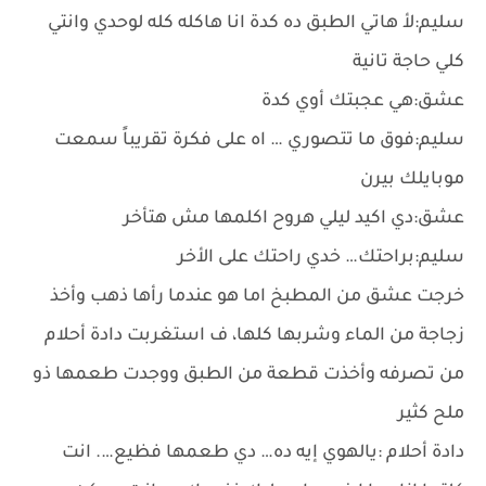
سليم:لأ هاتي الطبق ده كدة انا هاكله كله لوحدي وانتي
كلي حاجة تانية
عشق:هي عجبتك أوي كدة
سليم:فوق ما تتصوري … اه على فكرة تقريباً سمعت
موبايلك بيرن
عشق:دي اكيد ليلي هروح اكلمها مش هتأخر
سليم:براحتك… خدي راحتك على الأخر
خرجت عشق من المطبخ اما هو عندما رأها ذهب وأخذ
زجاجة من الماء وشربها كلها، ف استغربت دادة أحلام
من تصرفه وأخذت قطعة من الطبق ووجدت طعمها ذو
ملح كثير
دادة أحلام :يالهوي إيه ده… دي طعمها فظيع…. انت