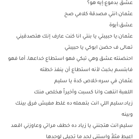
عشق بدموع:إيه هو؟
عثمان:انتي مصدقة كلامي صح
عشق:أيوة
عثمان:يا حبيبتي يا بنتي انا كنت عارف إنك هتصدقيني
تعالى ف حضن ابوكي يا حبيبتي
احنضنته عشق وهي تبكي فهو استطاع خداعها، أما فهو
فابتسم بخبث لأنه استطاع أن ينفذ خطته
عثمان في سره:خلاص كدة يا سليم
اللعبة انتهت وانا كسبت وأخيراً هخلص منك
زياد:سليم اللي انت بتعمله ده غلط مفيش فرق بينك
وبينه
سليم:انت هتجنني يا زياد ده خطف مراتي وعاوزني اقعد
اعيط مثلاً واستني لحد ما تجيلي لوحدها