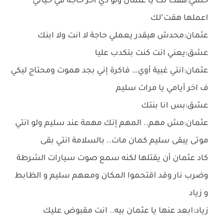
حلمي:هقت’لك يا عثمان ولو دي اخر حاجة في حياتي
اعملها هقت’لك
عثمان:محدش هيقدر يعملي حاجة لا انت ولا ابنك
عشق:يعني انت كنت بتكدب عليا
عثمان:انتي غبية أوي… فاكرة إني بجد هموت ومحتاج ليكي
ف اخر أيامي يا مرات سليم
عشق:بس انا بنتك
عثمان:مش مهم.. المهم إنك مهمة عند سليم ولو انتي
موتى يبقى سليم كمان مات.. بالسلامة انتي بقى
كاد عثمان أن يقتلها لكنه سمع صوت سيارات الشرطة
وضرب نار وقد اقتحموا المكان ومعهم سليم و الظابط
و زياد
زياد:ابعد عنها يا عثمان بيه.. انت مقبوض عليك