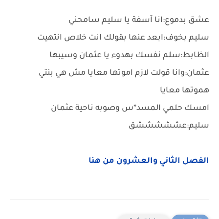
عشق بدموع:انا آسفة يا سليم سامحني
سليم بخوف:ابعد عنها بقولك انت خلاص انتهيت
الظابط:سلم نفسك بهدوء يا عثمان وسيبها
عثمان:وانا قولت لازم اموتها معايا مش هي بنتي
هموتها معايا
امسك حلمي المسد*س وصوبه ناحية عثمان
سليم:عشششششق
الفصل الثاني والعشرون من هنا