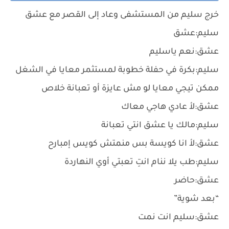
خرج سليم من المستشفى وعاد إلى القصر مع عشق
سليم:عشق
عشق:نعم ياسليم
سليم:بكرة في حفلة خطوبة لمستثمر معايا في الشغل
ممكن تيجي معايا لو مش عايزة أو تعبانة خلاص
عشق:لأ عادي هاجي معاك
سليم:مالك يا عشق انتي تعبانة
عشق:لأ انا كويسة بس منمتش كويس إمبارح
سليم:طب يلا ننام انتِ تعبتي أوي النهاردة
عشق:حاضر
“بعد شوية”
عشق:سليم انت نمت