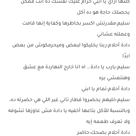
كلتها ازاي يا ابني حرام عليك نفسك ده انت ممكن
يحصلك حاجة هو ده أكل
سليم:مقدرتش اكسر بخاطرها وكفاية إنها قامت
وعملته عشاني
دادة أحلام:ربنا يخليكوا لبعض وميحرمكوش من بعض
ابدًا
سليم:يارب يا دادة… اه انا خارج النهاردة مع عشق
وهنتعشي بره
دادة أحلام:تمام يا ابني
سليم:خليهم يحضروا فطار تاني غير اللي هي حضرته ده،
وبالنسبة للأكل بتاعها أخفيه يا دادة مش عاوزها تشوفه
ولا تعرف طعمه إيه
دادة أحلام بضحك:حاضر