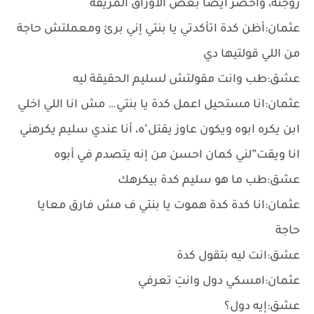
زوجته، واحضر أيضاً بعض الأوراق المُزيفة
عثمان:أظن كدة اتأكدتي يا بنتي إني برئ ومعملتش حاجة
من اللي قولتيها دي
عشق:طب وانت مقولتش لسليم الحقيقة ليه
عثمان:انا مستحيل اعمل كدة يا بنتي… مش انا اللي اخلي
ابن يكره ابوه ويكون عاوز يقتل’ه، أنا عندي سليم يكرهني
انا ويقت”لني كمان احسن من إنه يتصدم في أبوه
عشق:طب ما هو سليم كدة بيكرهك
عثمان:انا كدة كدة هموت يا بنتي ف مش فارق معايا
حاجة
عشق:انت ليه بتقول كدة
عثمان:امسكي دول وانتِ تعرفي
عشق:إيه دول؟