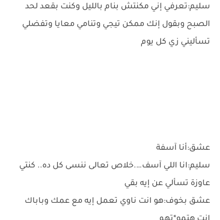
سليم:تعرفي إني مكنتش بنام بالليل وكنت بقعد لحد
الصبح وبقول إنك ممكن تيجي وتنامي معايا وتفضلي
تسأليني زي كل يوم
عشق:أنا آسفة
سليم:انا اللي آسف….خلاص تعالى ننسى كل ده.. كنتي
عاوزة تسألي عن إيه بقي
عشق بخوف:هو انت ناوي تعمل إيه مع عمك وباباك
انت هتمو*تهم