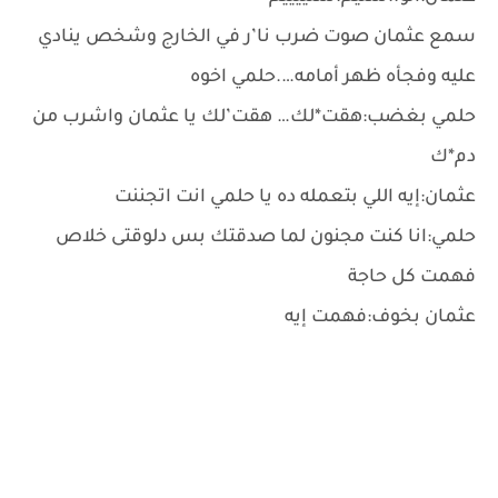
سمع عثمان صوت ضرب نا’ر في الخارج وشخص ينادي
عليه وفجأه ظهر أمامه….حلمي اخوه
حلمي بغضب:هقت*لك… هقت’لك يا عثمان واشرب من
دم*ك
عثمان:إيه اللي بتعمله ده يا حلمي انت اتجننت
حلمي:انا كنت مجنون لما صدقتك بس دلوقتى خلاص
فهمت كل حاجة
عثمان بخوف:فهمت إيه