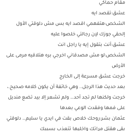
مقام حماكي
عشق:تقصد ايه
الشخص:هتفهمي اقصد ايه بس مش دلوقتي الأول
إلحقي جوزك لإن رجالتي خلصوا عليه
عشق:أنت بتقول إيه يا راجل انت
الشخص:لو مش مصدقاني اخرجي بره هتلاقيه مرمى على
الأرض
خرجت عشق مسرعة إلى الخارج
بعد حديث هذا الرجل.. وهي خائفة أن يكون كلامه صحيح.،
خرجت ولكنها لم تجد أحد… ولم تشعر إلا بيد تضع منديل
على فمها وفقدت الوعي بعدها
عثمان بشر:روحك خلاص بقت في ايدي يا سليم… دلوقتي
بقي هقتل مراتك واخليها تتعذب بسببك