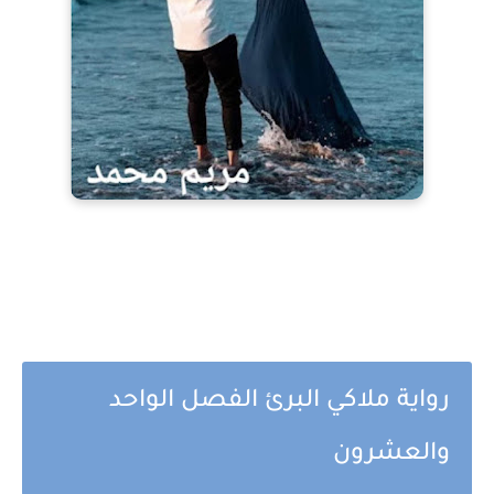
رواية ملاكي البرئ الفصل الواحد
والعشرون