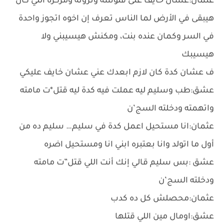
عثمان:عشان خايف على فلوسة وثروته ومركزه اللي كان
هيبقى في الأرض لما الناس تعرف إن اخوه اتجوز واحدة
في السر وكمان عنده بنت، ومكنش هيسيبني ولا
هيسيبك
ف عشان كدة كان لازم ابعدك عني عشان خايف عليكي
عشق:طب وسليم ليه عملت فيه كدة ليه قتل*ت مامته
واتهمته ودخلته السج’ن
عثمان:انا مستحيل اعمل كدة في سليم… سليم ده من
أول ما اتولد وانا بعتبره ابني انا ومستحيل اضره
عشق :بس سليم قالي إنك أنت اللي قتل”ت مامته
ودخلته السج’ن
عثمان:محصلش كل ده كدب
عشق:اومال مين اللي قتلها