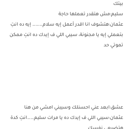
بيتك
سليم:مش هتقدر تعملها حاجة
عثمان:هتشوف انا اقدر أعمل إيه سلام……… إيه ده انتِ
بتعملي إيه يا مجنونة، سيبي اللي ف إيدك ده انتِ ممكن
تموتي حد
عشق:ابعد عني احسنلك وسيبني امشي من هنا
عثمان:سيبي اللي ف إيدك ده يا مرات سليم……انتِ كدة
هتضيعي نفسك