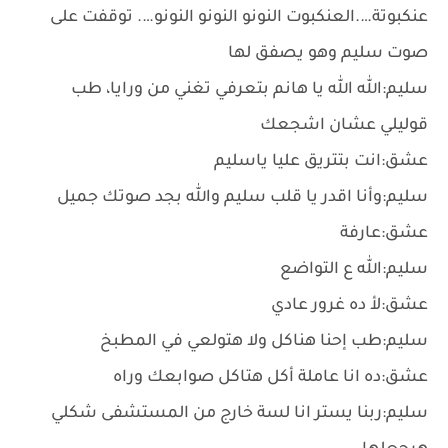
عنكبوتة….العنكبوت النونو النونو النونو…. توقفت على
صوت سليم وهو يصفق لها
سليم:الله الله يا هانم بتعرفي تغني من ورايا، طب
قوليلي عشان اشجعك
عشق:انت بتتريق عليا ياسليم
سليم:وأنا اقدر يا قلب سليم والله بجد صوتك جميل
عشق:عارفة
سليم:الله ع التواضع
عشق:لأ ده غرور عادي
سليم:طب إحنا هناكل ولا هتولعي في المطبخ
عشق:ده انا عاملة أكل هتاكل صوابعك وراه
سليم:ربنا يستر انا لسة خارج من المستشفى شكلي