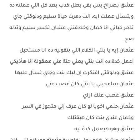
عشق بصراخ:بس بقى بطل كدب بعد كل اللي عملته ده
وبتسأل عملت ايه، انت دمرت حياة سليم ودلوقتي جاي
تدمر حياتي انا كمان وخطفتني عشان تكسر سليم وتذله
صح
عثمان:إيه يا بنتي الكلام اللي بتقوليه ده انا مستحيل
اعمل كدة،ده انتِ بنتي يعني حتة مني معقولة انا هأذيكي
عشق:ودلوقتي افتكرت إن ليك بنت وجاي تسأل عليها
عثمان:سامحيني يا بنتي كان غصب عني
عشق:غصب عنك ازاي
عثمان:حلمي اخويا لو كان عرف إني متجوز في السر
وكمان عندي بنت كان هيقتلك
عشق:وهو هيعمل كدة ليه