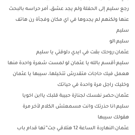
رجع سليم إلى الحفلة ولم يجد عشق، أمر حراسه بالبحث
عنها ولكنهم لم يجدوها في اي مكان وفجأة رن هاتف
سليم
سليم:الو
عثمان:روحك بقت في ايدي دلوقتي يا سليم
سليم:أقسم بالله يا عثمان لو لمست شعرة واحدة منها
هعمل فيك حاجات متقدرش تتخيلها، سيبها يا عثمان
وخليك راجل مرة واحدة في حياتك
عثمان:حضر نفسك لجنازة حبيبة قلبك ياابن اخويا
سليم:انا حذرتك وانت مسمعتش الكلام لأخر مرة
هقولك سيبها
عثمان:النهاردة الساعة 12 هتلاقي جث”تها قدام باب