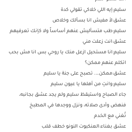
سليم:إيه اللي خلاكي تقولي كدة
عشق:لأ مفيش انا بسألك وخلاص
سليم:طب متسأليش عنهم أساساً ولا كإنك تعرفيهم
عشق:انت زعلت مني
سليم:انا مستحيل ازعل منك يا روحي بس انا مش بحب
اتكلم عنهم ممكن؟
عشق:ممكن…. تصبح على جنة يا سليم
سليم:وانتِ من أهلها يا عيون سليم
جاء الصباح واستيقظ سليم ولم يجد عشق بجانبه،
فنهض وأدى صلاته، ونزل ووجدها في المطبخ
تُغني مع الخدم
عشق بغناء:العنكبوت النونو خطف قلب