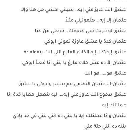
عشق:انت عايز مني إيه.. سيبني امشي من هنا وإلا
عثمان:إلا إيه… هتموتيني مثلاً
عشق:لو قربت مني هموتك.. خرجني من هنا
عثمان:كدة يا عشق عاوزة تموتي ابوكي
عشق:إيه؟؟!!..إيه الكلام الفارغ اللي انت بتقوله ده
عثمان :لأ ده مش كلام فارغ يا بنتي انا فعلاً ابوكي
عشق:هو……هو انت
عثمان:انا عثمان التهامي عم سليم وابوكي يا عشق
عشق بدموع:انت عاوز مني إيه…. ليه بتعمل معايا كدة انا
عملتلك إيه
عثمان:وانا عملتلك إيه يا بنتي ده انتي بنتي في حد يإذي
بنته ده انتي حتة مني