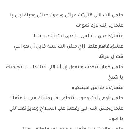
حلمي:انت اللي قتل”ت مراتي ودمرت حياتي وحياة ابني يا
عثمان، انت لازم تمو*ت
عثمان:اهدي يا حلمي… اهدي انت فاهم غلط
عشق:فاهم غلط ازاي مش انت لسة قايل أن هو اللي
قت’ل مراته
حلمي:كمان بتكدب وبتقول إن أنا اللي قتلتها…. يا بجاحتك
يا شيخ
عثمان:يا حراس امسكوه
حلمي :اوعي انت وهو… بتتحامي ف رجالتك مني يا عثمان
عثمان:مش انت اللي رفعت عليا السلا’ح وعايز تقت’لني
يا اخويا