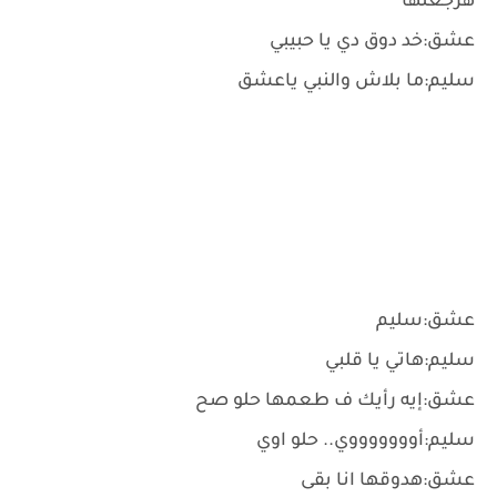
هرجعلها
عشق:خد دوق دي يا حبيبي
سليم:ما بلاش والنبي ياعشق
عشق:سليم
سليم:هاتي يا قلبي
عشق:إيه رأيك ف طعمها حلو صح
سليم:أوووووووي.. حلو اوي
عشق:هدوقها انا بقى