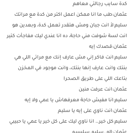
كدة سايب رجالتي معاهم
عثمان:طب ما انا ممكن اعمل اكتر من كدة مع مراتك
سليم:لأ انت جبان ومش هتقدر تعمل كدة، وبعدين هو
انت لسة شوفت مني حاجة، ده انا عندي ليك مفاجأت كتير
عثمان:قصدك إيه
سليم:انت فاكر إني مش عارف إنك مع مراتي اللي هي
بنتك وانت عارف إنها بنتك، وانت موجود في المخزن
بتاعك اللي على طريق الصحرا
عثمان:انت عرفت منين
سليم:انا مفيش حاجة معرفهاش يا عمي ولا إيه
عثمان:انت ناوي على إيه يا سليم
سليم:كل خير… انا ناوي ليك على كل خير يا عمي يا حبيبي
عثمان:الو..سليم.سلييييم