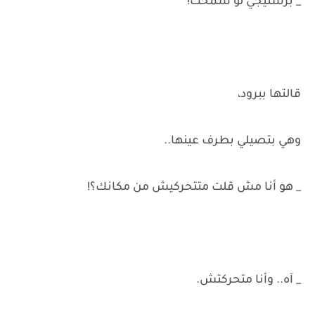
_ برستيجي لو سمحت!
قالتها ببرود،
وهي بتصيلي بطرف عينها..
_ هو أنا مش قلت متتحركيش من مكانك؟!
_ آه.. وأنا متحركتش.