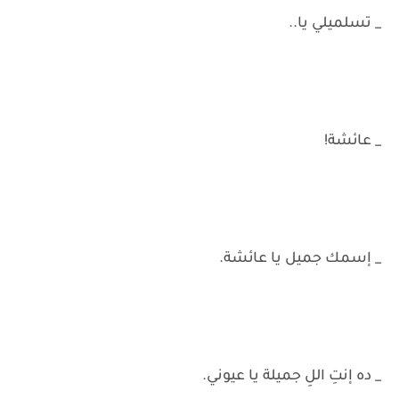
_ تسلميلي يا..
_ عائشة!
_ إسمك جميل يا عائشة.
_ ده إنتِ اللِ جميلة يا عيوني.