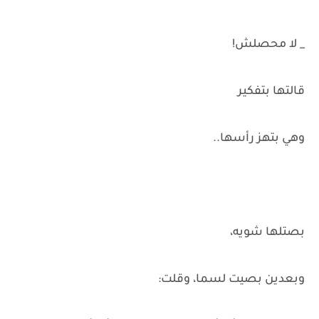
_ لا محصلش!
قالتها بتفكير
وهي بتهز رأسها..
بصتلها شويه،
وبعدين بصيت لسما، وقلت: