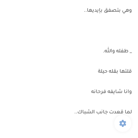
وهي بتصفق بإيديها..
_ طفله والله.
قلتها بقله حيلة
وانا شايفه فرحانه
لما قعدت جانب الشباك..