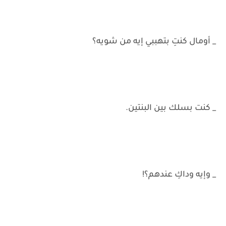
_ أومال كنتِ بتهببي إيه من شويه؟
_ كنت بسلك بين البنتين.
_ وإيه وداكِ عندهم؟!