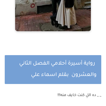
رواية أسيرة أحلامي الفصل الثاني
والعشرون بقلم اسماء علي
_ _ ده اللِ كنت خايف منه!!!