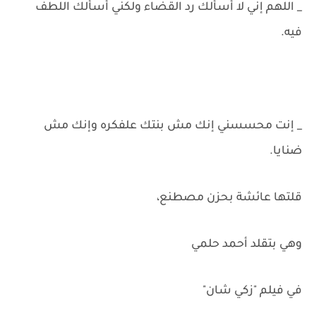
_ اللهم إني لا أسألك رد القضاء ولكني أسألك اللطف
فيه.
_ إنت محسسني إنك مش بنتك علفكره وإنك مش
ضنايا.
قلتها عائشة بحزن مصطنع،
وهي بتقلد أحمد حلمي
في فيلم "زكي شان"