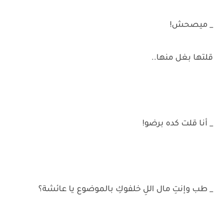
_ ميصحش!
قلتها بغل منها..
_ أنا قلت كده برضو!
_ طب وإنتِ مال اللِ خلفوكِ بالموضوع يا عائشة؟