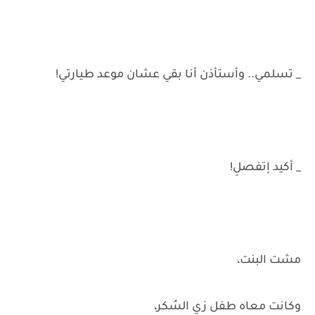
_ تسلمي.. وأستأذن أنا بقي عشان موعد طيارتي!
_ أكيد إتفصلِ!
مشت البنت،
وكانت معاه طفل زي السُكر،