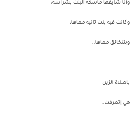
وأنا شايفها ماسكه البنت بشراسه،
وکانت فيه بنت تانيه معاها،
وبتتخانق معاها..
ياصلاة الزين
هي إتعرفت..