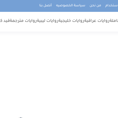
استخدام
من نحن
سياسة الخصوصيه
أتصل بنا
املة
روايات عراقية
روايات خليجية
روايات ليبية
روايات مترجمة
قيد كت