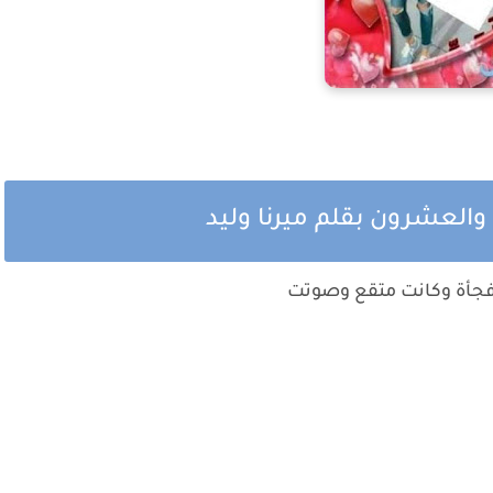
 والعشرون بقلم ميرنا وليد
فجأة وكانت متقع وصوتت