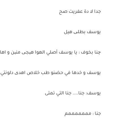
جدا لا دة عفريت صح
يوسف بطلی هيل
چنا بخوف : يا يوسف أصلي الهوا هیجی منین و اها ف
يوسف و خدها في حضنو طب خلاص اهدی دلونتي ال
يوسف: جنا.... جنا التي تمتى
جنا : مممممممم