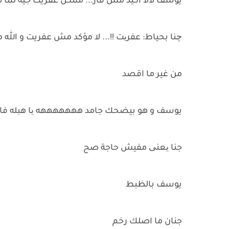
يوسف لالا اكيد مش فار... ممكن عفريت جيه لما 
چنا بحياط: عفریت !!... لا مؤكد مش عفريت و الل
من غير ما اقصد
يوسف و هو بيضحك جامد هههههههه یا هبله فارا
جنا یعنی مفيش حاجة صح
يوسف بالظبط
جنان ما اصلك رخم