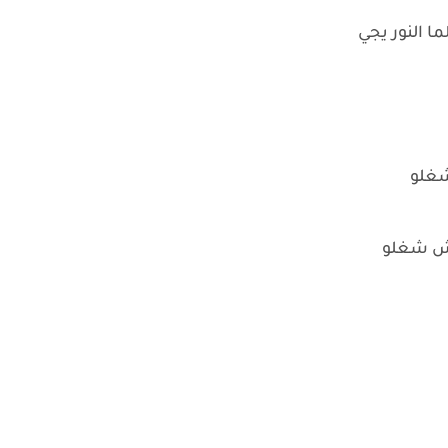
ا النور يجي
شغلو
دش شغلو