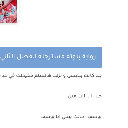
رواية بنوته مسترجله الفصل الثاني
جنا كانت بنمشى و نزلت هالسلم فخيطت في حد 
جنا : ا... انت مين
يوسف : مالك يبنتي انا يوسف