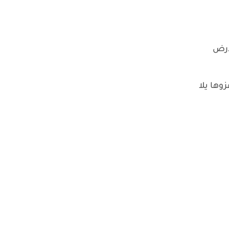
لارض
زوها يلا