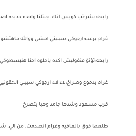
رابحه بشر:تب كويس انك. جبتلنا واحده جديده ا
غرام برعب:ارجوكي.سيبيني امشي ووالله ماهتشوف
رابحه:تؤتؤ متقوليش اكده ياحلوه احنا هنبسطوكي ق
غرام بدموع وصراخ:لاء لاء ارجوكي سبيني الحقوني
قرب مسعود وشدها جامد وهيا بتصرخ
طلعها فوق بالعافيه وغرام اتصدمت. من الي. شا