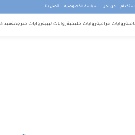
استخدام
من نحن
سياسة الخصوصيه
أتصل بنا
املة
روايات عراقية
روايات خليجية
روايات ليبية
روايات مترجمة
قيد كت