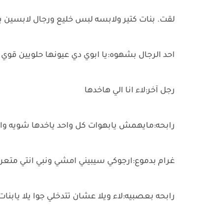
لقت. بنات كتير ولابسه لبس خليع ورجال لابسين 
احد الرجال بشهوه:يا ابوي دي عيونها حلويين قوي ا
رجل آخر:لاء انا الي هاخدها
رابحه:مايهمش يابهوات كل واحد ياخدها شويه وال
غرام بدموع:ارجوكي سيبيني امشي ونبي انتي متعر
رابحه بعصبيه:لاء ويلا عشان تتدخلي جوا يلا يابنا