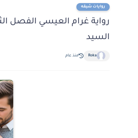
روايات شيقه
السيد
Roka
منذ عام