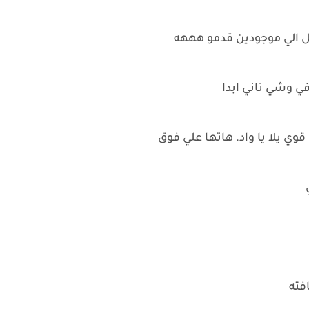
صل الي موجودين قدمو هههه
ي وشي تاني ابدا
وي يلا يا واد. هاتها علي فوق
ي
فته