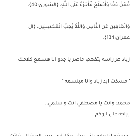
فَمَنْ عَفَا وَأَصْلَحَ فَأَجْرُهُ عَلَى اللَّهِ. {الشورى:40}.
وَالْعَافِينَ عَنِ النَّاسِ وَاللَّهُ يُحِبُّ الْمُحْسِنِينَ. {آل
عمران:134}.
زياد هز راسه بتفهم: حاضر يا جدو انا هسمع كلامك
" مسكت ايد زياد وانا مبتسمه "
محمد: وانت يا مصطفي انت و سلمي..
براحه على ابوكم..