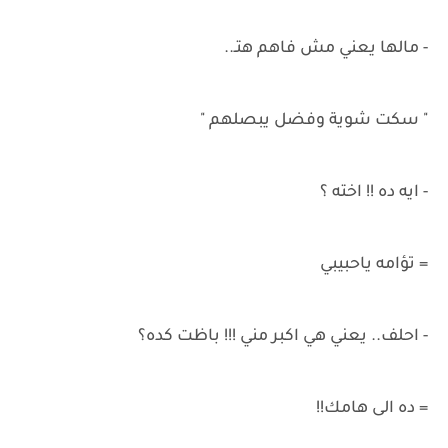
- مالها يعني مش فاهم هتـ..
" سكت شوية وفضل يبصلهم "
- ايه ده !! اخته ؟
= تؤامه ياحبيبي
- احلف.. يعني هي اكبر مني !!! باظت كده؟
= ده الى هامك!!