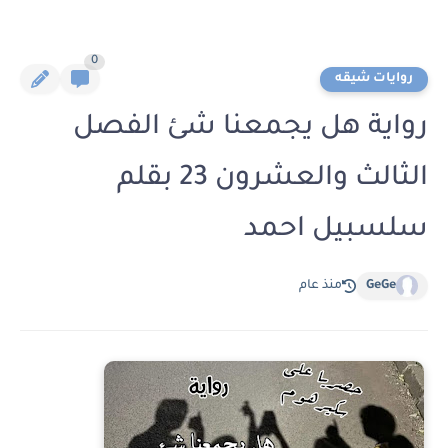
0
روايات شيقه
رواية هل يجمعنا شئ الفصل
الثالث والعشرون 23 بقلم
سلسبيل احمد
GeGe
منذ عام