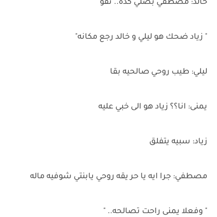
خالد: مصطفي بصلي كده.. تفو
" زياد ضحك هو ليلي و خالد رجع مكانه"
ليلي: طيب روحي صالحيه بقا
يمنى: انا؟؟ زياد هو الى خبي عليه
زياد: سبيه يتفلق
مصطفي: جرا ايه يا حر يقه روحي يابنتي شوفيه ماله
" وفعلا يمنى راحت تصالحه.. "