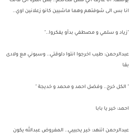
يوسف: انا عارف اني مش مكانكم.. بس المرة الى فاتت
انا بس الى شوفتهم وهما ماشيين كانو زعلانين اوي..
"زياد و سلمي و مصطفي بدأو يفكروا.."
عبدالرحمن: طيب اخرجوا انتوا دلوقتي.. وسبوني مع ولادى
بقا
" الكل خرج.. وفضل احمد و محمد و خديجة "
احمد: خير يا بابا
عبدالرحمن اتنهد: خير يحبيبي.. المفروض عبدالله يكون