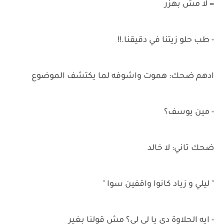
= لا مش بهزر
- طب حلو زيتنا في دقيقنا.!!
ادهم ضحك: هموت واشوفه لما يكتشف الموضوع
- مين يوسف؟
ضحك تاني: لا خالد
" ليلي و زياد كانوا واقفين سوا "
- ايه الحلاوة دي يا لي لي؟ مش قولنا بغير