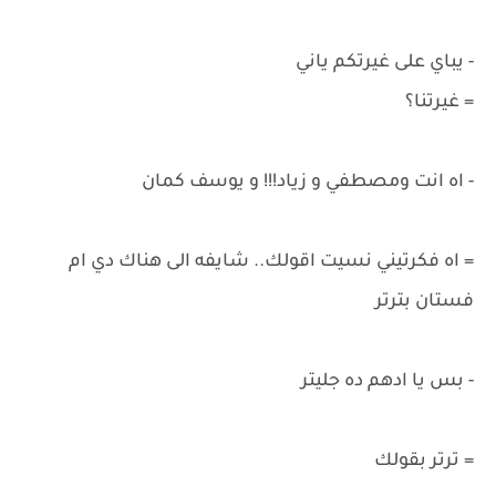
- يباي على غيرتكم ياني
= غيرتنا؟
- اه انت ومصطفي و زياد!!! و يوسف كمان
= اه فكرتيني نسيت اقولك.. شايفه الى هناك دي ام
فستان بترتر
- بس يا ادهم ده جليتر
= ترتر بقولك