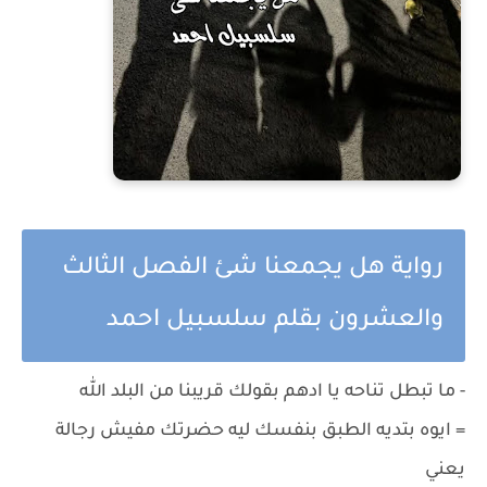
رواية هل يجمعنا شئ الفصل الثالث
والعشرون بقلم سلسبيل احمد
- ما تبطل تناحه يا ادهم بقولك قريبنا من البلد الله
= ايوه بتديه الطبق بنفسك ليه حضرتك مفيش رجالة
يعني