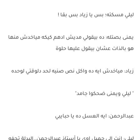
ليلي مسكته؛ بس يا زياد بس بقا !
يمنى بصتله: ده بيقولي مديش ادهم كيكه مياخدش منها
هو بالذات عشان بيقول عليها حلوة
زياد: مياخدش ايه ده واكل نص صنيه لحد دلوقتي لوحده
" ليلي ويمنى ضحكوا جامد"
عبدالرحمن: ايه العسل ده يا حبايبي
ليلي: انت الى جميل اوي يا أستاذ عبدالرحمن..البدلة تحفه