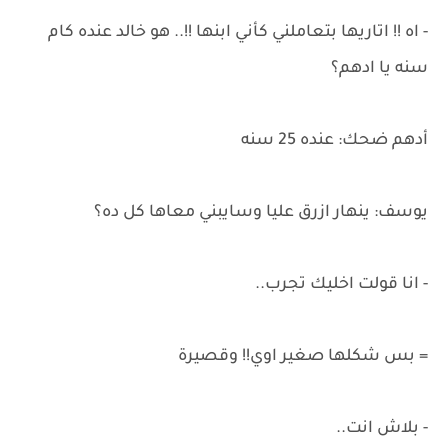
- اه !! اتاريها بتعاملني كأني ابنها !!.. هو خالد عنده كام
سنه يا ادهم؟
أدهم ضحك: عنده 25 سنه
يوسف: ينهار ازرق عليا وسايبني معاها كل ده؟
- انا قولت اخليك تجرب..
= بس شكلها صغير اوي!! وقصيرة
- بلاش انت..