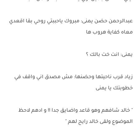
عبدالرحمن حضن يمنى: مبروك ياحببتي روحي بقا اقعدي
معاه كفاية هروب ها
يمنى: انت خت بالك ؟
زياد قرب ناحيتها وحضنها: مش مصدق اني واقف في
خطوبتك يا يمنى
" خالد شافهم وهو قاعد واضايق جدا !! و ادهم لاحظ
الموضوع ولقى خالد رايح لهم "