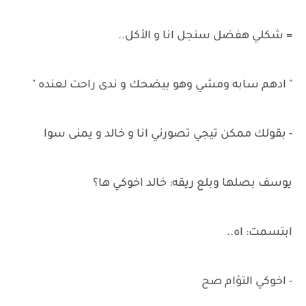
= شكلي هفضل سنجل انا و الأكل..
" ادهم سابه ومشي وهو بيضحك و ندى راحت لعنده "
- بقولك ممكن تيجي تصورني انا و خالد و يمنى سوا
يوسف بصلها وبلع ريقه: خالد اخوكي ها؟
ابتسمت: اه..
- اخوكي التؤام صح