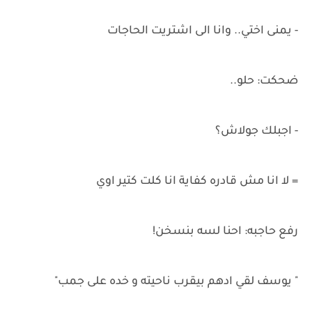
- يمنى اختي.. وانا الى اشتريت الحاجات
ضحكت: حلو..
- اجبلك جولاش؟
= لا انا مش قادره كفاية انا كلت كتير اوي
رفع حاجبه: احنا لسه بنسخن!
" يوسف لقي ادهم بيقرب ناحيته و خده على جمب"