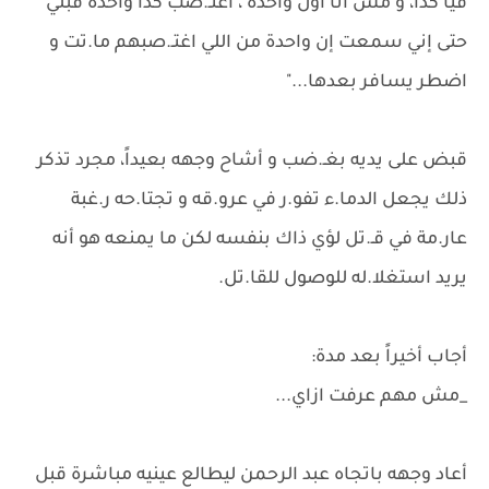
فيا كدا، و مش أنا أول واحدة ، اغتـ.صب كذا واحدة قبلي
حتى إني سمعت إن واحدة من اللي اغتـ.صبهم ما.تت و
اضطر يسافر بعدها..."
قبض على يديه بغـ.ضب و أشاح وجهه بعيداً، مجرد تذكر
ذلك يجعل الدما.ء تفو.ر في عرو.قه و تجتا.حه ر.غبة
عار.مة في قـ.تل لؤي ذاك بنفسه لكن ما يمنعه هو أنه
يريد استغلا.له للوصول للقا.تل.
أجاب أخيراً بعد مدة:
_مش مهم عرفت ازاي...
أعاد وجهه باتجاه عبد الرحمن ليطالع عينيه مباشرة قبل