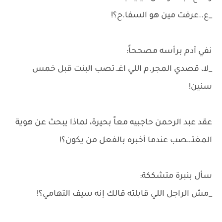
_ع..عرفت مين هو السفا.ح؟!
نفي آدم برأسه مصححاً:
_لا، قصدي المجر.م اللي اغـ.تصب البنت قبل خمس
سنين!
عقد عبد الرحمن حاجبيه معاً بحيرة، لماذا يبحث عن هوية
المغتـ.ـصب عندما أخبره بالفعل من يكون؟!
سأل بنبرة متشككة:
_مش الراجل اللي قابلته قالك إنه سيف التهامي؟!