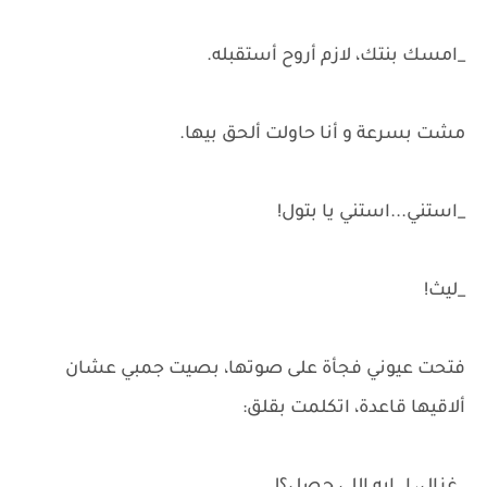
_امسك بنتك، لازم أروح أستقبله.
مشت بسرعة و أنا حاولت ألحق بيها.
_استني...استني يا بتول!
_ليث!
فتحت عيوني فجأة على صوتها، بصيت جمبي عشان
ألاقيها قاعدة، اتكلمت بقلق: