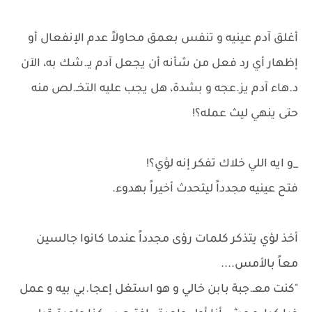
أغلق آدم عينيه و تنفس بعمق محاولاً عدم الإنفعال أو
إظهار أي رد فعل من شأنه أن يجعل آدم يـ.شك به، الآن
د.هاء آدم يز.عجه و بشدة، هل يجب عليه التخـ.لص منه
حتى ينهي ليث عمله؟!
_و ايه اللي خلاك تفكر إنه لؤي؟!
فتح عينيه مجدداً ليتحدث أخيراً بهدوء.
أخذ لؤي يتذكر كلمات رؤى مجدداً عندما كانوا جالسين
معاً بالأمس....
"كنت معـ.جبة بابن خالي و هو استغل إعجا.بي بيه و عمل