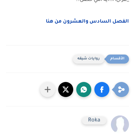
_غزال، ا..ايه اللي حصل؟!
الفصل السادس والعشرون من هنا
روايات شيقه
Roka