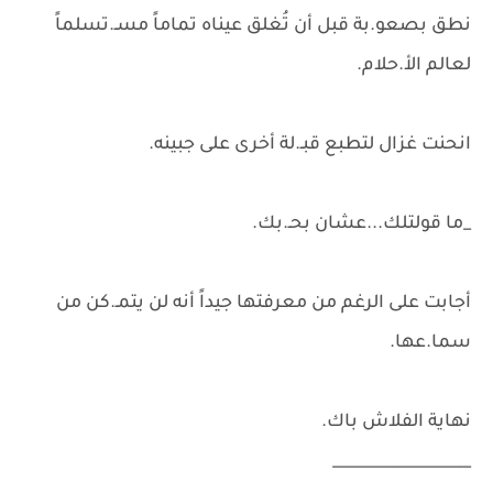
نطق بصعو.بة قبل أن تُغلق عيناه تماماً مسـ.تسلماً
لعالم الأ.حلام.
انحنت غزال لتطبع قبـ.لة أخرى على جبينه.
_ما قولتلك...عشان بحـ.بك.
أجابت على الرغم من معرفتها جيداً أنه لن يتمـ.كن من
سما.عها.
نهاية الفلاش باك.
__________________