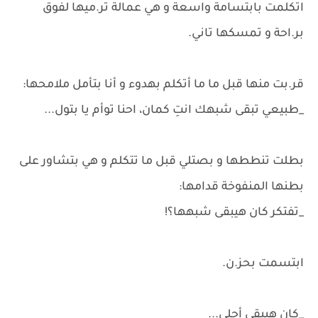
اتكلمت بابتسامة واسعة و هي عمالة تر.ميها لفوق
بر.احة و تمسكها تاني.
قر.بت منها قبل ما ما أتكلم بهدوء و أنا بتأمل ملامحها:
_طبيعي تبقى شبهك انتِ كمان، احنا توأم يا بتول...
بطلت تنططها و بصتلي قبل ما تتكلم و هي بتشاور على
بطنها المنفوخة قدامها:
_تفتكر كان هيبقى شبهها؟!
ابتسمت بحز.ن.
_كان هيبقى أحلى...