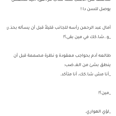
ساعتها على الأغلب لسه شاب مرا.هق، أكيد ملحقش
يوصل للسن دا !
أمال عبد الرحمن رأسه للجانب قليلاً قبل أن يسأله بحذ.ر:
_و..شا.كك في مين بقى؟!
طالعه آدم بحواجب معقودة و نظرة مصممة قبل أن
ينطق بشئ من الغـ.ضب:
_أنا مش شا.كك، أنا متأكد.
_مين؟!
_لؤي الهواري.