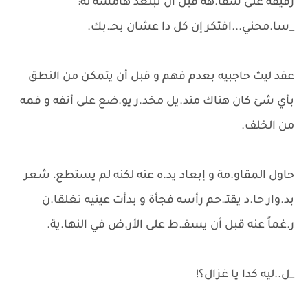
رقيقة على شفا.هه قبل أن تبتعد هامسةً له:
_سا.محني...افتكر إن كل دا عشان بحـ.بك.
عقد ليث حاجبيه بعدم فهم و قبل أن يتمكن من النطق
بأي شئ كان هناك مند.يل مخد.ر يو.ضع على أنفه و فمه
من الخلف.
حاول المقاو.مة و إبعاد يد.ه عنه لكنه لم يستطع، شعر
بد.وار حا.د يقتـ.حم رأسه فجأة و بدأت عينيه تغلقا.ن
ر.غماً عنه قبل أن يسقـ.ط على الأر.ض في النها.ية.
_ل..ليه كدا يا غزال؟!