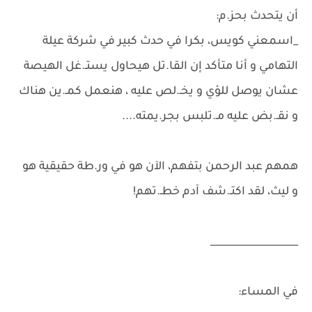
أن يتحدث بحز.م:
_اسمعني كويس، بكرا في حدث كبير في شركة عيلة
التهامي و أنا متأكد إن القا.تل هيحاول يستـ.غل الهيصة
عشان يوصل للؤي و يخـ.لص عليه ، هنعمل كمـ.ين هناك
و نقـ.بض عليه مـ.تلبس بجر.يمته....
همهم عبد الرحمن بتفهم، الآن هو في ور.طة حقيقية هو
و ليث، لقد اكتـ.شف آدم خطـ.تهم!
__________________
في المساء: