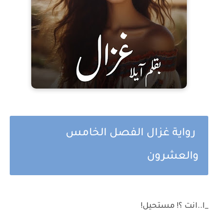
رواية غزال الفصل الخامس
والعشرون
_ا..انت ؟! مستحيل!