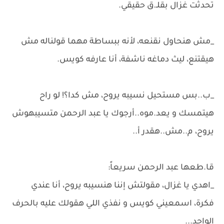
تحدثت غزال بقلـ.ق حقيقي.
_مش هنحاول نقنعه، لأنه ببساطة مهما قولناله مش
هيقتنع، ليث دماغه ناشفة، أنا عارفه كويس.
_ب..بس مستحيل نسيبه يروح، مش كدا؟! لو راح
هيتمسك و يعد.موه..أرجوك يا عبد الرحمن متسيبهوش
يروح، م..مش..هقدر أ..
قا.طعها عبد الرحمن سريعاً:
_اهدي يا غزال، مقولتش إننا هنسيبه يروح، أنا عندي
فكرة، اسمعيني كويس و نفذي اللي هقولك عليه بالحرف
الواحد...