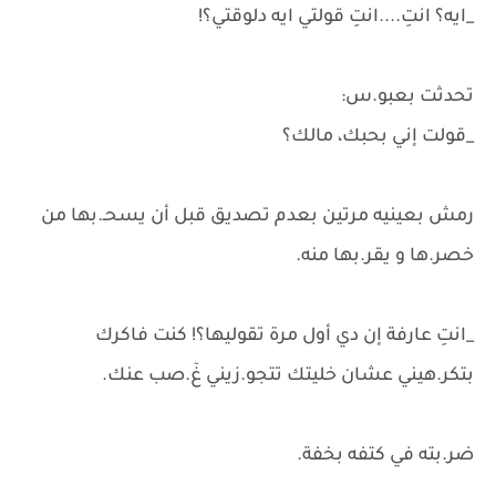
_ايه؟ انتِ....انتِ قولتي ايه دلوقتي؟!
تحدثت بعبو.س:
_قولت إني بحبك، مالك؟
رمش بعينيه مرتين بعدم تصديق قبل أن يسحـ.بها من
خصر.ها و يقر.بها منه.
_انتِ عارفة إن دي أول مرة تقوليها؟! كنت فاكرك
بتكر.هيني عشان خليتك تتجو.زيني غٓ.صب عنك.
ضر.بته في كتفه بخفة.