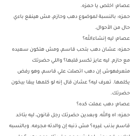
عصام: اخلص يا حمزه.
حمزه: بالنسبة لموضوع دهب وحازم، مش هينفع باءي
حال من الأحوال.
عصام: ليه إنشاءالله؟
حمزه: عشان دهب بتحب قاسم، ومش هتكون سعيده
مع حازم. ليه عايز تكسر قلبها؟ واللي حضرتك
متعرفهوش إن دهب اتصلت علي قاسم، وهو رفض
يكلمها. تعرف ليه؟ عشان قال إنه لو كلمها يبقا بيخون
حضرتك.
عصام: دهب عملت كده؟
حمزه: اه والله. وبعدين حضرتك رجل قانون، ليه بتاخد
قاسم بذنب غيره؟ مش ذنبه إن والدته مجرمه. وبالنسبه