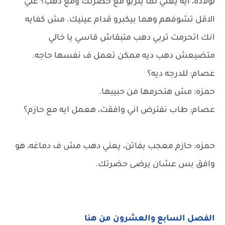
لولاده، ايه يعني لما يتربو مع حضرتك ومع دهب؟ علي
الاقل تشوفهم وهما بيكبرو قدام عينيك. مش كفايه
انك اتحرمت تربي دهب متبقاش قاسي يا خالي
متضيعش دهب ديه ممكن تعمل ف نفسها حاجه.
عصام: للدرجه ديه؟
حمزه: مش هتحرمها من حبيبها.
عصام: طاب نفترض اني وافقت، هعمل ايه مع حازم؟
حمزه: حازم معجب بفاتن، يعني دهب مش ف دماغه، هو
وافق بس عشان يرضى حضرتك.
الفصل السابع والعشرون من هنا