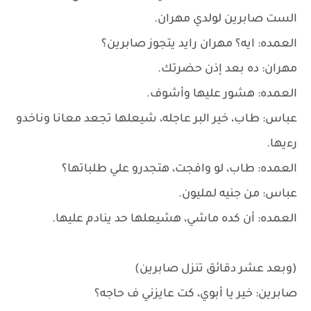
الست صابرين لولدي مهران.
العمده: ايه؟ مهران رايد يتجوز صابرين؟
مهران: ده بعد إذن حضرتك.
العمده: هشور عليها وأشوف.
عباس: طاب، خير البر عاجله، شيعلها تجعد معانا وناخدو
رءيها.
العمده: طاب، لو وافجت، هتجدرو علي طلباتها؟
عباس: من جنيه لمليون.
العمده: أن كده ماشي، هشيعلها حد ينادم عليها.
(وبعد عشر دقائق تنزل صابرين)
صابرين: خير يا أبوي، كت عايزني ف حاجه؟