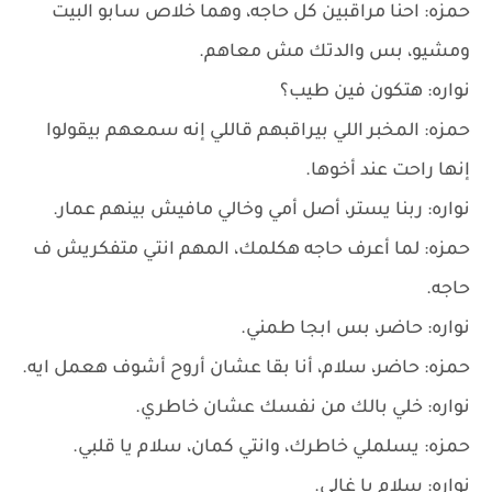
حمزه: احنا مراقبين كل حاجه، وهما خلاص سابو البيت
ومشيو، بس والدتك مش معاهم.
نواره: هتكون فين طيب؟
حمزه: المخبر اللي بيراقبهم قاللي إنه سمعهم بيقولوا
إنها راحت عند أخوها.
نواره: ربنا يستر، أصل أمي وخالي مافيش بينهم عمار.
حمزه: لما أعرف حاجه هكلمك، المهم انتي متفكريش ف
حاجه.
نواره: حاضر، بس ابجا طمني.
حمزه: حاضر، سلام، أنا بقا عشان أروح أشوف هعمل ايه.
نواره: خلي بالك من نفسك عشان خاطري.
حمزه: يسلملي خاطرك، وانتي كمان، سلام يا قلبي.
نواره: سلام يا غالي.