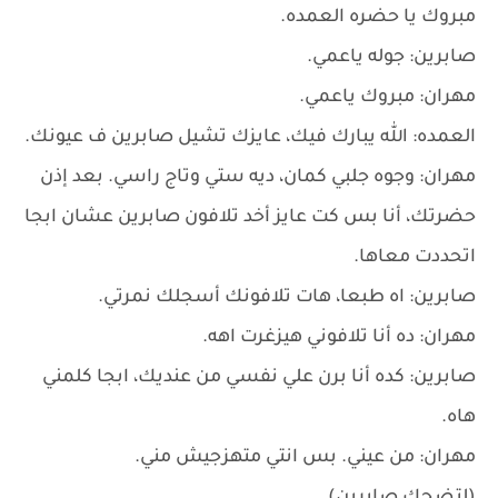
مبروك يا حضره العمده.
صابرين: جوله ياعمي.
مهران: مبروك ياعمي.
العمده: الله يبارك فيك، عايزك تشيل صابرين ف عيونك.
مهران: وجوه جلبي كمان، ديه ستي وتاج راسي. بعد إذن
حضرتك، أنا بس كت عايز أخد تلافون صابرين عشان ابجا
اتحددت معاها.
صابرين: اه طبعا، هات تلافونك أسجلك نمرتي.
مهران: ده أنا تلافوني هيزغرت اهه.
صابرين: كده أنا برن علي نفسي من عنديك، ابجا كلمني
هاه.
مهران: من عيني. بس انتي متهزجيش مني.