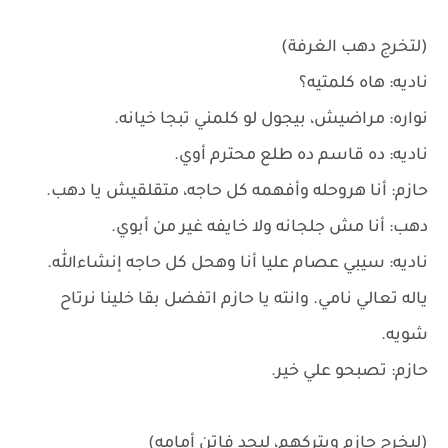
(لتخرج دهب الغرفة)
ناديه: هاه كلمتيه؟
نواره: مراضيش، بيجول لو كلمني تبجا خيانه.
ناديه: ده قاسم ده طلع محترم أوي.
حازم: أنا هروحله وأفهمه كل حاجه، متقلقيش يا دهب.
دهب: أنا مش جلجانه ولا خايفه غير من أبوي.
ناديه: سيبي عصام عليا أنا وهحل كل حاجه إنشاءالله.
ياله تعالي نامي. وانته يا حازم اتفضل بقا خلينا نرتاح
شويه.
حازم: تصبحو علي خير.
(ليخرج حازم ويتركهم، ليجد فاتن أمامه)