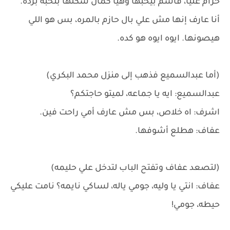
حرام عليا، قاسم بيحبها وهيا كمان شكلها بتحبه برده.
أنا عارف إنها مش علي بال حازم بالمره، بس هو اللي
هيصونها. ايوه ايوه هو كده.
(أما عبدالسميع فذهب إلى منزل محمد البكري)
عبدالسميع: ايه يا جماعه، لميتو حاجتكم؟
اشرف: اه خلاص، بس مش عارف أمي راحت فين.
عفاف: هطلع أشوفها.
(لتصعد عفاف وتفتح الباب لتدخل علي حليمه)
عفاف: انتي يا وليه، جومي ياله، لساكي نايمه؟ نامت عليكي
حيطه، جومي!