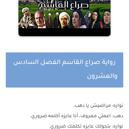
رواية صراع القاسم الفصل السادس
والعشرون
نواره: مراضيش يا دهب.
دهب: اعملي معروف، أنا عايزه أكلمه ضروري.
نواره: بتجولك عايزه تكلمك ضروري.