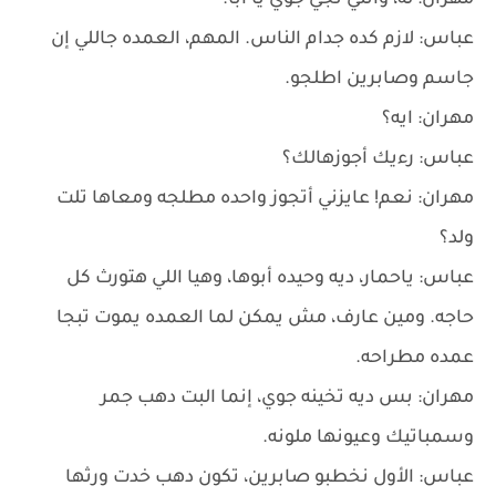
مهران: له، وانتي تجي جوي يا أبا.
عباس: لازم كده جدام الناس. المهم، العمده جاللي إن
جاسم وصابرين اطلجو.
مهران: ايه؟
عباس: رءيك أجوزهالك؟
مهران: نعم! عايزني أتجوز واحده مطلجه ومعاها تلت
ولد؟
عباس: ياحمار، ديه وحيده أبوها، وهيا اللي هتورث كل
حاجه. ومين عارف، مش يمكن لما العمده يموت تبجا
عمده مطراحه.
مهران: بس ديه تخينه جوي، إنما البت دهب جمر
وسمباتيك وعيونها ملونه.
عباس: الأول نخطبو صابرين، تكون دهب خدت ورثها