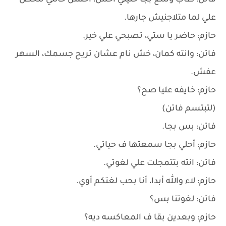
فاتن: طاب وسع بجا خليني أخش، أحسن خالتي تتخض
علي لما متلاجنيش جارها.
حازم: حاضر يا ستي، تصبحي علي خير.
فاتن: وانته كمان، خش نام عشان تريح جسمك، السهر
عفش.
حازم: خايفه عليا صح؟
(لتبتسم فاتن)
فاتن: بس بجا.
حازم: أحلي بجا سمعتها ف حياتي.
فاتن: انته بتتمجلت علي لغوتي.
حازم: لاء والله أبدا، أنا بحب لغتكم أوي.
فاتن: لغوتنا بس؟
حازم: وبعدين بقا ف المعاكسه ديه؟