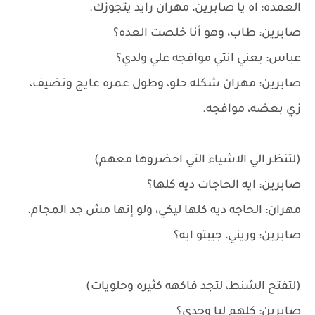
العمده: اه يا صابرين، مهران رايد يتجوزك.
صابرين: طاب، وهو أنا خلصت العده؟
عباس: يعني انتي موافجه علي ولدي؟
صابرين: مهران شكله حلو، وطول عمره عايج ونضيف،
زي بعضه، موافجه.
(لتنظر الي الاشياء التي احضروها معهم)
صابرين: ايه الحاجات ديه كلها؟
مهران: الحاجه ديه كلها ليكي، ولو إنها مش جد المجام.
صابرين: وريني، جيبتو ايه؟
(لتفتح الشنط، لتجد فاكهه كثيره وحلويات)
صابرين: كلهم ليا وحدي؟