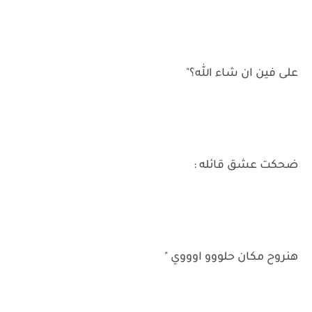
على فين ان شاء الله؟"
ضحكت عشق قائله :
هنروح مكان حلووو اوووي "