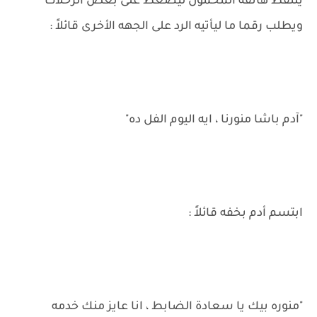
يلتقط هاتفه المحمول ليضغط على بعض الرحلات
ويطلب رقما ما ليأتيه الرد على الجهه الأخرى قائلاً :
"آدم باشا منورنا ، ايه اليوم الفل ده"
ابتسم أدم بخفه قائلاً :
"منوره بيك يا سعادة الضابط ، انا عايز منك خدمه