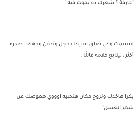
"عارفة ؟ شعرك ده بموت فيه "
ابتسمت وهي تغلق عينيها بخجل وتدفن وجهها بصدره
أكثر ، ليتابع كلامه قائلًا :
بكرا هاخدك ونروح مكان هتحبيه اوووي هعوضك عن
شهر العسل"