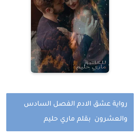
رواية عشق الادم الفصل السادس
والعشرون بقلم ماري حليم