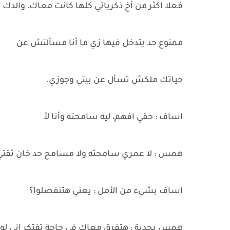
فعلا اكثر من أخ ذكرياتي كلها كانت معاك، والدك 
ممنوع حد يتدخل فيها زي ما أنا مسألتش عن
حياتك ملكش تسأل عن بيتي وجوزي.
اساف : حقي افهم، ليه سامحته وأنا لأ
همس : لا عمري سامحته ولا مسامح حد خان ثقتي 
اساف بشيء من الأمل : يعني هتنفصلوا؟
همس بجدية : هتفرق معاك في حاجة تفتكر اني لو