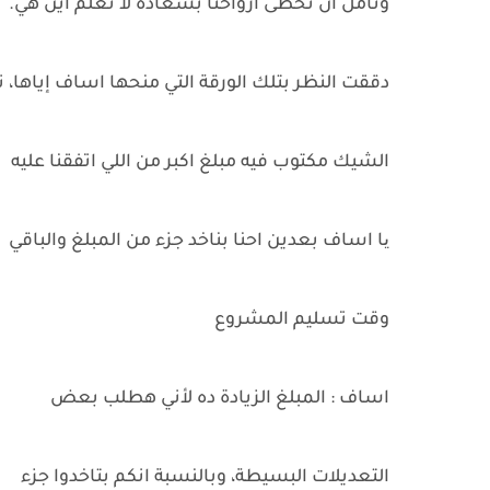
ونأمل أن تحظى أرواحنا بسعادة لا نعلم أين هي.
دققت النظر بتلك الورقة التي منحها اساف إياها، ت
الشيك مكتوب فيه مبلغ اكبر من اللي اتفقنا عليه
یا اساف بعدين احنا بناخد جزء من المبلغ والباقي
وقت تسليم المشروع
اساف : المبلغ الزيادة ده لأني هطلب بعض
التعديلات البسيطة، وبالنسبة انكم بتاخدوا جزء