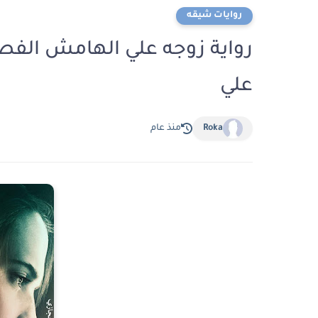
روايات شيقه
علي
Roka
منذ عام