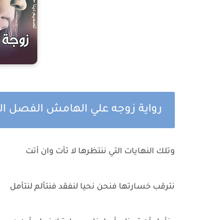
رواية زوجه علي الهامش الفصل ا
وتلك النهايات التي ننتظرها لا تأت وان أتت
نترقب خسارتها فنحن نحيا لنفقد فنتألم لنتأمل