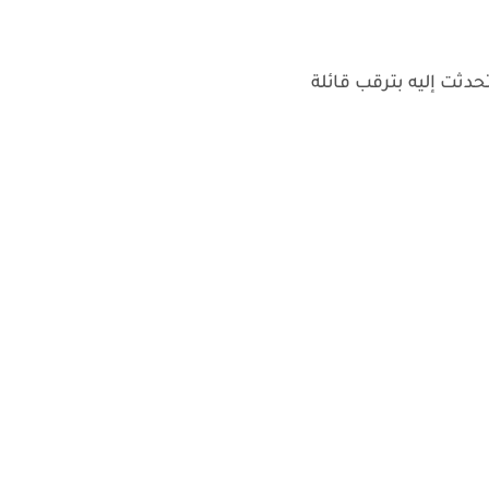
حدثت إليه بترقب قائلة