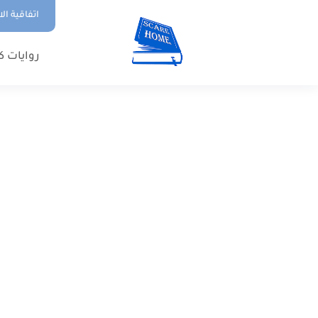
اتفاقية ال
روايات ك