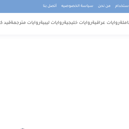
استخدام
من نحن
سياسة الخصوصيه
أتصل بنا
املة
روايات عراقية
روايات خليجية
روايات ليبية
روايات مترجمة
قيد كت