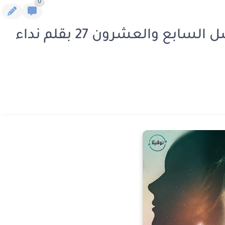
0
رواية زوجه علي الهامش الفصل السابع والعشرون 27 بقلم نداء