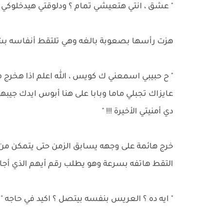
" عشق ، انتي هتعيشي تمام ؟ ودلوقتي هيدخلوكي ال
هزت رأسها بصعوبة بالغه وهي تلتقط أنفاسه ب
" ح حبيبي اسمعني ك كويس ، الله اعلم اذا هخرج من
عايزاك تجبلي ماما وبابا على هنا أبوس ايدك جيبه
دي أمنيتي الأخيرة !!! "
خرج هائمة على وجهه يسابق الزمن حتى يتمكن من إ
التقط هاتفه بسرعة وهو يطلب رقم أيهم الذي أجا
" ايه ده ؟ العريس بنفسه بيتصل ؟ اكيد في حاجه "