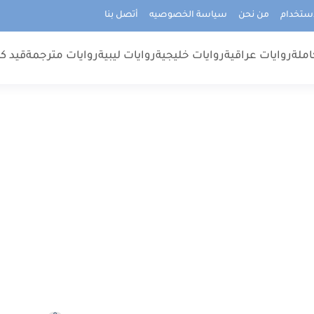
استخدام
من نحن
سياسة الخصوصيه
أتصل بنا
املة
روايات عراقية
روايات خليجية
روايات ليبية
روايات مترجمة
قيد كت