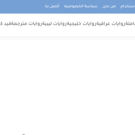
استخدام
من نحن
سياسة الخصوصيه
أتصل بنا
املة
روايات عراقية
روايات خليجية
روايات ليبية
روايات مترجمة
قيد كت