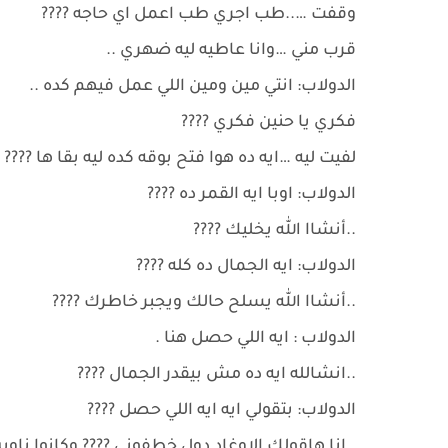
وقفت …..طب اجري طب اعمل اي حاجه ????
قرب مني …وانا عاطيه ليه ضهري ..
الدولاب: انتي مين ومين اللي عمل فيهم كده ..
فكري يا حنين فكري ????
لفيت ليه …ايه ده هوا فتح بوقه كده ليه بقا ها ????
الدولاب: اوبا ايه القمر ده ????
..أنشاا الله يخليك ????
الدولاب: ايه الجمال ده كله ????
..أنشاا الله يسلح حالك ويجبر خاطرك ????
الدولاب : ايه اللي حصل هنا .
..انشالله ايه ده مش بيقدر الجمال ????
الدولاب: بتقولي ايه ايه اللي حصل ????
..انا هاقولك الاوغاد دول خطفوني ???? وكانوا 