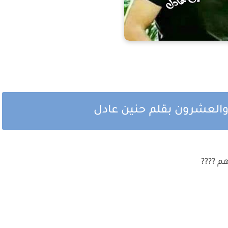
العشرون بقلم حنين عادل
م ????