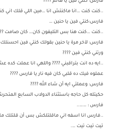
فارس: كنتي فين يا هانم ????
..كنت كنت …انا ماكنتش انا …مين اللي قلك اني كن
فارس:كنتي فين يا حنين …
..كنت …كنت هنا بس التليفون كان… كان صامت ???
فارس: لآخر مرة يا حنين بقولك كنتي فين احسنلك 
ورتني كنتي فين ????
..ايه ده انت بتراقبني ???? واللهي انا عملت كد
عملوه فيك ده قلبي كان فيه نار يا فارس ????
فارس: وعملتي ايه أن شاء الله ????
حكيتله كل حاجه باستثناء الدولاب السابع المتحرش
فارس : ……..
..فارس انا اسفه اني ماقلتلكش بس أن قلتلك ما
تيت تيت تيت ….