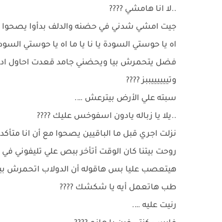
..لا انا هامشي ????
جيت امشي شدني في حضنه والدلف بدأوا يصحوا
اه يا حوستي السودة يا نا يا ما اه يا حوستي السودة 
فضل يتحمرش بيا ويحضني جامد قعدت احاول ادور
وتييييييببز ????
سبته علي الأرض بيترعش ….
..يلا يا زباله يادون اسفوخس عليك ????
نزلت اجري قبل ما الباقيين يصحوا مع أن انا متأ
روحت بيتنا كان الوقت أتأخر ببص علي تليفوني في 
هيتعصب عليا بس هاقوله أن الدولاب اتحمرش بيا و
طب هاتعمل أيه يا شكشك ????
رنيت عليه ….