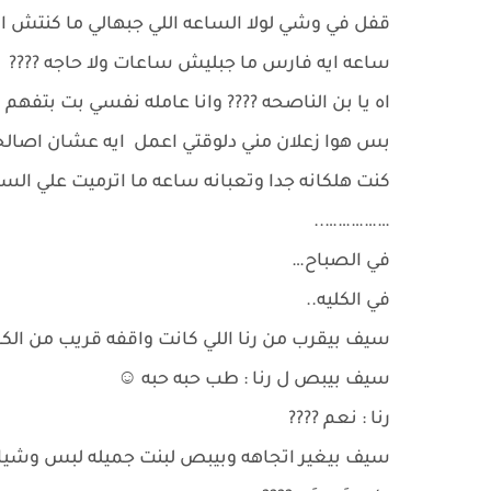
قفل في وشي لولا الساعه اللي جبهالي ما كنتش
ساعه ايه فارس ما جبليش ساعات ولا حاجه ????
اه يا بن الناصحه ???? وانا عامله نفسي بت بتفهم 
بس هوا زعلان مني دلوقتي اعمل ايه عشان اصالحه
كنت هلكانه جدا وتعبانه ساعه ما اترميت علي ال
……………..
في الصباح…
في الكليه..
سيف بيقرب من رنا اللي كانت واقفه قريب من الكافتي
سيف بيبص ل رنا : طب حبه حبه ☺️
رنا : نعم ????
سيف بيغير اتجاهه وبيبص لبنت جميله لبس وشياك