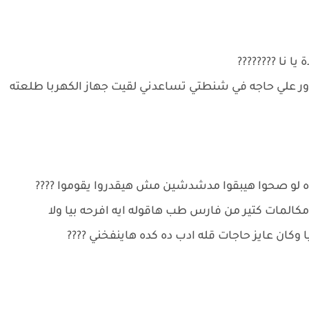
يا نا ????????
 علي حاجه في شنطتي تساعدني لقيت جهاز الكهربا طلعته
كده لو صحوا هيبقوا مدشدشين مش هيقدروا يقوموا ????
مكالمات كتير من فارس طب هاقوله ايه افرحه بيا ولا
كان عايز حاجات قله ادب ده كده هاينفخني ????