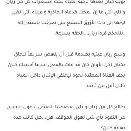
توجه كنان بعدها ناحية الفتاة تحت استغراب كل من ريان
و ناي التي ما إن لمحت قدماه الحافية و عيناه التي تغير
لونها إلى ذات الأزرق المشع حتى صرخت باستدراك:
_بتتحكم فيه! ريان...الحقه بسرعة.
وسع ريان عينيه بصدمة قبل أن ينهض سريعاً للحاق
بكنان لكن الأوان كان قد فات بالفعل عندما أمسك كنان
بكف الفتاة الممتدة نحوه ليختفي الإثنان داخل المياه
خلال أقل من ثانية.
طالع كل من ريان و ناي بعضهما البعض بذهول عاجزين
عن التفوه بأي شئ لهول الموقف، هل...هل كانت هذه
نهاية كنان؟!