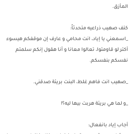
المأزق.
كتف صهيب ذراعيه متحدثاً:
_اسمعني يا إياد، انت محامي و عارف إن موقفكم هيسوء
أكتر لو قاومتوا، تعالوا معانا و أنا هقول إنكم سلمتم
نفسكم بنفسكم.
_صهيب انت فاهم غلط، البنت بريئة صدقني.
_و لما هي بريئة هربت بيها ليه؟!
أجاب إياد بانفعال: