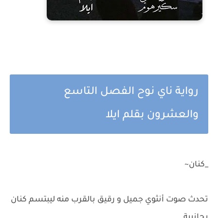
رواية ناي نوح الفصل التاسع
والعشرون بقلم ايلا
_كنان~
تحدث صوت أنثوي جميل و رقيق بالقرب منه ليبتسم كنان
بجانبية.