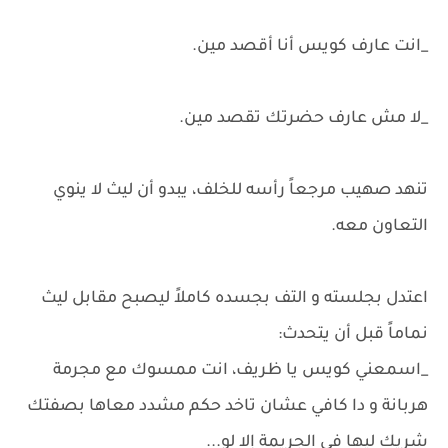
_انت عارف كويس أنا أقصد مين.
_لا مش عارف حضرتك تقصد مين.
تنهد صهيب مرجعاً رأسه للخلف، يبدو أن ليث لا ينوي
التعاون معه.
اعتدل بجلسته و التف بجسده كاملاً ليصبح مقابل ليث
نماماً قبل أن يتحدث:
_اسمعني كويس يا ظريف، انت ممسوك مع مجرمة
هربانة و دا كافي عشان تاخد حكم مشدد معاها بصفتك
شريك ليها في الجريمة إلا لو...