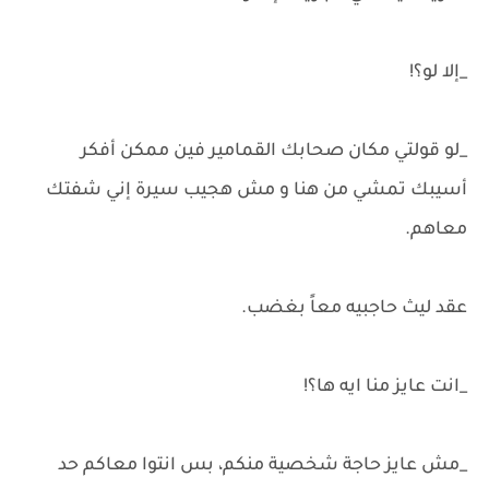
_إلا لو؟!
_لو قولتي مكان صحابك القمامير فين ممكن أفكر
أسيبك تمشي من هنا و مش هجيب سيرة إني شفتك
معاهم.
عقد ليث حاجبيه معاً بغضب.
_انت عايز منا ايه ها؟!
_مش عايز حاجة شخصية منكم، بس انتوا معاكم حد