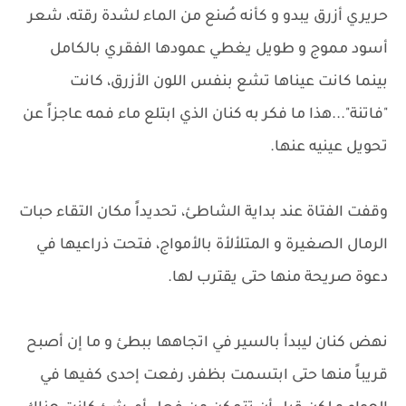
حريري أزرق يبدو و كأنه صُنع من الماء لشدة رقته، شعر
أسود مموج و طويل يغطي عمودها الفقري بالكامل
بينما كانت عيناها تشع بنفس اللون الأزرق، كانت
"فاتنة"...هذا ما فكر به كنان الذي ابتلع ماء فمه عاجزاً عن
تحويل عينيه عنها.
وقفت الفتاة عند بداية الشاطئ، تحديداً مكان التقاء حبات
الرمال الصغيرة و المتلألأة بالأمواج، فتحت ذراعيها في
دعوة صريحة منها حتى يقترب لها.
نهض كنان ليبدأ بالسير في اتجاهها ببطئ و ما إن أصبح
قريباً منها حتى ابتسمت بظفر، رفعت إحدى كفيها في