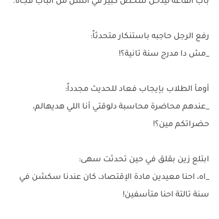
باب القاعة ليدخل شخص كبير في السن من الباب فجأة.
رفع الرجل حاجبه باستنكار متحدثاً:
_مش دا مدرج سنة تانية؟!
أومأ الطلاب بإيجاب فعاد للحديث مجدداً:
_عندهم محاضرة محاسبة دلوقتي أنا اللي هديهالم،
حضراتكم مين؟!
ابتلع زين بقلق في حين تحدثت سهى:
_اه، احنا معيدين مادة الإقتصاد، كان عندنا سكشن في
سنة تالتة احنا متأسفين!