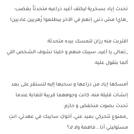
تحدث إياد بسخرية ليكتف أغيد ذراعيه متحدثاً بغضب:
_هاي! مش ذنبي إنهم في الآخر بيطلعوا زُهريين عاديين!
اقتربت منه رزان لتمسك بيده متحدثة:
_تعالى يا أغيد، سيبك منهم و خلينا نشوف الشخص اللي
ألما بتقول عليه.
أمسكها إياد من ذراعها و سحبها إليه لتستقر على بعد
إنشات قليلة منه، كانت وجوههما قريبة للغاية عندما
تحدث بصوت منخفض و حازم:
_ممنوع تتحركي بعيد عني، أخوكِ سايبك في عهدتي، انتِ
مسئوليتي أنا...فاهمة ولا لا؟