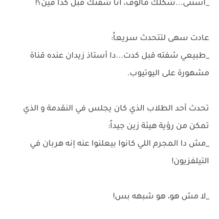
_استنى...شكلك مألوف، أنا شفتك قبل كدا فين؟!
عادت سهى لتتحدث سريعاً:
_طبيعي شفته قبل كدت...دا أستاذ زيدان عنده قناة
مشهورة على اليوتيوب.
تحدث أحد الطلاب الذي كان يجلس في النقدمة و الذي
تمكن من رؤية هيئة زين جيداً:
_مش دا المجرم اللي كانوا بيعلنوا عنه إنه هربان في
التيلفزيون!
_لا مش هو، هو شبهه بس!