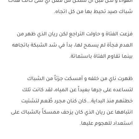
الهواء و لكن قبل أن تتمكن من فعل أي شئ كانت هناك
شباك صيد تحيط بها من كل اتجاه.
فزعت الفتاة و حاولت التراجع لكن ريان الذي ظهر من
العدم فجأة لم يسمح لها، بدأ في شد الشبكة باتجاهه
بينما تقاوم الفتاة باستماتة.
ظهرت ناي من خلفه و أمسكت جزئاً من الشباك
لتساعده على جرها بعيداً عن المياه، لقد كانت تلك
خطتهم منذ البداية...كان كنان مجرد طُعم لتشتيت
انتباهها عن ريان الذي كان يزحف ممسكاً بالشباك على
استعداد للهجوم عليها.