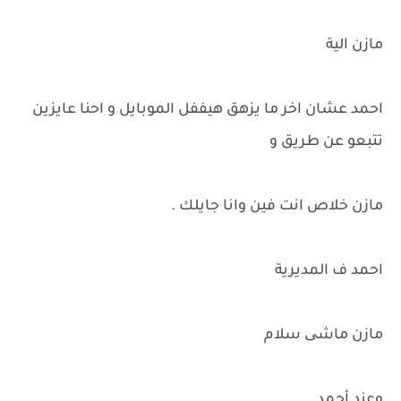
مازن الية
احمد عشان اخر ما يزهق هيففل الموبايل و احنا عايزين
تتبعو عن طريق و
مازن خلاص انت فين وانا جايلك .
احمد ف المديرية
مازن ماشی سلام
وعند أحمد