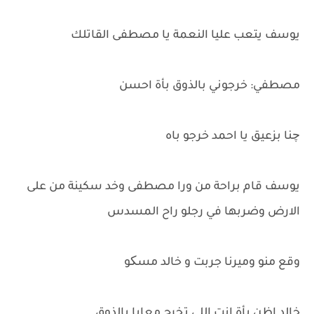
يوسف يتعب عليا النعمة يا مصطفى القاتلك
مصطفي: خرجوني بالذوق بأة احسن
چنا بزعيق يا احمد خرجو باه
يوسف قام براحة من ورا مصطفى وخد سكينة من على
الارض وضربها في رجلو راح المسدس
وقع منو وميرنا جربت و خالد مسکو
خالد اظن بأة انت اللي تخرج معايا بالذوق