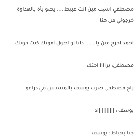
مصطفي اسیب مين انت عبيط .... يصو بأة بالهداوة
خرجوني من هنا
احمد اخرج مين يا ...... دانا لو اطول اموتك كنت موتك
مصطفى: براااا احتك
راح مصطفى ضرب يوسف بالمسدس في دراعو
يوسف : ||||||||||اه
جنا بعياط : يوسف