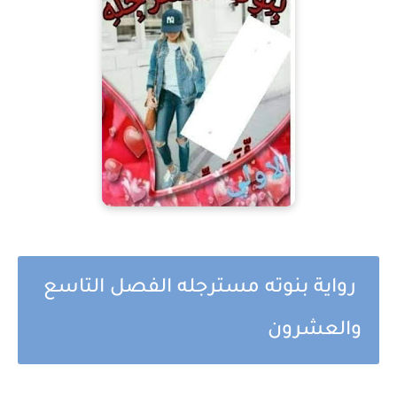
رواية بنوته مسترجله الفصل التاسع
والعشرون