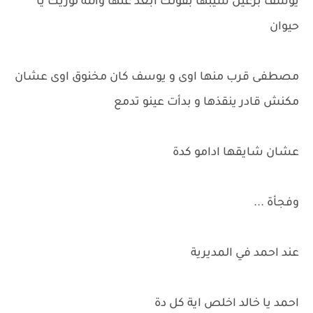
يوسف بزعيل سيبها بقولك ابعد عنها والله لوريك يا
حيوان
مصطفى قرب منها اوى و يوسف كان مخنوق اوى عشان
مكنش قادر ينقذها و بدأت عينو تدمع
عشان شايقها ادامو كدة
وفجأة ...
عند احمد في المديرية
احمد يا خالد اخلص اية كل دة