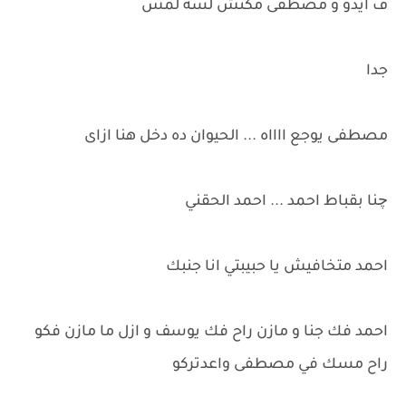
ف ايدو و مصطفى مكنش لسة لمس
جدا
مصطفى يوجع ااااه ... الحيوان ده دخل هنا ازاى
چنا بقباط احمد ... احمد الحقني
احمد متخافيش يا حبيبتي انا جنبك
احمد فك جنا و مازن راح فك يوسف و ازل ما مازن فكو
راح مسك في مصطفى واعدتركو