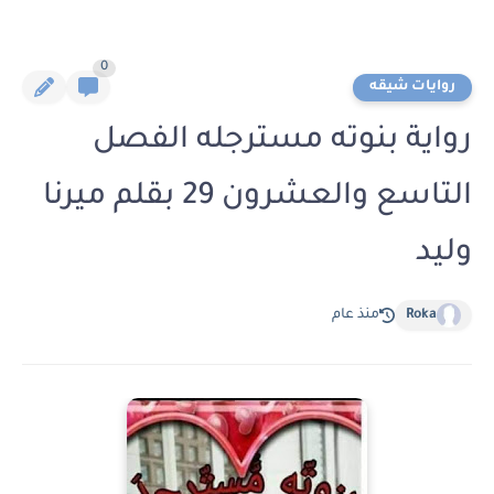
0
روايات شيقه
رواية بنوته مسترجله الفصل
التاسع والعشرون 29 بقلم ميرنا
وليد
Roka
منذ عام