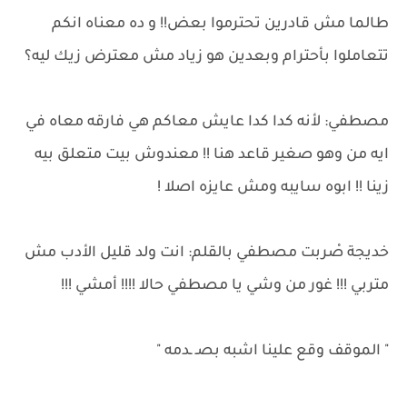
طالما مش قادرين تحترموا بعض!! و ده معناه انكم
تتعاملوا بأحترام وبعدين هو زياد مش معترض زيك ليه؟
مصطفي: لأنه كدا كدا عايش معاكم هي فارقه معاه في
ايه من وهو صغير قاعد هنا !! معندوش بيت متعلق بيه
زينا !! ابوه سايبه ومش عايزه اصلا !
خديجة صْربت مصطفي بالقلم: انت ولد قليل الأدب مش
متربي !!! غور من وشي يا مصطفي حالا !!!! أمشي !!!
" الموقف وقع علينا اشبه بصـ ـدمه "