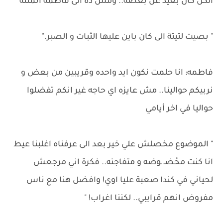
الكل كان بعيد عن بعضه.. ومش ده الى فاطمه اتمنته
" بصيت لتيتة الى كان باين عليها الثبات و الصبر."
فاطمه: انا حلمت نكون ايد واحده وقريبين من بعض و
نربيكم حوالينا.. مش عايزه اي حاجه غير انكم تفضلوا
حواليا في اخر أيامي
" الموضوع مخصلش علي خير بعد الى عرفناه اغلبنا عيط
انا كنت محْضـ ـوضه و متفاجئه.. فكرة اني مرجعش
لحياني في كندا صعبة عليا اوي! وافضل هنا مع ناس
مفروض انهم قرايبي.. لكننا اغراب! "