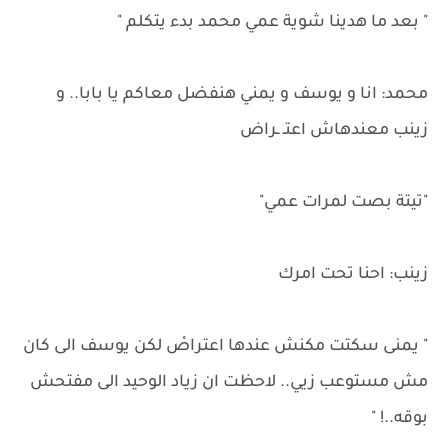
" بعد ما هدينا شوية عمي محمد بدء يتكلم "
محمد: انا و يوسف و يمني هنفضل معاكم يا بابا.. و
زينب معندهاش اعتـ ـراض
"تيتة بصت لمرات عمي"
زينب: احنا تحت امرك
" يمنى سكتت مكنش عندها اعتراصْ لكن يوسف الى كان
مش مستوعب زيي.. لاحظت ان زياد الوحيد الى مفتحش
بوقه..! "