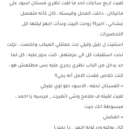
لفيت اربع ساعات لحد ما لفت نظري فستان اسود علي
مانيكان ، دخلت المحل وقيسته ، كان كأنه متفصل
عشاني ، اخيرا!! روحت البيت وبدأت اجهز ليلتها كل
التحضيرات .
استنيت ل بليل وليلي جت عملتلي الميكب وخلصت ، نزلت
تحت استقبلت كل الي عزمتهم ، كنت بدور عليه ، كل لما
حد يدخل من الباب نظري يجري عليه بس مطلعش هو ،
كنت خلاص فقدت الامل أنه يجي!!
= الفستان تحفه ، الاسود حلو اوي عليكي
لفيت لقيته ف ملامح وشي اتغيرت _ مرسيه يا احمد ،
مبسوطة انك جيت
= اتفضلي
كان بوكيه ورد لونه احمر _ دا يجنن!