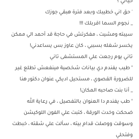
حياتي ؟
' حق اني خطيبك وبعد فترة هبقي جوزك
_ نجوم السما اقربلك !!!
سيبته ومشيت ، مفكرتش في حاجة قد أحمد الي ممكن
يخسر شغله بسببي ، كان عاوز بس يساعدني!
تاني يوم رجعت علي المستشفى تاني
° طيب يفندم دي بيانات شخصية مينفعش تطلع غير
للضرورة القصوي ، مستحيل اديكي عنوان دكتور هنا
_ أنا بنت صاحبه المكان!
° طب يفندم دا العنوان بالتفصيل ، في رعاية الله
ضحكت وخدت الورقة ، كتبت علي الفون اللوكيشن
وسوقت ووصلت قدام بيته ، سألت علي شقته ، خبطت
وفتحلي