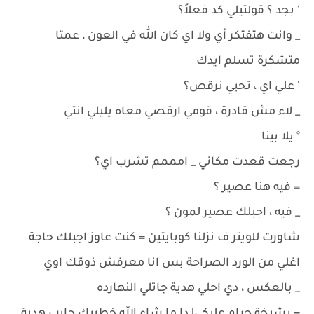
' بجد ؟ قولتيلي كد فعلاً؟
_ وانت هتفتكر أي ولا اي كان الله في العون ، عمتا
متشكرة تسلم ايدك
' علي اي ، تحبي نرقص؟
_ لاء مش قادرة ، قومي ارقصي معاه يليلي انتي
° يلا بينا
رجعت قعدت مكاني _ امممم تشرب اي؟
= فيه هنا عصير ؟
_ فيه ، اجبلك عصير لمون ؟
شاورت للويتر ف نزلنا كوبايتين = كنت عاوز اجبلك حاجة
اغلي من الورد الصراحة بس انا معرفش ذوقك اوي
_ بالعكس ، دي احلي هدية جاتلي النهارده