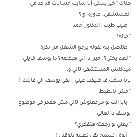
هناك ° خير يستي أنا سايب حسابات قد كد في
المستشفى ، عاوزة اي؟
_ طيب طيب ، الدكتور أحمد
° ماله؟
_ هتتصل بيه تقوله يرجع الشغل من بكرة
° نعم يختي؟ ، مين دا الي هيكلمه؟ دا يوسف قايلي
ميدخلش المستشفى تاني و..
بابا سكت ف ضيقت عيني _ بقي يوسف الي قايلك ؟
° مش بالظبط
_ بابا انت لو مرجعتوش تاني مش هفكر في موضوع
يوسف دا نهائي
° يعني لو رجعته هتفكري؟
_ أيوة ، تسمح بقي تطلبه دلوقتي ؟