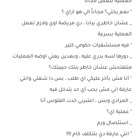
العملية تتعمل مجاناً
° نعم يختي؟ مجاناً الي هو ازاي ؟
_ عشان خاطري يبابا ، دي مريضة اوي ولازم تعمل
العملية بسرعة
° فيه مستشفيات حكومي كتير
_ دورها لسه بدري عليه ، وبعدين يعني اوضه العمليات
متتفتحش عشان خاطر بنتك حبيبتك؟
° أنا مش بأخر عليكي اي طلب ، بس دا شغلي وانتي
عارفة اني مش بحب أي حد يتدخل فيه
_ المرادي وبس ، اعتبرني خدت الفلوس أنا
° عملية اي؟
_ استئصال ورم
° انتي عارفة دي بتتكلف كام !!!!