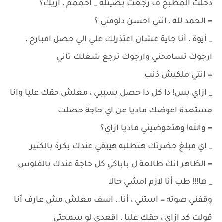
دخلت المطبخ ف رجعت بصيتله _ احممم ، ازيك؟
= الحمد لله ، انتي احسن دلوقتي ؟
_ أيوة ، أنا جاية عشان اعتذرلك علي الي حصل امبارح ،
ارجوك تسامحني وارجوك ترجع شغلك تاني
= انتي ملكيش ذنب
_ ازاي بس! دا كل دا حصل بسببي ، معلش حقك عليا وانا
مستعدة اعوضك ماديا عن اي حاجة حصلت
= والله! وهتعوضيني ماديا ازاي؟
_ اي مبلغ حضرتك هتطلبه هيبقي عندك بكرة بالكتير
= الظاهر انك طالعة ل باباكي كل حاجة عندك بالفلوس
_ ها!!! طب أنا لازم امشي حالا
وقفني صوته = استني ، أنا.. اسف معلش مش عارف أنا
قولت كد ازاي ، حقك عليا ، اقعدي لو سمحتي