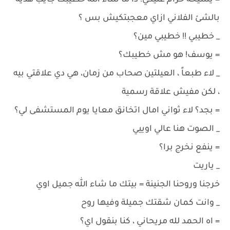
= يشيخة حرام عليكي! دا ما شاء الله خطيبك جايب هدية
بالشئ الفلاني ازاي معجبتكيش بس ؟
_ خطيبي !! خطيبي مين؟
= يوسف! هو مش خطيبك؟
_ لاء طبعاً ، العيلتين صحاب من زمان، هي دي علاقتي بيه
، لكن مفيش علاقة رسمية
= بجد؟ لاء ثواني امال اتخانق معايا يوم المستشفى لي؟
_ الصوت هنا عالي اوييي
= ينفع نخرج برا؟
_ ياريت
خرجنا وروحنا الجنينة = بيتك ما شاء الله جميل اوي
_ وانت كمان شقتك جميلة وفيها روح
= اه الحمد لله مريحاني ، كنا بنقول اي؟