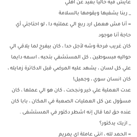
عايش فيه حالياً بعيد عن اهلي
_ ربنا يشفيها ويقومها بالسلامة
= أنا مش هعمل ارد ربع الي عملتيه دا ، لو احتاجتي أي
حاجة أنا موجود
كان غريب فرحة وشه لأجل حد! ، كان بيفرح لما يلاقي الي
حواليه مبسوطين ، كل المستشفي بتحبه ، اسمه دايما
علي كل لسان ، يشهد عليه المرضي قبل الدكاترة زمايله ،
كان انسان سوي ، وجميل!
عدت العملية علي خير ونجحت ، كان هو الي عملها ، كان
مسؤول عن كل العمليات الصعبة في المكان ، بابا كان
عنده حق لما قال إنه اشطر دكتور في المستشفى .
_ ازيك يدكتور؟
= الحمد لله ، انتي عاملة اي يمريم