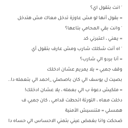
' انت بتقول اي؟
= بقول أنها لو مش عاوزة تدخل معاك مش هتدخل
' وانت بقي المحامي بتاعها؟
= يعني ، اعتبرني كد
' اه أنت شكلك شارب ومش عارف بتقول أي
= أنا بردو الي شارب؟
وقف جمبي = يلا يمريم عشان ادخلك
بصيت ل يوسف الي كان باصصلي _احمد الي بتعمله دا..
= ملكيش دعوة ب الي بعمله ، يلا عشان ادخلك!
دخلت معاه ، التورتة اتحطت قدامي ، كان جمبي ف
همسلي = متنسيش الأمنية
ضحكت وانا بغمض عيني بتمني الاحساس الي حساه دا