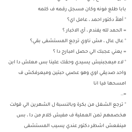
بابا طلع فونه وكان مسجل رقمه ف كلمه
° أهلاً دكتور احمد ، عامل اي؟
= الحمد لله يفندم ، أي الاخبار ؟
° عال عال ، مش ناوي ترجع المستشفى بقي؟
= يعني عجبك الي حصل امبارح دا ؟
° لاء ميعجبنيش يسيدي وحقك علينا بس معلش دا ابن
واحد صديقي اوي وهو عصبي حبتين وميعرفكش ف
امسحها فيا انا
=..
° ترجع الشغل من بكرة وبالنسبة ل الشهرين الي قولت
هخصمهم تمن العملية ف مفيش كلام من دا ، بس
مينفعش اشطر دكتور عندي يسيب المستشفى