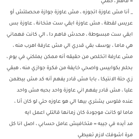
= فاهم ، كملي
_ أنا مش عاوزة اتجوزه ، مش عاوزة جوازة محصلتش أو
عريس لقطة ، مش عاوزة ابقي ست متخانة ، عاوزة بس
ابقي ست مبسوطة ، محدش فاهم دا ، الي كانت فهماني
هي ماما ، يوسف بقي قدري الي مش عارفة اهرب منه ،
مش عارفة اتخلص من حقيقه أنه ممكن يملكني في يوم ،
بحلم بكوابيس واصحي خايفة من فكرة جوازي منه ، هبقي
زي حتة الانتيكا ، بابا مش قادر يفهم أنه كد مش بيطمن
عليا ، مش قادر يفهم اني عاوزة واحد بحبه مش واحد
عنده فلوس يشتري بيها الي هو عاوزه حتي لو كان أنا ،
ماما لو كانت موجودة كان زمانها قالتلي اعمل ايه
مد أيده في جيبه = متخافيش عامل حسابي ، اصل انا كل
مرة اشوفك لازم تعيطي