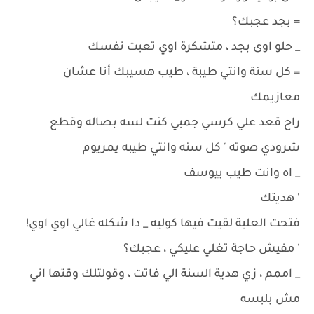
= بجد عجبك؟
_ حلو اوى بجد ، متشكرة اوي تعبت نفسك
= كل سنة وانتي طيبة ، طيب هسيبك أنا عشان
معازيمك
راح قعد علي كرسي جمبي كنت لسه بصاله وقطع
شرودي صوته ' كل سنه وانتي طيبه يمريوم
_ اه وانت طيب ييوسف
' هديتك
فتحت العلبة لقيت فيها كوليه _ دا شكله غالي اوي اوي!
' مفيش حاجة تغلي عليكي ، عجبك؟
_ اممم ، زي هدية السنة الي فاتت ، وقولتلك وقتها اني
مش بلبسه