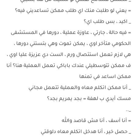
_ مكنتش هسامح نفسي لو مشيت من هنا بسببي
= يعني لو طلبت منك اي طلب ممكن تساعديني فيه؟
_ اكيد ، بس طلب اي؟
= فيه حالة ، جارتي ، عاوزة عملية ، دورها في المستشفى
الحكومي متأخر اوي ، يمكن تموت وهي بتستني دورها ،
هي لازم تعمل استئصال ورم ، الست دي عزيزة عليا اوي ،
ف ممكن تتوسطيلي عندك باباكي تعمل العملية هنا؟ أنا
ممكن اساعد في تمنها
_ أنا ممكن اتكلم معاه والعملية تتعمل مجاني
مسك أيدي ب لهفة = بجد يمريم بجد؟
_..
= أنا آسف ، أنا مش قاصد والله
_ حصل خير ، أنا هدخل اتكلم معاه دلوقتي