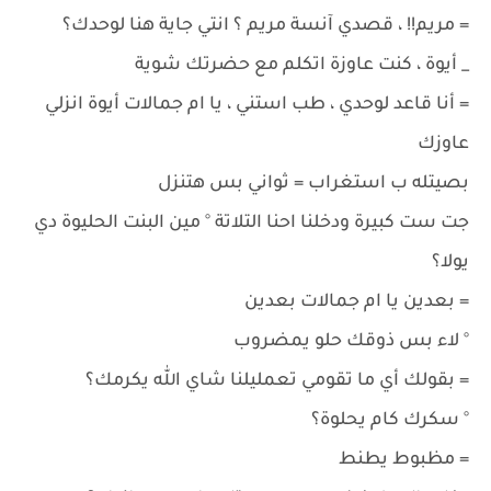
= مريم!! ، قصدي آنسة مريم ؟ انتي جاية هنا لوحدك؟
_ أيوة ، كنت عاوزة اتكلم مع حضرتك شوية
= أنا قاعد لوحدي ، طب استني ، يا ام جمالات أيوة انزلي
عاوزك
بصيتله ب استغراب = ثواني بس هتنزل
جت ست كبيرة ودخلنا احنا التلاتة ° مين البنت الحليوة دي
يولا؟
= بعدين يا ام جمالات بعدين
° لاء بس ذوقك حلو يمضروب
= بقولك أي ما تقومي تعمليلنا شاي الله يكرمك؟
° سكرك كام يحلوة؟
= مظبوط يطنط