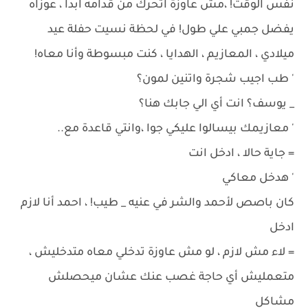
نفس الوقت! ،مش عاوزة اتحرك من قدامه ابدا ، عوزاه
يفضل جمبي علي طول! في لحظة نسيت حفلة عيد
ميلادي ، المعازيم ، الهدايا ، كنت مبسوطة وأنا معاه!
' طب اجيب شجرة واتنين لمون؟
_ يوسف؟ انت أي الي جابك هنا؟
' معازيمك بيسالوا عليكي جوا ،وانتي قاعدة مع..
= جاية حالا ، ادخل انت
' هدخل معاكي
كان باصص لأحمد والشر في عنيه _ طيب! ، احمد أنا لازم
ادخل
= لاء مش لازم ، لو مش عاوزة تدخلي معاه متدخليش ،
متعمليش أي حاجة غصب عنك عشان ميحصلش
مشاكل