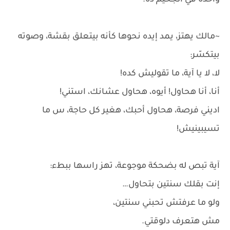
واحدة في الجحيم ده.
~مالك يهتز، يمد إيده نحوها كأنه بيتعلق بقشة، وصوته
بيتكسّر:
لا، لا يا آية، ما تقوليش كده!
أنا، أنا هحاول! أيوه، هحاول عشانك، استني!
اديني فرصة، هحاول أحبك، هغير كل حاجة، س ما
تسيبينيش!
آية تبص له بضحكة موجوعة، تهز راسها ببطء:
إنت بقلك سنتين بتحاول…
ولو ما عرفتش تحبني سنتين،
مش هتعرف دلوقتي.