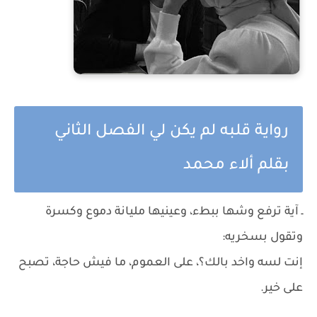
رواية قلبه لم يكن لي الفصل الثاني
بقلم ألاء محمد
ـ آية ترفع وشها ببطء، وعينيها مليانة دموع وكسرة
وتقول بسخريه:
إنت لسه واخد بالك؟، على العموم، ما فيش حاجة، تصبح
على خير.