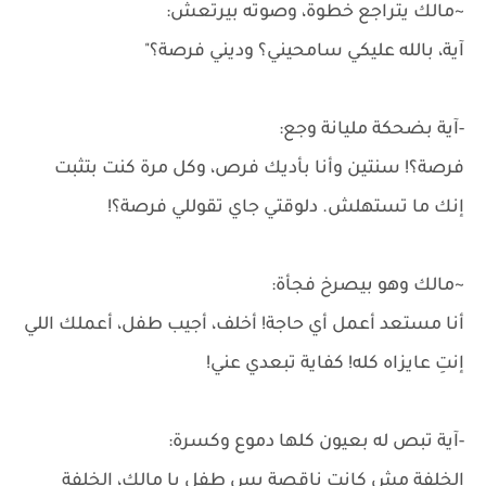
~مالك يتراجع خطوة، وصوته بيرتعش:
آية، بالله عليكي سامحيني؟ وديني فرصة؟"
-آية بضحكة مليانة وجع:
فرصة؟! سنتين وأنا بأديك فرص، وكل مرة كنت بتثبت
إنك ما تستهلش. دلوقتي جاي تقوللي فرصة؟!
~مالك وهو بيصرخ فجأة:
أنا مستعد أعمل أي حاجة! أخلف، أجيب طفل، أعملك اللي
إنتِ عايزاه كله! كفاية تبعدي عني!
-آية تبص له بعيون كلها دموع وكسرة:
الخلفة مش كانت ناقصة بس طفل يا مالك، الخلفة