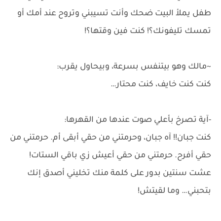
طفل يملأ البيت ضحك وأنت تسيبني وتروح عند أمك أو
تمسك تليفونك؟! كنت فين وقتها؟!
~مالك وهو بيتنفس بسرعة، وبيحاول يقرب:
كنت كنت خايف، كنت محتار…
-آية تصرخ بأعلي صوت عندها من القهرها:
كنت جبان!! آه جبان، وحرمتني من حقي أبقى أم. حرمتني من
حقي أفرح. حرمتني من حقي أعيش زي باقي الستات!
عشت سنتين بدور على كلمة منك تخليني أصدق إنك
بتحبني… وما لقيتش!