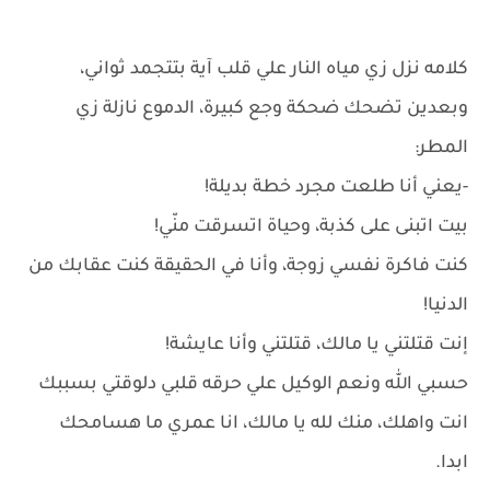
كلامه نزل زي مياه النار علي قلب آية بتتجمد ثواني،
وبعدين تضحك ضحكة وجع كبيرة، الدموع نازلة زي
المطر:
-يعني أنا طلعت مجرد خطة بديلة!
بيت اتبنى على كذبة، وحياة اتسرقت منّي!
كنت فاكرة نفسي زوجة، وأنا في الحقيقة كنت عقابك من
الدنيا!
إنت قتلتني يا مالك، قتلتني وأنا عايشة!
حسبي الله ونعم الوكيل علي حرقه قلبي دلوقتي بسببك
انت واهلك، منك لله يا مالك، انا عمري ما هسامحك
ابدا.