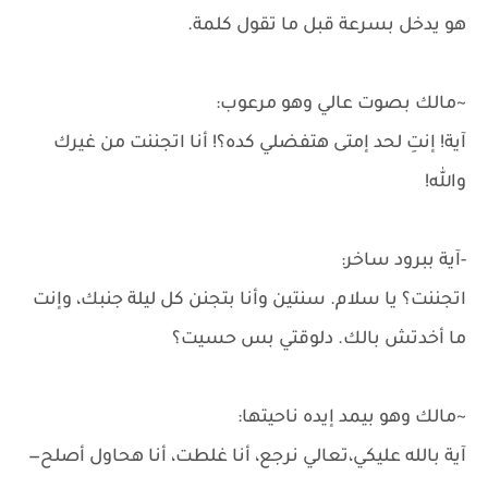
هو يدخل بسرعة قبل ما تقول كلمة.
~مالك بصوت عالي وهو مرعوب:
آية! إنتِ لحد إمتى هتفضلي كده؟! أنا اتجننت من غيرك
والله!
-آية ببرود ساخر:
اتجننت؟ يا سلام. سنتين وأنا بتجنن كل ليلة جنبك، وإنت
ما أخدتش بالك. دلوقتي بس حسيت؟
~مالك وهو بيمد إيده ناحيتها:
آية بالله عليكي،تعالي نرجع، أنا غلطت، أنا هحاول أصلح—