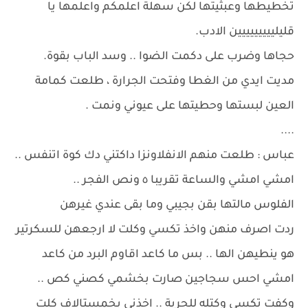
تخطيطها وعبثيتها لكن سهلة اعلمكم واعلمها يا
قليلييييييييين الادب.
حجاها وضرب على دكمت الضوا .. وسد الباب بقوة.
مديت ايدي من الغطا وفتحت الجرارة ، طلعت كمامة
العين لبستها وحطيتها على عيوني ونمت .
....
عباس : طلعت منهم الانفلاونزا داكتني دك كوة اتنفس ..
امشي امشي والساعة تقريبا ٥ ونص الفجر ..
الفلوس مالتها بقن بجيبي وما بقى عندي غيرهن
ردت اصرف منهن واخذ تكسي وكلت لا ارجعهن للسكرتير
هو ينطيهن الها .. بس ما كاعد اقاوم البرد من كاعد
امشي احس سجاجين صارت بخشمي كصني كص ..
وكفت تكسي وكتله للحرية .. اخذني بخمستالاف كلت