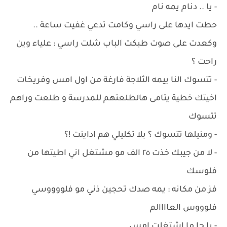
- يا .. دنام يمه نام
حطت ايدها على راسي وكامت تدعي غفيت ساعة ..
وكعدت على صوت طبكت الباب شلت راسي : علياء وين
راحت ؟
- تتسوك النا ييمه الثلاجة فارغة من اول امس وفريخات
اخيتك خطية يتامى هالطلعتهم للمدرسة و طلعت وراهم
تتسوك
- ومنيلها تتسوك ؟ بلا تكليلي هم اداينت !؟
- لا من جيبك خذت ٢٥ الف مو مشتغل اني اطيتها من
فلوسك
فز من مكانه : يمه صدك تحجين ذني مو فلووووسي
فلوووس العاااالم
- يا جا ما اشتغلت امس