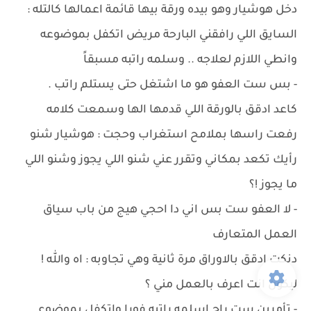
دخل هوشيار وهو بيده ورقة بيها قائمة اعمالها كالتله :
السايق اللي رافقني البارحة مريض اتكفل بموضوعه
وانطي اللازم لعلاجه .. وسلمه راتبه مسبقاً
- بس ست العفو هو ما اشتغل حتى يستلم راتب .
كاعد ادقق بالورقة اللي قدمها الها وسمعت كلامه
رفعت راسها بملامح استغراب وحجت : هوشيار شنو
رأيك تكعد بمكاني وتقرر عني شنو اللي يجوز وشنو اللي
ما يجوز !؟
- لا العفو ست بس اني دا احجي هيج من باب سياق
العمل المتعارف
دنكت ادقق بالاوراق مرة ثانية وهي تجاوبه : اه والله !
ليكون انت اعرف بالعمل مني ؟
- تأمرين ست راح اسلمه راتبه فورا واتكفل بموضوع