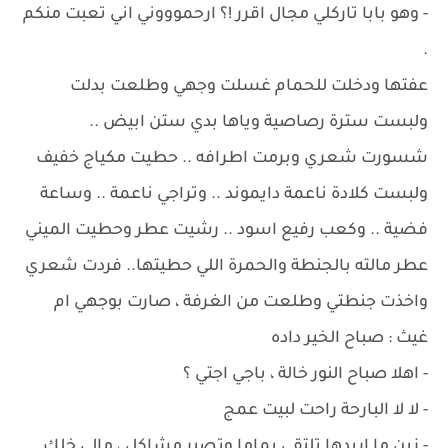
- وهو بابا تاركلي مجال اقرر !؟ ارحموووني اني تعبت منكم
.
عفتها ودخلت للحمام غسلت وجهي وطلعت بدلت
ولبست سترة رصاصية وياها بدي ستن ابيض ..
شسورت شعري وبرمت اطرافه .. حطيت مكياج خفيف
ولبست كلادة ناعمة دايموند .. وتراجي ناعمة .. وساعة
فضية .. وكعب رفيع اسود .. رشيت عطر وحطيت الميني
عطر مالته بالجنطة والحمرة اللي حطيتها.. فردت شعري
واخذت جنطتي وطلعت من الغرفة ، صارت بوجهي ام
غيث : صباح الخير داده
- اهلا صباح النور خالة ، باجي اجتي ؟
- لا لا البارحة راحت لبيت عمج
- زين ما اريدها تلتقي بماما وتصير مشاكل ، مالي خلك