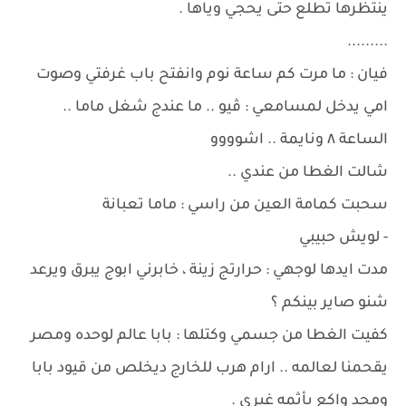
ينتظرها تطلع حتى يحجي وياها .
.........
فيان : ما مرت كم ساعة نوم وانفتح باب غرفتي وصوت
امي يدخل لمسامعي : ڤيو .. ما عندج شغل ماما ..
الساعة ٨ ونايمة .. اشوووو
شالت الغطا من عندي ..
سحبت كمامة العين من راسي : ماما تعبانة
- لويش حبيبي
مدت ايدها لوجهي : حرارتج زينة ، خابرني ابوج يبرق ويرعد
شنو صاير بينكم ؟
كفيت الغطا من جسمي وكتلها : بابا عالم لوحده ومصر
يقحمنا لعالمه .. ارام هرب للخارج ديخلص من قيود بابا
ومحد واكع بأثمه غيري .