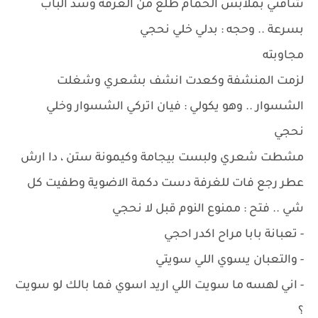
شافني بملابس الحمام طلع من الغرفة وسد الباب
بسرعة .. وحجه : بدلي خلي نحجي
مجاوبته
لزمت المنشفة وكعدت انشف بشعري وشغلت
الشسوار .. وهو يكولي : فيان اتركي الشسوار وخلي
نحجي
مشطت شعري ولبست بيجامة وكيمونة ستن ، دا ارش
عطر رجع فات للغرفة دست دكمة الاضوية وطفيت كل
شي .. فتح : ممنوع النوم قبل لا نحجي
- تعبانة بابا مراح اكدر احجي
- والتعبان يسوي اللي سويتي
- اني لهسه ما سويت اللي اريد اسوي فما بالك لو سويت
؟