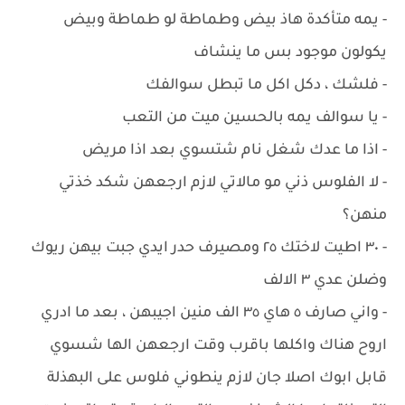
- يمه متأكدة هاذ بيض وطماطة لو طماطة وبيض
يكولون موجود بس ما ينشاف
- فلشك ، دكل اكل ما تبطل سوالفك
- يا سوالف يمه بالحسين ميت من التعب
- اذا ما عدك شغل نام شتسوي بعد اذا مريض
- لا الفلوس ذني مو مالاتي لازم ارجعهن شكد خذتي
منهن؟
- ٣٠ اطيت لاختك ٢٥ ومصيرف حدر ايدي جبت بيهن ريوك
وضلن عدي ٣ الالف
- واني صارف ٥ هاي ٣٥ الف منين اجيبهن ، بعد ما ادري
اروح هناك واكلها باقرب وقت ارجعهن الها شسوي
قابل ابوك اصلا جان لازم ينطوني فلوس على البهذلة