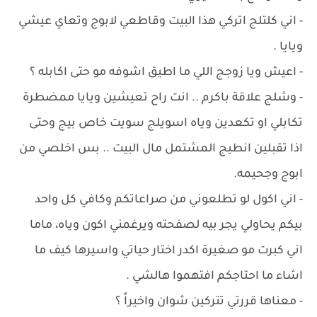
- اني كلتلج اتركي هذا البيت وقاطعي لابوج وتعاي عيشي
ويايا .
- اعيش ويا زوجج اللي ما اطيق اشوفه مو حتى اكابله ؟
- وشلج علاقة باكرم .. انت راح تعيشين ويايا ممضطرة
تكابلي او تكعدين وياه اسويلج سويت خاص بيج وحتى
اذا تقبلين انطيج المشتمل مال البيت .. بس اخلصي من
ابوج وجحيمه.
- اني اكول لو تطلعوني من صراعاتكم وكافي كل واحد
بيكم يحاولي يجر بيه لصفحته ويرغمني اكون وياه، ماما
اني كبرت مو صغيرة اكدر اختار حياتي واسيرها كيف ما
اشاء ما احتاجكم افتهموا هالشي .
- معناها قررتي تتركين شوان واخيراً ؟