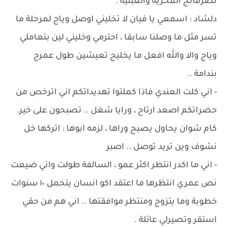
تصرفاتج المخزية والعبثية .
دلشاد : اسمعي يا فيان لا تخليني اوصل وياج لمرحلة ما
تسر مثل ما وصلنا سابقا ، احترمي وخليني لين بتعاملي
وياج والا والله افعل ما يخليج تعيشين طول عمرج
بندامة ..
- اني كلت العندي فاذا كملتوا تهديداتكم اني اترخص من
حضراتكم اصعد ارتاح ، ورايا شغل .. تصبحون على خير.
كام شوان يحاول يصيح وراها ، لزمه ابوها : اتركها خل
نشوف وين تريد توصل .. اصبر
- اني ما اكدر انتظر اكثر عمو ، السالفة طولت واني ضيعت
نص عمري انتظرها ما اعتقد اكو انسان يتحمل ١٠ سنوات
خطوبة وما يتزوج ومنتظر موافقتها .. اني هم من حقي
استقر وتصيرلي عائلة .