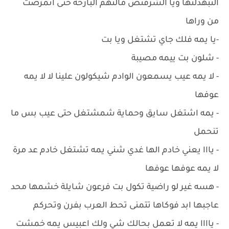
التبهذلتها ويا الشرفنص مالتهم البارحة حتى اتمرضت
من وراها
-يا يمه فلك جاي تشتغل ويا بت
- شلون بت ييمه مصيبة
- لا يمه عيب يسمعون الوادم شيكولون علينا لا لا يمه
عوفها
- يمه اشتغل سايق وحماية شمشتغل حتى عيب بس ما
تنحمل
- يااا يعني خادم الها غدي شني يمه تشتغل خادم عد مرة
لا يمه عوفها عوفها
- هسه غير لو راضية تكول بت فرعون شايلة خشمها محد
عاجبها ابد فوكاها تتمنى تحط العرب بفرن وتحركم
- ياااا يمه لا تعمل بحالك شي ولك اعبيس يمه خمشت