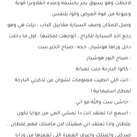
لاحظت وهو يسوق يجر بخشمه وعنده انفلاونزا قوية
وعيونة من قوة المرض وكوا يتنفس .
وصل للمكان وصف السيارة مقابيل الباب ، نزلت هي وهو
رجع اخذ السيارة للكراج ، اتوجهت لمكتبها ، اول ما دخلت
دخل وراها هوشيار ، حجه : صباح الخير ست
- صباح النور هوشيار
- كالوا البارحة جنت تعبانة
- انت اللي انطيت معلومات لشوان عن تذكرتي البارحة
لمطار اسليمانية !
- حاشى ست والله مو اني
- اسمع اذا تعتقد انت دا تمشي المي من جوايا تكون
غلطان واذا تعتقد اني مبقيتك لان مأمنتك فهم غلطان ..
صدكني واعيتلك واعرف الغمزة اللي تغمزها من ورايا