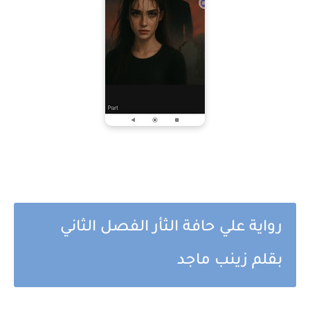
رواية علي حافة الثأر الفصل الثاني
بقلم زينب ماجد