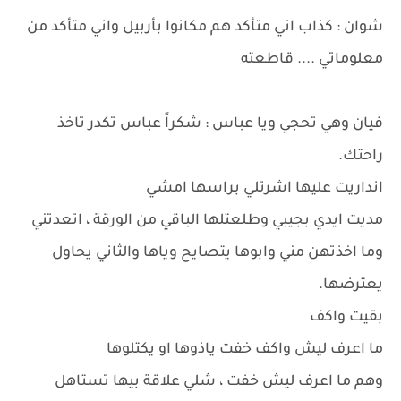
شوان : كذاب اني متأكد هم مكانوا بأربيل واني متأكد من
معلوماتي .... قاطعته
فيان وهي تحجي ويا عباس : شكراً عباس تكدر تاخذ
راحتك.
انداريت عليها اشرتلي براسها امشي
مديت ايدي بجيبي وطلعتلها الباقي من الورقة ، اتعدتني
وما اخذتهن مني وابوها يتصايح وياها والثاني يحاول
يعترضها.
بقيت واكف
ما اعرف ليش واكف خفت ياذوها او يكتلوها
وهم ما اعرف ليش خفت ، شلي علاقة بيها تستاهل