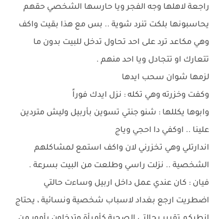
راجعة لاهلها وجه الفجر ويا حارسها الشخصي حقهم
يحاسبونها بلكت تنرد شوية .. بس مع هذا بقيت واكف
وهي مكاعد ترد على احد تحاول تدخل للبيت بدون ما
تتعارك او تتجادل ويا احد منهم .
لزمها شوان سحب ايدها
وكفت وخزرته وهي تكله : نزل ايدك فوراً
وابوها يكللها : شنو جنتي تسوين بأربيل وليش متردين
علينا .. اوكفي دا احجي وياج
اندارتلي وهي تخزرني لان واكف استمع لمشاكلهم
الشخصية .. نزلت راسي وطلعت من البيت بسرعة .
فيان : كان عندي عمل داخل اربيل وساءت حالتي
اضطريت ارجع بغداد لاسباب شخصية ونسائية ، يحتاج
انطيكم تقرير بحالتي الصحية كأمرأة وتدخلون بأمور من