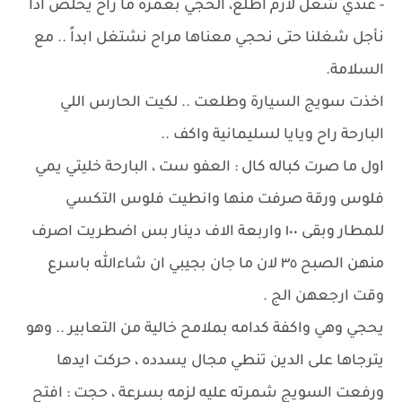
- عندي شغل لازم اطلع، الحجي بعمره ما راح يخلص اذا
نأجل شغلنا حتى نحجي معناها مراح نشتغل ابداً .. مع
السلامة.
اخذت سويج السيارة وطلعت .. لكيت الحارس اللي
البارحة راح ويايا لسليمانية واكف ..
اول ما صرت كباله كال : العفو ست ، البارحة خليتي يمي
فلوس ورقة صرفت منها وانطيت فلوس التكسي
للمطار وبقى ١٠٠ واربعة الاف دينار بس اضطريت اصرف
منهن الصبح ٣٥ لان ما جان بجيبي ان شاءالله باسرع
وقت ارجعهن الج .
يحجي وهي واكفة كدامه بملامح خالية من التعابير .. وهو
يترجاها على الدين تنطي مجال يسدده ، حركت ايدها
ورفعت السويج شمرته عليه لزمه بسرعة ، حجت : افتح