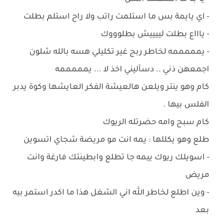
- اي يايمة بس ما استلمت راتب ولا راح استلم بطلت
- ياااع بطلت لييييش بطلوووك
- يمممممه لخاطر ربج غير تكليلي هسه بالله شلون
اجمعهن ذني .. دسأليني اخذ لا ... يمممممه
كام وهو ينتر ويلعن هالعيشة الفكر العايشها وكوة يدبر
الفلس بيها .
كام سبح وامه حضرتله الريوك
طلع وهو يكللها : يمه انت مو مريضة شجاي اتسوين
- اسويلك ريوك ييمه جا تطلع وابطينتك فارغة وانت
مريض
- وين اطلع لخاطر الله اني الشغل هذا ما اكدر استمر بيه
بعد