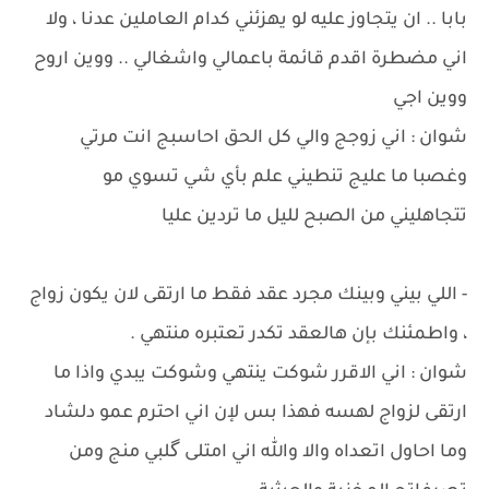
بابا .. ان يتجاوز عليه لو يهزئني كدام العاملين عدنا ، ولا
اني مضطرة اقدم قائمة باعمالي واشغالي .. ووين اروح
ووين اجي
شوان : اني زوجج والي كل الحق احاسبج انت مرتي
وغصبا ما عليج تنطيني علم بأي شي تسوي مو
تتجاهليني من الصبح لليل ما تردين عليا
- اللي بيني وبينك مجرد عقد فقط ما ارتقى لان يكون زواج
، واطمئنك بإن هالعقد تكدر تعتبره منتهي .
شوان : اني الاقرر شوكت ينتهي وشوكت يبدي واذا ما
ارتقى لزواج لهسه فهذا بس لإن اني احترم عمو دلشاد
وما احاول اتعداه والا والله اني امتلى گلبي منج ومن