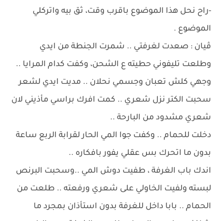
-راح نحل هذا الموضوع باقرب وقت، ثق بيه واتركلي
الموضوع .
ڤيان : صعدت لغرفتي .. شمرت الجنطة من ايدي
وطلعت تليفوني حطيته ع الشحن، وكفت كدام المرايا ..
وجهي كلش تعبان وجسمي نحلان .. مديت ايدي لشعر
سحبت الكتر نزل شعري .. كمت افرك براسي مأذيني لان
شعري مشدود من البارحة ..
دخلت للحمام .. وكفت جوا المي الحار لقرابة الربع ساعة
بدون ما اتحرك بس عقلي يفور بافكاره ..
اندك باب الغرفة ، طفيت دوش المي ..وسحبت البرنص
لبسته ولفيت الخاولي على شعري ورفعته .. طلعت من
الحمام .. بابا داخل للغرفة بدون استأذان بمجرد ما