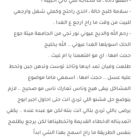
- العفو داده ، ما محتاجة شي ثاني احبيبة ؟
- سلامة كلبج خالة ، اخذي راحتج وكملي شغل وارجعي
للبيت من وقت ما راح ارجع ع الغدا .
- رحم الله والديج عيوني نور تجي من الجامعة ميتة جوع
الحك اسويلها الغدا عيوني .. الله يخليج
حجت امها : اي مو افتهمنا يا ام غيث .
طلعت وفيان تمد ايدها وتاخذ توست وتدهن جبن وتحط
عليه عسل .. حجت امها : اسمعي ماما موضوع
المشاكل يبقى هيج وناس تعارك ناس مو صحيح .. لازم
ينوضع حل فشنو اللي تردي انت حتى احاول اجبر ابوج
يرضى باللي تردي بتالي انت بنته لكن مو عبده عنده .. يكفي
اتعديناله الاخطاء القديمة واتخطيناها لكن يرجع يظلمج
بنفس الطريقة ما راح اسمح بهذا الشي ابداً