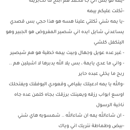
-يمه مو بس اني جا محمد هم ابنج ما تخابرينه
-ثكلت عليكم ييمه
-يا يمه شني ثكلتي علينا هسه هو هذا حجي بس قصدي
يساعدني شايل ايده اني شصير المفروض هو الجبير وهو
اليتكفل كلشي
- غير عده عويل وجهال وبيت ييمه خطية هو هم شيصير
- واني ما عدي يايمة ، بس يلا الله يدبرها لا اشيلين هم ..
ربج ما يخلي عبده حاير
-والله يا يمه ادعيلك بقيامي وقعودي اليوفقك ويفتحلك
اوسع ابواب رزقه ويعينك برزقك بجاه كلمن عده جاه
ناخية الرسول
- ان شاءالله يمه ان شاءالله .. شمسويه هاي شني
-بيض وطماطة نتريك اني وياك