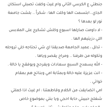
جنطتي ع الكرسي الثاني وام غيث وكفت تصبلي استكان
الجاي ، ابتسمت الها وكلت الها : شكراً .. بلشت جامعة
نور لو بعدها ؟
- لا داومت صارلها اسبوع وكلش تشكرج على الملابس
اللي دزيتيهم الها .
- تدلل ، عميد الجامعة صديقنا اي شي تحتاجه خلي تروحله
وتكوله من طرفنا .. ومراح يقصر وياها .
- الله يسعدج السبع سعادات ويفرحج ويوفقج يا خالة .
- انت عزيزة عليه خالة وبمثابة امي وبناتج هم بمقام
خواتي .
امي اتضايقت من الكلام وقاطعتنا : ام غيث اذا كملتي
شغلج حبيبتي حابة احجي ويا بنتي بموضوع خاص