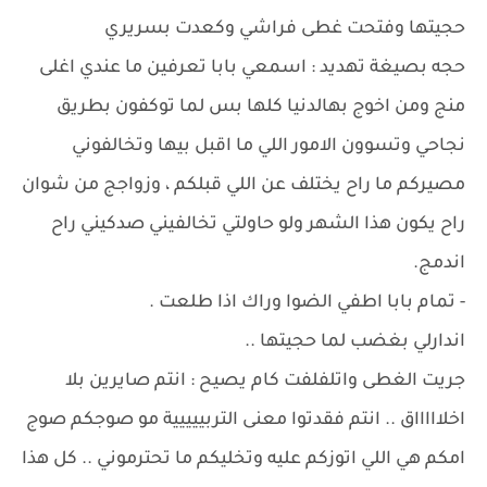
حجيتها وفتحت غطى فراشي وكعدت بسريري
حجه بصيغة تهديد : اسمعي بابا تعرفين ما عندي اغلى
منج ومن اخوج بهالدنيا كلها بس لما توكفون بطريق
نجاحي وتسوون الامور اللي ما اقبل بيها وتخالفوني
مصيركم ما راح يختلف عن اللي قبلكم ، وزواجج من شوان
راح يكون هذا الشهر ولو حاولتي تخالفيني صدكيني راح
اندمج.
- تمام بابا اطفي الضوا وراك اذا طلعت .
اندارلي بغضب لما حجيتها ..
جريت الغطى واتلفلفت كام يصيح : انتم صايرين بلا
اخلاااااق .. انتم فقدتوا معنى التربييييية مو صوجكم صوج
امكم هي اللي اتوزكم عليه وتخليكم ما تحترموني .. كل هذا