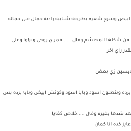
يض وسرح شعره بطريقه شبابيه زادته جمال على جماله
ا من شكلها المحتشم وقال ......قمر ي روحي ونزلوا وعلى
در راي اخر
م لابسين زي بعض
 برده وبنطلون اسود وبابا اسود وكوتش ابيض وبابا برده بس
د شدها بغيره وقال .....خلاص كفايا
عايز كده انا كمان