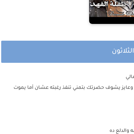
لثلاثون
مالي
وعايز يشوف حضرتك بتمني تنفذ رغبته عشان أما يموت
ه والدلع ده