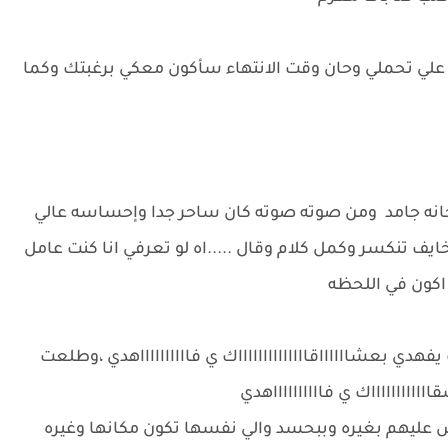
ب علي تحملي وحان وقت الانتهاء سأكون معكي برغبتك وكما
حانه جامد ومن صوته صوته كان ساحر جدا وإحساسه عالي
ايف تنكسر وكمل كلام وقال .....اه لو تعرفي انا كنت عامل
 اكون في اللحظه
يفهدي بعشااااااقااااااااااااااك ي فااااااااااهدي ،وطلعت
ااااااااااك ي فااااااااااهدي
بص عليهم بغيره وببحسد والي نفسها تكون مكانها وغيره