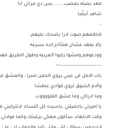
فهد بصله بغصب .......بس دي مراتي انا
شاهد أيضًا
-
قاطعهم صوت لارا بضحك عليهم .
يالا يفهد عشان هنتأخر كده بسرعه
وودعوهم ومشوا ركبوا العربيه وطول الطريق فهد
~~~~~~~~~~~~~~~~~•
بات الامل في عيني يروي الجفن صبرا ، والعشق
وآلام الشوق تروي فؤادي عطشا
وما ادراكي وما عشق القلووووب
يا اميرتي ياجميلتي ،ياسيده كل النساء لاتتركيني
وقت الانتهاء ،سأكون معكي برغبتك وكما مولاتي ت
لاترحمين ،سؤالي انتي وانتي الرد والجواب اني عل