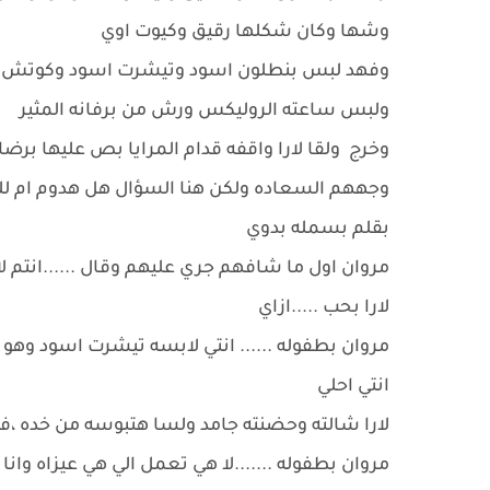
وشها وكان شكلها رقيق وكيوت اوي
وفهد لبس بنطلون اسود وتيشرت اسود وكوتش اب
ولبس ساعته الروليكس ورش من برفانه المثير
وخرج ولقا لارا واقفه قدام المرايا بص عليها برض
وجههم السعاده ولكن هنا السؤال هل هدوم ام للق
بقلم بسمله بدوي
مروان اول ما شافهم جري عليهم وقال ......انت
لارا بحب .....ازاي
مروان بطفوله ...... انتي لابسه تيشرت اسود وهو
انتي احلي
لارا شالته وحضنته جامد ولسا هتبوسه من خده ،فه
مروان بطفوله .......لا هي تعمل الي هي عيزاه وانا 