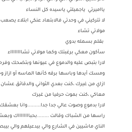
يااميرتي ياجميلتي ياسيده كل النساء
لا تتركيني في وحدتي فالابتعاد عنكي ابتلاء يصع
مولاتي تشاء
بقلم بسمله بدوي
سأكون معكي برغبتك وكما مولاتي تشااااااااء
لارا بتبص عليه والدموع في عيونها وبتضحك وفر
ومسك أيدها وباسها برقه كأنها الماسه أو ازاز وخ
ازاي من غيرك ،كنت بعدي الثواني والدقائق عشان
معاكي ،كنت بموت حرفيا من غيرك
لارا بدموع وصوت عالي جدا جدا.........وانا بعشقك 
راسها من الشباك وقالت ........بحبااااااااك وبعشقاا
الناي ماشيين في الشارع والي بيدعيلهم والي بي