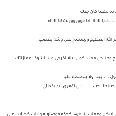
بي ده مهما كان جدك
ارااااااااا انا قوووووولت لااااااااء
غفر الله العظيم وبيمسح على وشه بغضب
وح وهتيجي معايا كمان يالا اخرجي عايز اشوف غمازاتك
ل .....بجد ولا بتضحك عليا
نها بحب ....... الي تؤمري بيه يقطتي
ابيض وعملت شعرها كحكه فوضاويه ونزلت خصلات على