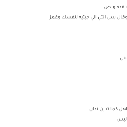
لا قده ونص
 وقال بس انتي الي جبتيه لنفسك وغمز
ن
بني
هل كما تدين تدان
 البس