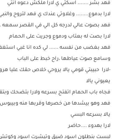
فهد بشر ....... اسكتي ي لارا ملكش دعوه انتي
لارا بدموع........ وغلاوتي عندك ي فهد لتروح والن
فهد بصوت عالي لدرجه كل الي في القصر سمعه .......ل
لارا بصت له بعتاب ودموع وجريت على الحمام
فهد بغضب من نفسه ...... لي كده انا غبي است
وسامع صوت عياطها ،راح خبط على الباب
-لارا حبيبتي قومي يالا يروحي خلاص حقك عليا هر
يعيوني يالا
فجاه باب الحمام اتفتح بسرعه ولارا بتضحك وبتقو
فهد وهو بيشدها من خصرها وقربها منه وبيبوس جبي
يالا بسرعه البسي
لارا بهدوء ....حاضر
لبست بنطلون اسود ضيق وتيشرت اسود وكوتش 