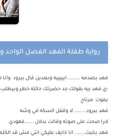
رواية طفلة الفهد الفصل الواحد وا
فهد بصدمه ........ ايييييه وبعدين قال ببرود وانا 
-ي فهد بيه بقولك جد حضرتك حالته خطر وبيطلب 
يموت مرتاح
فهد ببرود........ لا وقفل السكه في وشه
لارا صحت على صوته وقالت بدلال ......فهودي
فهد بخبث....... انا خايف عليكي انتي مش قد الكلم