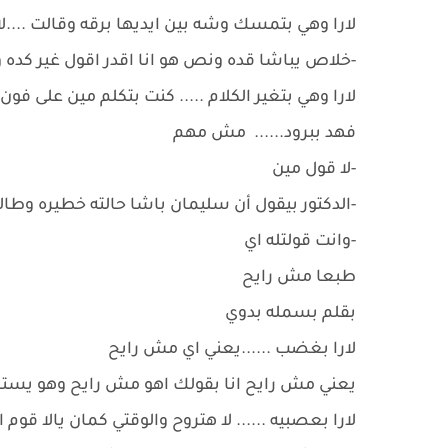
لارا وهي بتمسك وشه بين ايديها برقه وقالت ....
-خلاص يباشا قده ونص هو انا اقدر اقول غير كده
لارا وهي بتغير الكلام ..... كنت بتكلم مين على فو
فهد ببرود...... مش مهم
-لا قول مين
-الدكتور بيقول أن سليمان باشا حالته خطيره وطال
-وانت قولتله اي
طبعا مش رايح
بقلم بسمله بدوي
لارا بغضب ......يعني اي مش رايح
يعني مش رايح انا بقولك اهو مش رايح وهو يستا
لارا بعصبيه ...... لا هتروح والوقتي كمان يالا قوم