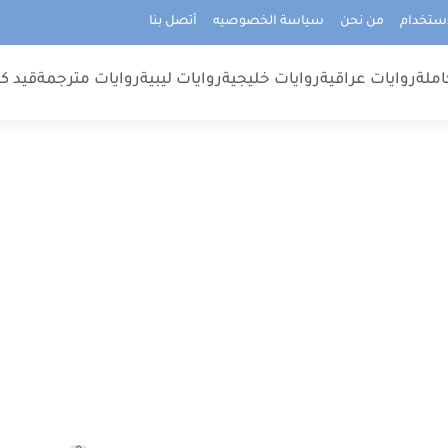
استخدام
من نحن
سياسة الخصوصيه
أتصل بنا
املة
روايات عراقية
روايات خليجية
روايات ليبية
روايات مترجمة
قيد كت