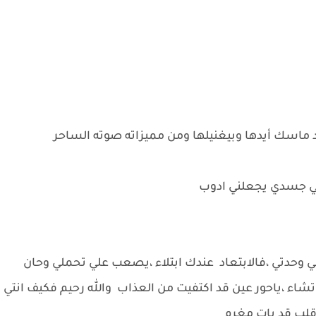
 ماسك أيدها وبيغنيلها ومن مميزاته صوته الساحر
 في جسدي يجعلني ادوب
 في وحدتي ،فالابتعاد عندك ابتلاء ،يصعب علي تحملي وحان
شاء ،ياحور عين قد اكتفيت من العذاب والله رحيم فكيف انتي
ى قلب قد بات مغرم