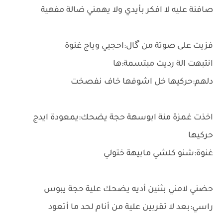
صافنة عليه لا افكر بأيدي ولا يهمني ضالة مفهية
فزيت على صوتة من گال:احجيي وياج غنوة
انتبهت الة رديت مبتسمة:ها
دلهم:حركيها خل اشوفها خاف نفصخت
اخذت غمزة منة ابوسهة حجة يضحك:يمعودة ايدج
حركيها
غنوة:شنو كلشي مابيهة ختولي
حضني لامني بثنين أديه يضحك علية حجة يبوس
راسي:بعد لا تقربين علية من أنام لحد ما أتعود