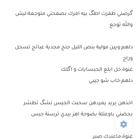
گرصني طفرت اطگ بيه افرك بصفحتي متوجعة:ليش
والله توجع
دلهم:ويين مولية بنص الليل جنج مجدية عباتج تسحل
وراج
غنوة:خل ابلع الحبسايات و اگلك
دلهم:خاب شو جيبي
اخذهن يريد يمردهن سحبت الجيس نشگ تطشر
بحضني باوعتلة بضوجة اهز بيدي ترسنة جبس
غنوة:ماعندك صبر