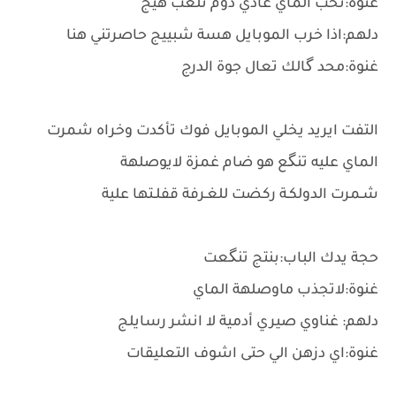
غنوة:تحب الماي عادي دوم نلعب هيج
دلهم:اذا خرب الموبايل هسة شبييج حاصرتني هنا
غنوة:محد گالك تعال جوة الدرج
التفت ايريد يخلي الموبايل فوك تأكدت وخراه شمرت
الماي عليه تنگع هو ضام غمزة لايوصلهة
شـمرت الدولكـة ركضت للغـرفة قفلـتها علية
حجة يدك الباب:بنتج تنگعت
غنوة:لاتجذب ماوصلهة الماي
دلهم: غناوي صيري أدمية لا انشر رسايلج
غنوة:اي دزهن الي حتى اشوف التعليقات