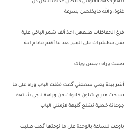
دلهم:حگهة الفلوس ماتضل عدنة ذالتهن ذل
غنوة: والله مايخلصن بسرعة
فرغ الحفاظات طلعهن اخـذ ألف شمر الباقي علية
بقـن مطـشرات على المـيز بعد ما أهتم مادام اجة
صحت وراه : جبس وياك
أشر بيدة يعني سمعني گمت قفلت الباب وراه على ما
سبحـت مدري شلون كـلاوات من وراهـة تبجي شلتهة
جـوعانة خـطية نشلع گلبهة لازمتلي الباب
باوعت للساعة بالوحدة على ما نومتها گمت صليت