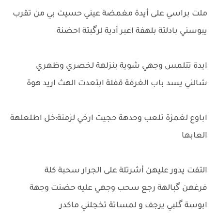
ملت براسي على أيدة مغمضة عيني حسيت بي من تقرب
يبوسني بادلتة بلهفة اعبر أدية لرگبتة احضنة
ايدة تتلمس وجهي شوية ينزلهة لخصري وظهري
شالني يسد باب الغرفة قفلة ابتعدت الهث اريد هوة
اباوع لغمزة تلعب وحدهة حجيت ارخي لزمتة:خل اطلعلهة
العابها
التفت يدور عليهن أشرتلة على الجرار سحبة كلة
فرغهن گبالهة رجع سحب وجهي عليه حضنت وجهة
ابوسة گلبي يرجف و لمساتة تخجلني ماكدر