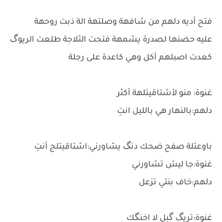
فتح أديه دلهم من شافهة وصلتهة الة ذبت روحهة
عليه حضنها لصدرة يشمهة فتحت الثلاجة طلعت الريوگ
كعدت اصبلهم أكل وهي كاعدة على رجلة
غنوة: منو لأشتاقيتلهة أكثر
دلهم:بالنهار هي بالليل انتِ
باوعتلة صفح ضحك دنگ يشاورني:اشتاقيتلج أنتِ
غنوة:جا ليش تشاورني
دلهم:خاف بنتي تزعل
غنوة:تريگ گبل لا اخنگك