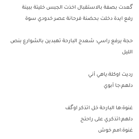
گعدت بصفة بالاستقبال اخذت الجبس خليتة ببينة
رفع ايدة دخلت بحضنة فرحانة عصر خدودي سوة
حجة يرفع راسي: شعدج البارحة تهبدين بالشوارع بنص
الليل
رديت اوكلة:ياهي أني
دلهم:جا أبوي
غنوة:ها البارحة خل اتذكر اوگف
دلهم:اتذكري على راحتح
غنوة:امم خوش