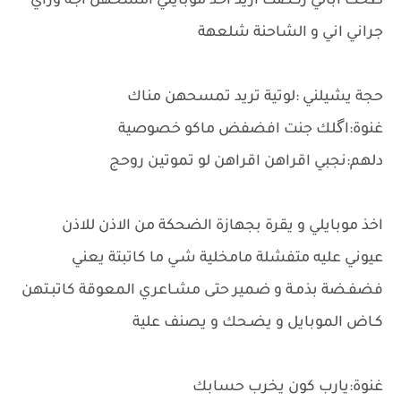
طخت أبالي ركضت اريد اخذ موبايلي امسحهن اجة وراي
جراني اني و الشاحنة شلعهة
حجة يشيلني :لوتية تريد تمسحهن مناك
غنوة:اگلك جنت افضفض ماكو خصوصية
دلهم:نجبي اقراهن اقراهن لو تموتين روحج
اخذ موبايلي و يقرة بجهازة الضحكة من الاذن للاذن
عيوني عليه متفشلة مامخلية شـي ما كاتبتة يعني
فضفـضة بذمـة و ضمير حتى مشـاعري المعوقة كاتبـتهن
كـاض الموبايل و يضـحك و يصنف علية
غنوة:يارب كون يخرب حسابك