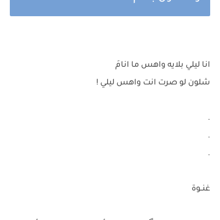
انا ليلي بلايه واهس ما انامَ
شلون لو صرت انت واهس ليلي !
.
.
.
غنــوة