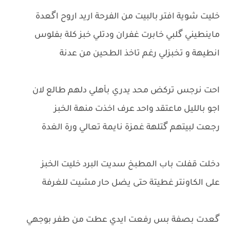
خليت شوية افتر بالبيت من الفرحة اريد اروح اگعدة
ماينطيني گلبي خابرت غفران ودتلي خبز كلة بفلوس
انطيهة و تخبزلي رغم تاخذ الطحين من عدنة
احت نرجس تركض محد يدري بأهلي دلهم طالع لان
اجو بالليل ماعتقد واحد عرف اخذت منهة الخبز
رجعت لبيتهم گتلهة غمزة نايمة تعالي ورة الغدة
دخلت قفلت باب المطبخ سديت البرد خليت الخبز
على الكاونتر غطيتة حتى يضل حار مشيت للغرفة
گعدت بصفة بس رفعت ايدي عطت من طفر بوجهي