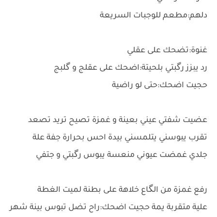
دلهم:مطعم للوجبات السريعة
غنوة:تضحك على عقلي
رد يبزز رگبتي بلحيتة:اضحك على عقلج و گلبج
حجيت اضحك:حتى لو راضية
عضيت شفتي عيني بعينة و غمزة تصيح تريد تصعد
تقرب يبوسني يتلمسني بيدة احس بحرارة جفة علة
جلدي غمضت عيوني منعسة يبوس رگبتي و جتفي
رفع غمزة من الگاع خلاهة على بطنة لميت الغطة
علية متقربة يمة حجيت اضحك:راح تضل تبوس بينة شهر