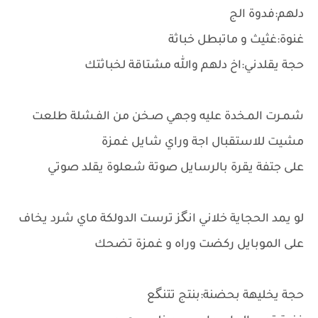
دلهم:فدوة الج
غنوة:غثيث و ماتبطل خباثة
حجة يقلدني:اخ دلهم والله مشتاقة لخباثتك
شمـرت المـخدة عليه وجهي صـخن من الفـشلة طلعت
مشيت للاستقبال اجة وراي شايل غمزة
على جتفة يقرة بالرسايل صوتة شعلوة يقلد صوتي
لو يمد الحجاية خلاني انگز ترست الدولكة ماي شرد يخاف
على الموبايل ركضت وراه و غمزة تضحك
حجة يخليهة بحضنة:بنتج تتنگع