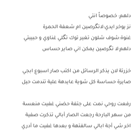
دلهم: خصوصاً انتي
نز يوخر ايدي:لاتگرصين ام شعفة الحمرة
غنوة:شوف شلون تغير توك تگلي غناوي و حبيبتي
دلهم:لا تگرصين يمكن اني صاير حساس
خزرتة لان يذكر الرسائل من اكتب صار اسبوع ابجي
صايرة حساسة كل شوية عايدهة علية تندمت حيل
رفعت روحي نمت على جتفة حضني غفيت منعسة
من سهر البارحة رجعت الصار أبالي تذكرت صفية
اخر شي أجة ابالي سالفتهة و بعدها غفيت ما أدري