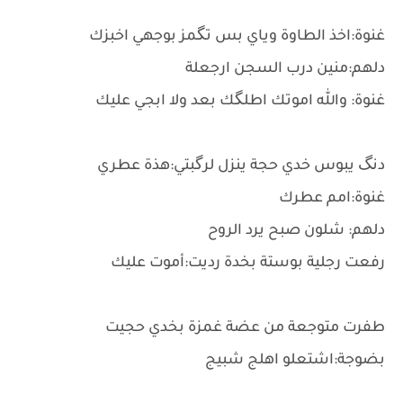
غنوة:اخذ الطاوة وياي بس تگمز بوجهي اخبزك
دلهم:منين درب السجن ارجعلة
غنوة: والله اموتك اطلگك بعد ولا ابجي عليك
دنگ يبوس خدي حجة ينزل لرگبتي:هذة عطري
غنوة:امم عطرك
دلهم: شلون صبح يرد الروح
رفعت رجلية بوستة بخدة رديت:أموت عليك
طفرت متوجعة من عضة غمزة بخدي حجيت
بضوجة:اشتعلو اهلج شبيج