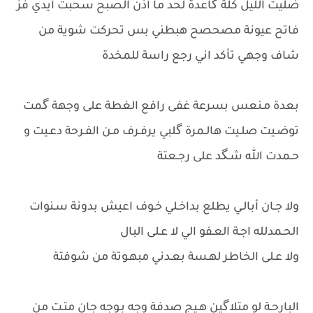
ضليت الليل كلة گاعدة لحد ما أذن الصبح سحبت أيدي فز
فاتح عيونة مصحصح هبطني بس تحركت شوية من
شاف وجهي تأكد اني رجع راسة للمخدة
بعدة مـنعس بسرعة غفى رافع الغطة على وجهة گمت
توضـيت صلـيت هالـمرة گلبي يرفـرف مـن الفـرحة دعـيت و
حـمدت الله شـگد على رجـعتة
ولا جـان أبالـي يطلع بداخـلي خـوف اعيش بدونة سـنوات
الحـمدلله اجـة العـفو الي لا عـلى البال
ولا عـلى الخاطر لهـسة بعـدني مبهـوتة من شوفتة
البارحـة لو متلاگين هـيج صدفة وجه بـوجه جان متـت من