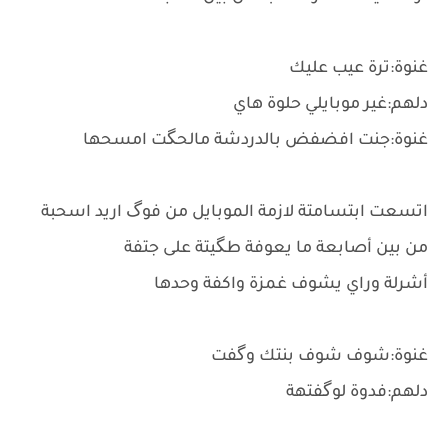
غنوة:ترة عيب عليك
دلهم:غير موبايلي حلوة هاي
غنوة:جنت افضفض بالدردشة مالحگت امسحها
اتسعت ابتسامتة لازمة الموبايل من فوگ اريد اسحبة
من بين أصابعة ما يعوفة طگيتة على جتفة
أشرلة وراي يشوف غمزة واكفة وحدها
غنوة:شوف شوف بنتك وگفت
دلهم:فدوة لوگفتهة