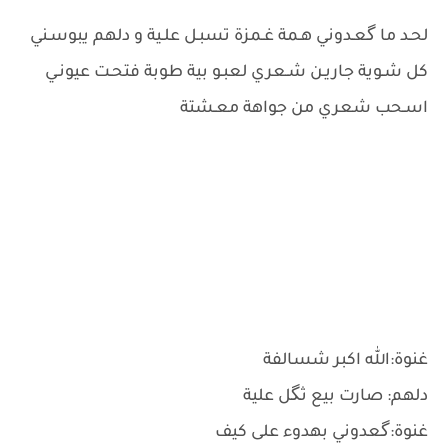
لحـد ما گعـدوني هـمة غـمزة تسبـل علـية و دلهم يبوسـني
كل شـوية جاريـن شـعري لعبـو بية طوبة فتحـت عيونـي
اسـحب شعري من جواهة معـشتة
غنوة:الله اكبر شسالفة
دلهم: صارت بيع ثگل علية
غنوة:گعدوني بهدوء على كيف