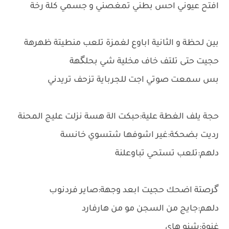
افتح عيوني احس بطني تمغصني و جسمي كلة رخة
بين لحظة و الثانية اباوع لغمزة تلعب منطيتة ظهرهة
حجيت حتى تلتف خاف مخلية شي بحلگهة
بس سمعت صوتي اجت للجرباية تزحف تريدني
حجة يلف الغطة علية:حبكت الة هسة نزلت عليج المحنة
رديت بضحكة:غير اشوفها شتسوي خانسة
دلهم:تلعب تستحي تباوعلنة
گرصتة اضحك حجيت ابعد وجهة:صاير فردنوب
دلهم:جايج من السجن مو من هارفارد
غنوة:شنو هاي