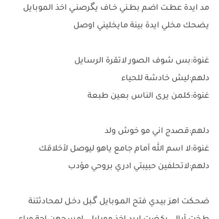
مد ايدة عطـت اضم بطـني خـاف يگرصنـي اخذ الموبايل
يضحك مخلي ايدة بينة مايخليني اوصل
غنوة:بس شوف الصور لاتقرة الرسايل
دلهم:ليش خادشة للحياء
غنوة:كلمن يرى الناس بعين طبعة
دلهم:قصدج اني مو خوش ولد
غنوة:لا اسم الله أمام جامع ياهو ليوصل لأخلاقك
دلهم:لاتحلفين حبيبتي ادري بروحي مؤدب
ضحـكت اهز بيـدي فتح المـوبايل گـبل دخـل لمحادثتنة