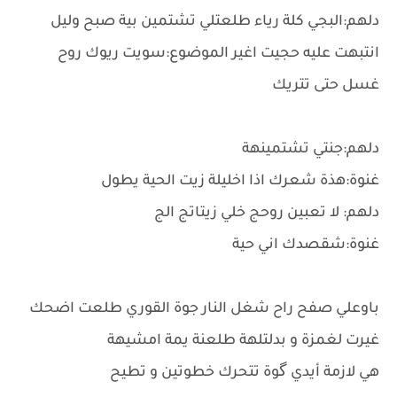
دلهم:البجي كلة رياء طلعتلي تشتمين بية صبح وليل
انتبهت عليه حجيت اغير الموضوع:سويت ريوك روح
غسل حتى تتريك
دلهم:جنتي تشتمينهة
غنوة:هذة شعرك اذا اخليلة زيت الحية يطول
دلهم: لا تعبين روحج خلي زيتاتج الج
غنوة:شقصدك اني حية
باوعلي صفح راح شغل النار جوة القوري طلعت اضحك
غيرت لغمزة و بدلتلهة طلعنة يمة امشيهة
هي لازمة أيدي گوة تتحرك خطوتين و تطيح