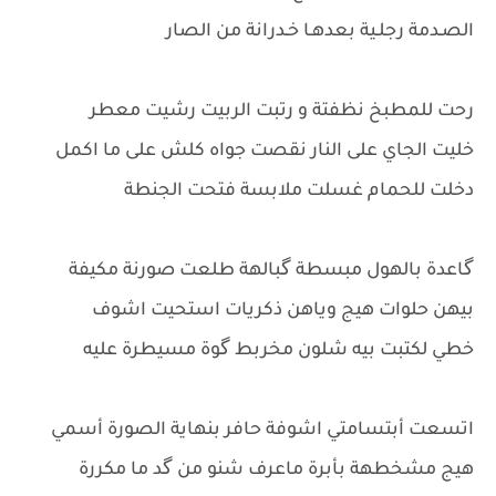
الصـدمة رجلـية بعدهـا خـدرانة من الصار
رحت للمطبخ نظفتة و رتبت الربيت رشيت معطر
خليت الجاي على النار نقصت جواه كلش على ما اكمل
دخلت للحمام غسلت ملابسة فتحت الجنطة
گاعدة بالهول مبسطة گبالهة طلعت صورنة مكيفة
بيهن حلوات هيج وياهن ذكريات استحيت اشوف
خطي لكتبت بيه شلون مخربط گوة مسيطرة عليه
اتسعت أبتسامتي اشوفة حافر بنهاية الصورة أسمي
هيج مشخطهة بأبرة ماعرف شنو من گد ما مكررة