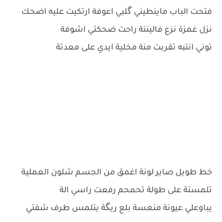
فتحت الباب ماينطيني گلبي اعوفة ارتكيت عليه اضحك
نزل غمزة نزع فالينتة راحت ضحكتي اشوفة
توني انتبه تقربت منة مخلية ايدي على معدتة
خط طويل صاير لونة اغمق من الجسم شلون العملية
تلمستة على طولة تحمحم رفعت راسي الة
يباوعلي عيونة منعسة بلع ريگة يتلمس طرف شفتي