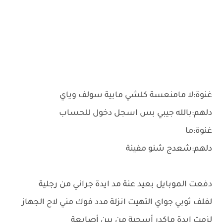
غنوة:لا مامنعسة كلشي مابية سولف وياي
دلهم:بالله جيبي بس اسجل دخول للحساب
غنوة:ما
دلهم:شعدج شنو مفينة
دفعت الموبايل بعيد عنة مد ايدة جراني من رجلية
لفلف ثوبي جواي التهيت انزلة مدد فوك مني لاح الجهاز
لزمت ايدة ماكدر أسحبة من بين أصابعة