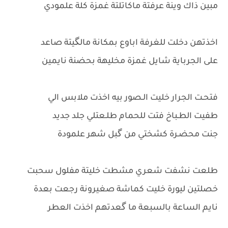
مبين ذاك وينة عرفتة ماكاتلتة غمزة كلة علمودي
اخذتهن دخلت للغرفة اباوع بمكانة مالگيتة صاعد
على الجرباية شايل غمزة مخليهة بحضنة نايمين
فتحـت الجرار خليت الـصور بيه اخذت ملابس الي
طفيت الطـباخ فتت للحمام طلـعتلي جلد جديد
جنت محضـرة كشختي من گبل شهر علمودة
طلعت نشفت شعري مشطت خليتة مفلول سحبت
خصلتين ليورة خليت كماشة صغيرونة رجعت بعدة
نايم الساعة بالسبعة ما گعدتهم اخذت العطر