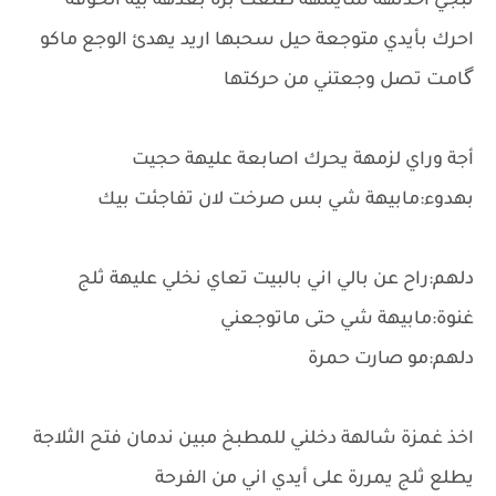
تبجي اخذتهة شايلتهة طلعت برة بعدهة بية الخوفة
احرك بأيدي متوجعة حيل سحبها اريد يهدئ الوجع ماكو
گامـت تصل وجعتني من حركتها
أجة وراي لزمهة يحرك اصابعة عليهة حجيت
بهدوء:مابيهة شي بس صرخت لان تفاجئت بيك
دلهم:راح عن بالي اني بالبيت تعاي نخلي عليهة ثلج
غنوة:مابيهة شي حتى ماتوجعني
دلهم:مو صارت حمرة
اخذ غمزة شالهة دخلني للمطبخ مبين ندمان فتح الثلاجة
يطلع ثلج يمررة على أيدي اني من الفرحة