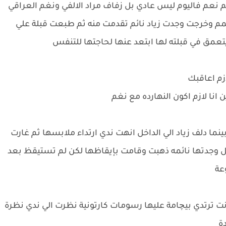
نعم فاليوم ليس عادي بل زفاف مراد الالفي ونغم العراقي
مم وخرجت وجدت زياد نائم تقدمت منه ثم طبعت قبلة علي
عمق في قبلته لها ابتعد عنها لحاجتها للتنفس
لازم اعاقبك
ن انا لازم اكون النهارده مع نغم
 دلف زياد الي الداخل انهت ندي ارتداء ملابسها ثم غارت
خل وجدتها نائمه ذهبت وقامت بإيقاظها لكن لم تستيقظ بعد
عة
ترتدي بيچامة عليها رسومات كارتونية نظرت الي ندي نظرة
دة