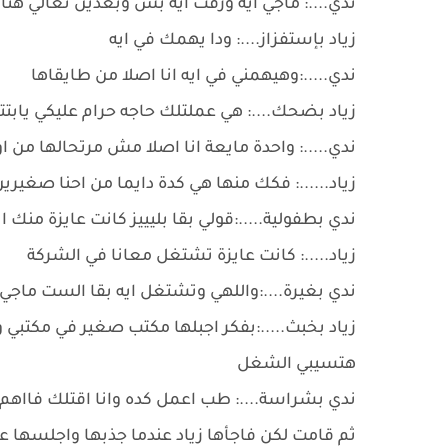
ندي....: ماجي ايه وزفت ايه بس وبعدين تعالي هنا
زياد بإستفزاز....: ودا يهمك في ايه
ندي.....:وهيهمني في ايه انا اصلا من طايقاها
زياد بضحك....: هي عملتلك حاجه حرام عليكي يابتت
ندي.....: واحدة مايعة انا اصلا مش مرتحالها من 
زياد......: فكك منها هي كدة دايما من احنا صغ
ندي بطفولية.....:قولي بقا بليييز كانت عايزة منك اي
زياد.....: كانت عايزة تشتغل معانا في الشركة
ندي بغيرة....:واللهي وتشتغل ايه بقا الست ماجي
زياد بخبث.....:بفكر اجبلها مكتب صغير في مكتبي و
هتسيبي الشغل
ندي بشراسة....: طب اعمل كده وانا اقتلك فااهم 
ثم قامت لكن فاجأها زياد عندما جذبها واجلسها ع