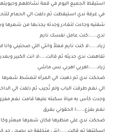
استيقظ الجميع اليوم في قمة نشاطهم وحيويتهم 
في غرفة ندي استيقظت ثم دلفت الي الحمام لتتح
شفتيه وجاءت لتغادر وجدته يجذبها من شعرها ويت
ندي.....:كنت عامل نفسك نايم
زياد.....:لا كنت نايم فعلاً وانتي اللي صحتيني وانا 
تفاهمت ندي حديثه ثم قالت....:لا انت الكبير وبعدي
زياد.....:اهربي اهربي بس ماشي
ضحكت ندي ثم ذهبت الي المرآه لتمشط شعرها بينما
الي نغم طرقت الباب ولم تُجيب ثم دلفت الي الدا
وجدت كأس به مياة سكبته عليها قامت نغم مفزو
نغم بفزع.....:ا الحقوني بغرق
ضحكت ندي علي منظرها فكان شعرها مبعثر وكانت 
اسكتتها ثم قالت.....:انتي متخلفة حد يصحي حد ك