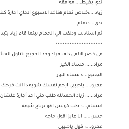
ندي بغيظ....:موافقه
زياد....:خلاص تمام هناخد الاسبوع الجاي اجازة كل
ندي....:تمام
ثم استاذنت ودلفت الي الحمام بينما قام زياد بتبد
•••••••••••••••••••••••••••
في قصر الالفي دلف مراد وجد الجميع يتناول العش
مراد.....: مساء الخير
الجميع....: مساء النور
عمرو....:ياحبيبي ارحم نفسك شويه دا انت فرحك 
مراد.....: زياد الحمدلله طلب مني اخد أجازة علشان
ابتسام....: طب كويس اهو ترتاح شويه
حسن....: انا عايز اقول حاجه
عمرو....: قول ياحبيبي