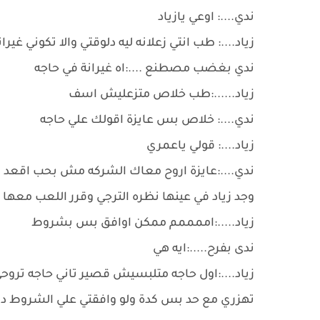
ندي....: اوعي يازياد
زياد....: طب انتي زعلانه ليه دلوقتي والا تكوني غيران
ندي بغضب مصطنع ....:اه غيرانة في حاجه
زياد......:طب خلاص متزعليش اسف
ندي....: خلاص بس عايزة اقولك علي حاجه
زياد....: قولي ياعمري
ندي....:عايزة اروح معاك الشركه مش بحب اقعد ف
وجد زياد في عينها نظره الترجي وقرر اللعب معها
زياد.....:اممممم ممكن اوافق بس بشروط
ندى بفرح.....:ايه هي
زياد....:اول حاجه متلبسيش قصير تاني حاجه تروحي
تهزري مع حد بس كدة ولو وافقتي علي الشروط دي 