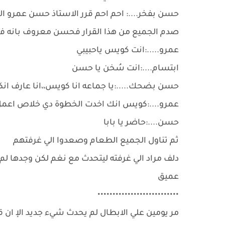
حسن بفخر....: احم احم قرر الاستاذ حسن عمرو ا
صدم الجميع من هذا القرار فحسن معروف بانه فاش
عمرو.....:انت كويس ياحبيبي
ابتسام....:انت سُخن يا حسن
حسن بضحك.....:يا جماعه انا كويس،،انا عارف ا
عمرو....:كويس انك اخدت الخطوة دي خلاص اعمل
حسن....:حاضر يا بابا
ثم تناول الجميع الطعام وصعدوا الي غرفتهم
دلف مراد الي غرفته ليتحدث مع نغم لكن وجدها ل
عميق
•••••••••••••••••••••••••••
مر يومين علي الابطال لم يحدث شيء جديد الإ ان قا