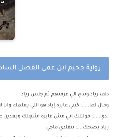
رواية جحيم ابن عمى الفصل الساد
دلف زياد وندي الي غرفتهم ثم جلس زياد
وقال لها.....: كنتي عايزة إياد هو اللي يعلمك وانا لا
ندي.....: قولتلك اني مش عايزة اشغِلك وبعدين عا
زياد بضحك....: بتقلدي ماجي