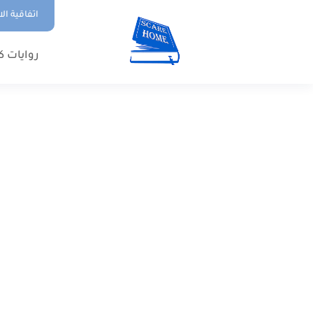
اتفاقية ال
روايات ك