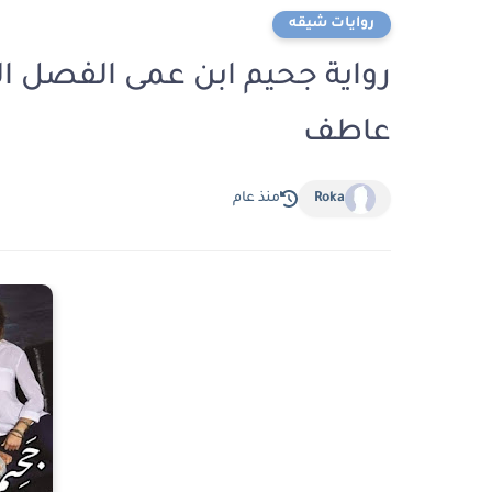
روايات شيقه
عاطف
Roka
منذ عام