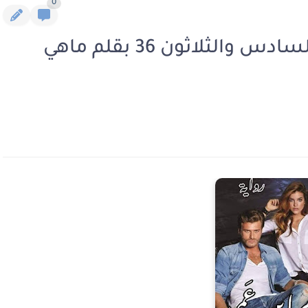
0
رواية جحيم ابن عمى الفصل السادس والثلاثون 36 بقلم ماهي