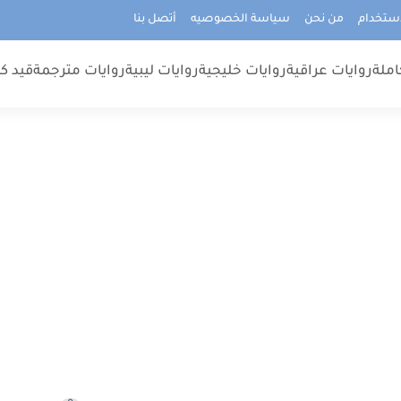
استخدام
من نحن
سياسة الخصوصيه
أتصل بنا
املة
روايات عراقية
روايات خليجية
روايات ليبية
روايات مترجمة
قيد كت