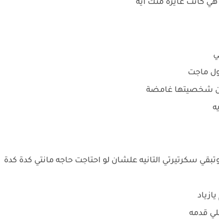
 هي كانت عايزة منك ايه
ي
اول ماجت
يرين شخصيتها غامضة
ه
تبقي سكرتيرتي التانيه علشان لو احتاجت حاجه مانتي كدة كدة
يازياد
لي قدمه