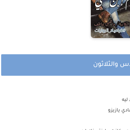
س والثلاثون
 ليه
دي يازيزو