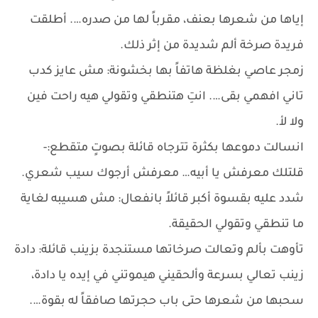
إياها من شعرها بعنف، مقرباً لها من صدره…. أطلقت
فريدة صرخة ألم شديدة من إثر ذلك.
زمجر عاصي بغلظة هاتفاً بها بخشونة: مش عايز كدب
تاني افهمي بقى…. انتِ هتنطقي وتقولي هيه راحت فين
ولا لأ.
انسالت دموعها بكثرة تترجاه قائلة بصوتٍ متقطع:-
قلتلك معرفش يا أبيه… معرفش أرجوك سيب شعري.
شدد عليه بقسوة أكبر قائلاً بانفعال: مش هسيبه لغاية
ما تنطقي وتقولي الحقيقة.
تأوهت بألم وتعالت صرخاتها مستنجدة بزينب قائلة: دادة
زينب تعالي بسرعة وألحقيني هيموتني في إيده يا دادة،
سحبها من شعرها حتى باب حجرتها صافقاً له بقوة….