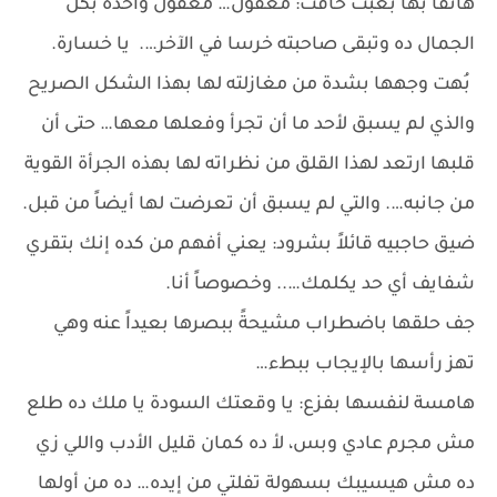
هاتفاً بها بعبث خافت: معقول… معقول واحده بكل
الجمال ده وتبقى صاحبته خرسا في الآخر…. يا خسارة.
بُهت وجهها بشدة من مغازلته لها بهذا الشكل الصريح
والذي لم يسبق لأحد ما أن تجرأ وفعلها معها… حتى أن
قلبها ارتعد لهذا القلق من نظراته لها بهذه الجرأة القوية
من جانبه…. والتي لم يسبق أن تعرضت لها أيضاً من قبل.
ضيق حاجبيه قائلاً بشرود: يعني أفهم من كده إنك بتقري
شفايف أي حد يكلمك….. وخصوصاً أنا.
جف حلقها باضطراب مشيحةً ببصرها بعيداً عنه وهي
تهز رأسها بالإيجاب ببطء…
هامسة لنفسها بفزع: يا وقعتك السودة يا ملك ده طلع
مش مجرم عادي وبس، لأ ده كمان قليل الأدب واللي زي
ده مش هيسيبك بسهولة تفلتي من إيده… ده من أولها