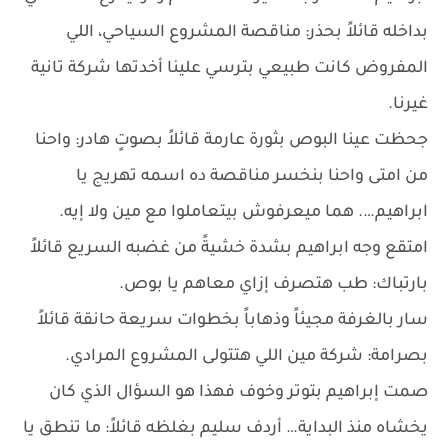
بداخله قائلاً بحذر: مناقصة المشروع السياحي، اللي
المفروض كانت طبيعي بترسي علينا أخدتها شركة تانية
غيرنا.
جحظت عينا البوص بثورة عارمة قائلاً بصوتٍ هادر: واحنا
من امتى واحنا بنخسر مناقصة ده اسمه تهريج يا
ابراهيم…. هما ميعرفوش بيتعاملوا مع مين ولا إيه.
امتقع وجه ابراهيم بشدة خشيةً من غضبه السريع قائلاً
بارتباك: طب هتصرف إزاي معاهم يا بوص.
سار بالغرفة مجيئاً وذهاباً بخطوات سريعة حانقة قائلاً
بصرامة: شركة مين اللي هتتولى المشروع المرادي.
صمت إبراهيم بتوتر وخوف فهذا هو السؤال الذي كان
يخشاه منذ البداية… أردف سليم بغلظه قائلاً: ما تنطق يا