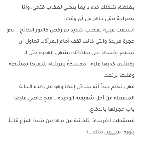
بغلظة: شكلك كده دايماً بتحني لعقاب فتحي، وأنا
بصراحة ببقى جاهز في أي وقت.
اتسعت عينيه بغضب شديد ثم ركض كالثور الهائج… نحو
حجرة فريدة والتي كانت تقف أمام المرآة… تحاول أن
تشجع نفسها على ملاقاته بمنتهى الهدوء حتى لا
يكتشف كذبها عليه… ممسكةً بفرشاة شعرها تمشطه
وقلبها يرتعد.
فهي تعلم جيداً أنه سيأتي إليها وهو على هذه الحالة
المنفعلة من أجل شقيقته الوحيدة… فتح عاصي عليها
باب حجرتها باندفاع.
فسقطت الفرشاة بتلقائية من يدها من شدة الفزع قائلاً
بثورة: فييييين ملك…؟