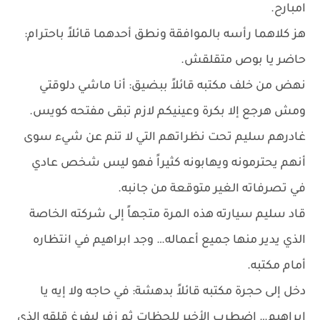
امبارح.
هز كلاهما رأسه بالموافقة ونطق أحدهما قائلاً باحترام:
حاضر يا بوص متقلقش.
نهض من خلف مكتبه قائلاً ببضيق: أنا ماشي دلوقتي
ومش هرجع إلا بكرة وعينيكم لازم تبقى مفتحه كويس.
غادرهم سليم تحت نظراتهم التي لا تنم عن شيء سوى
أنهم يحترمونه ويهابونه كثيراً فهو ليس شخص عادي
في تصرفاته الغير متوقعة من جانبه.
قاد سليم سيارته هذه المرة متجهاً إلى شركته الخاصة
الذي يدير منها جميع أعماله… وجد ابراهيم في انتظاره
أمام مكتبه.
دخل إلى حجرة مكتبه قائلاً بدهشة: في حاجه ولا إيه يا
ابراهيم… اضطرب الأخير للحظات ثم زفر ليفرغ قلقه الذي