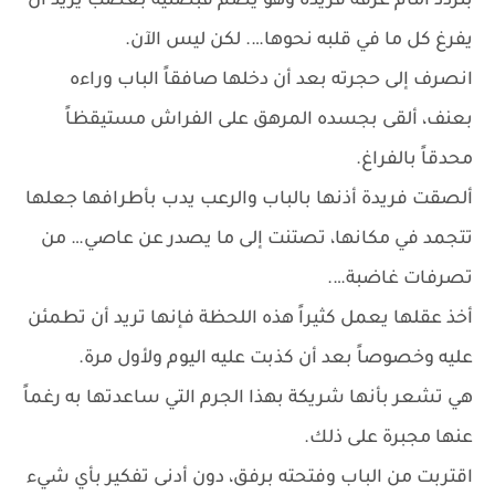
بتردد أمام غرفة فريدة وهو يضم قبضتيه بغضب يريد أن
يفرغ كل ما في قلبه نحوها…. لكن ليس الآن.
انصرف إلى حجرته بعد أن دخلها صافقاً الباب وراءه
بعنف، ألقى بجسده المرهق على الفراش مستيقظاً
محدقاً بالفراغ.
ألصقت فريدة أذنها بالباب والرعب يدب بأطرافها جعلها
تتجمد في مكانها، تصتنت إلى ما يصدر عن عاصي… من
تصرفات غاضبة….
أخذ عقلها يعمل كثيراً هذه اللحظة فإنها تريد أن تطمئن
عليه وخصوصاً بعد أن كذبت عليه اليوم ولأول مرة.
هي تشعر بأنها شريكة بهذا الجرم التي ساعدتها به رغماً
عنها مجبرة على ذلك.
اقتربت من الباب وفتحته برفق، دون أدنى تفكير بأي شيء