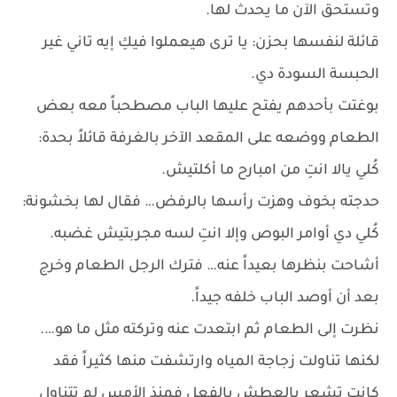
وتستحق الآن ما يحدث لها.
قائلة لنفسها بحزن: يا ترى هيعملوا فيكِ إيه تاني غير
الحبسة السودة دي.
بوغتت بأحدهم يفتح عليها الباب مصطحباً معه بعض
الطعام ووضعه على المقعد الآخر بالغرفة قائلاً بحدة:
كُلي يالا انتِ من امبارح ما أكلتيش.
حدجته بخوف وهزت رأسها بالرفض… فقال لها بخشونة:
كُلي دي أوامر البوص وإلا انتِ لسه مجربتيش غضبه.
أشاحت بنظرها بعيداً عنه… فترك الرجل الطعام وخرج
بعد أن أوصد الباب خلفه جيداً.
نظرت إلى الطعام ثم ابتعدت عنه وتركته مثل ما هو….
لكنها تناولت زجاجة المياه وارتشفت منها كثيراً فقد
كانت تشعر بالعطش بالفعل فمنذ الأمس لم تتناول