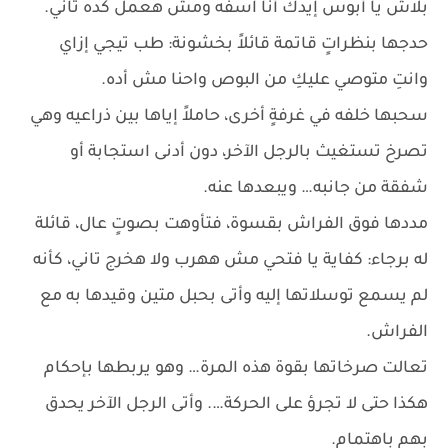
بلاش يا أبوس إيدك أنا آسفه ومش هعمل كده تاني.
حدجها بنظراتٍ قاتمة قائلاً بخشونة: طب تيجي إزاي
وانتِ متوصي عليكِ من البوص واحنا مش أده.
سحبها خلفه في غرفةٍ أخرى، حاملاً إياها بين ذراعيه وهي
تصرخ تستغيث بالرجل الآخر، دون أدنى استجابة أو
شفقة من جانبه… ويبعدها عنه.
مددها فوق الفراش بقسوة، فتأوهت بصوتٍ عال، قائلة
له برجاء: كفاية يا فتحي مش ههرب ولا هخرج تاني، كأنه
لم يسمع توسلاتها إليه وأتى بحبل متين وقيدها به مع
الفراش.
تعالت صرخاتها بقوة هذه المرة… وهو يربطها بإحكام
هكذا حتى لا تجرؤ على الحركة…. وأتى الرجل الآخر يحدق
بهم باهتمام.