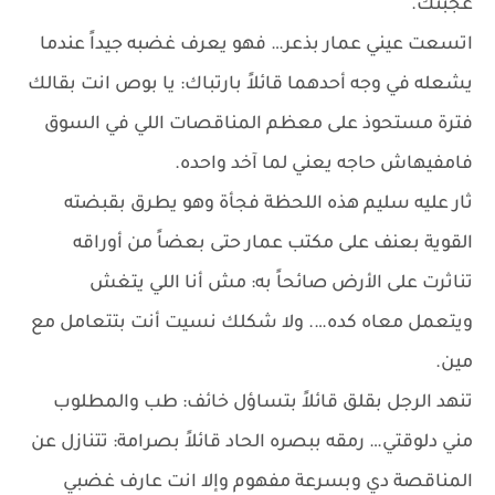
عجبتك.
اتسعت عيني عمار بذعر… فهو يعرف غضبه جيداً عندما
يشعله في وجه أحدهما قائلاً بارتباك: يا بوص انت بقالك
فترة مستحوذ على معظم المناقصات اللي في السوق
فامفيهاش حاجه يعني لما آخد واحده.
ثار عليه سليم هذه اللحظة فجأة وهو يطرق بقبضته
القوية بعنف على مكتب عمار حتى بعضاً من أوراقه
تناثرت على الأرض صائحاً به: مش أنا اللي يتغش
ويتعمل معاه كده…. ولا شكلك نسيت أنت بتتعامل مع
مين.
تنهد الرجل بقلق قائلاً بتساؤل خائف: طب والمطلوب
مني دلوقتي… رمقه ببصره الحاد قائلاً بصرامة: تتنازل عن
المناقصة دي وبسرعة مفهوم وإلا انت عارف غضبي