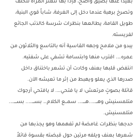
بعيداً عنها بضيق واضح، فإذا بها تتعثر المرأة للخلف
وتصرخ برهبة عندما دخل إلى الغرفة، شاباً قوي البنية،
طويل القامة، يطالعها بنظرات شرسة كالذئب الجائع
لفريسته.
يبدو من ملامح وجهه القاسية أنه بالتاسع والثلاثون من
عمره…. اقترب منها وابتسامة تشفي على شفتيه.
انتفض قلبها بعنف وكادت أن تشعر باختناق داخل
صدرها الذي يعلو ويهبط من إثر ما تعيشه الآن.
قائلة بصوتٍ مرتعش: لا يا فتحي…. لا يافتحي أرجوك
متلمسنيش وهـــ…..هــــ…. سمـــع الكلام… بســـ….. بســــ….
متلمسنيش.
حدجها بنظرات غامضة لم تفهمها وهو يجذبها من
شعرها بعنف ويلفه مرتين حول قبضته بقسوة قائلاً