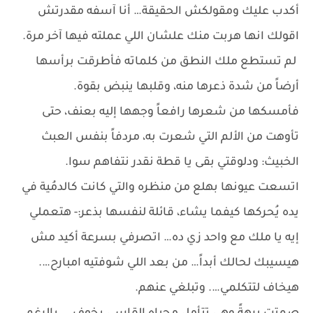
أكدب عليك ومقولكش الحقيقة… أنا آسفه مقدرتش
اقولك انها هربت منك علشان اللي عملته فيها آخر مرة.
لم تستطع ملك النطق من كلماته فأطرقت برأسها
أرضاً من شدة ذعرها منه، وقلبها ينبض بقوة.
فأمسكها من شعرها رافعاً وجهها إليه بعنف، حتى
تأوهت من الألم التي شعرت به، مردفاً بنفس العبث
الخبيث: ودلوقتي بقى يا قطة نقدر نتفاهم سوا.
اتسعت عيونها بهلع من منظره والتي كانت كالدمُية في
يده يُحركها كيفما يشاء، قائلة لنفسها بذعر:- هتعملي
إيه يا ملك مع واحد زي ده… اتصرفي بسرعة أكيد مش
هيسيبك لحالك أبداً… من بعد اللي شوفتيه امبارح….
هيخاف لتتكلمي…. وتبلغي عنهم.