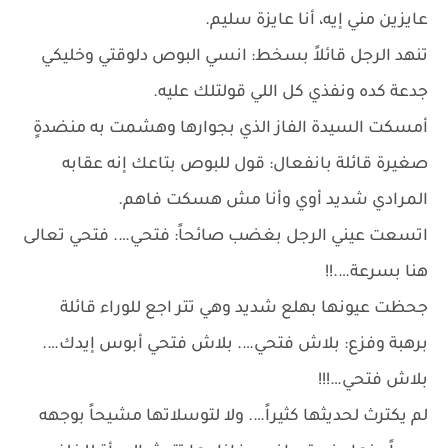
عايزين مني إيه، أنا عايزة سليم.
تنهد الرجل قائلاً بسخط: انسي البوص دلوقتي وخليكي
جدعة كده ونفذي كل اللي قولتلك عليه.
أمسكت السيدة الفاز الذي بجوارها وهشمت به منضدةٍ
صغيرة قائلة بانفعال: قول للبوص بتاعك إنه عقابه
المرادي شديد أوي وأنا مش هسكت فاهم.
اتسعت عيني الرجل بغضب صائحاً: فتحي…. فتحي تعالى
هنا بسرعة….!!
جحظت عيونها بهلع شديد وهي تتر اجع للوراء قائلة
برهبة وفزع: بلاش فتحي…. بلاش فتحي أبوس إيدك….
بلاش فتحي…!!!
لم يكترث لحديثها كثيراً…. ولا لتوسلاتها مشيحاً بوجهه