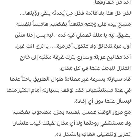
أحد من معارفها.
لكن كل هذا بلا فائدة فكل من يُحدثه ينفي رؤيتها….
مسح بيده على وجهه متنهداً بغضب، هامساً لنفسه
بضيق: ليه يا ملك تعملي فيه كده… ليه بس إحنا مش
أول مرة نتخانق ولا هتكون آخر مرة….. يا ترى انتِ فين.
أخذ مفاتيح عربته وسارع بترك غرفة مكتبه إلى خارج
المنزل للبحث عنها في كل مكان.
قاد سيارته بسرعة غير معتادة طوال الطريق باحثاً عنها
في عدة مستشفيات فقد توقف بسيارته أمام الكثير منها
ليسأل عنها دون أي إفادة.
مع مرور الوقت همس لنفسه بحزن مصحوب بغضب:
ولا مستشفي روحتها ولا أي مكان لقيتك فيه… علشان
تهربي وتتعبيني معاكِ بالشكل ده.