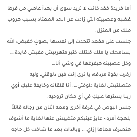
أما فريدة فقد كانت لا تريد سوى أن يهدأ عاصي من فرط
غضبه وعصبيته التي زادت عن الحد المعتاد بسبب هروب
ملك من المنزل.
جلست على مقعد تتحدث إلى نفسها بصوتٍ خفيض: الله
يسامحك يا ملك قلتلك كتير متهربيش مفيش فايدة….
وكل عصبيته هيفرغها في وشي أنا…
زفرت بقوة مردفه: يا ترى إنتِ فين دلوقتي، وليه
متصلتيش لغاية دلوقتي…. أنا قلقانه وخايفة عليكِ أوي
ربنا يسترها عليكِ في أي مكان تروحيه.
جلس البوص في غرفة أخرى ومعه اثنان من رجاله قائلاً
بلهجة آمره:- عايز عينيكم متغيبش عنها لغاية ما أشوف
هتصرف معاها إزاي…. وبالذات بعد ما شافت كل حاجه