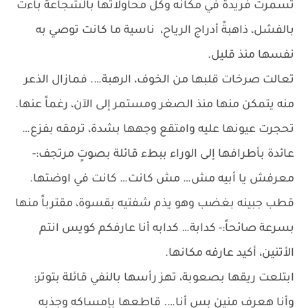
تسمرت فريدة في مكانه وكل محاولاتها بالشجاعة باءت
بالفشل، ذاهبةً أدراج الرياح، ناسية ما كانت توصي به
نفسها منذ قليل.
تعالت صرخات قلبها من الخوف، الرهبة…. فمازال الذعر
منه يتمكن منها منذ الصغر ومستمر إلى الآن، رغماً عنها.
تحجرت عيونها عليه وامتقع وجهها بشدة، ترمقه بفزع…
عائدة بأطرافها إلى الوراء ببطء قائلة بصوتٍ مرتجف:-
معرفش يا أبيه مش… مش كانت… كانت في اوضتها.
قطب جبينه بغضب وهو يذم شفتيه بقسوة، مقترباً منها
بسرعة صائحاً:- كدابة… كدابه أنا عارفكم كويس انتم
الأتنين، أكيد عارفه مكانها.
ابتلعت ريقها بصعوبة، تهز رأسها بالنفي قائلة بتوتر:
وأنا هعرف منين بس أنا…. قاطعها بإمساكه وجذبه