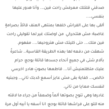
صدقني قلتلك معرفش راحت فين…. وأنا هدور عليها
بنفسي…..
ألقى بها على الفراش خلفها بمنتهى العنف قائلاً بصرامةٍ
غاضبة: مش هتتحركي من اوضتك غير لما تقوليلي راحت
فين ملك…. حتى كليتك مش هتروحيها….. مفهوم.
شهقت من دفعه لها بهذه الطريقة القاسية… شاعرةً
بآلام شتى في جميع أنحاء جسدها قائلة بوجع: حرام
عليك متظلمنيش أنا…. قاطعها بصوتٍ هادر: اخرسي
خالص،… كفاية بقى مش عايز أسمع كدبك تاني… وجبتيه
لنفسك معايا من تاني.
غادرها وهي تنوح بصوتها ألماً وضعفاً من جراء ما لاقته
منه للتو على فراشها قائلة بوجع: انا آسفه يا أبيه أول مرة