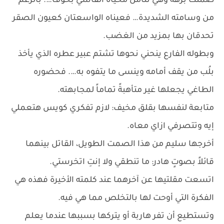
صمتت برهةً وهي تتأمل محياه القاسي بخوف…. بالرغم
من وسامته الشديدة… فعيناه الواسعتان كعيون الصقر
تحدقان بها بمزيد من الغضب.
وبطوله الفارع ينحني نحوها تشتم عبير عطره الذي يأخذ
بلُب من يقف أمامه وينسى ما يتفوه به…. فحضوره
الطاغي يجعلها غير متأهبةً تماماً لمجابهته.
متابعة لنفسها بقلق مخيف: لازم تفكري كويس هتعملي
إيه وتتصرفي ازاي معاه.
أخرجها سليم من هذا الصمت الطويل، القاتل بينهما
قائلاً بصوتٍ هادر: ما تنطقي ولا إنتِ اتخرستي.
اتسعت مقلتيها عن آخرهما عند كلمته الأخيرة فهذه هي
الفكرة التي أوحت لها بالتخلص مما هي فيه.
وتستطيع أن تفر هاربة أو يتركها بسببها عندما يعلم