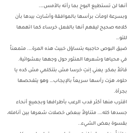
أنها لن تستطيع البوح بما رأته بالأمس….
وبسرعة اومأت برأسها بالموافقة وأشارت بيدها بأن
كلامه صحيح ليفهم أنها بالفعل خرساء كما اتهمها
للتو…
ضيق البوص حاجبيه بتساؤل خبيث هذه المرة…. متمعناً
في محياها وشعرها المنثور حول وجهها بعشوائية.
قائلاً بمكر: يعني إنتِ خرسا مش بتتكلمي مش كده يا
حلوه، هزت رأسها سريعاً بالإيجاب… وهو يتفحصها
بجرأة.
اقترب منها أكثر فدب الرعب بأطرافها وبجميع أنحاء
جسدها كله…. متناولاً ببعض خصلات شعرها بين أنامله،
بقسوة بعض الشيء..