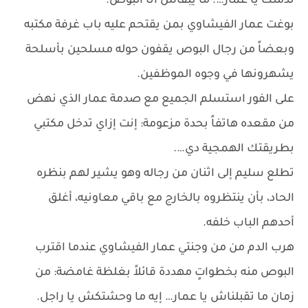
ندمتك يا عمار…. ما يبقاش أنا البوص.
بوغت عمار الفيشاوي بمن يقتحم عليه باب غرفة مكتبه
وبعضاً من رجال البوص يقفون حوله مسلحين بأسلحة
يشهرونها في وجوه الموظفين.
على الفور استسلم الجميع مع صدمة عمار الذي نهض
من مقعده هاتفاً بحدة مزعومة: إنت إزاي تدخل مكتبي
بطريقتك الهمجية دي….
تطلع سليم إلى اثنان من رجاله وهو يشير لهم بنظره
الحاد، بأن ينتظروه بالخارج مع باقي معاونيه، أغلق
أحدهم الباب خلفه.
هرب الدم من من وجنتي عمار الفيشاوي عندما اقترب
البوص منه بخطواتٍ مهددة قائلاً بغلظة غامضة: من
زمان ما تقبلناش يا عمار… إيه ما وحشتكش يا راجل.