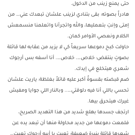
حتى يمنع زينب من الدخول.
هادراً بصوته: بقى بتنادي لزينب علشان تبعدك عني… من
إمتى وإنتِ بتعمليها، والله واتجرأنا واتعلمنا منسمعش
الكلام ونعصي الأوامر كمان.
حاولت كبح دموعها سريعاً كي لا يزيد من عقابه لها قائلة
بصوتٍ ينتفض: خلاص…. خلاص…. أنا آسفه بس أرجوك
شعري هيتخلع في إيدك.
ضم قبضته بقسوةٌ أكبر عليه قائلاً بغلظة: ياريت علشان
تحسي باللي أنا فيه دلوقتي….. وبالنار اللي جوايا ومفيش
غيرك هيتحرق بيها.
ارتجف جسدها بهلع شديد من هذا التهديد الصريح،
فلمعت دموعها من جديد محاولة منها أن تبعد يده عن
شعرها قائلة بنبرة ضعيفة: تعبت يا أبيه أرجوك تعبت…