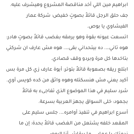
ابراهيم مين اللي أخد مناقصة المشروع وهيشرف عليه.
جف حلق الرجل قائلاً بصوتٍ خفيض: شركة عمار
الفيشاوي يا بوص.
اتسعت عيونه بقوة وهو يرمقه بغضب قائلاً بصوتٍ هادر:
هوه تاني…. ده بيتحداني بقى…. هوه مش عارف ان شركتي
بتاخدها كل مرة وبردو وقف قصادي.
ابتلع ريقه بصعوبة قائلاً بتوتر: أيوة عارف زي كل مرة بس
أكيد يعني مش هنسكتله وهوه واثق من كده كويس أوي.
شرد سليم في هذا الموضوع الذي تفاجىء به قائلاً
بجمود: خلى السواق يجهز العربية بسرعة.
أسرع ابراهيم في تنفيذ أوامره…. جلس سليم على
المقعد خلفه يشتعل من الغضب قائلاً بحدة: إن ما