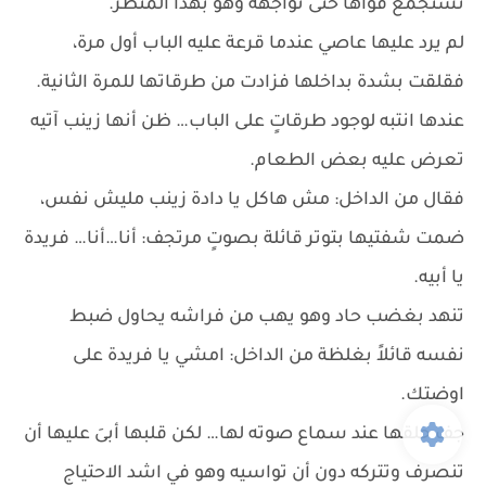
تستجمع قواها حتى تواجهه وهو بهذا المنظر.
لم يرد عليها عاصي عندما قرعة عليه الباب أول مرة،
فقلقت بشدة بداخلها فزادت من طرقاتها للمرة الثانية.
عندها انتبه لوجود طرقاتٍ على الباب… ظن أنها زينب آتيه
تعرض عليه بعض الطعام.
فقال من الداخل: مش هاكل يا دادة زينب مليش نفس،
ضمت شفتيها بتوتر قائلة بصوتٍ مرتجف: أنا…أنا… فريدة
يا أبيه.
تنهد بغضب حاد وهو يهب من فراشه يحاول ضبط
نفسه قائلاً بغلظة من الداخل: امشي يا فريدة على
اوضتك.
جف حلقها عند سماع صوته لها… لكن قلبها أبىَ عليها أن
تنصرف وتتركه دون أن تواسيه وهو في اشد الاحتياج