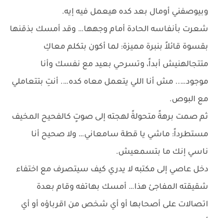
وبيوصفني أومال بعد كده هيعمل فيه إيه.
شعرت بأنفاسه الحادة أمام وجهها… وقد أمسك بذقنها
بقسوة قائلاً بنبرة مميزة: لما أكون بتكلم معاكِ
متتجالهنيش أبداً، وتسرحي بعيد مع نفسك وأنا
موجود….. مش أنا اللي يتعمل معاه كده…. أنتِ بتتعاملي
مع البوص.
ثم صمت برهةً متحولةً لهجته إلى صوتٍ كالفحيح المخيف
مستطرداً: ماشي يا قطة سامعاني… ولا صحيح أنا
ناسي إنك ما بتسمعيش.
دخل عاصي إلى مكتبه لا يدري كيف سيتصرف مع اختفاء
شقيقته المفاجئ هذا… أمسك بهاتفه وقام بعدة
اتصالات على أصحابها أو أي شخص من اقرباؤه أو أي