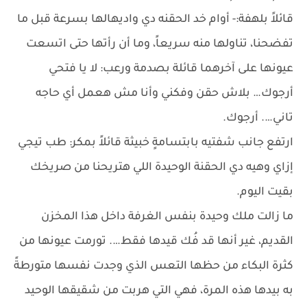
قائلاً بلهفة:- أوام خد الحقنه دي واديهالها بسرعة قبل ما
تفضحنا، تناولها منه سريعاً، وما أن رأتها حتى اتسعت
عيونها على آخرهما قائلة بصدمة ورعب: لا يا فتحي
أرجوك… بلاش حقن وفكني وأنا مش هعمل أي حاجه
تاني…. أرجوك.
ارتفع جانب شفتيه بابتسامةٍ خبيثة قائلاً بمكر: طب تيجي
إزاي وهيه دي الحقنة الوحيدة اللي هتريحنا من صريخك
بقيت اليوم.
ما زالت ملك وحيدة بنفس الغرفة داخل هذا المخزن
القديم، غير أنها قد فُك قيدها فقط…. تورمت عيونها من
كثرة البكاء من حظها التعس الذي وجدت نفسها متورطةً
به بيدها هذه المرة، فهي التي هربت من شقيقها الوحيد