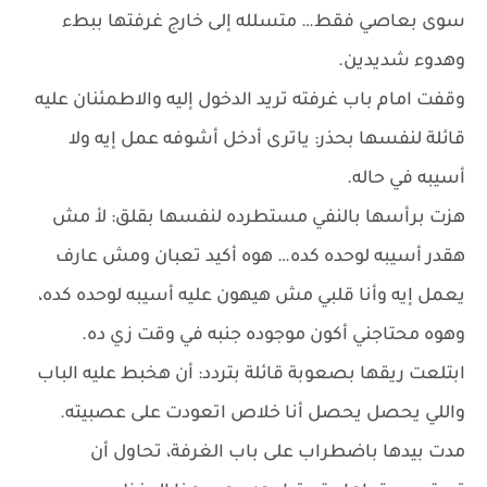
سوى بعاصي فقط… متسلله إلى خارج غرفتها ببطء
وهدوء شديدين.
وقفت امام باب غرفته تريد الدخول إليه والاطمئنان عليه
قائلة لنفسها بحذر: ياترى أدخل أشوفه عمل إيه ولا
أسيبه في حاله.
هزت برأسها بالنفي مستطرده لنفسها بقلق: لأ مش
هقدر أسيبه لوحده كده… هوه أكيد تعبان ومش عارف
يعمل إيه وأنا قلبي مش هيهون عليه أسيبه لوحده كده،
وهوه محتاجني أكون موجوده جنبه في وقت زي ده.
ابتلعت ريقها بصعوبة قائلة بتردد: أن هخبط عليه الباب
واللي يحصل يحصل أنا خلاص اتعودت على عصبيته.
مدت بيدها باضطراب على باب الغرفة، تحاول أن