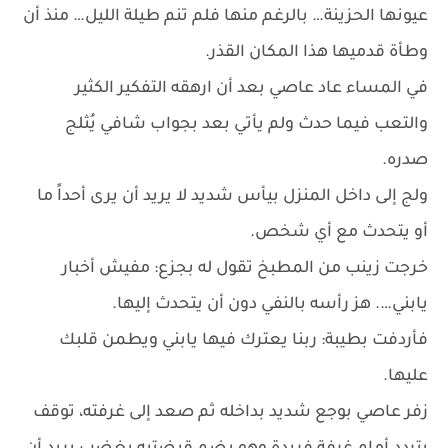
عيونها الحزينة… بالرغم منها فلم تنم طيلة الليل… منذ أن
وطأة قدميها هذا المكان القذر.
في المساء عاد عاصي بعد أن ارهقه التفكير الكثير
والتعب فيما حدث ولم يأتي بعد بجواب شافي يُثلج
صدره.
ولج إلى داخل المنزل بيأس شديد لا يريد أن يرى أحداً ما
أو يتحدث مع أي شخص.
خرجت زينب من المطبخ تقول له بجزع: مفيش أخبار
يابني…. هز رأسه بالنفي دون أن يتحدث إليها.
فأردفت بطيبة: ربنا يعترك فيها يابني ويطمن قلبك
عليها.
زفر عاصي بوجع شديد بداخله ثم صعد إلى غرفته، توقف