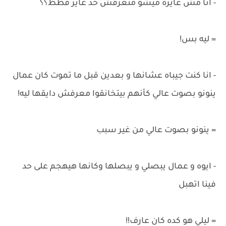
- انا مش عايزة ميشو متعرفش حد عايز قطط؟؟
= ليه بس!
- انا كنت جيباه عشانها و بعدين قبل ما تموت كان عمال
ينونو بصوت عالي كأنهم بيتخانقوا معرفش دايقها ليه!
= ينونو بصوت عالي من غير سبب
- ايوه و عمال يبصلي و يبصلها وكانها هيهجم على حد
فينا اتهبل
= ليلي هو كده كان عارف!!