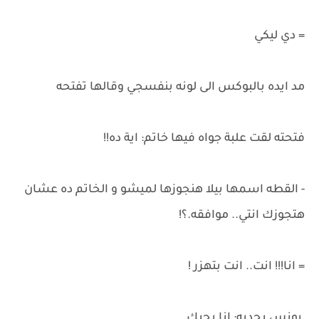
= دي ليكي
مد ايده بالبوكس الى لونه بنفسجي وقالها تفتحه
فتحته لقت علبة جواه فيها خاتم: اية ده!!
- القطه اسمها بيلا هنجوزها لميشو و الخاتم ده عشان
هتجوزك انتي.. موافقه.؟!
= انا!!! انت.. انت بتهزر !
يونس بجديه: انا بحبك