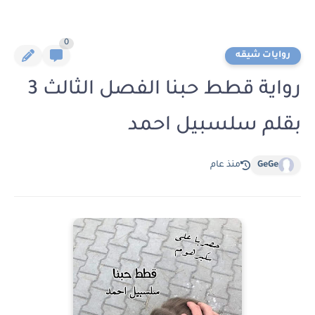
0
روايات شيقه
رواية قطط حبنا الفصل الثالث 3
بقلم سلسبيل احمد
GeGe
منذ عام