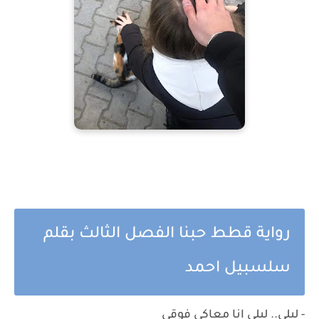
رواية قطط حبنا الفصل الثالث بقلم
سلسبيل احمد
- ليلي.. ليلي انا معاكي فوقي