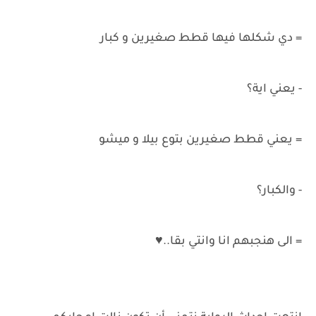
= دي شكلها فيها قطط صغيرين و كبار
- يعني اية؟
= يعني قطط صغيرين بتوع بيلا و ميشو
- والكبار؟
= الى هنجبهم انا وانتي بقا..♥️