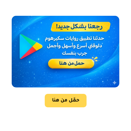
حمّل من هنا