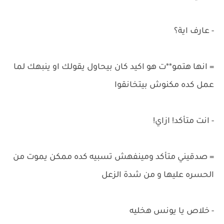
- عارف اية؟
= انها هتمو**ت هو اكيد كان بيحاول يقولك او ينبهك لما
عمل كده مكنوش بيتخانقوا
- انت متأكد! ازاي!
= صدقيني متأكد ومينفهش تسبيه كده ممكن يموت من
الحسره عليها و من شدة الزعل
- خلاص يا يونس هخليه