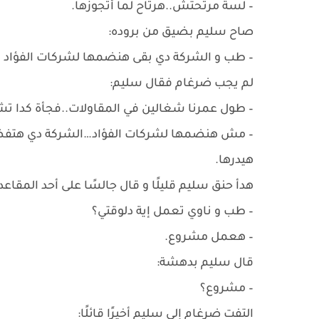
– لسة مرتحتش..هرتاح لما أتجوزها.
صاح سليم بضيق من بروده:
– طب و الشركة دي بقى هنضمها لشركات الفؤاد إ
لم يجب ضرغام فقال سليم:
– طول عمرنا شغالين في المقاولات..فجأة كدا تش
– مش هنضمها لشركات الفؤاد…الشركة دي هتفضل
هيدرها.
هدأ حنق سليم قليلًا و قال جالسًا على أحد المقاعد:
– طب و ناوي تعمل إية دلوقتي؟
– هعمل مشروع.
قال سليم بدهشة:
– مشروع؟
التفت ضرغام إلى سليم أخيرًا قائلًا: