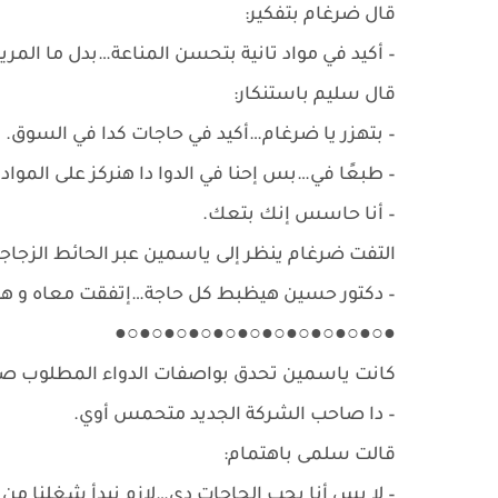
قال ضرغام بتفكير:
– أكيد في مواد تانية بتحسن المناعة…بدل ما المري
قال سليم باستنكار:
– بتهزر يا ضرغام…أكيد في حاجات كدا في السوق.
– طبعًا في…بس إحنا في الدوا دا هنركز على المواد 
– أنا حاسس إنك بتعك.
التفت ضرغام ينظر إلى ياسمين عبر الحائط الزجاجي م
– دكتور حسين هيظبط كل حاجة…إتفقت معاه و هو إ
●○●○●○●○●○●○●○●○●○●○●○●
كانت ياسمين تحدق بواصفات الدواء المطلوب صن
– دا صاحب الشركة الجديد متحمس أوي.
قالت سلمى باهتمام:
– لا بس أنا بحب الحاجات دي…لازم نبدأ شغلنا م