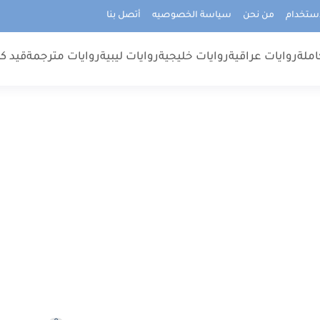
استخدام
من نحن
سياسة الخصوصيه
أتصل بنا
املة
روايات عراقية
روايات خليجية
روايات ليبية
روايات مترجمة
قيد كت