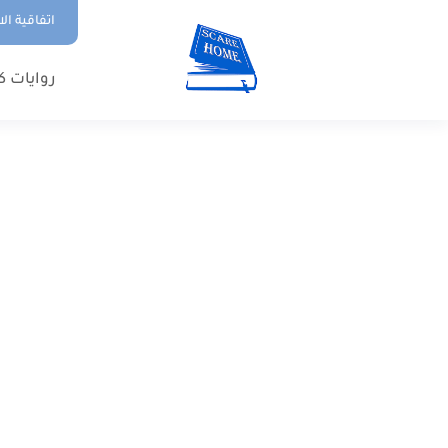
اتفاقية ال
روايات ك