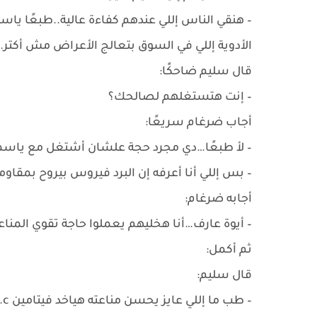
– هنقي الناس إللي عندهم كفاءة عالية..طبعًا ياس
الأدوية إللي في السوق بتعالج الأعراض مش أكتر.
قال سليم ضاحكًا:
– إنت هتستغلهم لصالحك؟
أجاب ضرغام سريعًا:
– لأ طبعًا…دي مجرد حجة علشان أشتغل مع ياسم
– بس إللي أنا أعرفه إن البرد فيروس بيروح بمقاومة
أجابه ضرغام:
– أيوة عارف…أنا هخليهم يعملوا حاجة تقوي المن
ثم أكمل:
قال سليم:
– طب ما إللي عايز يحسن مناعته هياخد فيتامين c.