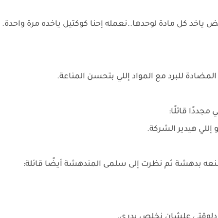
ض ياخد كل مادة لوحدها..نعمله إحنا كوكتيل ياخده مرة واحدة.
المضادة للبرد مع المواد إللي بتحسن المناعة.
جددًا قائلًا:
للي هيدير الشركة.
عه بدهشة ثم نظرت إلى سلمى المندهشة أيضًا قائلة:
ن دلوقتي علشان نخلص بدري.