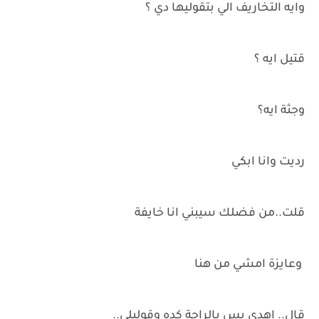
وايه التخاريف الي بتقوليها دي ؟
قتيل ايه ؟
وجثة ايه؟
رديت وانا ابكي
قلت..من فضلك سيبني انا خايفة
وعايزة امشي من هنا
قال.. اهدي بس بالراحة كده وقوليلي..