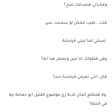
وفكراني هصدقك صح؟
قلت...طيب ممكن لو سمحت بس
تستني لما تيجي فرفشة
وهي هتقولك انا مين وبعمل هنا ايه؟
قال..انتي تعرفي فرفشة بجد؟
ولا هتطلع كمان كدبة زي موضوع القتيل ابو حمامة نية
في الحلة؟