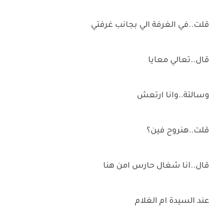
قلت..في الغرفة الي بجانب غرفتي
قال..تعالي معايا
وسالتة..وانا ارتعش
قلت..هنروح فين؟
قال..انا شغال حارس امن هنا
عند السيدة ام الغلام