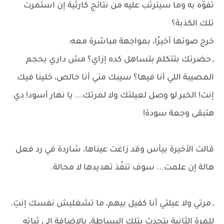
تفوّه به وما سيترتّب عليه من نتائج كارثية إن استمرت
تلك الكذبة؟
خرج صوتها أخيرًا، بمواجهة مباشرة معه:
ـ حضرتك بتتكلم بتساهل كده إزاي؟ مش داري بحجم
المصيبة اللي أنا فيها؟ سيبك مني أنا خالص، خلينا فيك
إنت! الخبر لو وصل لعيلتك ولا لمرتك... يا نهار أسود! دي
هتبقى وجعة سودة!
قالت الأخيرة بيأس وقد زاغت عيناها، شاردة في رد فعل
هالة إن علمت... سوف تنفّذ تهديدها لا محالة.
ـ مرتي ولا عيلتي أنا كفيل بيهم، ما تشغليش نفسك إنتِ.
للمرة الثانية يتحدث بتلك البساطة، بالإضافة إلى ثباته