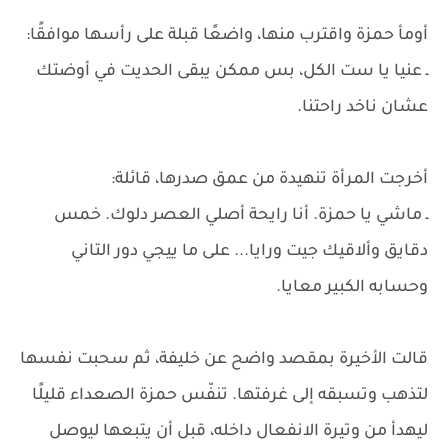
أومأ حمزة واقترب منها، واضعًا قبلة على رأسها موافقًا:
ـ عنيا يا ست الكل، بس ممكن يبقى الحديت في أوضتك
عشان ناخد راحتنا.
أخرجت المرأة تنهيدة من عمق صدرها، قائلة:
ـ ماشي يا حمزة. أنا رايحة أصلي العصر دلوك. خمس
دقايق وألاقيك جيت ورايا... على ما ييجي دور التاني
وحسابه الكبير معايا.
قالت الأخيرة بمقصد واضح عن خليفة، ثم سحبت نفسها
لتذهب وتسبقه إلى غرفتها. تنفّس حمزة الصعداء قليلًا
ليهدأ من وتيرة الانفعال داخله، قبل أن يتبعها ليوصل