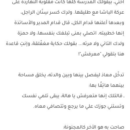
أختي، بيقولك المدرسة كلها كانت مقلوبة النهاردة على
عركة الباشا مع طليقها. ولدِك كسر سِنّان الراجل،
وبعدها أعلنها قدام الكل، قال قدام المدير والأساتذة
إنها خطيبته. اتصلي بمنى تبلغك بنفسها، ولا حمزة
ولدك التاني ولا مرته... بقولك حكاية مغفّلقة، وإنتِ قاعدة
هنا بتقولي "معرفش"!
تدخّل معاذ ليفصل بينها وبين والدته، يخلق مساحة
بينهما هاتِفًا بها:
ـ قالتلك إنها متعرفش يا هالة، يبقى تلمي نفسك
وتستني جوزك علي ما يرجع وتتصافي معاه.
صاحت به هو الأخر كالمجنونة: