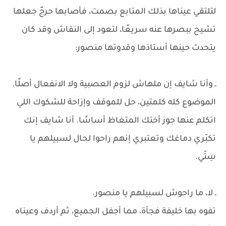
لتلتقي عيناها بذلك المتابع بصمت، فأصابها حرجٌ جعلها
تشيح ببصرها عنه سريعًا، لتعود إلى النقاش وقد كان
يتحدث حينها أستاذها وقدوتها منصور:
ـ وأنا شايف إن ملهاش لزوم العصبية ولا الانفعال أصلًا.
الموضوع كله كلمتين، حل للموقف وإزاحة للشكوك اللي
اتكلم عنها جوز أختك المتغاظ أساسًا. أنا شايف إنك
تكبّري دماغك وتعتبري إنهم راحوا لحال لسبيلهم يا
سِتّي.
ـ لا، ما راحوش لسبيلهم يا منصور.
تفوه بها خليفة فجأة، مما أجفل الجميع، ثم أردف وعيناه