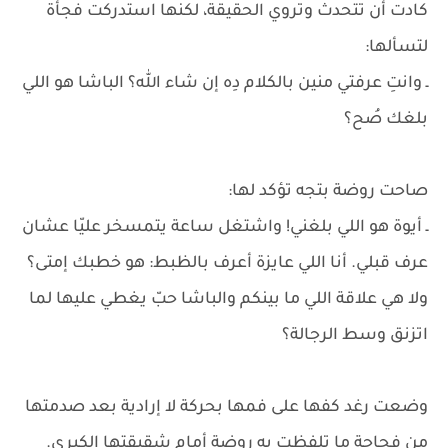
كادت أن تتحدث وتروي الحقيقة، لكنها استدركت فجأة
لتسألها:
ـ وانتِ عرفتي منين بالكلام دِه إن شاء الله؟ الباشا هو اللي
بلغك صُح؟
صاحت روضة بتجه تؤكد لها:
ـ أيوة هو اللي بلغني! واشتغل ساعة يتمسخر عليّا عشان
عرف قبلي. أنا اللي عايزة أعرف بالظبط: هو خطبك إمتى؟
ولا هي علاقة اللي ما بينكم والباشا حبّ يغطي عليها لما
اتزنق وسط الرجالة؟
وضعت رغد كفها على فمها بحركة لا إرادية بعد صدمتها
من فجاجة ما تلفظت به روضة أمام شقيقتها الكبرى.