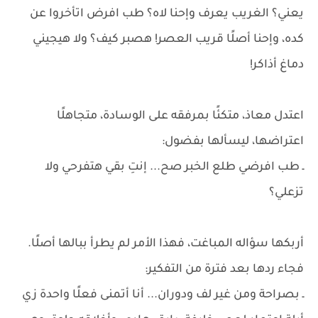
يعني؟ الغريب يعرف وإحنا لاه؟ طب افرض اتأخروا عن
كده، وإحنا أصلًا قريب العصر! هصبر كيف؟ ولا هيجيني
دماغ أذاكر!
اعتدل معاذ، متكئًا بمرفقه على الوسادة، متجاهلًا
اعتراضها، ليسألها بفضول:
ـ طب افرضي طلع الخبر صح... إنتِ بقي هتفرحي ولا
تزعلي؟
أربكها سؤاله المباغت، فهذا الأمر لم يطرأ ببالها أصلًا.
فجاء ردها بعد فترة من التفكير:
ـ بصراحة ومن غير لف ودوران... أنا أتمنى فعلًا واحدة زي