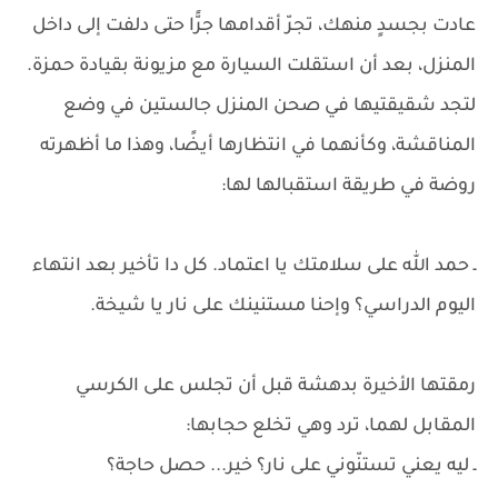
عادت بجسدٍ منهك، تجرّ أقدامها جرًّا حتى دلفت إلى داخل
المنزل، بعد أن استقلت السيارة مع مزيونة بقيادة حمزة.
لتجد شقيقتيها في صحن المنزل جالستين في وضع
المناقشة، وكأنهما في انتظارها أيضًا، وهذا ما أظهرته
روضة في طريقة استقبالها لها:
ـ حمد الله على سلامتك يا اعتماد. كل دا تأخير بعد انتهاء
اليوم الدراسي؟ وإحنا مستنينك على نار يا شيخة.
رمقتها الأخيرة بدهشة قبل أن تجلس على الكرسي
المقابل لهما، ترد وهي تخلع حجابها:
ـ ليه يعني تستنّوني على نار؟ خير... حصل حاجة؟