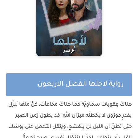
رواية لاجلها الفصل الاربعون
هناك عِقوبات سماويّة كما هناك مكافآت، كلٌّ منها يُنزَّل
بقدرٍ موزون لا يخطئه ميزان الله. قد يطول زمن الصبر
حتى تظنّ أن الليل لن ينقشع، ويثقل التحمل حتى يوشك