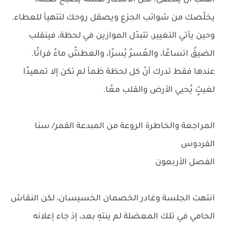
القلب أن ينطفئ. لكنّ الانتظار نفسه يصبح نعمةً،
يخلّصك من شوائب الجزع ويصقل روحك لتتهيأ للعطاء.
وحين يأتي التغيير، تتبدّل الموازين في لحظة، فينقلب
الضيقُ اتساعًا، والعُسرُ يُسرًا، والعطشُ ماءً فراتًا.
عندها فقط تدرك أنّ كل لحظة ظمأ لم تكن إلا تمهيدًا
لغيثٍ يُحيي الأرض والقلب معًا.
المراجعة والخاطرة الروعة من المبدعة القمر/ سنا
الفردوس
الفصل الأربعون
انتهت الجلسة وغادر الخصمان الخسيسان، لكن النقاش
الحامي في تلك المعضلة لم ينتهِ بعد، إذ جاء إعلانه