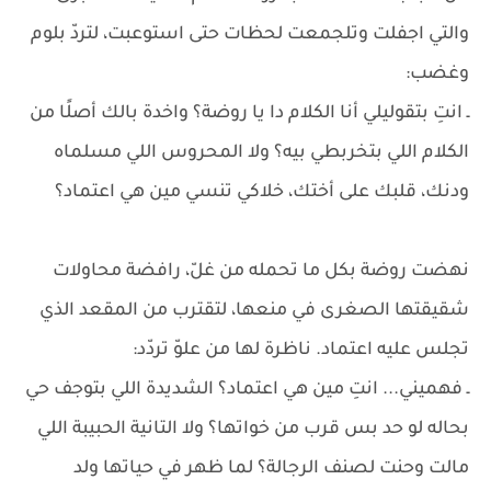
والتي اجفلت وتلجمعت لحظات حتى استوعبت، لتردّ بلوم
وغضب:
ـ انتِ بتقوليلي أنا الكلام دا يا روضة؟ واخدة بالك أصلًا من
الكلام اللي بتخربطي بيه؟ ولا المحروس اللي مسلماه
ودنك، قلبك على أختك، خلاكي تنسي مين هي اعتماد؟
نهضت روضة بكل ما تحمله من غلّ، رافضة محاولات
شقيقتها الصغرى في منعها، لتقترب من المقعد الذي
تجلس عليه اعتماد. ناظرة لها من علوّ تردّد:
ـ فهميني... انتِ مين هي اعتماد؟ الشديدة اللي بتوجف حي
بحاله لو حد بس قرب من خواتها؟ ولا التانية الحبيبة اللي
مالت وحنت لصنف الرجالة؟ لما ظهر في حياتها ولد