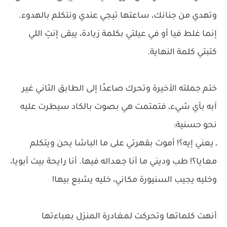
وتهدي من جنانك، ساعتها تيجي عندي ونتكلم بالهدوء.
إنما غلط فيا أو في عيلتي بكلمة زيادة، يبقى إنتِ اللي
كتبتي كلمة النهاية.
ختم جملته الأخيرة وتحرك صاعدًا إلى الطابق الثاني غير
آبه بأي شيء، فتمتمت هي بصوت بالكاد سيطرت عليه
نحو حسنية:
ـ يعني إيه؟! أموت بقهرتي على ما الباشا يحن ويتكلم
معايا؟! طب وديني ما أنا جعداله فيها. أنا رايحة بيت أبويا،
وخليه يجيب السنيورة مكاني، خليه يشبع بيها!
أنهت كلماتها وتحركت لمغادرة المنزل بعباءتها