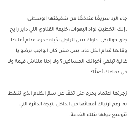
جاء الرد سريعًا مندفعًا من شقيقتها الوسطى:
ـ إنك اتخطبتِ لواد البهوات، خليفة القناوي اللي داير رايح
جاي حواليكي. دلوك بس الراجل ندّيله عذره، مدام أعلنها
وقالها قدام الكل عاد. بس مش كان الواجب برضو يا
غالية تبلغي أخواتك المساكين؟ ولا إحنا ملناش قيمة ولا
في دماغك أصلًا؟!
زجرتها اعتماد بحزم حتى تكفّ عن سمّ الكلام الذي تتلفظ
به، رغم ارتباك أمعائها من الداخل نتيجة الدائرة التي
تتوسع حولها بتلك الخدعة.