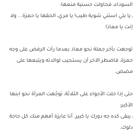
السوداء، فحاولت حسنية منعها:
ـ يا بتي استني شوية طيب! يا مري، الحقها يا حمزة... ولا
إنت يا معاذ!
توجهت بآخر جملة نحو معاذ بعدما رأت الرفض على وجه
حمزة، فاضطر الآخر أن يستجيب لوالدته ويتبعها على
مضض.
حتى إذا خلت الأجواء على الثلاثة، توجّهت المرأة نحو ابنها
الأكبر:
ـ يبقى كده جه دورك يا كبير. أنا عايزة أفهم منك كل حاجة
دلوك.