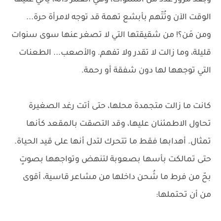
وبعد مرور عدد من السنوات، وهي العمر ذاته، يأتي عليها
الوقت الآن وتُتّهم بأبشع تهمة قد توجه لامرأة حرة...
ومن مَن؟! من شقيقتها التي لا تصغر عنها سوى سنوات
قليلة، وما زالت لا تقدر ولا تفهم. والأصعب... الطعنات
التي توجهها لها دون شفقة أو رحمة.
كانت ما زالت متجمدة محلها، حتى أتت رغد الصغيرة
تحاول الاطمئنان عليها، وقد التصقت بالمقعد كأنها
تمثال. أهدابها فقط ما تتحرك لتدل أنها على قيد الحياة.
حتى تمالكت بأسها بصعوبة لتنهض وتواجهها بصوتٍ
بحّ من فرط ما شُحن داخلها من مشاعر قاسية، أقوى
من أن تحتملها: