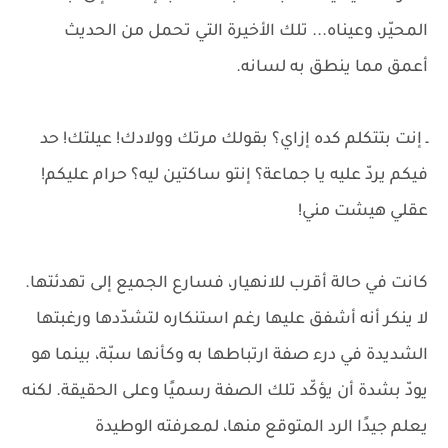
المحيّر، وعيناه... تلك الأخيرة التي تحمل من الحديث
أعمق مما ينطق به لسانه.
ـ إنت بتتكلم كده إزاي؟ بقولك مرتك وولادك! عيلتك! حد
فيكم يردّ عليه يا جماعة؟ إنتو ساكتين ليه؟ حرام عليكم!
عقلي هيشت مني!
كانت في حالة أقرب للانهيار، فسارع الجميع إلى تهدئتها.
لا ينكر أنه أشفق عليها رغم استنكاره لتشدّدها ورغبتها
الشديدة في درء صفة ارتباطها به وكأنها سبّة، بينما هو
يودّ بشدة أن يؤكّد تلك الصفة رسميًا وعلى الحقيقة. لكنه
يعلم جيدًا الرد المتوقع منها، لمعرفته الوطيدة