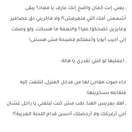
ـ يعني إنت كمان واضح إنك عارف يا معاذ؟ يبقى
أشمعنى أمك اللي متعرفش؟! ولا فاكريني دق عصافير
وعايزين تضحكوا عليا؟ والنعمة ما هسكت، ولو وصلت
إني أجيب أبويا وأعملكم فضيحة مش هستنى!
ـ اعمليها لو كنتي تقدري يا هالة.
جاء صوت مفاجئ لها من مدخل المنزل، لتلتفت إليه
فتقابله بسخريتها:
ـ أهلا بعريس الهنا، طب مش كنت تبلغني يا راجل عشان
أجي أزغرتلك ولا أرجصلك أحسن قدام اللجنة الغريبة؟!