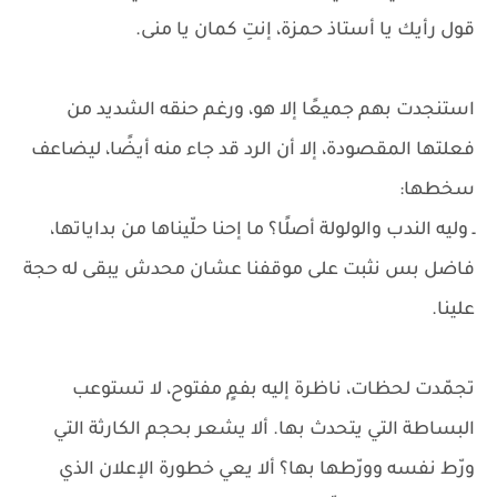
قول رأيك يا أستاذ حمزة، إنتِ كمان يا منى.
استنجدت بهم جميعًا إلا هو، ورغم حنقه الشديد من
فعلتها المقصودة، إلا أن الرد قد جاء منه أيضًا، ليضاعف
سخطها:
ـ وليه الندب والولولة أصلًا؟ ما إحنا حلّيناها من بداياتها،
فاضل بس نثبت على موقفنا عشان محدش يبقى له حجة
علينا.
تجمّدت لحظات، ناظرة إليه بفمٍ مفتوح، لا تستوعب
البساطة التي يتحدث بها. ألا يشعر بحجم الكارثة التي
ورّط نفسه وورّطها بها؟ ألا يعي خطورة الإعلان الذي