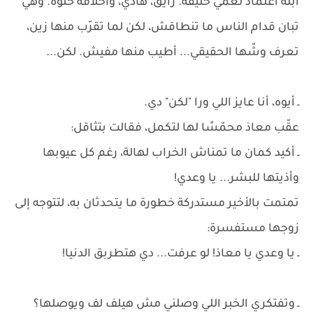
أبلة اعتماد لعمي خليفة. رايق، هادي، وأخلاقه حلوة. وهي
تبان قدام الناس ما تنطاقش، لكن لما تقرّب منها زين،
تعرف وشّها الحقيقي... أطيب منها مفيش. لكن...
ـ أيوه، أنا عايز اللي ورا "لكن" دي.
عقّب معاذ محمّسًا لها لتكمل، فقالت بتثاقل:
ـ أكيد كمان ما تمناش الخراب لهالة، رغم كل عيوبها
وأذيتها للبشر... يا وعدي!
تمتمت بالأخير مستدركة خطورة ما يتحدثان به، لتتوجه إلى
زوجها مستفسرة:
ـ يا وعدي يا معاذ! لو عرفت... دي هتطربق الدنيا!
ـ وتفتكري الخبر اللي وصلني مش هيلف لف ويوصلها؟