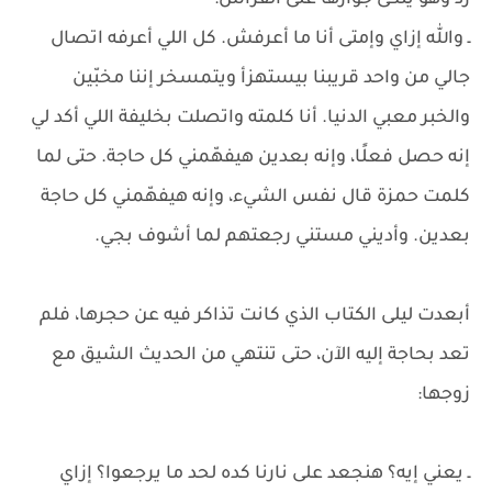
ردّ وهو يتكئ جوارها على الفراش:
ـ والله إزاي وإمتى أنا ما أعرفش. كل اللي أعرفه اتصال
جالي من واحد قريبنا بيستهزأ ويتمسخر إننا مخبّين
والخبر معبي الدنيا. أنا كلمته واتصلت بخليفة اللي أكد لي
إنه حصل فعلًا، وإنه بعدين هيفهّمني كل حاجة. حتى لما
كلمت حمزة قال نفس الشيء، وإنه هيفهّمني كل حاجة
بعدين. وأديني مستني رجعتهم لما أشوف بجي.
أبعدت ليلى الكتاب الذي كانت تذاكر فيه عن حجرها، فلم
تعد بحاجة إليه الآن، حتى تنتهي من الحديث الشيق مع
زوجها:
ـ يعني إيه؟ هنجعد على نارنا كده لحد ما يرجعوا؟ إزاي