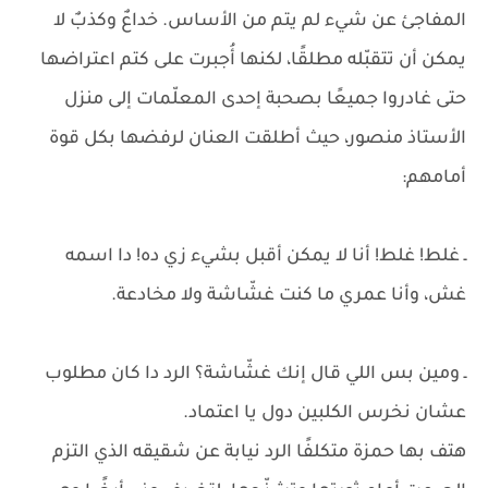
المفاجئ عن شيء لم يتم من الأساس. خداعٌ وكذبٌ لا
يمكن أن تتقبّله مطلقًا، لكنها أُجبرت على كتم اعتراضها
حتى غادروا جميعًا بصحبة إحدى المعلّمات إلى منزل
الأستاذ منصور، حيث أطلقت العنان لرفضها بكل قوة
أمامهم:
ـ غلط! غلط! أنا لا يمكن أقبل بشيء زي ده! دا اسمه
غش، وأنا عمري ما كنت غشّاشة ولا مخادعة.
ـ ومين بس اللي قال إنك غشّاشة؟ الرد دا كان مطلوب
عشان نخرس الكلبين دول يا اعتماد.
هتف بها حمزة متكلفًا الرد نيابة عن شقيقه الذي التزم