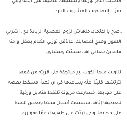
الصمت أمام ثورتها وتشنّجها. لتضيف منى أيضًا وهي
تقرّب إليها كوب المشروب البارد:
ـ صح يا اعتماد، ملهاش لزوم العصبية الزيادة دي. اشربي
اللمون وهدي أعصابك، عالأقل توزني الكلام بعقل وإحنا
قاعدين معاكي اها، بنتحدّت ونتشاور.
تناولت منها الكوب بيدٍ مرتجفة حتى قرّبته من فمها
لترتشف قليلًا، علّه يساعدها في أن تهدأ، فسقط بعضه
على حجابها. فسارعت مزيونة تلتقط مناديل ورقية
لتعطيها إيّاها، فمسحت أسفل فمها وبعض النقط
على حجابها، وهي تربّت على ظهرها دعمًا ومؤازرة.