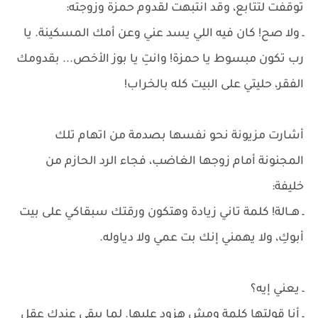
توقفت لتتابع، وقد انتبهت لقدوم حمزة وزوجته:
ـ ولا صح! كان فيه اللي يسد عني وعن أمك المسكينة. يا
رب تكون مبسوط يا حمزة! وانتِ يا بوز الأخص... بقدومك
الفقر، حليتي على البيت كله بالخراب!
أشارت مزيونة نحو نفسها بصدمة من اتهام تلك
المجنونة أمام زوجها الغاضب، فجاء الرد الحازم من
خليفة:
ـ هــالة! كلمة تاني زيادة وهتكون ورقتك سبقاكي على بيت
أبوكِ، ولا يهمني إنك بت عمي ولا دياوله.
ـ يعني إيه؟
ـ أنا قولتها كلمة ومش هزود عليها. لما يبقى عندك عقل