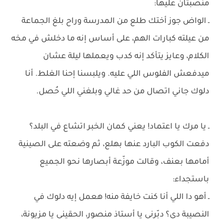
منصبتان عليها:
ـ الواض جوز أختك طلع من المدرسة وراح بلغ الجماعة
من عيلته كبارات الهم، على أساس إنه ما دخلش في مخه
الكلام، وعايز يتأكد إنه كدب ويعملها ليلة عشان
ميدفعش الفلوس اللي عليه. ويلبسنا إحنا الغلط. أنا
دلوك جاني اتصال من حد غالي وبلغني اللي حُصل.
ـ يا مرك يا اعتماد! يعني كمان الخبر اتشاع في البلد؟
دفعت الكوب البارد عنها بهلع، ثم وضعته على الصينية
أمامها بعنف، وقالت موزّعة أبصارها نحو الجميع
باستجداء:
ـ أهو دا اللي أنا كنت خايفة منه! هعمل إيه دلوك في
النصيبة دي؟ دبّرني يا أستاذ منصور، الحقيني يا مزيونة،