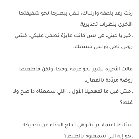
ردّت رغد بلهفة وارتباك، تنقل ببصرها نحو شقيقتها
الأخرى بنظرات تحذيرية:
ـ خير يا خيتي، هي بس كانت عايزة تطمن عليكي. خشي
روحي نامي وريحي جسمك.
قالت الأخيرة تشير نحو غرفة نومها، ولكن قاطعتها
روضة مردّدة بانفعال:
ـ مش قبل ما تفهمينا الأول... اللي سمعناه دا صح ولا
غلط؟
سألتها اعتماد بريبة وهي تخلع الحذاء عن قدميها:
ـ هو إيه اللي سمعتوه بالظبط؟