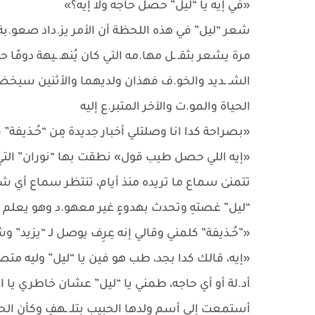
«في إيه يا “ليل” حصل حاجه ولا إيه؟»
شعر “ليل” في هذه اللحظة أن الأمر يز.داد صعو.بة 
مرة يشعر بثقـ ـل مها.مه التي كان يُنهـ ـيهة دومًا 
الشـ ـديد والخو.ف فهذان ولديهما والأثنين سيخضع
الحياة والمو.ت والآخر المتبر.ع إليه
«بصراحة كدا انا وصلتلي أخبار جديدة مِن “حُـذيفة”
«إيه اللي حصل طيب قول» نطقت بها “نوران” التي كا
تتمنىٰ سماع ما تريده منذ أيام، تنتظر سماع أي شي
“ليل” غصتهِ وتحدث بهدوءٍ غير معهو.د وهو يعلم أ.
«”حُـذيفة” كلمني وقالي إنه عِرِف يوصل لـ “يزيد” 
«إيه، قالك كدا بجد، طب هو فين يا “ليل” وليه متص
أد.لة أو أي حاجه، طمني يا “ليل” عشان خاطري يا ابن
أستمعت إلى أسم ولدها الحبيب بتلـ ـهفٍ وكأن الحياة 