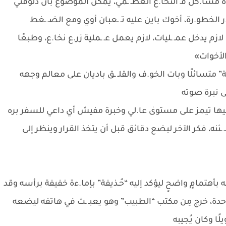
 مشا.كل فـ النخا.ع العظـ ـمي، يمكن الموضوع بان دلوقتي
خطو.رة، أخوك باين عليه تـ ـعبان أوي ومع الضـ ـغط
زم يدخل عمـ ـليات، لازم يعمل عـ ـملية زر.ع نخا.ع، وطبعًا
 الأخوات»
 متسائلًا وبات الخو.ف والقلـ ـق باديان على معالم وجهه
 نبرة صوته
ا تيمز على مستوىٰ عا.لي وخبرة مفيش أي داعي للسفر بره
نه، فكر الآخر لبضع دقائق قبل أن يتخذ القرار وينظر إلى
بأهتمامٍ واضحٍ ليؤكد إليه “حُـذيفة” بإما.ءة خفيفة برأسه وقد
واحدة، خرج مِن مكتب “الطبيب” وهو يعبـ ـث في هاتفه ليضعه
ًا وكان يُجيبه