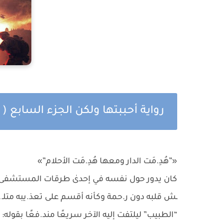
رواية أحببتها ولكن الجزء السابع 
«”هُدِ.مَت الدار ومعها هُدِ.مَت الأحلام”»
كان يدور حول نفسه في إحدىٰ طرقات المستشفى أم
ـش قلبه دون ر.حمة وكأنه أقسم على تعذ.يبه متلـ ـذ
“الطبيب” ليلتفت إليه الآخر سريعًا مند.فعًا بقوله: