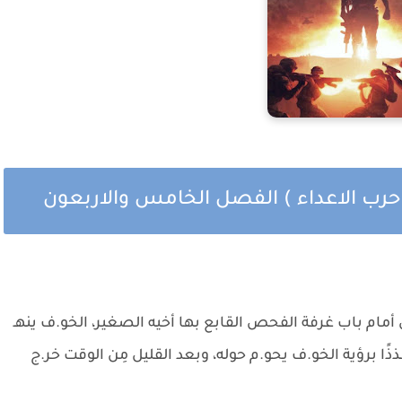
( حرب الاعداء ) الفصل الخامس والاربعون
ام باب غرفة الفحص القابع بها أخيه الصغير، الخو.ف ينهـ
ذًا برؤية الخو.ف يحو.م حوله، وبعد القليل مِن الوقت خر.ج