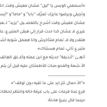
«أسمعني كويس يا “ليل” عشان مفيش وقت، انا د
وتجيلي وبرضوا عايزك تعرَّف “بابا” و “ماما”و “أي
عشان مفيش وقت أشر.ح بالتفصـ ـيل “يزيد” تـ ـعبا
غيري فـ عشان كدا خدت قرار إني هبقىٰ المتبر.ع، 
هتقدر ولا لا، تمام متتأخرش وانا هعمل شويه أشعـ
متبر.ع تاني، تمام هستناك»
أنهـ ـىٰ “حُـذيفة” حديثه مع ابن عمته وأغـ ـلق اله
الأ.شعة والفحو.صات للأطمئنان عليه قبل أن يتم الت
______________________
«”الأ.حمال تتز.ايد على عا.تقيه دون توقف”»
قرع عدة قرعات على باب غرفة خاله وانتظر لحظات حت
حينما قال بنبرةٍ هادئة: