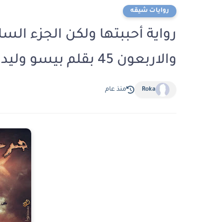
روايات شيقه
رواية أحببتها ولكن الجزء الس
والاربعون 45 بقلم بيسو وليد
Roka
منذ عام