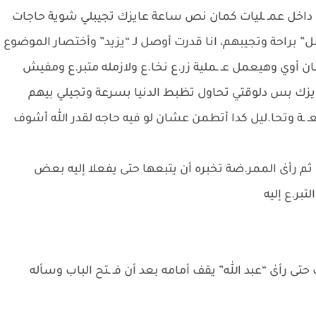
اخل عمـ ـليات كمان نص ساعة عايزك تجيبلي شوية حاجات
سل” براحة وتجيبهم، انا قدرت أوصل لـ “يزيد” وأختصار الموضوع
ن أوي وهيعمل عـ ـملية زر.ع نخا.ع ولازمله متبر.ع ومفيش
عايزك بس دلوقتي تحاول تظبط الدنيا بسرعة وتجيلي بيهم
 ـة وتحا.ليل كدا أتطمن عشان لو فيه حاجه لقدر الله أشوف
اتف ثم رأىٰ الممر.ضة تخبره أن يتبعها حتى يفعلا إليه بعض
بر.ع إليه
ى رأىٰ “عبد الله” يقف أمامه بعد أن فـ ـتح الباب وسأله