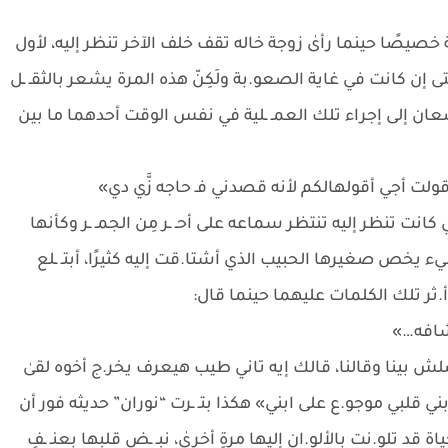
خصيصًا حينما رأىٰ زوجة خاله تقف خلف الآخر تنظر إليه، لأول
حتى إن كانت في غاية الصعو.بة ولَكِنّ هذه المرة يشعر بالثقـ ـل
ان إلى إجراء تلك العمـ ـلية في نفس الوقت أحدهما ما بين
 قولت أجي أقولهالكم لأنه قصدني فـ حاجه زَّي دي»
نت تنظر إليه تنتظر سماعه على أحـ ـر مِن الجمـ ـر وكأنها
ء يخص صغيرها الحبيب الذي أشتا.قت إليه كثيرًا، أبتـ ـلع
ثر تلك الكلمات عليهما حينما قال:
وشافه…»
لش بينا وقالنا، قالك إيه تاني طيب هيعرف يخر.ج أخوه لقىٰ
ي قلبي موجو.ع على ابني» هكذا بتـ ـرت “نوران” حديثه فور أن
قد تلو.نت بالألو.ان إليها مرةٍ أخرىٰ، نبـ ـض قلبها بعنـ ـفٍ