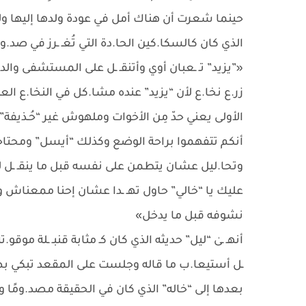
حينما شعرت أن هناك أمل في عودة ولدها إليها ولد.فء
الذي كان كالسكا.كين الحا.دة التي تُغـ ـرز في صد.ور
«”يزيد” تـ ـعبان أوي وأتنقـ ـل على المستشفى وا
زر.ع نخا.ع لأن “يزيد” عنده مشا.كل في النخا.ع العظ
الأولى يعني حدّ مِن الأخوات وملهوش غير “حُـذيفة”
أنكم تتفهموا براحة الوضع وكذلك “أيسل” ومحتاجكم
وتحا.ليل عشان يتطمن على نفسه قبل ما ينقـ ـل لأخ
عليك يا “خالي” حاول تهـ ـدا عشان إحنا ممعناش 
نشوفه قبل ما يدخل»
أنهـ ـىٰ “ليل” حديثه الذي كان كـ مثابة قنبـ ـلة موقو.
ـل أستيعا.ب ما قاله وجلست على المقعد تبكي بصوتٍ
بعدها إلى “خاله” الذي كان في الحقيقة مصد.ومًا 