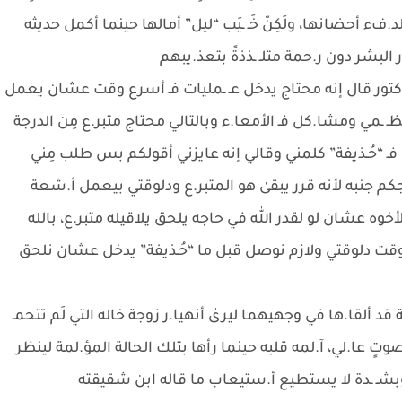
 أحضانها، ولَكِنّ خَـ ـيَب “ليل” أمالها حينما أكمل حديثه
 البشر دون ر.حمة متلـ ـذذةً بتعذ.يبهم
لدكتور قال إنه محتاج يدخل عـ ـمليات فـ أسرع وقت عشان يعمل
ـ ـمي ومشا.كل فـ الأمعا.ء وبالتالي محتاج متبر.ع مِن الدرجة
 فـ “حُـذيفة” كلمني وقالي إنه عايزني أقولكم بس طلب مِني
 جنبه لأنه قرر يبقىٰ هو المتبر.ع ودلوقتي بيعمل أ.شعة
وه عشان لو لقدر الله في حاجه يلحق يلاقيله متبر.ع، بالله
وقت دلوقتي ولازم نوصل قبل ما “حُـذيفة” يدخل عشان نلحق
تة قد ألقا.ها في وجهيهما ليرىٰ أنهيا.ر زوجة خاله التي لَم تتحمـ
 عا.لي، آ.لمه قلبه حينما رأها بتلك الحالة المؤ.لمة لينظر
وبشـ ـدة لا يستطيع أ.ستيعاب ما قاله ابن شقيقته