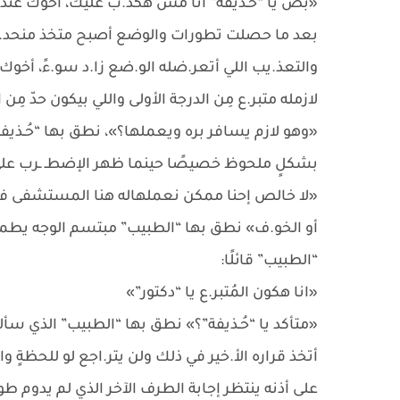
«بُص يا “حُـذيفة” انا مش هكد.ب عليك، أخوك عنده
بعد ما حصلت تطورات والوضع أصبح متخذ منحد.ر ال
والتعذ.يب اللي أتعر.ضله الو.ضع زا.د سو.ءً، أخوك لا
لازمله متبر.ع مِن الدرجة الأولى واللي بيكون حدّ مِن
«وهو لازم يسافر بره ويعملها؟»، نطق بها “حُـذيفة”
بشكلٍ ملحوظ خصيصًا حينما ظهر الإضطـ ـرب على
«لا خالص إحنا ممكن نعملهاله هنا المستشفى فيه
أو الخو.ف» نطق بها “الطبيب” مبتسم الوجه يطمـ ـئ
“الطبيب” قائلًا:
«انا هكون المُتبر.ع يا “دكتور”»
«متأكد يا “حُـذيفة”؟» نطق بها “الطبيب” الذي سأله 
أتخذ قراره الأ.خير في ذلك ولن يتر.اجع لو للحظةٍ 
على أذنه ينتظر إجابة الطرف الآخر الذي لم يدوم طويل