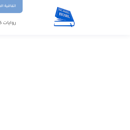
اتفاقية ال
روايات ك