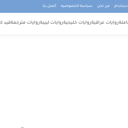
استخدام
من نحن
سياسة الخصوصيه
أتصل بنا
املة
روايات عراقية
روايات خليجية
روايات ليبية
روايات مترجمة
قيد كت