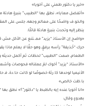
«خير يا دكتور طمني على أخويا»
«أتفضل معايا»، نطق بها “الطبيب” بنبرةٍ هادئة متو
والخو.ف واضحًا على معالم وجهه، جلس على المقعد
ينظر إليه وتحدث بنبرةٍ هادئة قائلًا:
«واضح إن الأستاذ “يزيد” ممـ ـتنع عن الأكل مش ك
حرك “حُـذيفة” رأسه برفقٍ وهو حقًا لا يعلم ماذا يقو
الطعام، صمت “الطبيب” لحظات ثم أكمل حديثه و
«الأستاذ “يزيد” أخوك لمَ عملناله فحوصات وأشعة لق
الأنيميا لوحدها كا.رثة خصوصًا لو كانت حا.دة، فـ حا
با.ظت خالص»
«انا أخويا عنده إيه بالظبط يا “دكتور”؟» نطق بها “ح
بهدوءٍ وقال: