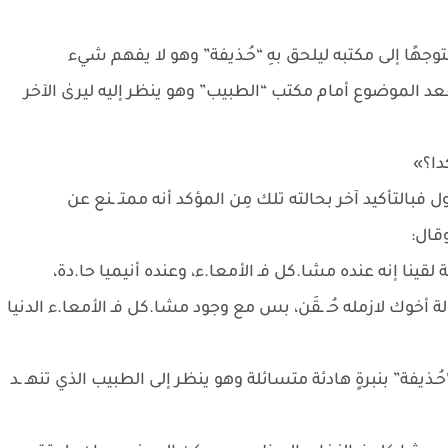
جهًا إلى مكتبه ليلحق بهِ “حُـذيفة” وهو لا يفهم شيء
 الموضوع أمام مكتب “الطبيب” وهو ينظر إليه ليرىٰ الآخر
دا؟»
ل فبالتأكيد آخر بحالته تلك مِن المؤكد أنه ممتـ ـنع عن
قال:
ينا إنه عنده مشا.كل فـ الأمعا.ء، وعنده أنيميا حا.دة،
لة أخوك لازمله حُـ ـقَن، بس مع وجود مشا.كل فـ الأمعا.ء الدنيا
ُـذيفة” بنبرةٍ هادئة متسائلة وهو ينظر إلى الطبيب الذي تنهـ ـد