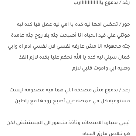
رغد / بدموع ياااااااااااااارب
حور / تحضن امها ليه كده يا امي ليه عمل فيا كده ليه
موتني علي قيد الحياه انا أصبحت جثه بلا روح جثه هامدة
جثه مجهوله انا مش عارفه نفسي لان نفسي ادم اه وابي
كمان سبني ليه كده يا الله تحكم عليا بكده لازم انفذ
وصيه ابي واموت قلبي لازم
رغد / بدموع مش مصدقه اللي هما فيه مصدومه ليست
مستوعبه هل في غمضه عين أصبح زوجها مع راحلين
تيجي سياره الاسعاف وتأخذ منصور الي المستشفي لكن
هو خلاص فارق الحياه