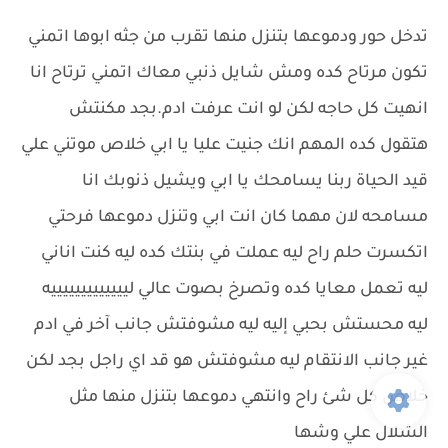
تدخل حور ودموعها بتنزل منها تقرب من جثه ابوها اتمني
تكون مرتاح كده ومش شايل ذنبي معاك اتمني ترتاح انا
انهيت كل حاجه لكن لو انت عرفت ادم.بجد مكنتش
هتقول كده المهم انك جنيت عليا يا ابي خلاص موتني علي
قيد الحياة ربنا يسامحك يا ابي ويشيل ذنوبك انا
مسامحه لان مهما كان انت ابي وتنزل دموعها فرحتي
اتكسرت حلم راح ليه عملت في بنتك كده ليه كنت اناني
ليه تعمل معايا كده وتصرخ بصوت عالي ليييييييييييييه
ليه محستش بحبي إليه ليه مشوفتش جانب آخر في ادم
غير جانب الانتقام ليه مشوفتش هو قد اي راجل بجد لكن
خلاص كل شئ راح وانتهي دموعها بتنزل منها مثل
الشلال علي وشها