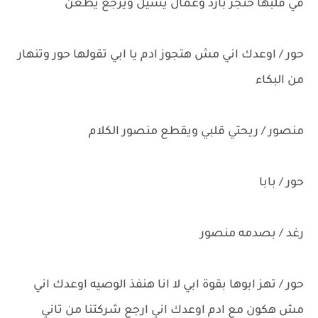
في قلبها خنجر بارد وعمال يشيل ويرجع يطعن
حور / اوعدك اني مش هتجوز ادم يا ابي تقولها حور وتنهار
من البكاء
منصور / ريحتي قلبي ويقطع منصور الكلام
حور / بابا
رغد / بصدمه منصور
حور / تهز ابوها بقوة ابي لا انا هنفذ الوصيه اوعدك اني
مش هكون مع ادم اوعدك اني ارجع شركتنا من تاني