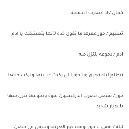
كمال / لا هنعرف الحقيقه
تسنيم / حور عمرها ما تقول كده لأنها بتعشقك يا ادم
ادم / دموعه بتنزل منه
تتطلع ليله تجري ورا حور اللي ركبت عربيتها وتركب جنبها
حور / تفضل تضرب الدركسيون بقوة ودموعها تنزل منها
بانهيار شديد
ليله / اقفي يا حور توقف حور العربيه وتترمي في حضن