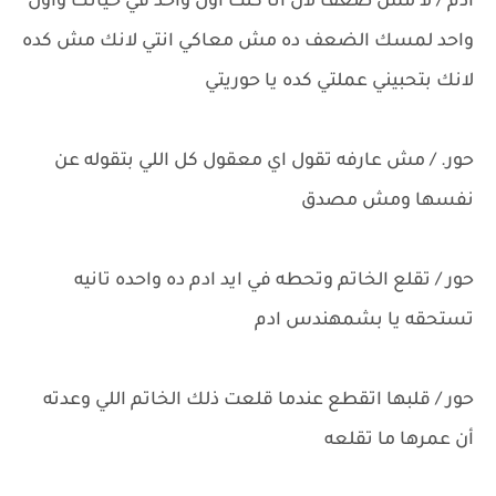
ادم / لا مش ضعف لان انا كنت اول واحد في حياتك واول
واحد لمسك الضعف ده مش معاكي انتي لانك مش كده
لانك بتحبيني عملتي كده يا حوريتي
حور. / مش عارفه تقول اي معقول كل اللي بتقوله عن
نفسها ومش مصدق
حور / تقلع الخاتم وتحطه في ايد ادم ده واحده تانيه
تستحقه يا بشمهندس ادم
حور / قلبها اتقطع عندما قلعت ذلك الخاتم اللي وعدته
أن عمرها ما تقلعه