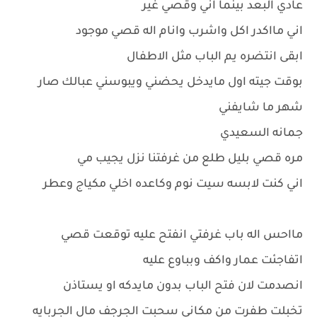
عادي البعد بينما اني وقصي غير
اني مااكدر اكل واشرب وانام اله قصي موجود
ابقى انتضره يم الباب مثل الاطفال
بوقت جيته اول مايدخل يحضني ويبوسني عبالك صار
شهر ما شايفني
جمانه السعيدي
مره قصي بليل طلع من غرفتنا نزل يجيب مي
اني كنت لابسه سيت نوم وكاعده اخلي مكياج وعطر
مااحس اله باب غرفتي انفتح عليه توقعت قصي
اتفاجئت عمار واكف وبباوع عليه
انصدمت لان فتح الباب بدون مايدكه او يستاذن
تخبلت طفرت من مكاني سحبت الجرجف مال الجربايه