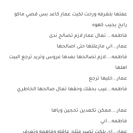
عفتها بلغرفه ورحت لكيت عمار كاعد بس قصي ماكو
رايح يجيب كهوه
فاطمه... تعال عمار لازم تصالح ندى
عمار...اني مازعلتها حتى اصالحها
فاطمه....لازم تصالحها بعدها عروس وتريد ترجع البيت
اهلها
عمار...خليها ترجع
فاطمه...عيب بحقك وحقها تعال صالحها الخاطري
عمار....ممكن تكعدين تحجين وياها
فاطمه...اني
عمار...اي بلكت تصير مثلج عاقله وفاهمه وتعرف