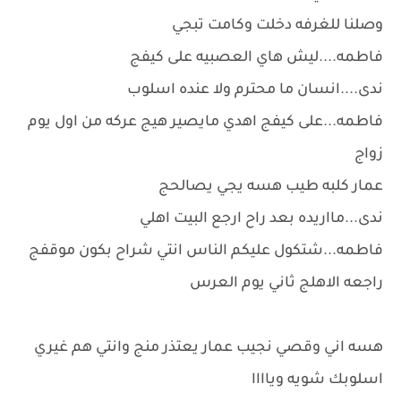
وصلنا للغرفه دخلت وكامت تبجي
فاطمه....ليش هاي العصبيه على كيفج
ندى....انسان ما محترم ولا عنده اسلوب
فاطمه...على كيفج اهدي مايصير هيج عركه من اول يوم
زواج
عمار كلبه طيب هسه يجي يصالحج
ندى...مااريده بعد راح ارجع البيت اهلي
فاطمه...شتكول عليكم الناس انتي شراح بكون موقفج
راجعه الاهلج ثاني يوم العرس
هسه اني وقصي نجيب عمار يعتذر منج وانتي هم غيري
اسلوبك شويه وياااا