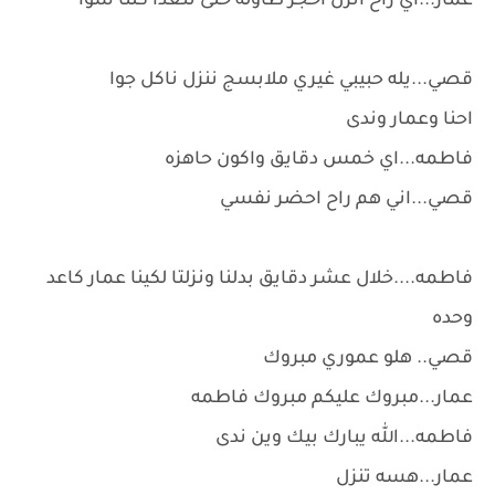
عمار...اي راح انزل احجز طاوله حتى نتغدا كلنا سوا
قصي...يله حبيبي غيري ملابسج ننزل ناكل جوا
احنا وعمار وندى
فاطمه...اي خمس دقايق واكون حاهزه
قصي...اني هم راح احضر نفسي
فاطمه....خلال عشر دقايق بدلنا ونزلتا لكينا عمار كاعد
وحده
قصي.. هلو عموري مبروك
عمار...مبروك عليكم مبروك فاطمه
فاطمه...الله يبارك بيك وين ندى
عمار...هسه تنزل