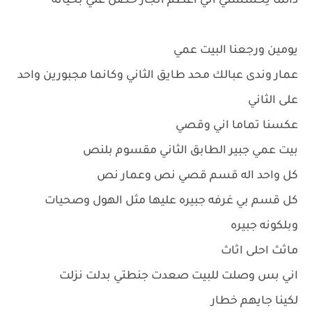
دائما يحسسني اني أعظم انجاز حصل علي بحياته
يومين ورجعنا البيت عمي
عمار وندى عبالك محد طايق الثاني وكانما مجبورين واحد
على الثاني
عكسنا تماما اني وقصي
بيت عمي جبير الطابق الثاني مقسوم بلنص
كل واحد اله قسم قصي نص وعمار نص
كل قسم بي غرفه جبيره عليها مثل الهول وصحيات
وبلكونه جبيره
ماثث احلى اثاث
اني بس وصلت للبيت صعدت جنطتي بدلت نزلت
لكينا جايهم خطار