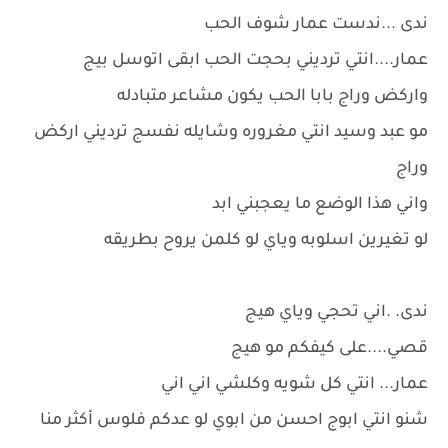
ندى ...ندست عمار شوف الحب
عمار....انتي ترديني بحجت الحب ابقى اتوسل بيج
واركض وراج بابا الحب يكون مشاعر متبادله
مو عبد وسيد انتي مغروره وشايله نفسج ترديني اركض
وراج
واني هذا الوضع ما يعجبني ابد
لو تغيرين اسلوبه وياي لو كلمن يروح بطريقه
ندى. .اني تحجي وياي هيج
قصي....على كيفكم مو هيج
عمار... انتي كل شويه وكلشي اني اني
شنو انتي ابوج احسن من ابوي لو عدكم فلوس أكثر منا