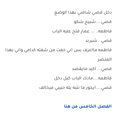
دخل قصي شافني بهذا الوضع
قصي....شبيج شكو
فاطمه.. ... عمار فتح عليه الباب
قصي.. شيربد
فاطمه مااعرف بس اني خفت من شفته كدامي واني بهذا
المنضر
قصي... اكيد مايقصد
فاطمه....مادك الباب كبل دخل
قصي....ايجوز ما نتبه يله حبيبي ميخالف
الفصل الخامس من هنا