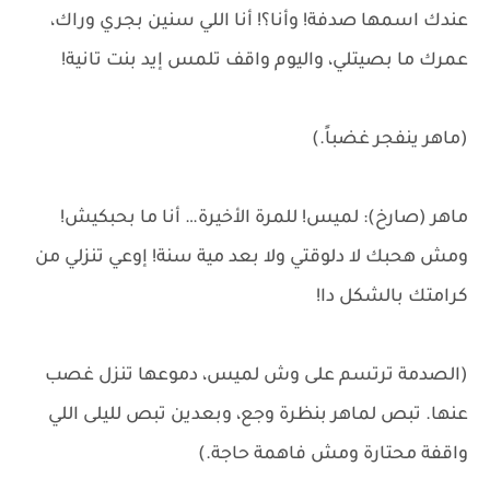
عندك اسمها صدفة! وأنا؟! أنا اللي سنين بجري وراك،
عمرك ما بصيتلي، واليوم واقف تلمس إيد بنت تانية!
(ماهر ينفجر غضباً.)
ماهر (صارخ): لميس! للمرة الأخيرة… أنا ما بحبكيش!
ومش هحبك لا دلوقتي ولا بعد مية سنة! إوعي تنزلي من
كرامتك بالشكل دا!
(الصدمة ترتسم على وش لميس، دموعها تنزل غصب
عنها. تبص لماهر بنظرة وجع، وبعدين تبص لليلى اللي
واقفة محتارة ومش فاهمة حاجة.)