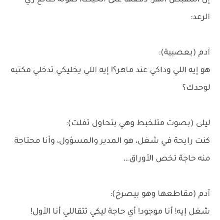
إن المقبض اتهز. دفعها على الحيطا، صوته طالع زي
الرعد:
آدم (بعصبية):
هو إيه اللي وداكي عند ماهر؟! إيه اللي يخليكي تدخلي مكتبه
لوحدك؟
ليلى (بصوت متلخبط وهي بتحاول تفلت):
كنت رايحة في شغل، هو المدير والمسؤول، وأنا محتاجة
منه حاجة تخص الأوراق…
آدم (مقاطعها وهو بيصرخ):
شغل إيه! أنا موجود! أي حاجة ليكي تتقاللي أنا الأول!