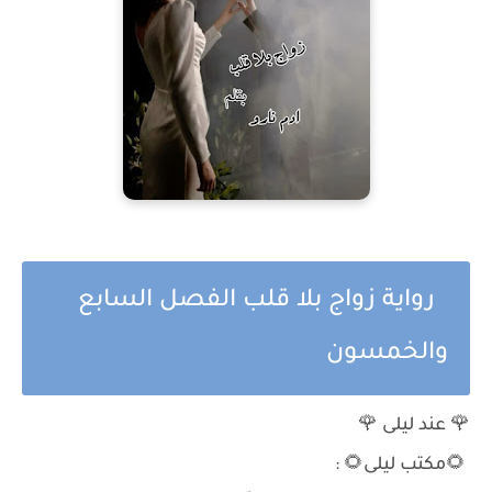
رواية زواج بلا قلب الفصل السابع
والخمسون
🌹 عند ليلى 🌹
🌻مكتب ليلى🌻 :