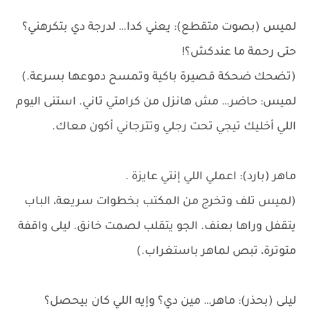
لميس (بصوت متقطع): يعني كدا… لدرجة دي بتكرهني؟
حتى رحمة ما عندكش؟!
(تضحك ضحكة قصيرة باكية وتمسح دموعها بسرعة.)
لميس: حاضر… مش هانزل من كرامتي تاني. استنى اليوم
اللي أخليك تيجي تحت رجلي وتترجاني أكون معاك.
ماهر (بارد): اعملي اللي إنتي عايزة .
(لميس تلف وتخرج من المكتب بخطوات سريعة، الباب
يتقفل وراها بعنف. الجو يتقلب لصمت خانق. ليلى واقفة
متوترة، تبص لماهر باستغراب.)
ليلى (بحذر): ماهر… مين دي؟ وإيه اللي كان بيحصل؟