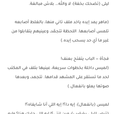
ليلى (تضحك بخفة): لا والله… بلاش مبالغة.
(ماهر يمد إيده ياخد ملف تاني منها، بالغلط أصابعه
تلمس أصابعها. اللحظة تتجمّد، وعينيهم يتقابلوا من
غير ما أي حد يسحب إيده.)
فجأة — الباب يتفتح بعنف!
(لميس داخلة بخطوات سريعة، عينيها بتلف في المكتب
لحد ما تستقر على المشهد قدامها. تتجمد، وبعدها
صوتها يعلو بانفعال.)
لميس (بانفعال): إيه دا؟! إيه اللي أنا شايفاه؟!