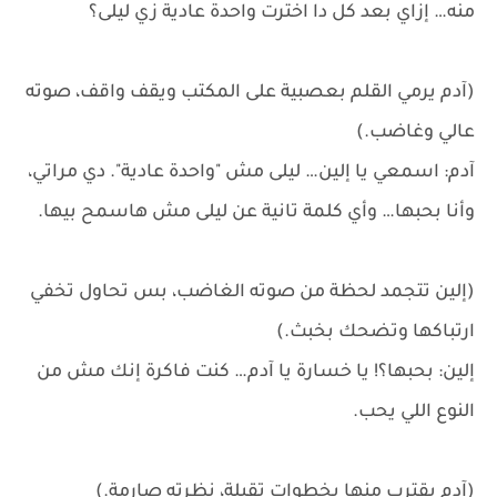
منه… إزاي بعد كل دا اخترت واحدة عادية زي ليلى؟
(آدم يرمي القلم بعصبية على المكتب ويقف واقف، صوته
عالي وغاضب.)
آدم: اسمعي يا إلين… ليلى مش "واحدة عادية". دي مراتي،
وأنا بحبها… وأي كلمة تانية عن ليلى مش هاسمح بيها.
(إلين تتجمد لحظة من صوته الغاضب، بس تحاول تخفي
ارتباكها وتضحك بخبث.)
إلين: بحبها؟! يا خسارة يا آدم… كنت فاكرة إنك مش من
النوع اللي يحب.
(آدم يقترب منها بخطوات تقيلة، نظرته صارمة.)