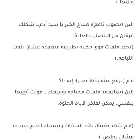
وشها.)
إلين (بصوت ناعم): صباح الخير يا سيد آدم… شكلك
غرقان في الشغل كالعادة.
(تحط ملفات فوق مكتبه بطريقة متعمدة عشان تلفت
انتباهه.)
آدم (يرفع عينه بنفاذ صبر): إيه دا؟
إلين (بمايعة): ملفات محتاجة توقيعك… قولت أجيبها
بنفسي. يمكن نفتكر الأيام الحلوة.
(آدم يتنهد بغيظ، ياخد الملفات ويمسك القلم بسرعة
عشان يخلص.)