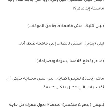
(تبص لليلى بغضب): مين إنتي؟! إيه اللي جابك هنا؟ وليه
ماسكة إيد ماهر؟!
(ليلى تتلبك، مش فاهمة حاجة من الموقف.)
ليلى (بتوتر): استني لحظة… إنتي فاهمة غلط، أنا…
(ماهر يقطع كلامها بسرعة وبصرامة.)
ماهر (بحدة): لميس! كفاية… ليلى مش محتاجة تديكي أي
تفسيرات. اللي حصل دا كان صدفة.
لميس (بصوت متكسر): صدفة؟! طول عمرك كل حاجة