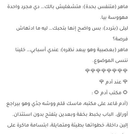
ماهر (متنفس بحدة): متشغليش بالك… دي مجرد واحدة
مهووسة بيا.
ليلى (بتردد): بس واضح إنها بتحبك… ليه ما ادتهاش
فرصة؟
ماهر (بعصبية وهو يبعد نظره): عندي أسبابي… خلينا
ننسى الموضوع.
🌹🌹🌹🌹🌹🌹🌹🌹
🌹 عند أدم 🌹
🌻 مكتب أدم 🌻 :
(آدم قاعد على مكتبه، ماسك قلم ووشه جدّي وهو بيراجع
أوراق. الباب يخبط بخفة وبعدين يتفتح بدون استئذان.
إلين داخلة، خطواتها بطيئة ومتمايلة، ابتسامة ماكرة على