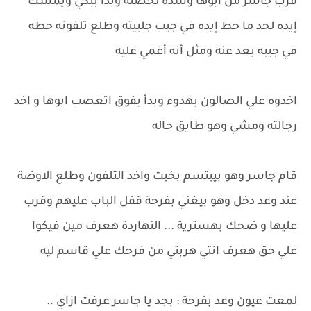
قرب جاسر من ابوها وشده لحضنه وبدأ يبكي ويمسك
إيده لحد ما حط إيده في جيب جلبيته وطلع تلفونه حطه
في جيبه بعد عنه ومثل أنه أغمي عليه
اخدوه علي الصالون بهدوء وبدأ يفوق اتعصب ابوها و اخد
رجالته ومشي وهو طايق حاله
قام جاسر وهو بيبتسم بخبث واخد التلفون وطلع الاوضة
عند وعد دخل وهو بيغني بفرحة قفل الباب عليهم وقرب
عليها و ضحك بهسترية ... النهاردة هعرف مين فيكوا
علي حق هعرف انتي هربتي من فرحك علي قاسم ليه
لمعت عيون وعد بفرحة : بجد يا جاسر عرفت ازاي ..