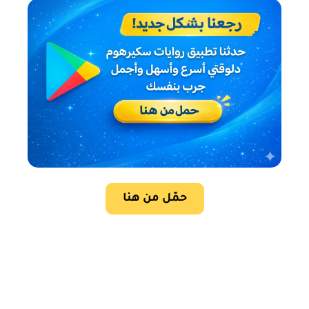
حمّل من هنا