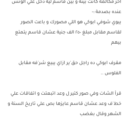
اخر مكالمة كانت بينه و بين قاسم ليه دخل علي الوتس
عنده بصدمة :-
يبوي شوفي ابوكي هو اللي مصورك و باعت الصور
لقاسم مقابل مبلغ ٢٥٠ الف جنية عشان قاسم يتمتع
بيهم
مقرف ابوكي ده راجل حق'ير ازاي يبيع شر'فه مقابل
الفلوس ..
قرأ الشات وفي صور كتير ل وعد اتبعتت و اتفاقات علي
خط'ف وعد عشان قاسم عايزها بص علي تاريخ السنة و
الشهر وقال بغضب