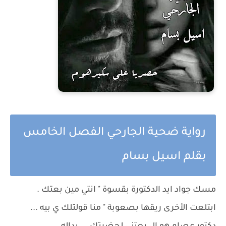
رواية ضحية الجارحي الفصل الخامس
بقلم اسيل بسام
مسك جواد ايد الدكتورة بقسوة " انتي مين بعتك .
ابتلعت الأخرى ريقها بصعوبة " منا قولتلك ي بيه ...