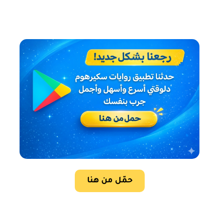
حمّل من هنا