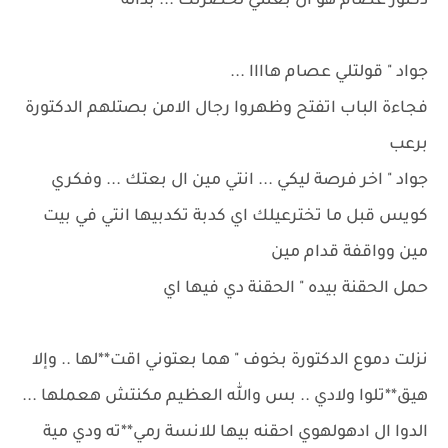
دكتور عصام هو ال بعتني لحضرتك ... بداله
جواد " قولتلي عصام هاااا ...
فجاءة الباب اتفتح وظهروا رجال الامن بصتلهم الدكتورة
برعب
جواد " اخر فرصة ليكي ... انتي مين ال بعتك ... وفكري
كويس قبل ما تخترعيلك اي كدبة تكدبيها انتي في بيت
مين وواقفة قدام مين
حمل الحقنة بيده " الحقنة دي فيها اي
نزلت دموع الدكتورة بخوف " هما بعتوني اقت**لها .. وإلا
هيق**تلوا ولادي .. بس والله العظيم مكنتش هعملها ...
الدوا ال ادهولهوي احقنه بيها للانسة رمي**ته ودي مية