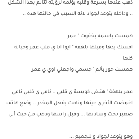
ذهب عندها بسرعة وقلبه يؤلمه لرؤيته تتالم بهذا الشكل
.. وداخله يتوعد لجواد لانه السبب في حالتها هذه ..
همست باسمه بخفوت " عمر
امسك يدها وقبلها بلهفة " ايوا انا ي قلب عمر وحياته
كلها
همست حور بألم " جسمي واجعني اوي ي عمر
عمر بلهفة " هتبقى كويسة ي قلبي .. نامي ي قلبي نامي
اغمضت الأخرى عينها ونامت بفعل المخدر .. وضع هاتف
صغير تحت وسادتها ... وقبل راسها وذهب من حيث أتى
وهو يتوعد لجواد و للجميع ...