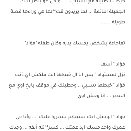
خرجت الطبيبة مع الشباب. .... وبقى هو ينظر لتلك
الجميلة النائمة ... لما يريدون قت**لها هي وراءها قصة
طويلة .......
تفاجاءة بشخص يمسك يديه وكان طفله "فؤاد"
فؤاد " أسف
نزل لمستواه " بس انا ال خبطها انت ملكش اي ذنب
فؤاد " خبطها بسببي .. وحطيتك في موقف بايخ اوي مع
المدير ... انا وحش اوي
جواد " الوحش انك تسيبهم يتنمروا عليك .... وأنا في
عمرك واحد مسك ايد عمتك ... كسر**تله أنفه ... وجدك