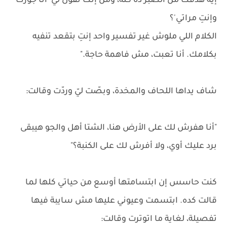
إيه هدفك من الصبر ده كله، ومن إنك تقول لي 'أنا جوزك
وإنتِ مراتي'؟
الكلام اللي ملوش غير تفسير واحد إنتِ بتقعد تنفيه
بكلامك. أنا تعبت، مش فاهمة حاجة."
شاف يداها اللحاف والمخدة، وبصّت ليّ وردّت وقالت:
"أنا هفرش لك على الأرض هنا، الشتا أهل والجو هيبقى
برد عليك أوي، ولا أفرش لك على الكنبة؟"
كنت حاسس إن ابتسامتها أوسع من حياتي كلها لما
قالت كده. ابتسمت وعيوني عليها مش سايبة فيها
تفصيلة، لغاية ما اتوترت وقالت: