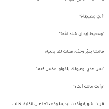
"أنتِ مِعيطِة؟"
"وهعيط إيه إن شاء الله؟"
قالتها بكبْر وحدّة، فقلت لها بحنية:
"بس هدّي، وعيونك بتقولوا عكس كده."
"وأنت مالك أنت؟"
قربت شوية وأخدت إيديها وقعدتها على الكنبة. كانت