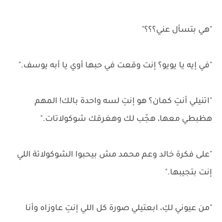
"هي بتسأل عني؟؟؟"
"في إيه يا يويو؟ إنت وقعت في حبها أوي يا أبه يوسف."
"اتنيلي أنتِ كمان؟ هو إنتِ لسه واحدة بالك! المهم
هظبطي معها، هجّب لك وهغرقك شوكولاتات."
"على فكرة خالد وعم محمد مش بيحبوا الشوكولاتة اللي
إنت بتجيبها."
"من عيوني لكِ، ابعتيلي صورة كل اللي إنتِ عاوزاه وأنا