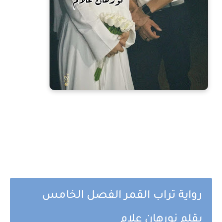
رواية تراب القمر الفصل الخامس
بقلم نورهان علام