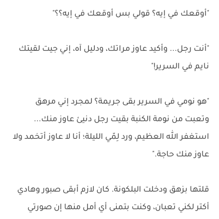
"أوقعك في إيه؟ قولي بس أوقعك في إيه؟؟"
"أنت رجل... وأكيد عاوز مراتك، ودليل آه، إني جيت لقيتك
نايم في السرير!"
"هو نومي في السرير بقى جريمة؟ لمجرد إني مرهق
وتعبت من نومة الكنبة بقيت رجل دنيئ عاوز منك...
استغفر الله العظيم، ورد لِمّي الليلة؛ أنا لا عاوز أتخمد ولا
عاوز منك حاجة."
قلتها بزهق ودخلت البلكونة. كان لازم أبقى صبور وهادي
أكتر لكني تعبان، وكنت بتمنى أي أمل منها إن صورتي