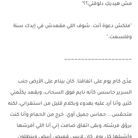
مش هيديكِ دلوقتي؟؟"
"ملكش دعوة أنت. شوف اللي مقعدش في إيدك سنة
وفلسعت."
————————————————————
عدّى كام يوم على اتفاقنا. كان بينام على الأرض جنب
السرير حاسس كأنه نايم فوق السحاب، ويقعد يكلّمني
كتير، وأنا أرد عليه بهدوء وبكلام قليل من استغرابي، لكنه
متحمّس... حماس جميل أوي. خرج من الحمام وأنا كنت
بروّق فرشته، وبقى اتفاق صامت إني أنا اللي أفرشها
وأشيلها كل يوم. كان لابس قميص أبيض وبنطلون