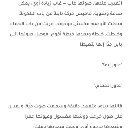
اتغيرت عندها. صوتها غاب — غاب زيادة أوي، يمكن
ساعة وشوية. مافيش حركة باينة من باب البلكونة،
فدخلت الأوضة؛ مكنتش موجودة. قربت من باب الحمام
وخبطت: خبطة وبعدها خبطة أقوى؛ فوصل صوتها اللي
باين جدًا إنها بتعيط!
"عاوز إيه؟"
"عاوز الحمام."
قالتها ببرود متعمد. دقيقة وسمعت صوت ميّة، وبعدين
على طول خرجت ووشها مغسول وعيونها حمرا
وشعرها مرفوع أوي. وقفت قصادها وقلت: