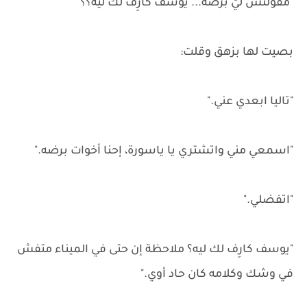
"مقولتش ليّ برضه... يوسف كارِف لك ليه؟؟"
بصيت لها بزهق وقلت:
"تاليا ابعدي عني."
"اسمعي مني واتشتري يا ياسورة، إحنا أخوات برضه."
"اتفضلي."
"يوسف كارِف لك ليه؟ ملاحظة إن حتى في الميناء متفش
في وشك وكلامه كان حاد أوي."