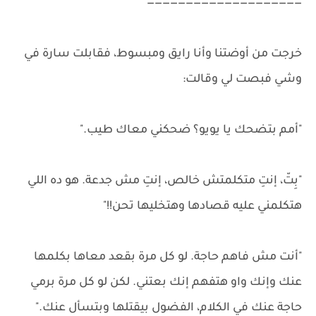
————————————————————
خرجت من أوضتنا وأنا رايق ومبسوط، فقابلت سارة في
وشي فبصت لي وقالت:
"أمم بتضحك يا يويو؟ ضحكني معاك طيب."
"بِتّ، إنتِ متكلمتش خالص، إنتِ مش جدعة. هو ده اللي
هتكلمني عليه قصادها وهتخليها تحن!!"
"أنت مش فاهم حاجة. لو كل مرة بقعد معاها بكلمها
عنك وإنك واو هتفهم إنك بعتني. لكن لو كل مرة برمي
حاجة عنك في الكلام، الفضول بيقتلها وبتسأل عنك."