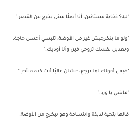
"ليه؟ كفاية فستانين، أنا أصلًا مش بخرج من القصر."
"ولو ما بتخرجيش غير من الأوضة، تلبسي أحسن حاجة.
وبعدين نفسك تروحي فين وأنا أوديك."
"هبقى أقولك لما ترجع، عشان غالبًا أنت كده متأخر."
"ماشي يا ورد."
قالها بتحية لذيذة وابتسامة وهو بيخرج من الأوضة.