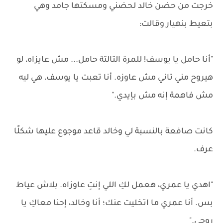
خرجت من حضن خالد لحضني ومسكتها جامد وهي
بتعيط بنهيار وقالت:
"أنا حامل يا يوسف! للمرة التالتة حامل... مش عايزاه، لو
هيروح مني تاني مش عاوزه. أنا تعبت يا يوسف، هي ليه
مش فاهمة إنه مش بإيدي."
كانت صافعة بالنسبة لي وخالد قاعد موجوع عليها شكلًا
عرف.
"اهدي يا عمري، هعمل لكِ اللي إنتِ عاوزاه. بلاش عياط
بس. أنا عمري ما اتخليت عنك؛ أنا وخالد، إحنا معاكِ يا
روحي."