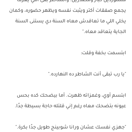
مستوردين كُبار ومصدّرين. والشاطر بقى اللي يعرف
يجمع صفقات أكتر ويثبت نفسه ويظهر حضوره، وكمان
يخلي اللي ما تعاقدش معاه السنة دي يستنى السنة
الجاية يتعاقد معاه."
ابتسمت بخفة وقلت:
"يا رب تبقى أنت الشاطر ده النهارده."
ابتسم أوي، وغمزاته ظهرت. أما بيضحك كده بحس
عيونه بتضحك معاه رغم إني قلتله حاجة بسيطة جدًا.
"جهزي نفسك عشان ورانا شوبينج طويل جدًا بكرة."