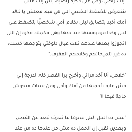
"إنت راضي، وهي على فكرة راضية، بس إنت مش
بتتعرض للضغط النفسي اللي هي فيه. معلش يا خالد
أمك أكيد بتضايق ليلى بكلام، أمي شخصيًّا بتضغط على
ليلى وكذا مرة وقفتها عند حدها وهي مكملة. فكرة إن اللي
اتجوزوا بعدها عندهم تلات عيال دلوقتي بتوجعها كست؛
ده غير تلميحاتهم وكلامهم المقرف."
"خلاص، أنا آخد مراتي وأخرج برا القصر كله. لدرجة إني
مش عارف أحميها من أمك وأمي ومن ستات ميجوش
حاجة فيها!!!"
"مش ده الحل. ليلى عمرها ما تعرف تبعد عن القصر،
وبعدين تقبل إن الحمل ده مش من عندها ده من عند