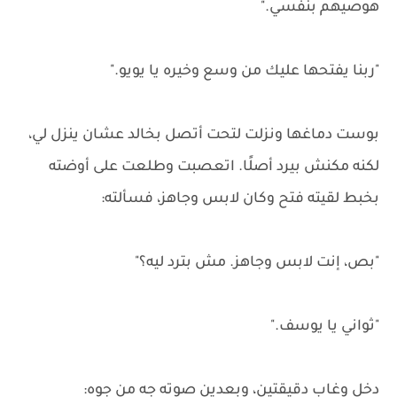
هوصيهم بنفسي."
"ربنا يفتحها عليك من وسع وخيره يا يويو."
بوست دماغها ونزلت لتحت أتصل بخالد عشان ينزل لي،
لكنه مكنش بيرد أصلًا. اتعصبت وطلعت على أوضته
بخبط لقيته فتح وكان لابس وجاهز، فسألته:
"بص، إنت لابس وجاهز. مش بترد ليه؟"
"ثواني يا يوسف."
دخل وغاب دقيقتين، وبعدين صوته جه من جوه: