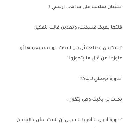
"عشان سلمت على مراته... ارتحتي!!"
قلتها بغيظ فسكتت، وبعدين قالت بتفكير:
"البنت دي مطلعتش من البخت. يوسف يعرفها أو
عاوزها من قبل ما يتجوزوا."
"عاوزة توصلي لإيه؟؟"
بصّت لي بخبث وهي بتقول:
"عاوزة أقول يا أخويا يا حبيبي إن البنت مش خالية من