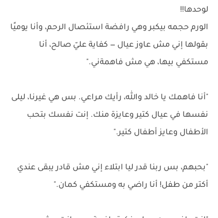
لوحدها!!
الورم حجمه بيكبر وهي رافضة استئصال الرحم، وأنا يوميًا
بقولها إني مش عاوز عيال — كفاية عليّ صالح، أنا
مستكفي بيها، هي مش فاهمةني."
"أنا فاهمك يا خالد والله، رأيك مراعي. بس هي غيرنا، ليلى
نفسها في عيال كتير وعايزة منك. إنت نفسك بتحب
الأطفال وعايز أطفال كتير."
"بحبهم، بس ربنا قدر ليا ابتلاء إني مش قادر يبقى عندي
أكتر من طفل! أنا راضي به ومستكفي كمان."