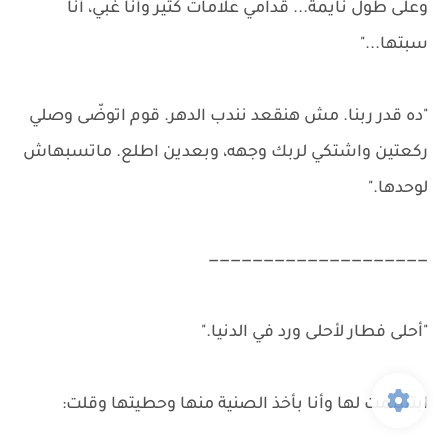
وعلى طول نايمة... قدامي علامات كتير وأنا غبي، أنا
سبتها..."
"ده قدر ربنا. مش هنقعد نندب الدهر. قوم اتوضّى وصلي
ركعتين واشتكي لربك وجهه، وبعدين اطلع. ماتسبهاش
لوحدها."
————————————————————
"أحلى فطار لأحلى ورد في الدنيا."
ابتسمت لها وأنا بأخذ الصنية منها وحطيتها وقلت: