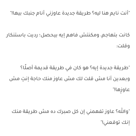
"أنت نايم هنا ليه؟ طريقة جديدة عاوزني أنام جنبك بيها!"
كانت بتهاجم، ومكنتش فاهم إيه بيحصل؛ رديت باستنكار
وقلت:
"طريقة جديدة إيه؟ هو كان في طريقة قديمة أصلًا؟
وبعدين أنا مش قلت لك مش عاوز منك حاجة إنتِ مش
عاوزِها!"
"والله؟ عاوز تفهمني إن كل صبرك ده مش طريقة منك
إنك توقعني!"