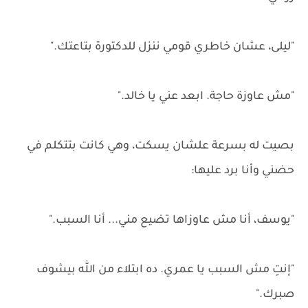
"ليلى، عشان خاطري قومي ننزل للدكتورة بتاعتك."
"مش عاوزة حاجة. ابعد عني يا خالد."
بصيت له بسرعة علشان يسكت، وهي كانت بتتكلم في
حضني وأنا برد عليها:
"يوسف، أنا مش عاوزاها تضيع مني... أنا السبب."
"إنتِ مش السبب يا عمري. ده ابتلاء من الله بيشوف
صبرك."