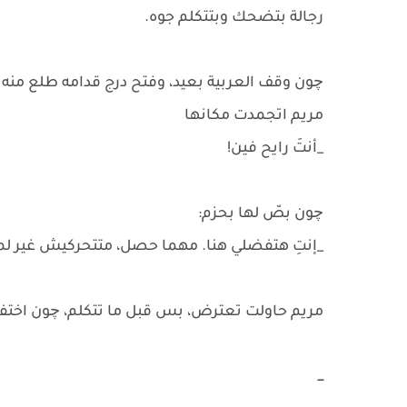
رجالة بتضحك وبتتكلم جوه.
چون وقف العربية بعيد، وفتح درج قدامه طلع م
مريم اتجمدت مكانها
_أنتَ رايح فين!
چون بصّ لها بحزم:
_إنتِ هتفضلي هنا. مهما حصل، متتحركيش غير لما
مريم حاولت تعترض، بس قبل ما تتكلم، چون اختف
ـــ