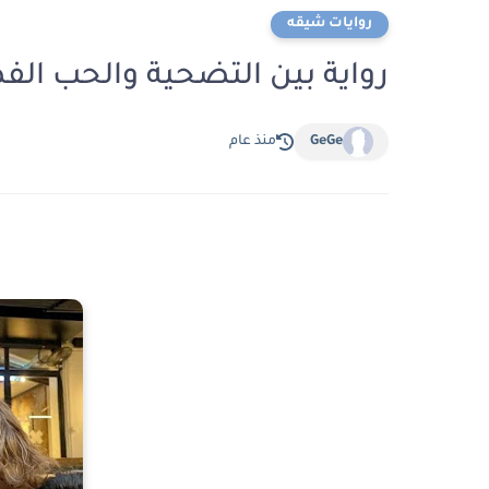
روايات شيقه
رواية بين التضحية والحب الفصل الخ
GeGe
منذ عام