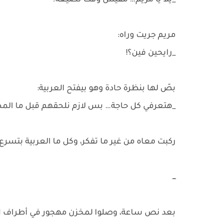
_يلا يا مريم… مفيش وقت نضيّعه.
مريم جريت وراه:
_رايحين فين؟!
بصّ لها بنظرة حادة وهو بيفتح العربية:
_هتعرفي كل حاجة… بس لازم نلحقهم قبل ما الم
ركبت معاه من غير ما تفكر، وكل ما العربية بتسرع،
ـــ
بعد نص ساعة، وصلوا لمخزن مهجور في أطراف المد