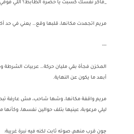
_فاكر نفسك كسبت يا حضرة الظابط؟ اللي فوقي 
مريم اتجمدت مكانها، قلبها وقع… يعني في حد أكب
---
المخزن فجأة بقي مليان حركة… عربيات الشرطة وص
أبعد ما يكون عن النهاية.
مريم واقفة مكانها، وشها شاحب، مش عارفة تبص 
ليلي مرعوبة، عينيها بتلف حوالين نفسها، وكأنه
چون قرب منهم، صوته ثابت لكنه فيه نبرة غريبة: