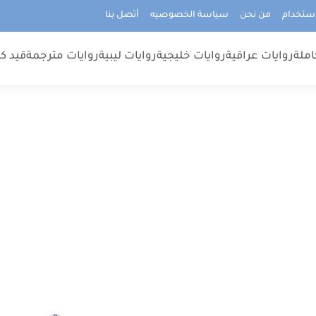
استخدام
من نحن
سياسة الخصوصيه
أتصل بنا
املة
روايات عراقية
روايات خليجية
روايات ليبية
روايات مترجمة
قيد كت