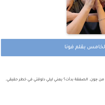
لخامس بقلم فونا
من چون. الصفقة بدأت؟ يعني ليلي دلوقتي في خطر حقيقي.