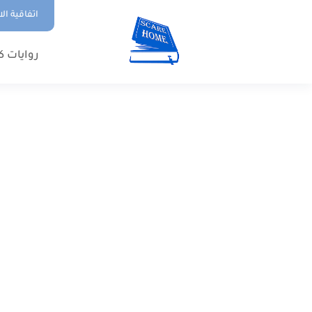
اتفاقية ال
روايات ك