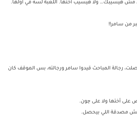
مش هيسيبك… ولا هيسيب أختها. اللعبة لسه في أولها.
ر من سامر!!
لت، رجالة المباحث قيدوا سامر ورجالته، بس الموقف كان
على أختها ولا على چون.
ا مش مصدقة اللي بيحصل.