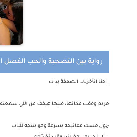
رواية بين التضحية والحب الفصل ا
_إحنا اتأخرنا… الصفقة بدأت
مريم وقفت مكانها، قلبها هيقف من اللي سمعته 
چون مسك مفاتيحه بسرعة وهو بيتجه للباب