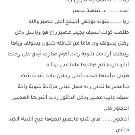
ﺭﻳﺎ ...... ﻳﺎﻋﻴﻮﻥ ﺭﻳﺎ ﻳﺎ ﺭﻭﺡ ﺭﻳﺎ
ﻧﻐﻢ ....... ﻣـ ﺷﺘﻬﻴﺔ ﻋﺼﻴﺮ
ﺭﻳﺎ ....... ﺳﻮﺩﺓ ﺑﻮﺟﻬﻲ ﺍﺟﻴﺒﻠﺞ ﺍﺣﻠﻰ ﻋﺼﻴﺮ ﻭﺍﻟﻠﻪ
ﻃﻠﻌﺖ ﻛﻮﻟﺖ ﻟﺴﻴﻒ ﻳﺠﻴﺐ ﻋﺼﻴﺮ ﺭﺍﺡ ﻫﻮ ﻭﺑﺎﺳﻞ ﺩﺧﻞ
ﻭﻇﻞ ﻳﺴﻮﻟﻒ ﻭﻱ ﻣﺎﻣﺎ ﻣﻦ ﺷﺎﻓﺘﻪ ﺷﻠﻮﻥ ﻳﺴﻮﻟﻒ ﻭﻳﺎﻫﺎ
ﻭﻳﻄﻨﻬﺎ ﺍﺭﺗﺎﺣﺖ ﺷﻮﻳﺔ ﺭﺩﺕ ﺍﻛﻮﻡ ﺻﺎﺭﺕ ﺍﻳﺪﻱ ﻋﻠﻰ ﺭﺟﻠﻬﺎ
ﺍﺷﻮ ﺑﺎﺭﺩﺓ ﺛﻠﺞ ﻛﻮﻟﺘﻠﻬﺎ ﻣﺎﻣﺎ ﺍﻧﺘﻲ ﺑﺮﺩﺍﻧﺔ
ﻫﺰﺗﻠﻲ ﺑﺮﺍﺳﻬﺎ ﻛﻌﺪﺕ ﺍﺩﻓﻲ ﺭﺟﻠﻴﻦ ﻣﺎﻣﺎ ﺑﺄﻳﺪﻳﺔ ﺷﻜﺪ
ﻣﺎﺍﻋﺼﺮ ﻣﺎ ﺗﻨﻄﻲ ﺭﺩﺓ ﻓﻌﻞ ﻋﺒﺎﻟﻲ ﻣﺮﺗﺎﺣﺔ ﺷﻮﻳﺔ ﻭﺍﺟﺔ
ﺳﻴﻒ ﺟﺎﻳﺐ ﻋﺼﻴﺮ ﻭﺩﺧﻞ ﺍﻟﺪﻛﺘﻮﺭ ﺭﺩﺕ ﺍﺷﺮﺑﻬﺎ ﺍﻟﻌﺼﻴﺮ
ﺍﻟﺪﻛﺘﻮﺭ ﻛﺎﻝ
ﺍﻟﺪﻛﺘﻮﺭ ....... ﻫﺎﻱ ﺷﻨﻮ ﻣﺎﻳﺼﻴﺮ ﺗﻨﻄﻮﻫﺎ ﻫﻴﺞ ﺍﺷﻴﺎﺀ ﺍﻟﻜﺒﺪ
ﻣﺘﺄﺫﻱ