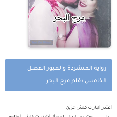
رواية المتشردة والغيور الفصل
الخامس بقلم مرج البحر
ﺍﻋﺘﺬﺭ ﺍﻟﺒﺎﺭﺕ ﻛﻠﺶ ﺣﺰﻳن