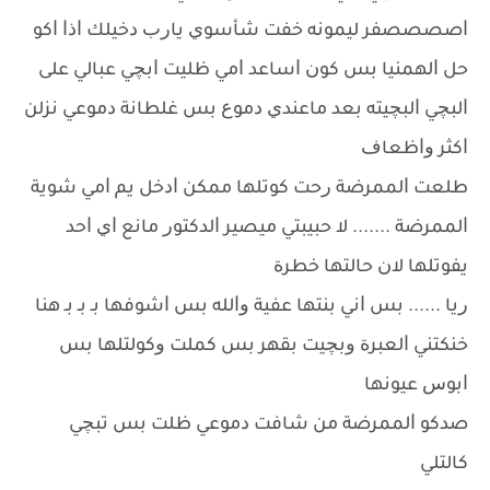
ﺍﺻﺼﺼﺼﻔﺮ ﻟﻴﻤﻮﻧﻪ ﺧﻔﺖ ﺷﺄﺳﻮﻱ ﻳﺎﺭﺏ ﺩﺧﻴﻠﻚ ﺍﺫﺍ ﺍﻛﻮ
ﺣﻞ ﺍﻟﻬﻤﻨﻴﺎ ﺑﺲ ﻛﻮﻥ ﺍﺳﺎﻋﺪ ﺍﻣﻲ ﻇﻠﻴﺖ ﺍﺑﭽﻲ ﻋﺒﺎﻟﻲ ﻋﻠﻰ
ﺍﻟﺒﭽﻲ ﺍﻟﺒﭽﻴﺘﻪ ﺑﻌﺪ ﻣﺎﻋﻨﺪﻱ ﺩﻣﻮﻉ ﺑﺲ ﻏﻠﻄﺎﻧﺔ ﺩﻣﻮﻋﻲ ﻧﺰﻟﻦ
ﺍﻛﺜﺮ ﻭﺍﻇﻌﺎﻑ
ﻃﻠﻌﺖ ﺍﻟﻤﻤﺮﺿﺔ ﺭﺣﺖ ﻛﻮﺗﻠﻬﺎ ﻣﻤﻜﻦ ﺍﺩﺧﻞ ﻳﻢ ﺍﻣﻲ ﺷﻮﻳﺔ
ﺍﻟﻤﻤﺮﺿﺔ ....... ﻻ ﺣﺒﻴﺒﺘﻲ ﻣﻴﺼﻴﺮ ﺍﻟﺪﻛﺘﻮﺭ ﻣﺎﻧﻊ ﺍﻱ ﺍﺣﺪ
ﻳﻔﻮﺗﻠﻬﺎ ﻻﻥ ﺣﺎﻟﺘﻬﺎ ﺧﻄﺮﺓ
ﺭﻳﺎ ...... ﺑﺲ ﺍﻧﻲ ﺑﻨﺘﻬﺎ ﻋﻔﻴﺔ ﻭﺍﻟﻠﻪ ﺑﺲ ﺍﺷﻮﻓﻬﺎ ﺑـ ﺑـ ﺑـ ﻫﻨﺎ
ﺧﻨﻜﺘﻨﻲ ﺍﻟﻌﺒﺮﺓ ﻭﺑﭽﻴﺖ ﺑﻘﻬﺮ ﺑﺲ ﻛﻤﻠﺖ ﻭﻛﻮﻟﺘﻠﻬﺎ ﺑﺲ
ﺍﺑﻮﺱ ﻋﻴﻮﻧﻬﺎ
ﺻﺪﻛﻮ ﺍﻟﻤﻤﺮﺿﺔ ﻣﻦ ﺷﺎﻓﺖ ﺩﻣﻮﻋﻲ ﻇﻠﺖ ﺑﺲ ﺗﺒﭽﻲ
ﻛﺎﻟﺘﻠﻲ