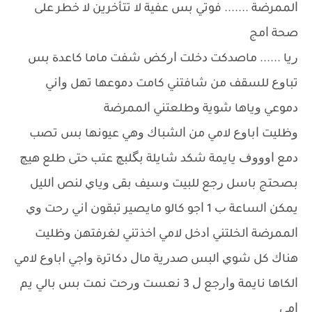
ﺍﻟﻤﻤﺮﺿﺔ ....... ﻓﻮﺗﻲ ﺑﺲ ﻋﻔﻴﺔ ﻻ ﺗﺘﺄﺧﺮﻳﻦ ﻻ ﺧﻄﺮ ﻋﻠﻰ
ﺻﺤﺔ ﺍﻣﺞ
ﺭﻳﺎ ...... ﻣﺎﺻﺪﻛﺖ ﺩﺧﻠﺖ ﺍﺭﻛﺾ ﺷﻔﺖ ﻣﺎﻣﺎ ﻛﺎﻋﺪﺓ ﺑﺲ
ﺗﺒﺎﻭﻉ ﻟﻠﺴﻘﻒ ﻣﻦ ﺷﺎﻓﺘﻨﻲ ﻛﺎﻣﺖ ﺩﻣﻮﻋﻬﺎ ﺗﻬﻞ ﻭﺍﻧﻲ
ﺩﻣﻮﻋﻲ ﻭﻳﺎﻫﺎ ﺷﻮﻳﺔ ﻭﻃﻠﻌﺘﻨﻲ ﺍﻟﻤﻤﺮﺿﺔ
ﻭﻇﻠﻴﺖ ﺍﺑﺎﻭﻉ ﻻﻣﻲ ﻣﻦ ﺍﻟﺸﺒﺎﻙ ﻭﻫﻲ ﻋﻴﻮﻧﻬﺎ ﺑﺲ ﺗﺼﺐ
ﺩﻣﻊ ﺍﻭﻭﻭﻑ ﻳﺎﻳﻤﺔ ﺷﻜﺪ ﺷﺎﻳﻠﺔ ﺑﮕﻠﺒﭻ ﻋﺘﺐ ﺣﺘﻰ ﻃﻠﻊ ﻫﻴﭻ
ﺑﺼﺤﺘﺞ ﺑﺎﺳﻞ ﺭﺟﻊ ﻟﻠﺒﻴﺖ ﻭﺳﻴﻒ ﺑﻘﻰ ﻭﻳﺎﻱ ﻟﻨﺺ ﺍﻟﻠﻴﻞ
ﻳﻤﻜﻦ ﺍﻟﺴﺎﻋﺔ ﺏ 1 ﺍﺟﻮ ﻛﺎﻟﻮ ﻣﺎﻳﺼﻴﺮ ﺗﺒﻘﻮﻥ ﺍﻧﻲ ﺭﺣﺖ ﻭﻱ
ﺍﻟﻤﻤﺮﺿﺔ ﺍﻟﺨﻠﺘﻨﻲ ﺍﺩﺧﻞ ﻻﻣﻲ ﺍﺧﺬﺗﻨﻲ ﻟﻐﺮﻓﺘﻬﻦ ﻭﻇﻠﻴﺖ
ﻫﻨﺎﻙ ﻛﻞ ﺷﻮﻱ ﺍﻟﺒﺲ ﺻﺪﺭﻳﺔ ﻣﺎﻝ ﺩﻛﺎﺗﺮﺓ ﻭﺍﺟﻲ ﺍﺑﺎﻭﻉ ﻻﻣﻲ
ﺍﻟﻜﺎﻫﺎ ﻧﺎﻳﻤﺔ ﻭﺍﺭﺟﻊ ﻝ 3 ﻧﻌﺴﺖ ﻭﺭﺣﺖ ﻧﻤﺖ ﺑﺲ ﺑﺎﻟﻲ ﻳﻢ
ﺍﻣﻲ