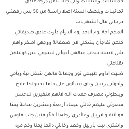
ﺧﻤﺴﻴﻨﺎﺕ ﻭﺳﺘﻴﻨﺎﺕ ﻭﺍﻧﻲ ﺟﺎﻧﺖ ﺍﻗﻞ ﺩﺭﺟﺔ ﻋﻨﺪﻱ
ﺛﻤﺎﻧﻴﻨﺎﺕ ﻭﺑﻨﺼﻒ ﺍﻟﺴﻨﺔ ﺍﺻﻼ ﺭﺍﺳﺒﺔ ﻣﻦ 50 ﺑﺲ ﺭﻓﻌﺘﻨﻲ
ﺩﺭﺟﺎﺗﻲ ﻣﺎﻝ ﺍﻟﺸﻬﺮﻳﺎﺕ
ﺍﻟﻤﻬﻢ ﺍﺟﺔ ﻳﻮﻡ ﺍﻻﺣﺪ ﻳﻮﻡ ﺍﻟﺪﻭﺍﻡ ﺩﺍﻭﺕ ﻋﺎﺩﻱ ﺻﺪﻳﻘﺎﺗﻲ
ﻛﻠﻬﻦ ﺗﻔﺎﺟﺄﻥ ﺑﺸﻜﻠﻲ ﻻﻥ ﺿﻌﻔﺎﻧﺔ ﻭﻭﺟﻬﻲ ﺍﺻﻔﺮ ﻭﺍﻫﻢ
ﺷﻲ ﻻﺑﺴﺔ ﺣﺠﺎﺏ ﻋﺒﺎﻟﻬﻦ ﺍﺧﻮﺍﻧﻲ ﻟﺒﺴﻮﻧﻲ ﺑﺲ ﻛﻮﻟﺘﻠﻬﻦ
ﺑﻘﻨﺎﻋﺘﻲ
ﻇﻠﻴﺖ ﺍﺩﺍﻭﻡ ﻃﺒﻴﻌﻲ ﻧﻮﺭ ﻭﺟﻤﺎﻧﺔ ﻣﺎﻟﻬﻦ ﺷﻐﻞ ﺑﻴﺔ ﻭﺑﺄﻣﻲ
ﻭﺍﺧﻮﺍﻧﻲ ﺯﻳﻨﻴﻦ ﻭﻳﺎﻱ ﻳﺴﺄﻟﻮﻥ ﻋﻠﻰ ﻣﺎﻣﺎ ﻳﺠﻴﺒﻮﻟﻬﺎ ﻋﻼﺝ
ﻭﻳﻨﻄﻮﻧﻲ ﻣﺼﺮﻑ ﺣﻤﺪﺕ ﺍﻟﻠﻪ ﻻﻧﻬﻢ ﻣﺘﻐﻴﺮﻳﻦ ﻟﻼﺣﺴﻦ
ﻣﺼﺮﻓﻲ ﻋﻠﻴﻬﻢ ﺧﺎﻟﺘﻲ ﻣﻴﻌﺎﺩ ﺍﺭﺑﻌﺔ ﻭﻋﺸﺮﻳﻦ ﺳﺎﻋﺔ ﻳﻤﻨﺎ
ﻣﻮ ﺍﻧﺘﻘﻠﻮ ﻻﺭﺑﻴﻞ ﻭﻣﺎﺍﺩﺭﻱ ﺭﺟﻠﻬﺎ ﺍﻟﻔﮕﺮ ﻣﻨﻴﻦ ﺟﺎﺏ ﻓﻠﻮﺱ
ﻭﺍﺷﺘﺮﻯ ﺑﻴﺖ ﺑﺄﺭﺑﻴﻞ ﻭﻛﻌﺪ ﻭﺧﺎﻟﺘﻲ ﺩﺍﺋﻤﺎ ﻳﻤﻨﺎ ﻭﻛﻢ ﻣﺮﺓ