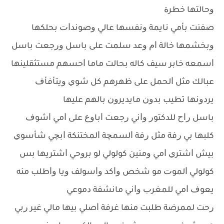
ﻭﺣﺎﻟﺘﻬﺎ ﺧﻄﺮﺓ
ﺻﻔﻨﺖ ﺑﺄﻣﻲ ﻧﺎﻳﻤﺔ ﻭﻧﻔﺴﻬﺎ ﻋﺎﻟﻲ ﻭﺻﻮﻧﺪﺍﺕ ﺑﺤﻠﻜﻬﺎ
ﻭﺑﺨﺸﻤﻬﺎ ﺧﺎﻟﺔ ﺍﻡ ﻭﻋﺪ ﺳﻠﻤﺖ ﻋﻠﻰ ﺑﺎﺳﻞ ﻭﺭﺟﻌﺖ ﺑﺎﺳﻞ
ﺍﺳﻤﻌﻪ ﺧﺎﺑﺮ ﺳﻴﻒ ﻛﺎﻟﻪ ﺑﺤﺎﻟﺖ ﻣﺎﻣﺎ ﺍﺣﺴﻬﻢ ﻣﺴﺘﺜﻘﻠﻴﻨﻬﺎ
ﻋﺒﺎﻟﻚ ﻣﺜﻞ ﺍﻟﺤﻤﻞ ﻋﻠﻰ ﻇﻬﺮﻫﻢ ﻛﻞ ﺷﻮﻱ ﻭﻳﺘﺄﻓﺄﻑ
ﻳﺮﺩﻭﻧﻬﺎ ﺗﻄﻴﺐ ﺑﺪﻭﻥ ﻣﺎﻳﺪﻳﺮﻭﻥ ﺑﺎﻟﻬﻢ ﻋﻠﻴﻬﺎ
ﺑﺎﺳﻞ ﺭﺍﺡ ﻟﻠﺪﻛﺘﻮﺭ ﻭﺍﻧﻲ ﺭﺟﻌﺖ ﺍﺑﺎﻭﻉ ﻋﻠﻰ ﺍﻣﻲ ﺍﺷﻮﻑ
ﻛﻠﺒﻬﺎ ﺑﻲ ﺭﻓﺔ ﻣﺜﻞ ﺭﻓﺔ ﺍﻟﺴﻤﭽﺔ ﺍﻟﻤﺨﺘﻨﻜﺔ ﺍﺑﭽﻲ ﺷﺄﺳﻮﻱ
ﺑﻴﺶ ﺍﺷﺘﺮﻱ ﺍﻣﻲ ﻭﻣﻨﻴﻦ ﻛﻮﻟﻮﻟﻲ ﻟﻮ ﺑﺮﻭﺣﻲ ﺍﺷﺘﺮﻳﻬﺎ ﺑﺲ
ﻛﻮﻟﻮﻟﻲ ﺍﻟﻤﻮﺕ ﻣﻮ ﺷﺨﺺ ﻭﺍﻛﺪ ﻭﺍﺳﻮﻟﻒ ﻭﻳﺎ ﻭﺍﻃﻠﺐ ﻣﻨﻪ
ﻳﻌﻮﻑ ﺍﻣﻲ ﻟﻠﻤﻐﺮﺏ ﻭﺍﻧﻲ ﻣﺎﻧﺸﻔﺔ ﺩﻣﻮﻋﻲ
ﺭﺣﺖ ﻟﻤﻤﺮﺿﺔ ﻃﻠﺒﺖ ﻣﻨﻬﺎ ﻏﺮﻓﺔ ﺍﺻﻠﻲ ﺑﻴﻬﺎ ﻣﺎﻟﻲ ﻏﻴﺮ ﺭﺑﻲ