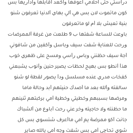
ﺩﺭﺍﺳﺘﻲ ﺣﺘﻰ ﺍﺣﻼﻣﻲ ﺍﻋﻮﻓﻬﺎ ﻭﺍﻛﻌﺪ ﺍﻗﺎﺑﻠﻬﺎ ﻭﺍﺩﺍﺭﻳﻬﺎ ﺑﺲ
ﻛﻮﻥ ﻣﺎﺗﻤﻮﺕ ﻻﻥ ﺑﺲ ﻫﻲ ﺍﻟﻲ ﺑﻬﺎﻱ ﺍﻟﺪﻧﻴﺎ ﺗﻌﺮﻓﻮﻥ ﺷﻨﻮ
ﺑﻨﻴﺔ ﺗﻌﻴﺶ ﺑﻼ ﺍﻡ ﻟﻮ ﻣﺎﺗﻌﺮﻓﻮﻥ
ﺑﺎﻭﻋﺖ ﻟﻠﺴﺎﻋﺔ ﺷﻔﺘﻬﺎ ﺏ 9 ﻃﻠﻌﺖ ﻣﻦ ﻏﺮﻓﺔ ﺍﻟﻤﻤﺮﺿﺎﺕ
ﻭﺭﺣﺖ ﻟﻠﻌﻨﺎﻳﺔ ﺷﻔﺖ ﺳﻴﻒ ﻭﺑﺎﺳﻞ ﻭﺍﻛﻔﻴﻦ ﻣﻦ ﺷﺎﻓﻮﻧﻲ
ﺍﺟﺔ ﺳﻴﻒ ﺣﻈﻨﻨﻲ ﻭﺑﺎﺱ ﺭﺍﺳﻲ ﻭﻣﺴﺢ ﻋﻠﻰ ﻇﻬﺮﻱ ﺧﻮﺏ
ﻫﺬﺍ ﺍﻧﻄﻮ ﺑﺲ ﺑﻬﻴﺞ ﻟﺤﻈﺎﺕ ﻳﺼﻴﺮ ﺣﻨﻴﻦ ﻭﺍﻧﻮﺏ ﻳﺸﺒﻌﻨﻲ
ﻛﻔﺨﺎﺕ ﻣﺪﺭﻱ ﻋﻨﺪﻩ ﻣﺴﻠﺴﻞ ﻭﺩﺍ ﻳﺼﻮﺭ ﻟﻘﻄﺔ ﻟﻮ ﺷﻨﻮ
ﺳﺎﻟﻔﺘﻪ ﻭﺍﻟﻠﻪ ﺑﻌﺪ ﻣﺎ ﺍﺻﺪﻙ ﺣﻨﻴﺘﻬﻢ ﺍﺑﺪ ﻭﺣﺎﻟﺔ ﻣﺎﻣﺎ
ﻭﻣﺮﺿﻬﺎ ﺑﺴﺒﺒﻬﻢ ﻭﺧﻄﻴﺘﻲ ﻭﺧﻄﻴﺔ ﺍﻣﻲ ﺑﺮﻛﺒﺘﻬﻢ ﺛﻨﻴﻨﻬﻢ
ﻣﺎ ﺣﻈﻨﺘﻪ ﻭﻻ ﺣﺎﺟﻴﺘﻪ ﻭﺧﺮ ﻋﻨﻲ ﺭﺣﺖ ﺍﺑﺎﻭﻉ ﻣﻦ ﺍﻟﺸﺒﺎﻙ
ﺟﺎﻧﺖ ﺍﻛﻮ ﻣﻤﺮﺿﺔ ﻳﻢ ﺍﻣﻲ ﻣﺎﺍﻋﺮﻑ ﺷﺘﺴﻮﻱ ﺑﺲ ﻛﻞ
ﺷﻮﻱ ﺗﺤﺎﭼﻲ ﺍﻣﻲ ﺑﺲ ﺷﻔﺖ ﻭﺟﻪ ﺍﻣﻲ ﻳﺎﻟﻠﻪ ﺻﺎﻳﺮ