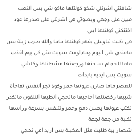
ﺷﺎﻓﺘﻨﻲ ﺍﺷﺮﺗﻠﻲ ﺷﻜﻮ ﻛﻮﻟﺘﻠﻬﺎ ﻣﺎﻛﻮ ﺷﻲ ﺑﺲ ﺍﻟﺘﻌﺐ
ﻣﺒﻴﻦ ﻋﻠﻰ ﻭﺟﻬﻲ ﻭﺑﺼﻮﺗﻲ ﻫﻲ ﺍﺷﺮﺗﻠﻲ ﻋﻠﻰ ﺻﺪﺭﻫﺎ ﻋﻮﺩ
ﺍﺧﺘﻨﻜﺘﻲ ﻛﻮﻟﺘﻠﻬﺎ ﺍﻳﻴﻲ
ﻫﻲ ﻇﻠﺖ ﺗﺒﺎﻭﻋﻠﻲ ﺑﻘﻬﺮ ﻛﻮﻟﺘﻠﻬﺎ ﻣﺎﻣﺎ ﻭﺍﻟﻠﻪ ﺻﺮﺕ ﺯﻳﻨﺔ ﺑﺲ
ﻣﺎﻋﻨﺪﻱ ﺷﻲ ﺍﻟﻴﻮﻡ ﻭﻣﺎﺩﺍﻭﻣﺖ ﺳﻮﻳﺖ ﻣﺜﻞ ﻛﻞ ﻳﻮﻡ ﺍﺧﺬﺕ
ﻣﺎﻣﺎ ﻟﻠﺤﻤﺎﻡ ﺳﺒﺤﺘﻬﺎ ﻭﺭﺟﻌﺘﻬﺎ ﻣﺸﻄﺘﻠﻬﺎ ﻭﻛﻠﺸﻲ
ﺳﻮﻳﺖ ﺑﺲ ﺍﻳﺪﻳﺔ ﺑﺎﻳﺪﺍﺕ
ﻟﻠﻌﺼﺮ ﻣﺎﻣﺎ ﺻﺎﺭﻥ ﻋﻴﻮﻧﻬﺎ ﺣﻤﺮ ﻭﻛﻮﺓ ﺗﺠﺮ ﺍﻟﻨﻔﺲ ﺗﻔﺎﺟﺄﺓ
ﺷﺒﻴﻬﺎ ﺭﻛﻀﺘﻠﻬﺎ ﺍﺣﺎﺟﻴﻬﺎ ﻣﺎﺗﺤﺠﻲ ﺍﻧﻄﻴﻬﺎ ﺍﻟﺘﻠﻔﻮﻥ ﻣﺎﺗﻜﺪﺭ
ﺗﻜﺘﺐ ﻋﻴﻮﻧﻬﺎ ﻳﺼﺒﻦ ﺩﻣﻊ ﻭﺣﻤﺮ ﻭﺗﺘﻨﻔﺲ ﺑﺴﺮﻋﺔ ﻭﺭﺍﺳﻬﺎ
ﺗﻜﻠﺒﺔ ﻣﻦ ﺟﻬﺔ ﻟﺠﻬﺔ
ﺷﺼﺎﺭ ﺑﻴﺔ ﻇﻠﻴﺖ ﻣﺜﻞ ﺍﻟﻤﺨﺒﻠﺔ ﺑﺲ ﺍﺭﻳﺪ ﺍﻣﻲ ﺗﺤﺠﻲ