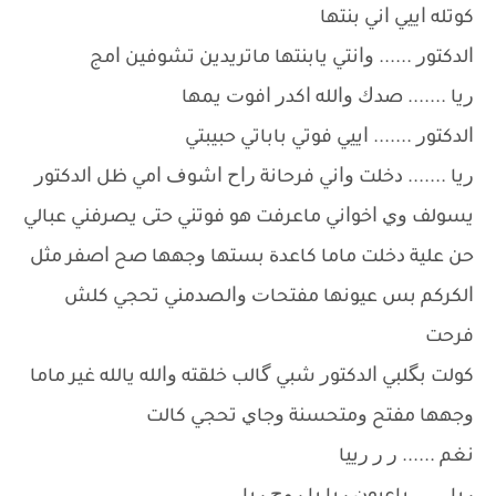
ﻛﻮﺗﻠﻪ ﺍﻳﻴﻲ ﺍﻧﻲ ﺑﻨﺘﻬﺎ
ﺍﻟﺪﻛﺘﻮﺭ ...... ﻭﺍﻧﺘﻲ ﻳﺎﺑﻨﺘﻬﺎ ﻣﺎﺗﺮﻳﺪﻳﻦ ﺗﺸﻮﻓﻴﻦ ﺍﻣﺞ
ﺭﻳﺎ ....... ﺻﺪﻙ ﻭﺍﻟﻠﻪ ﺍﻛﺪﺭ ﺍﻓﻮﺕ ﻳﻤﻬﺎ
ﺍﻟﺪﻛﺘﻮﺭ ....... ﺍﻳﻴﻲ ﻓﻮﺗﻲ ﺑﺎﺑﺎﺗﻲ ﺣﺒﻴﺒﺘﻲ
ﺭﻳﺎ ....... ﺩﺧﻠﺖ ﻭﺍﻧﻲ ﻓﺮﺣﺎﻧﺔ ﺭﺍﺡ ﺍﺷﻮﻑ ﺍﻣﻲ ﻇﻞ ﺍﻟﺪﻛﺘﻮﺭ
ﻳﺴﻮﻟﻒ ﻭﻱ ﺍﺧﻮﺍﻧﻲ ﻣﺎﻋﺮﻓﺖ ﻫﻮ ﻓﻮﺗﻨﻲ ﺣﺘﻰ ﻳﺼﺮﻓﻨﻲ ﻋﺒﺎﻟﻲ
ﺣﻦ ﻋﻠﻴﺔ ﺩﺧﻠﺖ ﻣﺎﻣﺎ ﻛﺎﻋﺪﺓ ﺑﺴﺘﻬﺎ ﻭﺟﻬﻬﺎ ﺻﺢ ﺍﺻﻔﺮ ﻣﺜﻞ
ﺍﻟﻜﺮﻛﻢ ﺑﺲ ﻋﻴﻮﻧﻬﺎ ﻣﻔﺘﺤﺎﺕ ﻭﺍﻟﺼﺪﻣﻨﻲ ﺗﺤﺠﻲ ﻛﻠﺶ
ﻓﺮﺣﺖ
ﻛﻮﻟﺖ ﺑﮕﻠﺒﻲ ﺍﻟﺪﻛﺘﻮﺭ ﺷﺒﻲ ﮔﺎﻟﺐ ﺧﻠﻘﺘﻪ ﻭﺍﻟﻠﻪ ﻳﺎﻟﻠﻪ ﻏﻴﺮ ﻣﺎﻣﺎ
ﻭﺟﻬﻬﺎ ﻣﻔﺘﺢ ﻭﻣﺘﺤﺴﻨﺔ ﻭﺟﺎﻱ ﺗﺤﺠﻲ ﻛﺎﻟﺖ
ﻧﻐﻢ ...... ﺭ ﺭ ﺭﻳﻴﺎ