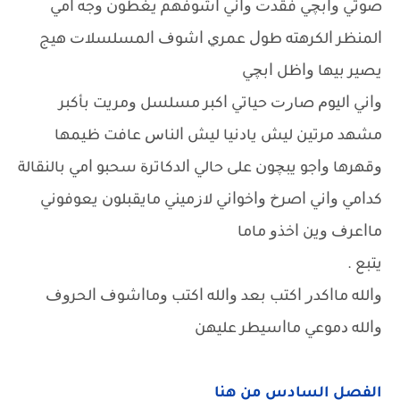
ﺻﻮﺗﻲ ﻭﺍﺑﭽﻲ ﻓﻘﺪﺕ ﻭﺍﻧﻲ ﺍﺷﻮﻓﻬﻢ ﻳﻐﻄﻮﻥ ﻭﺟﻪ ﺍﻣﻲ
ﺍﻟﻤﻨﻈﺮ ﺍﻟﻜﺮﻫﺘﻪ ﻃﻮﻝ ﻋﻤﺮﻱ ﺍﺷﻮﻑ ﺍﻟﻤﺴﻠﺴﻼﺕ ﻫﻴﺞ
ﻳﺼﻴﺮ ﺑﻴﻬﺎ ﻭﺍﻇﻞ ﺍﺑﭽﻲ
ﻭﺍﻧﻲ ﺍﻟﻴﻮﻡ ﺻﺎﺭﺕ ﺣﻴﺎﺗﻲ ﺍﻛﺒﺮ ﻣﺴﻠﺴﻞ ﻭﻣﺮﻳﺖ ﺑﺄﻛﺒﺮ
ﻣﺸﻬﺪ ﻣﺮﺗﻴﻦ ﻟﻴﺶ ﻳﺎﺩﻧﻴﺎ ﻟﻴﺶ ﺍﻟﻨﺎﺱ ﻋﺎﻓﺖ ﻇﻴﻤﻬﺎ
ﻭﻗﻬﺮﻫﺎ ﻭﺍﺟﻮ ﻳﺒﭽﻮﻥ ﻋﻠﻰ ﺣﺎﻟﻲ ﺍﻟﺪﻛﺎﺗﺮﺓ ﺳﺤﺒﻮ ﺍﻣﻲ ﺑﺎﻟﻨﻘﺎﻟﺔ
ﻛﺪﺍﻣﻲ ﻭﺍﻧﻲ ﺍﺻﺮﺥ ﻭﺍﺧﻮﺍﻧﻲ ﻻﺯﻣﻴﻨﻲ ﻣﺎﻳﻘﺒﻠﻮﻥ ﻳﻌﻮﻓﻮﻧﻲ
ﻣﺎﺍﻋﺮﻑ ﻭﻳﻦ ﺍﺧﺬﻭ ﻣﺎﻣﺎ
ﻳﺘﺒﻊ .
ﻭﺍﻟﻠﻪ ﻣﺎﺍﻛﺪﺭ ﺍﻛﺘﺐ ﺑﻌﺪ ﻭﺍﻟﻠﻪ ﺍﻛﺘﺐ ﻭﻣﺎﺍﺷﻮﻑ ﺍﻟﺤﺮﻭﻑ
ﻭﺍﻟﻠﻪ ﺩﻣﻮﻋﻲ ﻣﺎﺍﺳﻴﻄﺮ ﻋﻠﻴﻬﻦ
الفصل السادس من هنا