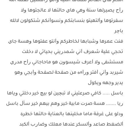
ﺍﻣﻜﻢ ﻫﺎﻱ ﺍﻟﻌﺎﻟﻢ ﺗﺘﻤﻨﺎﻫﺎ ﺍﻣﻨﻴﺔ ﻭﺍﻧﺘﻮ ﺭﺍﻓﺴﻴﻦ ﻧﻌﻤﺔ ﺍﻟﻠﻪ
ﺭﺍﺡ ﻳﺼﻴﺮﻟﻬﺎ ﺳﻨﺔ ﻭﻫﻲ ﻫﺎﻱ ﺣﺎﻟﺘﻬﺎ ﻻ ﻋﺎﻟﺠﺘﻮﻫﺎ ﻭﻻ
ﺳﻔﺮﺗﻮﻫﺎ ﻭﺍﻟﺘﻬﻴﺘﻮ ﺑﻨﺴﺎﺑﺘﻜﻢ ﻭﻧﺴﻮﺍﻧﻜﻢ ﺷﺘﻜﻮﻟﻮﻥ ﻻﻟﻠﻪ
ﺑﺎﭼﺮ
ﻓﻨﺖ ﻋﻤﺮﻫﺎ ﻭﺷﺒﺎﺑﻬﺎ ﻟﺨﺎﻃﺮﻛﻢ ﻭﺍﻧﺘﻮ ﻋﻔﺘﻮﻫﺎ ﻭﻫﺴﺔ ﺟﺎﻱ
ﺗﺤﺠﻲ ﻋﻠﻴﺔ ﺷﻌﺮﻑ ﺍﻧﻲ ﺷﻤﺪﺭﻳﻨﻲ ﺑﺤﻴﺎﺗﻲ ﻻ ﺩﺧﻠﺖ
ﻣﺴﺘﺸﻔﻰ ﻭﻻ ﺍﻋﺮﻑ ﺷﻴﺴﻮﻭﻥ ﻫﻮ ﻣﺎﺣﺎﺟﺎﻧﻲ ﺭﺍﺡ ﻣﺪﺭﻱ
ﺷﻴﺮﺑﺪ ﻭﺍﻧﻲ ﺍﻓﺘﺮ ﻭﺭﺍﺀﻩ ﻣﻦ ﺻﻔﺤﺔ ﻟﺼﻔﺤﺔ ﻭﺍﺑﺠﻲ ﻭﻫﻮ
ﻳﺪﻳﺮ ﻭﺟﻬﻪ ﻭﻳﻜﻮﻝ
ﺑﺎﺳﻞ ..... ﻛﺎﻓﻲ ﺻﺮﻋﺘﻴﻨﻲ ﻻ ﺗﺒﭽﻴﻦ ﻟﻮ ﺑﻴﭻ ﺧﻴﺮ ﺩﺧﻠﺘﻲ ﻭﻳﺎﻫﺎ
ﺭﻳﺎ ....... ﻫﺴﺔ ﺻﺮﺕ ﻣﺎﺑﻴﺔ ﺧﻴﺮ ﻭﻫﻢ ﺑﻴﻬﻢ ﺧﻴﺮ ﺳﺄﻝ ﺑﺎﺳﻞ
ﻭﺩﻟﻮ ﻋﻠﻰ ﻏﺮﻓﺔ ﻣﺎﻣﺎ ﻣﺨﻠﻴﻨﻬﺎ ﺑﺎﻟﻌﻨﺎﻳﺔ ﺣﺎﻟﺘﻬﺎ ﺧﻄﺮﺓ
ﺍﻟﻀﻐﻂ ﺻﺎﻋﺪ ﻭﺍﻟﺴﻜﺮ ﻋﻨﺪﻫﺎ ﻣﻌﻠﻚ ﻭﺿﺎﺭﺏ ﺍﻟﻜﺒﺪ