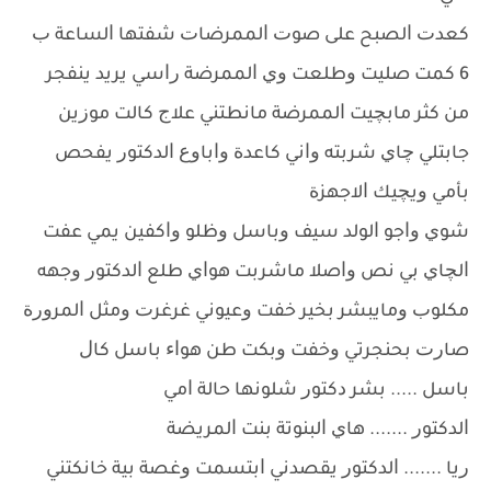
ﻛﻌﺪﺕ ﺍﻟﺼﺒﺢ ﻋﻠﻰ ﺻﻮﺕ ﺍﻟﻤﻤﺮﺿﺎﺕ ﺷﻔﺘﻬﺎ ﺍﻟﺴﺎﻋﺔ ﺏ
6 ﻛﻤﺖ ﺻﻠﻴﺖ ﻭﻃﻠﻌﺖ ﻭﻱ ﺍﻟﻤﻤﺮﺿﺔ ﺭﺍﺳﻲ ﻳﺮﻳﺪ ﻳﻨﻔﺠﺮ
ﻣﻦ ﻛﺜﺮ ﻣﺎﺑﭽﻴﺖ ﺍﻟﻤﻤﺮﺿﺔ ﻣﺎﻧﻄﺘﻨﻲ ﻋﻼﺝ ﻛﺎﻟﺖ ﻣﻮﺯﻳﻦ
ﺟﺎﺑﺘﻠﻲ ﭼﺎﻱ ﺷﺮﺑﺘﻪ ﻭﺍﻧﻲ ﻛﺎﻋﺪﺓ ﻭﺍﺑﺎﻭﻉ ﺍﻟﺪﻛﺘﻮﺭ ﻳﻔﺤﺺ
ﺑﺄﻣﻲ ﻭﻳﭽﻴﻚ ﺍﻻﺟﻬﺰﺓ
ﺷﻮﻱ ﻭﺍﺟﻮ ﺍﻟﻮﻟﺪ ﺳﻴﻒ ﻭﺑﺎﺳﻞ ﻭﻇﻠﻮ ﻭﺍﻛﻔﻴﻦ ﻳﻤﻲ ﻋﻔﺖ
ﺍﻟﭽﺎﻱ ﺑﻲ ﻧﺺ ﻭﺍﺻﻼ ﻣﺎﺷﺮﺑﺖ ﻫﻮﺍﻱ ﻃﻠﻊ ﺍﻟﺪﻛﺘﻮﺭ ﻭﺟﻬﻪ
ﻣﻜﻠﻮﺏ ﻭﻣﺎﻳﺒﺸﺮ ﺑﺨﻴﺮ ﺧﻔﺖ ﻭﻋﻴﻮﻧﻲ ﻏﺮﻏﺮﺕ ﻭﻣﺜﻞ ﺍﻟﻤﺮﻭﺭﺓ
ﺻﺎﺭﺕ ﺑﺤﻨﺠﺮﺗﻲ ﻭﺧﻔﺖ ﻭﺑﻜﺖ ﻃﻦ ﻫﻮﺍﺀ ﺑﺎﺳﻞ ﻛﺎﻝ
ﺑﺎﺳﻞ ..... ﺑﺸﺮ ﺩﻛﺘﻮﺭ ﺷﻠﻮﻧﻬﺎ ﺣﺎﻟﺔ ﺍﻣﻲ
ﺍﻟﺪﻛﺘﻮﺭ ....... ﻫﺎﻱ ﺍﻟﺒﻨﻮﺗﺔ ﺑﻨﺖ ﺍﻟﻤﺮﻳﻀﺔ
ﺭﻳﺎ ....... ﺍﻟﺪﻛﺘﻮﺭ ﻳﻘﺼﺪﻧﻲ ﺍﺑﺘﺴﻤﺖ ﻭﻏﺼﺔ ﺑﻴﺔ ﺧﺎﻧﻜﺘﻨﻲ