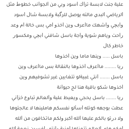
ﻋﻠﻴﺔ ﺟﻨﺖ ﻻﺑﺴﺔ ﺗﺮﺍﻙ ﺍﺳﻮﺩ ﻭﺑﻲ ﻣﻦ ﺍﻟﺠﻮﺍﻧﺐ ﺧﻄﻮﻁ ﻣﺜﻞ
ﺍﻟﺮﻳﺎﺿﻲ ﺍﻟﺒﺪﻱ ﻣﺎﻟﺘﻪ ﻳﻮﺻﻞ ﻟﻠﺮﮔﺒﺔ ﻭﻻﺑﺴﺔ ﺷﺎﻝ ﺍﺳﻮﺩ
ﻭﺍﺑﭽﻲ ﻭﺍﺷﻬﻚ ﻣﺎﺍﻋﺮﻑ ﻭﻳﻦ ﺍﺧﺬﻭ ﺍﻣﻲ ﺑﺲ ﺧﺎﻟﺔ ﺍﻡ ﻭﻋﺪ
ﺭﺍﺣﺖ ﻭﻳﺎﻫﻢ ﺷﻮﻳﺔ ﻭﺍﺟﺔ ﺑﺎﺳﻞ ﺷﺎﻓﻨﻲ ﺍﺑﭽﻲ ﻭﻣﻜﺴﻮﺭ
ﺧﺎﻃﺮ ﻛﺎﻝ
ﺑﺎﺳﻞ ..... ﻭﻳﻨﻬﺎ ﻣﺎﻣﺎ ﻭﻳﻦ ﺍﺧﺬﻭﻫﺎ
ﺭﻳﺎ ........ ﻣﺎﺍﻋﺮﻑ ﺍﺧﺬﻭﻫﺎ ﺑﺎﻟﻨﻘﺎﻟﺔ ﺑﺲ ﻣﺎﺍﻋﺮﻑ ﻭﻳﻦ
ﺑﺎﺳﻞ ....... ﺍﻧﺘﻲ ﻏﺒﻴﺔﻟﻮ ﺗﺘﻐﺎﺑﻴﻦ ﻏﻴﺮ ﺗﺸﻮﻓﻴﻬﻢ ﻭﻳﻦ
ﺍﺧﺬﻭﻫﺎ ﺷﻜﻮ ﺑﺎﻗﻴﺔ ﻫﻨﺎ ﻟﺞ ﺣﻴﻮﺍﻧﺔ
ﺭﻳﺎ ....... ﺑﺎﺳﻞ ﻳﺤﺠﻲ ﻭﻳﻌﻴﻂ ﻋﻠﻴﺔ ﻭﺍﻟﻌﺎﻟﻢ ﺗﺒﺎﻭﻉ ﺧﺰﺍﻧﻲ
ﻋﻄﺖ ﺑﻮﺟﻬﻪ ﻛﻮﺗﻠﻪ ﺍﺳﺄﻟﻮ ﻧﻔﺴﻜﻢ ﻫﺎﻣﻠﻴﻨﻬﺎ ﻻ ﻋﺎﻟﺠﺘﻮﻫﺎ
ﻭﻻ ﺩﺭﺗﻮ ﺑﺎﻟﻜﻢ ﻋﻠﻴﻬﺎ ﺍﻟﻠﻪ ﺍﻛﺒﺮ ﻭﻟﻜﻢ ﻣﺎﺗﺨﺎﻓﻮﻥ ﻣﻦ ﺍﻟﻠﻪ