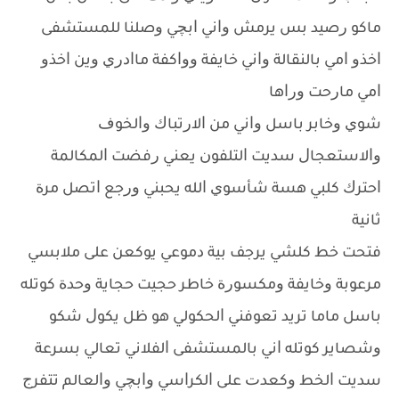
ﻣﺎﻛﻮ ﺭﺻﻴﺪ ﺑﺲ ﻳﺮﻣﺶ ﻭﺍﻧﻲ ﺍﺑﭽﻲ ﻭﺻﻠﻨﺎ ﻟﻠﻤﺴﺘﺸﻔﻰ
ﺍﺧﺬﻭ ﺍﻣﻲ ﺑﺎﻟﻨﻘﺎﻟﺔ ﻭﺍﻧﻲ ﺧﺎﻳﻔﺔ ﻭﻭﺍﻛﻔﺔ ﻣﺎﺍﺩﺭﻱ ﻭﻳﻦ ﺍﺧﺬﻭ
ﺍﻣﻲ ﻣﺎﺭﺣﺖ ﻭﺭﺍﻫﺎ
ﺷﻮﻱ ﻭﺧﺎﺑﺮ ﺑﺎﺳﻞ ﻭﺍﻧﻲ ﻣﻦ ﺍﻻﺭﺗﺒﺎﻙ ﻭﺍﻟﺨﻮﻑ
ﻭﺍﻻﺳﺘﻌﺠﺎﻝ ﺳﺪﻳﺖ ﺍﻟﺘﻠﻔﻮﻥ ﻳﻌﻨﻲ ﺭﻓﻀﺖ ﺍﻟﻤﻜﺎﻟﻤﺔ
ﺍﺣﺘﺮﻙ ﻛﻠﺒﻲ ﻫﺴﺔ ﺷﺄﺳﻮﻱ ﺍﻟﻠﻪ ﻳﺤﺒﻨﻲ ﻭﺭﺟﻊ ﺍﺗﺼﻞ ﻣﺮﺓ
ﺛﺎﻧﻴﺔ
ﻓﺘﺤﺖ ﺧﻂ ﻛﻠﺸﻲ ﻳﺮﺟﻒ ﺑﻴﺔ ﺩﻣﻮﻋﻲ ﻳﻮﻛﻌﻦ ﻋﻠﻰ ﻣﻼﺑﺴﻲ
ﻣﺮﻋﻮﺑﺔ ﻭﺧﺎﻳﻔﺔ ﻭﻣﻜﺴﻮﺭﺓ ﺧﺎﻃﺮ ﺣﺠﻴﺖ ﺣﺠﺎﻳﺔ ﻭﺣﺪﺓ ﻛﻮﺗﻠﻪ
ﺑﺎﺳﻞ ﻣﺎﻣﺎ ﺗﺮﻳﺪ ﺗﻌﻮﻓﻨﻲ ﺍﻟﺤﻜﻮﻟﻲ ﻫﻮ ﻇﻞ ﻳﻜﻮﻝ ﺷﻜﻮ
ﻭﺷﺼﺎﻳﺮ ﻛﻮﺗﻠﻪ ﺍﻧﻲ ﺑﺎﻟﻤﺴﺘﺸﻔﻰ ﺍﻟﻔﻼﻧﻲ ﺗﻌﺎﻟﻲ ﺑﺴﺮﻋﺔ
ﺳﺪﻳﺖ ﺍﻟﺨﻂ ﻭﻛﻌﺪﺕ ﻋﻠﻰ ﺍﻟﻜﺮﺍﺳﻲ ﻭﺍﺑﭽﻲ ﻭﺍﻟﻌﺎﻟﻢ ﺗﺘﻔﺮﺝ