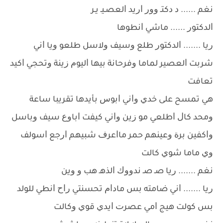
ﻧﻐﻢ ...... ﺩ ﺩﻛﺘـ ﻭﻭﺭ ﺍﺭﻳﺪ ﺍﻟﻌﺼـﻴـ ﻳـﺮ
ﺍﻟﺪﻛﺘﻮﺭ ...... ﻣﺎﺷﻲ ﺍﻧﻄﻮﻫﺎ
ﺭﻳﺎ ....... ﺍﻟﺪﻛﺘﻮﺭ ﻃﻠﻊ ﻭﺳﻴﻒ ﻭﻻﺳﻞ ﻃﻠﻌﻮ ﻭﻳﺎ ﺍﻧﻲ
ﺷﺮﺑﺖ ﺍﻟﻌﺼﻴﺮ ﻟﻤﺎﻣﺎ ﻭﻓﺮﺣﺎﻧﺔ ﺑﻴﻬﺎ ﺍﻟﻴﻮﻡ ﺯﻳﻨﺔ ﻭﺗﺤﺠﻲ ﺍﻛﻴﺪ
ﺗﻌﺎﻓﺖ
ﻫﻲ ﺗﻤﺴﺢ ﻋﻠﻰ ﺧﺪﻱ ﻭﺍﻧﻲ ﺍﺑﻮﺱ ﺑﺄﻳﺪﻫﺎ ﺗﻘﺮﻳﺒﺎ ﺳﺎﻋﺔ
ﻭﻣﺤﺪ ﻛﺎﻝ ﺍﻃﻠﻌﻲ ﻣﻮ ﺯﻳﻦ ﻭﺍﻧﻲ ﻛﻴﻔﺖ ﺍﺑﺎﻭﻉ ﺳﻴﻒ ﻭﺑﺎﺳﻞ
ﻭﺍﻛﻔﻴﻦ ﺑﺮﺓ ﻭﻋﻴﻨﻬﻢ ﺣﻤﺮ ﻣﺎﺍﻋﺮﻑ ﺷﺒﻴﻬﻢ ﺍﺭﺟﻊ ﺍﺳﻮﻟﻒ
ﻭﻱ ﻣﺎﻣﺎ ﺷﻮﻱ ﻛﺎﻟﺖ
ﻧﻐﻢ ....... ﺭﻳﺎ ﺻـ ﺻـ ﻧﺪﻭﻭﻙ ﺍﻟﺬﻫـ ﻫﺐ ﻭ ﻭﻳﻦ
ﺭﻳﺎ ....... ﺍﻧﻲ ﺿﺎﻣﺘﻪ ﺑﺲ ﻣﺎﺩﺍﻡ ﺗﺤﺴﻨﺘﻲ ﺭﺍﺡ ﺍﻧﻄﻲ ﻟﻠﻮﻟﺪ
ﺑﺲ ﻛﻮﻟﺖ ﻫﻴﺞ ﺍﻣﻲ ﻋﺼﺮﺕ ﺍﻳﺪﻱ ﻗﻮﻱ ﻭﻛﺎﻟﺖ