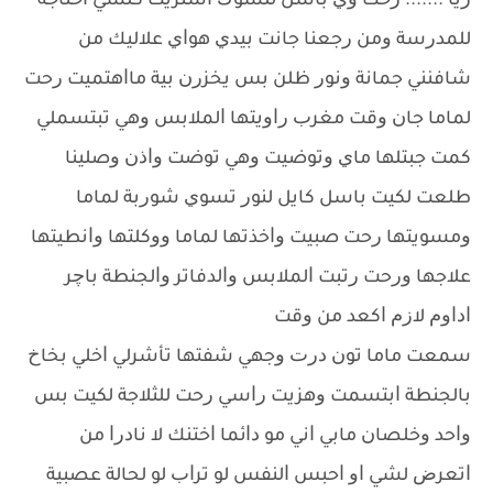
ﺭﻳﺎ ....... ﺭﺣﺖ ﻭﻱ ﺑﺎﺳﻞ ﻟﻠﺴﻮﻙ ﺍﺷﺘﺮﻳﺖ ﻛﻠﺸﻲ ﺍﺣﺘﺎﺟﻪ
ﻟﻠﻤﺪﺭﺳﺔ ﻭﻣﻦ ﺭﺟﻌﻨﺎ ﺟﺎﻧﺖ ﺑﻴﺪﻱ ﻫﻮﺍﻱ ﻋﻼﻟﻴﻚ ﻣﻦ
ﺷﺎﻓﻨﻨﻲ ﺟﻤﺎﻧﺔ ﻭﻧﻮﺭ ﻇﻠﻦ ﺑﺲ ﻳﺨﺰﺭﻥ ﺑﻴﺔ ﻣﺎﺍﻫﺘﻤﻴﺖ ﺭﺣﺖ
ﻟﻤﺎﻣﺎ ﺟﺎﻥ ﻭﻗﺖ ﻣﻐﺮﺏ ﺭﺍﻭﻳﺘﻬﺎ ﺍﻟﻤﻼﺑﺲ ﻭﻫﻲ ﺗﺒﺘﺴﻤﻠﻲ
ﻛﻤﺖ ﺟﺒﺘﻠﻬﺎ ﻣﺎﻱ ﻭﺗﻮﺿﻴﺖ ﻭﻫﻲ ﺗﻮﺿﺖ ﻭﺍﺫﻥ ﻭﺻﻠﻴﻨﺎ
ﻃﻠﻌﺖ ﻟﻜﻴﺖ ﺑﺎﺳﻞ ﻛﺎﻳﻞ ﻟﻨﻮﺭ ﺗﺴﻮﻱ ﺷﻮﺭﺑﺔ ﻟﻤﺎﻣﺎ
ﻭﻣﺴﻮﻳﺘﻬﺎ ﺭﺣﺖ ﺻﺒﻴﺖ ﻭﺍﺧﺬﺗﻬﺎ ﻟﻤﺎﻣﺎ ﻭﻭﻛﻠﺘﻬﺎ ﻭﺍﻧﻄﻴﺘﻬﺎ
ﻋﻼﺟﻬﺎ ﻭﺭﺣﺖ ﺭﺗﺒﺖ ﺍﻟﻤﻼﺑﺲ ﻭﺍﻟﺪﻓﺎﺗﺮ ﻭﺍﻟﺠﻨﻄﺔ ﺑﺎﭼﺮ
ﺍﺩﺍﻭﻡ ﻻﺯﻡ ﺍﻛﻌﺪ ﻣﻦ ﻭﻗﺖ
ﺳﻤﻌﺖ ﻣﺎﻣﺎ ﺗﻮﻥ ﺩﺭﺕ ﻭﺟﻬﻲ ﺷﻔﺘﻬﺎ ﺗﺄﺷﺮﻟﻲ ﺍﺧﻠﻲ ﺑﺨﺎﺥ
ﺑﺎﻟﺠﻨﻄﺔ ﺍﺑﺘﺴﻤﺖ ﻭﻫﺰﻳﺖ ﺭﺍﺳﻲ ﺭﺣﺖ ﻟﻠﺜﻼﺟﺔ ﻟﻜﻴﺖ ﺑﺲ
ﻭﺍﺣﺪ ﻭﺧﻠﺼﺎﻥ ﻣﺎﺑﻲ ﺍﻧﻲ ﻣﻮ ﺩﺍﺋﻤﺎ ﺍﺧﺘﻨﻚ ﻻ ﻧﺎﺩﺭﺍ ﻣﻦ
ﺍﺗﻌﺮﺽ ﻟﺸﻲ ﺍﻭ ﺍﺣﺒﺲ ﺍﻟﻨﻔﺲ ﻟﻮ ﺗﺮﺍﺏ ﻟﻮ ﻟﺤﺎﻟﺔ ﻋﺼﺒﻴﺔ