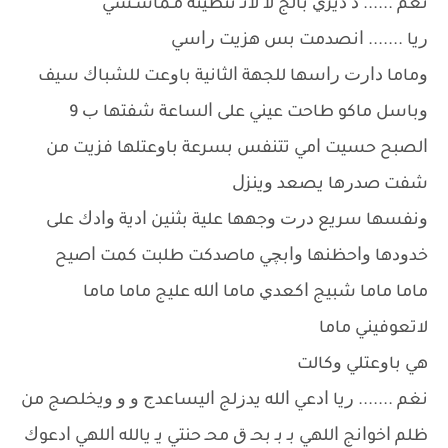
ﻧﻐﻢ ...... ﺩ ﺩﻳﺮﻱ ﺑﺎﻟﺞ ﻻ ﻻﺗـ ﺗﻨﻄﻴﻨﻪ ﻣـﻤﺎﺷـﺸﻲ
ﺭﻳﺎ ....... ﺍﻧﺼﺪﻣﺖ ﺑﺲ ﻫﺰﻳﺖ ﺭﺍﺳﻲ
ﻭﻣﺎﻣﺎ ﺩﺍﺭﺕ ﺭﺍﺳﻬﺎ ﻟﻠﺠﻬﺔ ﺍﻟﺜﺎﻧﻴﺔ ﺑﺎﻭﻋﺖ ﻟﻠﺸﺒﺎﻙ ﺳﻴﻒ
ﻭﺑﺎﺳﻞ ﻣﺎﻛﻮ ﻃﺎﺣﺖ ﻋﻴﻨﻲ ﻋﻠﻰ ﺍﻟﺴﺎﻋﺔ ﺷﻔﺘﻬﺎ ﺏ 9
ﺍﻟﺼﺒﺢ ﺣﺴﻴﺖ ﺍﻣﻲ ﺗﺘﻨﻔﺲ ﺑﺴﺮﻋﺔ ﺑﺎﻭﻋﺘﻠﻬﺎ ﻓﺰﻳﺖ ﻣﻦ
ﺷﻔﺖ ﺻﺪﺭﻫﺎ ﻳﺼﻌﺪ ﻭﻳﻨﺰﻝ
ﻭﻧﻔﺴﻬﺎ ﺳﺮﻳﻊ ﺩﺭﺕ ﻭﺟﻬﻬﺎ ﻋﻠﻴﺔ ﺑﺜﻨﻴﻦ ﺍﺩﻳﺔ ﻭﺍﺩﻙ ﻋﻠﻰ
ﺧﺪﻭﺩﻫﺎ ﻭﺍﺣﻈﻨﻬﺎ ﻭﺍﺑﭽﻲ ﻣﺎﺻﺪﻛﺖ ﻃﻠﺒﺖ ﻛﻤﺖ ﺍﺻﻴﺢ
ﻣﺎﻣﺎ ﻣﺎﻣﺎ ﺷﺒﻴﺞ ﺍﻛﻌﺪﻱ ﻣﺎﻣﺎ ﺍﻟﻠﻪ ﻋﻠﻴﺞ ﻣﺎﻣﺎ ﻣﺎﻣﺎ
ﻻﺗﻌﻮﻓﻴﻨﻲ ﻣﺎﻣﺎ
ﻫﻲ ﺑﺎﻭﻋﺘﻠﻲ ﻭﻛﺎﻟﺖ
ﻧﻐﻢ ....... ﺭﻳﺎ ﺍﺩﻋﻲ ﺍﻟﻠﻪ ﻳﺪﺯﻟﺞ ﺍﻟﻴﺴﺎﻋﺪﺝ ﻭ ﻭ ﻭﻳﺨﻠﺼﺞ ﻣﻦ
ﻇﻠﻢ ﺍﺧﻮﺍﻧﺞ ﺍﻟﻠﻬﻲ ﺑـ ﺑـ ﺑﺤـ ﻕ ﻣﺤـ ﺣﻨﺘﻲ ﻳـ ﻳﺎﻟﻠﻪ ﺍﻟﻠﻬﻲ ﺍﺩﻋﻮﻙ