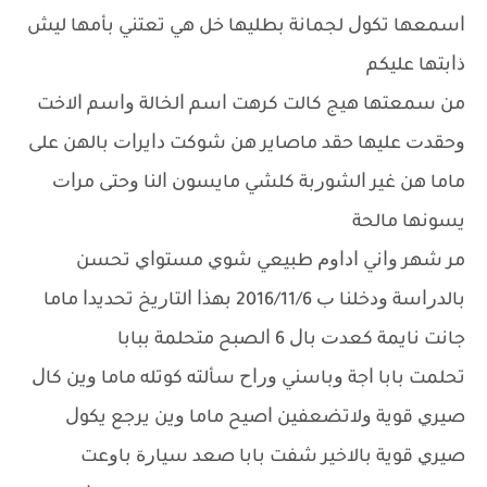
ﺍﺳﻤﻌﻬﺎ ﺗﻜﻮﻝ ﻟﺠﻤﺎﻧﺔ ﺑﻄﻠﻴﻬﺎ ﺧﻞ ﻫﻲ ﺗﻌﺘﻨﻲ ﺑﺄﻣﻬﺎ ﻟﻴﺶ
ﺫﺍﺑﺘﻬﺎ ﻋﻠﻴﻜﻢ
ﻣﻦ ﺳﻤﻌﺘﻬﺎ ﻫﻴﺞ ﻛﺎﻟﺖ ﻛﺮﻫﺖ ﺍﺳﻢ ﺍﻟﺨﺎﻟﺔ ﻭﺍﺳﻢ ﺍﻻﺧﺖ
ﻭﺣﻘﺪﺕ ﻋﻠﻴﻬﺎ ﺣﻘﺪ ﻣﺎﺻﺎﻳﺮ ﻫﻦ ﺷﻮﻛﺖ ﺩﺍﻳﺮﺍﺕ ﺑﺎﻟﻬﻦ ﻋﻠﻰ
ﻣﺎﻣﺎ ﻫﻦ ﻏﻴﺮ ﺍﻟﺸﻮﺭﺑﺔ ﻛﻠﺸﻲ ﻣﺎﻳﺴﻮﻥ ﺍﻟﻨﺎ ﻭﺣﺘﻰ ﻣﺮﺍﺕ
ﻳﺴﻮﻧﻬﺎ ﻣﺎﻟﺤﺔ
ﻣﺮ ﺷﻬﺮ ﻭﺍﻧﻲ ﺍﺩﺍﻭﻡ ﻃﺒﻴﻌﻲ ﺷﻮﻱ ﻣﺴﺘﻮﺍﻱ ﺗﺤﺴﻦ
ﺑﺎﻟﺪﺭﺍﺳﺔ ﻭﺩﺧﻠﻨﺎ ﺏ 2016/11/6 ﺑﻬﺬﺍ ﺍﻟﺘﺎﺭﻳﺦ ﺗﺤﺪﻳﺪﺍ ﻣﺎﻣﺎ
ﺟﺎﻧﺖ ﻧﺎﻳﻤﺔ ﻛﻌﺪﺕ ﺑﺎﻝ 6 ﺍﻟﺼﺒﺢ ﻣﺘﺤﻠﻤﺔ ﺑﺒﺎﺑﺎ
ﺗﺤﻠﻤﺖ ﺑﺎﺑﺎ ﺍﺟﺔ ﻭﺑﺎﺳﻨﻲ ﻭﺭﺍﺡ ﺳﺄﻟﺘﻪ ﻛﻮﺗﻠﻪ ﻣﺎﻣﺎ ﻭﻳﻦ ﻛﺎﻝ
ﺻﻴﺮﻱ ﻗﻮﻳﺔ ﻭﻻﺗﻀﻌﻔﻴﻦ ﺍﺻﻴﺢ ﻣﺎﻣﺎ ﻭﻳﻦ ﻳﺮﺟﻊ ﻳﻜﻮﻝ
ﺻﻴﺮﻱ ﻗﻮﻳﺔ ﺑﺎﻻﺧﻴﺮ ﺷﻔﺖ ﺑﺎﺑﺎ ﺻﻌﺪ ﺳﻴﺎﺭﺓ ﺑﺎﻭﻋﺖ