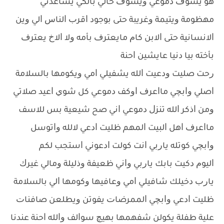
ﻫﻮ ﻳﺸﻮﻑ ﺩﻣﻮﻋﻲ ﻭﻳﺸﻮﻑ ﺣﺎﻟﻲ ﺑﺎﻟﻜﻲ ﻳﺴﺎﻋﺪﻧﻲ
ﻣﻬﻈﻮﻣﺔ ﻭﻳﺘﻴﻤﺔ ﻭﻏﺮﻳﺒﺔ ﺣﺘﻰ ﺑﻮﺟﻮﺩ ﺍﻗﺮﺏ ﺍﻟﻨﺎﺱ ﺍﻟﻲ ﻭﻳﻦ
ﺍﻻﻧﺴﺎﻧﻴﺔ ﺣﺘﻰ ﺍﻻﺑﻦ ﻛﺎﻡ ﻣﺎﻳﻌﺘﺮﻑ ﺑﺄﻣﻪ ﻭﻻ ﺍﻻﺥ ﻳﻌﺘﺮﻑ
ﺑﺄﺧﺘﻪ ﺑﻴﺎ ﺩﻧﻴﺎ ﻋﺎﻳﺸﻴﻦ ﺍﺣﻨﺔ
ﺭﺣﺖ ﺻﻠﻴﺖ ﻭﺩﻋﻴﺖ ﺍﻟﻠﻪ ﻳﺸﻔﻴﻠﻲ ﺍﻣﻲ ﻭﻳﻜﻮﻣﻬﺎ ﺑﺎﻟﺴﻼﻣﺔ
ﺍﺻﻠﻲ ﻭﺍﺑﭽﻲ ﻣﺎﺍﻋﺮﻑ ﺍﻭﻛﻒ ﺩﻣﻮﻋﻲ ﻛﻞ ﺷﻮﻱ ﺍﻋﻴﺪ ﺻﻼﺗﻲ
ﻭﻣﻦ ﺍﺫﻛﺮ ﺍﻟﻠﻪ ﺗﻨﺰﻝ ﺩﻣﻮﻋﻲ ﺍﻧﻲ ﺻﺢ ﺷﻴﻌﻴﺔ ﺑﺲ ﻟﻼﺳﻒ
ﻣﺎﺍﻋﺮﻑ ﺍﻫﻞ ﺍﻟﺒﻴﺖ ﺍﻟﻤﻬﻢ ﻇﻠﻴﺖ ﺍﺩﻋﻲ ﻻﻟﻠﻪ ﻭﺍﺗﻮﺳﻞ
ﻭﺍﺑﭽﻲ ﻛﻮﺗﻠﻪ ﻳﺎﺭﺑﻲ ﺍﻧﺖ ﻛﻮﻟﺖ ﺍﺩﻋﻮﻧﻲ ﺍﺳﺘﺠﺐ ﻟﻜﻢ
ﺍﻟﻴﻮﻡ ﺩﻛﻴﺖ ﺑﺎﺑﻚ ﻳﺎﺭﺑﻲ ﻭﺍﻧﻲ ﻇﻌﻴﻔﺔ ﻭﺫﻟﻴﻠﺔ ﻭﻣﺎﻟﻲ ﻏﻴﺮﻙ
ﻳﺎﺭﺏ ﺩﺧﻴﻠﻚ ﺷﺎﻓﻴﻠﻲ ﺍﻣﻲ ﻭﻋﺎﻓﻴﻬﺎ ﻭﻛﻮﻣﻬﺎ ﺍﻟﻲ ﺑﺎﻟﺴﻼﻣﺔ
ﻇﻠﻴﺖ ﺍﺩﻋﻲ ﻭﺍﺑﭽﻲ ﺍﻟﻤﻤﺮﺿﺎﺕ ﻳﻔﻮﺗﻦ ﻭﻳﻄﻠﻌﻦ ﺻﺎﻓﻨﺎﺕ
ﻋﻠﻴﺔ ﻃﻔﻠﺔ ﻳﻜﻮﻟﻦ ﺷﻔﻬﻤﻬﺎ ﺑﻬﻴﭻ ﺳﻮﺍﻟﻒ ﻭﺍﻟﻠﻪ ﺍﺣﻨﺔ ﻋﻨﺪﻧﺎ