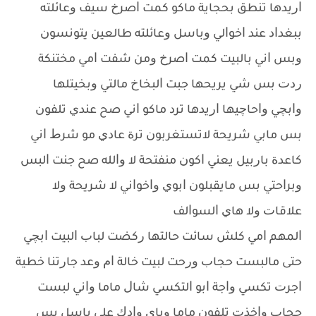
ﺍﺭﻳﺪﻫﺎ ﺗﻨﻄﻖ ﺑﺤﺠﺎﻳﺔ ﻣﺎﻛﻮ ﻛﻤﺖ ﺍﺻﺮﺥ ﺳﻴﻒ ﻭﻋﺎﺋﻠﺘﻪ
ﺑﺒﻐﺪﺍﺩ ﻋﻨﺪ ﺍﺧﻮﺍﻟﻲ ﻭﺑﺎﺳﻞ ﻭﻋﺎﺋﻠﺘﻪ ﻃﺎﻟﻌﻴﻦ ﻳﺘﻮﻧﺴﻮﻥ
ﻭﺑﺲ ﺍﻧﻲ ﺑﺎﻟﺒﻴﺖ ﻛﻤﺖ ﺍﺻﺮﺥ ﻭﻣﻦ ﺷﻔﺖ ﺍﻣﻲ ﻣﺨﺘﻨﻜﺔ
ﺭﺩﺕ ﺑﺲ ﺷﻲ ﻳﺮﻳﺤﻬﺎ ﺟﺒﺖ ﺍﻟﺒﺨﺎﺥ ﻣﺎﻟﺘﻲ ﻭﺑﺨﻴﺘﻠﻬﺎ
ﻭﺍﺑﭽﻲ ﻭﺍﺣﺎﭼﻴﻬﺎ ﺍﺭﻳﺪﻫﺎ ﺗﺮﺩ ﻣﺎﻛﻮ ﺍﻧﻲ ﺻﺢ ﻋﻨﺪﻱ ﺗﻠﻔﻮﻥ
ﺑﺲ ﻣﺎﺑﻲ ﺷﺮﻳﺤﺔ ﻻﺗﺴﺘﻐﺮﺑﻮﻥ ﺗﺮﺓ ﻋﺎﺩﻱ ﻣﻮ ﺷﺮﻁ ﺍﻧﻲ
ﻛﺎﻋﺪﺓ ﺑﺎﺭﺑﻴﻞ ﻳﻌﻨﻲ ﺍﻛﻮﻥ ﻣﻨﻔﺘﺤﺔ ﻻ ﻭﺍﻟﻠﻪ ﺻﺢ ﺟﻨﺖ ﺍﻟﺒﺲ
ﻭﺑﺮﺍﺣﺘﻲ ﺑﺲ ﻣﺎﻳﻘﺒﻠﻮﻥ ﺍﺑﻮﻱ ﻭﺍﺧﻮﺍﻧﻲ ﻻ ﺷﺮﻳﺤﺔ ﻭﻻ
ﻋﻼﻗﺎﺕ ﻭﻻ ﻫﺎﻱ ﺍﻟﺴﻮﺍﻟﻒ
ﺍﻟﻤﻬﻢ ﺍﻣﻲ ﻛﻠﺶ ﺳﺎﺋﺖ ﺣﺎﻟﺘﻬﺎ ﺭﻛﻀﺖ ﻟﺒﺎﺏ ﺍﻟﺒﻴﺖ ﺍﺑﭽﻲ
ﺣﺘﻰ ﻣﺎﻟﺒﺴﺖ ﺣﺠﺎﺏ ﻭﺭﺣﺖ ﻟﺒﻴﺖ ﺧﺎﻟﺔ ﺍﻡ ﻭﻋﺪ ﺟﺎﺭﺗﻨﺎ ﺧﻄﻴﺔ
ﺍﺟﺮﺕ ﺗﻜﺴﻲ ﻭﺍﺟﺔ ﺍﺑﻮ ﺍﻟﺘﻜﺴﻲ ﺷﺎﻝ ﻣﺎﻣﺎ ﻭﺍﻧﻲ ﻟﺒﺴﺖ
ﺣﺠﺎﺏ ﻭﺍﺧﺬﺕ ﺗﻠﻔﻮﻥ ﻣﺎﻣﺎ ﻭﻳﺎﻱ ﻭﺍﺩﻙ ﻋﻠﻰ ﺑﺎﺳﻞ ﺑﺲ