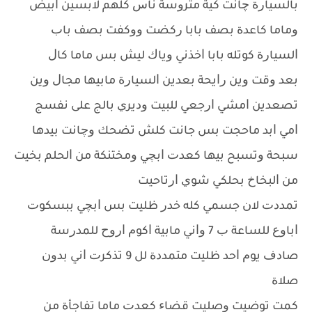
ﺑﺎﻟﺴﻴﺎﺭﺓ ﭼﺎﻧﺖ ﻛﻴﺔ ﻣﺘﺮﻭﺳﺔ ﻧﺎﺱ ﻛﻠﻬﻢ ﻻﺑﺴﻴﻦ ﺍﺑﻴﺾ
ﻭﻣﺎﻣﺎ ﻛﺎﻋﺪﺓ ﺑﺼﻒ ﺑﺎﺑﺎ ﺭﻛﻀﺖ ﻭﻭﻛﻔﺖ ﺑﺼﻒ ﺑﺎﺏ
ﺍﻟﺴﻴﺎﺭﺓ ﻛﻮﺗﻠﻪ ﺑﺎﺑﺎ ﺍﺧﺬﻧﻲ ﻭﻳﺎﻙ ﻟﻴﺶ ﺑﺲ ﻣﺎﻣﺎ ﻛﺎﻝ
ﺑﻌﺪ ﻭﻗﺖ ﻭﻳﻦ ﺭﺍﻳﺤﺔ ﺑﻌﺪﻳﻦ ﺍﻟﺴﻴﺎﺭﺓ ﻣﺎﺑﻴﻬﺎ ﻣﺠﺎﻝ ﻭﻳﻦ
ﺗﺼﻌﺪﻳﻦ ﺍﻣﺸﻲ ﺍﺭﺟﻌﻲ ﻟﻠﺒﻴﺖ ﻭﺩﻳﺮﻱ ﺑﺎﻟﺞ ﻋﻠﻰ ﻧﻔﺴﺞ
ﺍﻣﻲ ﺍﺑﺪ ﻣﺎﺣﺠﺖ ﺑﺲ ﺟﺎﻧﺖ ﻛﻠﺶ ﺗﻀﺤﻚ ﻭﭼﺎﻧﺖ ﺑﻴﺪﻫﺎ
ﺳﺒﺤﺔ ﻭﺗﺴﺒﺢ ﺑﻴﻬﺎ ﻛﻌﺪﺕ ﺍﺑﭽﻲ ﻭﻣﺨﺘﻨﻜﺔ ﻣﻦ ﺍﻟﺤﻠﻢ ﺑﺨﻴﺖ
ﻣﻦ ﺍﻟﺒﺨﺎﺥ ﺑﺤﻠﻜﻲ ﺷﻮﻱ ﺍﺭﺗﺎﺣﻴﺖ
ﺗﻤﺪﺩﺕ ﻻﻥ ﺟﺴﻤﻲ ﻛﻠﻪ ﺧﺪﺭ ﻇﻠﻴﺖ ﺑﺲ ﺍﺑﭽﻲ ﺑﺒﺴﻜﻮﺕ
ﺍﺑﺎﻭﻉ ﻟﻠﺴﺎﻋﺔ ﺏ 7 ﻭﺍﻧﻲ ﻣﺎﺑﻴﺔ ﺍﻛﻮﻡ ﺍﺭﻭﺡ ﻟﻠﻤﺪﺭﺳﺔ
ﺻﺎﺩﻑ ﻳﻮﻡ ﺍﺣﺪ ﻇﻠﻴﺖ ﻣﺘﻤﺪﺩﺓ ﻟﻞ 9 ﺗﺬﻛﺮﺕ ﺍﻧﻲ ﺑﺪﻭﻥ
ﺻﻼﺓ
ﻛﻤﺖ ﺗﻮﺿﻴﺖ ﻭﺻﻠﻴﺖ ﻗﻀﺎﺀ ﻛﻌﺪﺕ ﻣﺎﻣﺎ ﺗﻔﺎﺟﺄﺓ ﻣﻦ