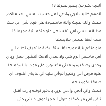
ﺍﻟﺒﻨﻴﺔ ﺗﻜﺒﺮ ﻣﻦ ﻳﺼﻴﺮ ﻋﻤﺮﻫﺎ 18
ﺍﻟﻤﻬﻢ ﻇﻠﻴﺖ ﺍﺑﭽﻲ ﻭﺍﺩﻋﻲ ﻟﻤﻦ ﺣﺴﻴﺖ ﻧﻔﺴﻲ ﺑﻌﺪ ﻣﺎﺍﻛﺪﺭ
ﺗﻌﺒﺖ ﻭﺍﻟﻠﻪ ﺗﻌﺒﺖ ﻭﺍﻟﻠﻪ ﻣﺎﻣﺘﻌﻮﺩﺓ ﻋﻠﻰ ﻫﻴﺞ ﺷﻲ ﺍﻧﻲ ﺟﻨﺖ
ﻣﺪﻟﻠﺔ ﻣﻼﺑﺴﻲ ﺍﻣﻲ ﺗﻐﺴﻠﻬﻦ ﻣﻨﻮ ﻣﻨﻜﻢ ﺑﻨﻴﺔ ﻋﻤﺮﻫﺎ 15
ﺳﻨﺔ ﺍﻣﻬﺎ ﺗﻐﺴﻞ ﻣﻼﺑﺴﻬﺎ
ﻣﻨﻮ ﻣﻨﻜﻢ ﺑﻨﻴﺔ ﻋﻤﺮﻫﺎ 16 ﺳﻨﺔ ﺑﻴﻀﺔ ﻣﺎﺗﻌﺮﻑ ﺗﻄﻚ ﺍﻧﻲ
ﺍﻣﻲ ﻣﺎﺧﻠﺘﻨﻲ ﺍﻟﺰﻡ ﺷﻲ ﻭﻻ ﻋﻨﺪﻱ ﺍﻻﺧﺖ ﺍﻟﺘﺸﻴﻞ ﺣﻤﻞ ﻭﻳﺎﻱ
ﻭﺣﺪﻱ ﻭﺻﻐﻴﺮﺓ ﻭﺑﻌﺪﻧﻲ ﻣﻜﺴﻮﺭﺓ ﻋﻠﻰ ﻣﻮﺕ ﺑﺎﺑﺎ ﻭﻛﻤﻠﻬﺎ
ﻋﻠﻴﺔ ﻣﺮﺽ ﺍﻣﻲ ﻭﺗﻐﻴﺮ ﺍﺧﻮﺍﻧﻲ ﻋﻠﻴﺔ ﺍﻟﻲ ﻣﺎﺟﺎﻱ ﺍﺷﻮﻑ ﺍﻱ
ﺻﻔﺔ ﻟﻼﺧﻮﺓ ﺑﻴﻬﻢ
ﺗﻌﺒﺖ ﻭﺍﻧﻲ ﺍﺑﭽﻲ ﻭﺍﺩﻋﻲ ﻟﺮﺑﻲ ﺑﺎﻻﺧﻴﺮ ﻛﻮﺗﻠﻪ ﻳﺎﺭﺏ ﺍﻗﺒﻞ
ﺗﺒﻘﻰ ﺍﻣﻲ ﻣﺮﻳﻀﺔ ﻟﻮ ﻃﻮﻝ ﺍﻟﻌﻤﺮ ﺍﻋﻮﻑ ﻛﻠﺸﻲ ﺣﺘﻰ