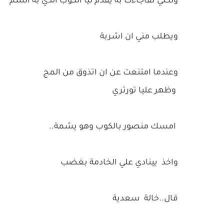
ولكني تفاجاءت به يقدم ليا الكوب الذي به السم
ويطلب مني ان اشربة
وعندما امتنعت عن ان اتذوق من المج
وظهر عليا تورتري
امسك منصور بالكوب وهو يشمة..
واخذ يينادي علي الخادمة بغضب
قال..خالة سعدية