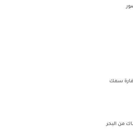
ور
زفارة سمك
ك من البحر