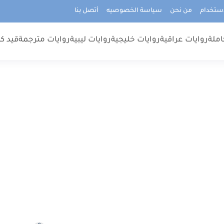
استخدام
من نحن
سياسة الخصوصيه
أتصل بنا
املة
روايات عراقية
روايات خليجية
روايات ليبية
روايات مترجمة
قيد كت