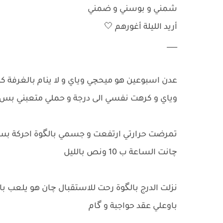
شمني و بوسني و ضمني
أريد الليلة أغورهم 🤍
___
عدن اسبوعين هو ميحچي وياي و لا ينام بالغرفة ك
وياي و كرهت نفسي الى درجة و حملي متعبني بس 
تمرضت حرارتي ارتفعت و جسمي بالگوة احركة بس 
چانت الساعة ب 10 ونص بالليل
نزلت الدرج بالگوة رحت للاستقبال چان هو يلعب با
باوعلي عقد حواجبة و گام