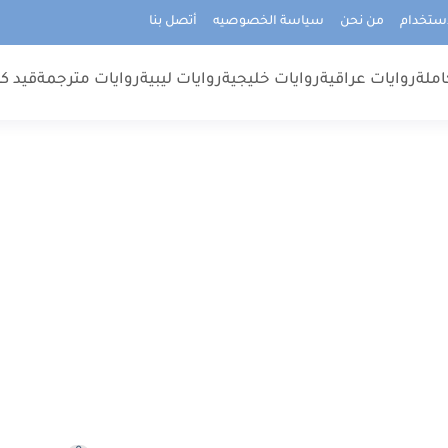
استخدام
من نحن
سياسة الخصوصيه
أتصل بنا
املة
روايات عراقية
روايات خليجية
روايات ليبية
روايات مترجمة
قيد كت