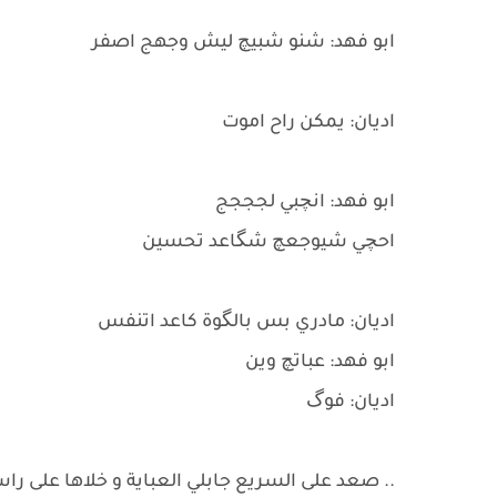
ابو فهد: شنو شبيچ ليش وجهج اصفر
اديان: يمكن راح اموت
ابو فهد: انچبي لجججج
احچي شيوجعچ شگاعد تحسين
اديان: مادري بس بالگوة كاعد اتنفس
ابو فهد: عباتچ وين
اديان: فوگ
.. صعد على السريع جابلي العباية و خلاها على 