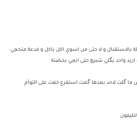
لة بالاستقبال و لا حتى من اسوي اكل ياكل و فدعة متحچي
اريد واحد يگلي شبيچ حتى ابچي بحضنة
ما گلت لاحد بعدها گمت استفرغ خفت على التوأم
لتليفون