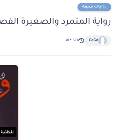
روايات شيقه
رواية المتمرد والصغيرة الفصل الثان
GeGe
منذ عام