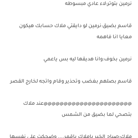
نرمين بتوتر:لاء عادي مبسوطه
قاسم بضيق:نرمين لو دايقتي ملاك حسابك هيكون
معايا انا فاهمه
نرمين بخوف:وانا هديقها ليه بس ياعمي
قاسم بصلهم بغضب وتحذير وقام واتجه لخارج القصر
@@@@@@@@@@@@@@@@@@@@@@عند ملاك
بتصحي لما بضيق من الشمس
ملاك:صباح الخير ياملاك ياقمر.... وضحكت علي نفسها