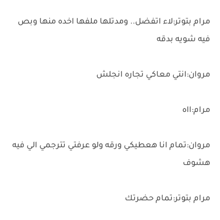
مرام بتوتر:لاء اتفضل.. ومدتلها ملفها اخده منها وبص
فيه شويه بدقه
مروان:انتي معاكي تجاره انجلش
مرام:ااه
مروان:تمام انا هعطيكي ورقه ولو عرفتي تترجمي الي فيه
هشوف
مرام بتوتر:تمام حضرتك