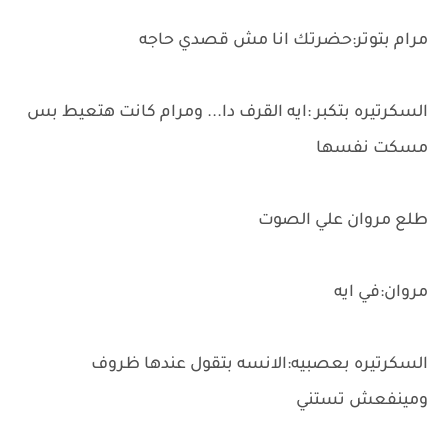
مرام بتوتر:حضرتك انا مش قصدي حاجه
السكرتيره بتكبر :ايه القرف دا... ومرام كانت هتعيط بس
مسكت نفسها
طلع مروان علي الصوت
مروان:في ايه
السكرتيره بعصبيه:الانسه بتقول عندها ظروف
ومينفعش تستني