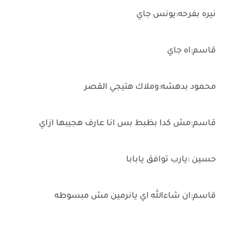
نيره بفرحه:يونس جاي
قاسم:اه جاي
محمود بدهشه:وملاك هتيجي القصر
قاسم:مش كدا بظبط بس انا عارف هجيبها ازاي
حسين :يارب توافق يابابا
قاسم:ان شاءالله اي يانرمين مش مبسوطه