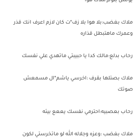
يونس بتوتر:ملاك هوا
ملاك بغضب:بلا هوا بلا زف*ت كان لازم اعرف انك قذر
وعمرك ماهتبطل قذاره
رحاب بدلع:مالك كدا يا حبيبتي ماتهدي علي نفسك
ملاك بصتلها بقرف :اخرسي ياشم*ال مسمعش
صوتك
رحاب بعصبيه:احترمي نفسك يععع بيئه
ملاك بغضب :وعزه وجلاله الله لو ماتخرستي لكون