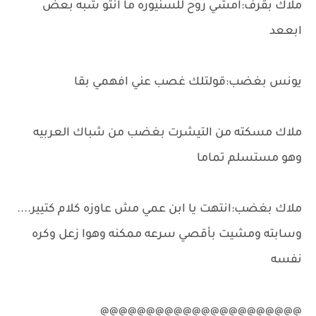
ملاك بقرف:امشي روح للسنيوره ما انتو شبه بعض
ابععد
يونس بغضب:قولتلك غصب عني افهمي بقا
ملاك مسكته من التيشرت بغضب من شباك العربيه
وهو مستسلم تماما
ملاك بغضب:انتهت يا ابن عمي مش عاوزه كلام كتيير....
وسابته ومشيت بأقصي سرعه ممكنه وهوا زعل وكره
نفسه
@@@@@@@@@@@@@@@@@@@@@@