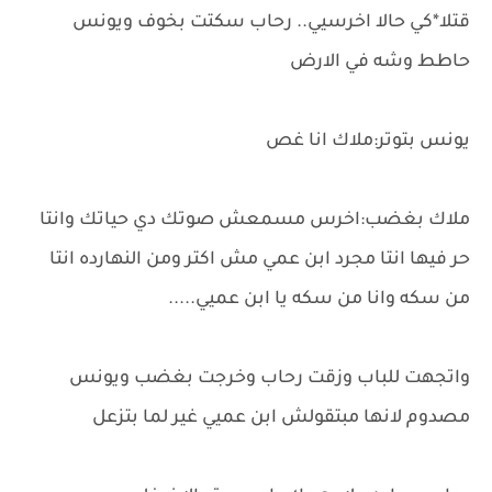
قتلا*كي حالا اخرسيي.. رحاب سكتت بخوف ويونس
حاطط وشه في الارض
يونس بتوتر:ملاك انا غص
ملاك بغضب:اخرس مسمعش صوتك دي حياتك وانتا
حر فيها انتا مجرد ابن عمي مش اكتر ومن النهارده انتا
من سكه وانا من سكه يا ابن عميي.....
واتجهت للباب وزقت رحاب وخرجت بغضب ويونس
مصدوم لانها مبتقولش ابن عميي غير لما بتزعل