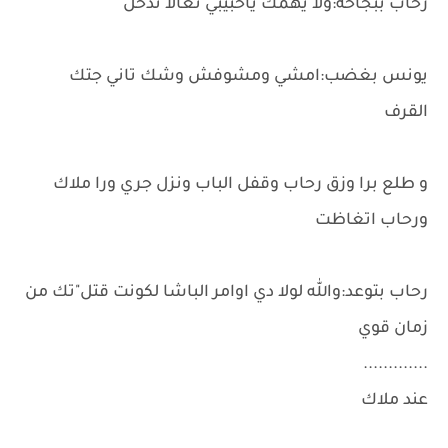
رحاب ببجاحه:ولا يهمك ياحبيبي تعالا ندخل
يونس بغضب:امشي ومشوفش وشك تاني جتك
القرف
و طلع برا وزق رحاب وقفل الباب ونزل جري ورا ملاك
ورحاب اتغاظت
رحاب بتوعد:والله لولا دي اوامر الباشا لكونت قتل"تك من
زمان قوي
.............
عند ملاك