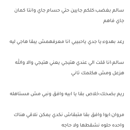
سالم بغضب:كلكم جايين حتي حسام جاي وانتا كمان
جاي فاهم
رعد بهدوء:يا جدي ياحبيبي انا معرفهمش يبقا هاجي ليه
سالم:انا قلت الي عندي هتيجي يعني هتيجي والا والله
هزعل ومش هكلمك تاني
ريم بضحك:خلاص بقا يا ابيه وافق ونبي مش مستاهله
مروان:ايوا وافق بقا متبقاش نكدي يمكن نلاقي هناك
واحده حلوه نشقطها ولا حاجه