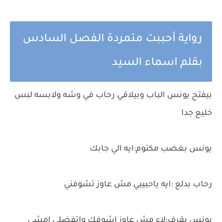
رواية أحببت متمردة الفصل السادس
بقلم اسماء السيد
بيفتح يونس الباب وبيلاقي رحاب في وشه ولابسه لبس
خليع جدا
يونس بغضب مكتوم:ايه الي جابك
رحاب بدلع :ايه ياحبيبي مش عاوز تشوفني
يونس بقرف:لاء مش عاوز اشوفك واتفضلي امشي