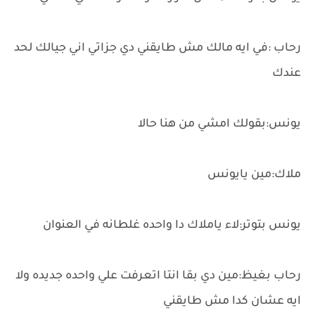
رحاب :في ايه مالك مش طايقني دي جزاتي اني جيالك لحد
عندك
يونس:بقولك امشي من هنا حالا
ملاك:مين يايونس
يونس بتوتر:لاء ياملاك دا واحده غلطانه في العنوان
رحاب بغيظ:مين دي بقا انتا اتعرفت علي واحده جديده ولا
ايه عشان كدا مش طايقني