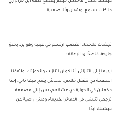
عيشته، عشان ماحدش فيهم يسمع كلمة ابن حرام زي
ما كنت بسمع، وبتهان وأنا صغيرة
تجمّدت ملامحه، الغضب ارتسم في عينيه وهو يرد بحدةٍ
جارحة، قاصدًا رد الإهانة :
زي ما إنتي اتنازلتي، أنا كمان اتنازلت واتجوزتك، واتفقنا
الصفحة دي تتقفل خلاص، محدش يفتح فيها تاني، إحنا
مكملين في الجوازة دي عشانهم، بس إنتي مصممة
ترجعي تنبشي في الدفاتر القديمة، ومش راضية عن
عيشتك ابدًا