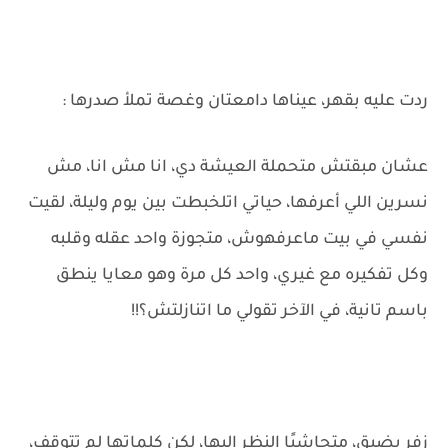
ردت عليه بقهر، عيناها دامعتان وغصة تملأ صدرها :
عشان مبقتش متحملة العيشة دي، انا مش انا، مش
نسرين اللي أعرفها، حياتي اتلخبطت بين يوم وليلة، لقيت
نفسي في بيت ماعرفهوش، متجوزة واحد عقله وقلبه
وكل تفكيره مع غيري، واحد كل مرة وهو معايا ينطق
باسم تانية، في الآخر تقولي ما اتنازلتش؟!!
زفر بضيق، متحاشيًا النظر إليها، لكن كلماتها لم تتوقف،