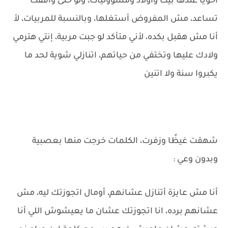
أخويا عندها بيت وأولاد ومسؤوليات، ولو حتى وافقت
تساعد، مش المفروض أستغلها، وبالنسبة للمربيات، لأ
أنا مش هقبل بكده، لأني متأكد لو جبت مربية، إنتي هترمي
ولادك عليها وتختفي من حياتهم، اتنازلي شوية لحد ما
يكبروا سنة ولا اتنين
شهقت غيظًا وزفرت، الكلمات خرجت منها بعصبية
وبدون وعي :
أنا مش عايزة أتنازل عشانهم، أومال اتجوزتك ليه، مش
عشانهم برده، انا اتجوزتك عشان ما يعيشوش اللي أنا