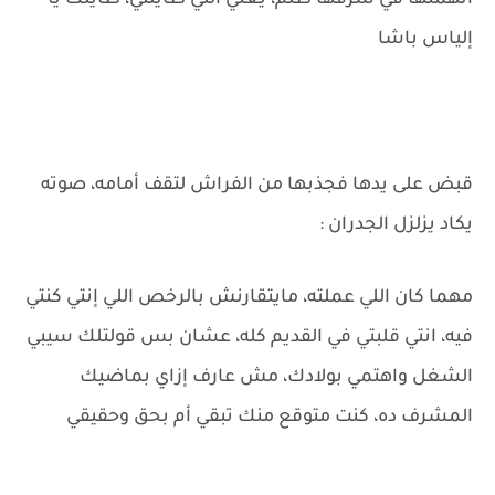
اتهمتها في شرفها ظلم، يعني اللي طايلني، طايلك يا
إلياس باشا
قبض على يدها فجذبها من الفراش لتقف أمامه، صوته
يكاد يزلزل الجدران :
مهما كان اللي عملته، مايتقارنش بالرخص اللي إنتي كنتي
فيه، انتي قلبتي في القديم كله، عشان بس قولتلك سيبي
الشغل واهتمي بولادك، مش عارف إزاي بماضيك
المشرف ده، كنت متوقع منك تبقي أم بحق وحقيقي