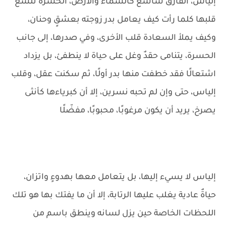
إلياس، الفارق شاسع كالسماء والأرض، الحسرة تلسع
قلبها كلما رأت كيف يعامل بدر زوجته بعشقٍ وحنان،
وكيف يملأ السعادة قلب الأخرى، وفي صدرها، إلى جانب
الحسرة، يتنامى حقدٌ وغل على حياة لا ينطفئ، بل يزداد
اشتعالًا فقد خطفت منها بدر أولًا، ثم سكنت عقل، وقلب
إلياس، حتى وإن لم تحبه نسرين، إلا أن كبرياءها كأنثى
يصرخ، يريد أن يكون مرغوبًا، محبوبًا، مفضّلًا
إلياس لا يسيء إليها، بل يتعامل معها بهدوءٍ واتزان،
حياةٌ عادية يغلب عليها الرتابة، إلا أن ما يفتك بها هو تلك
اللحظات الخاصة حين يزل لسانه وينطق باسم من