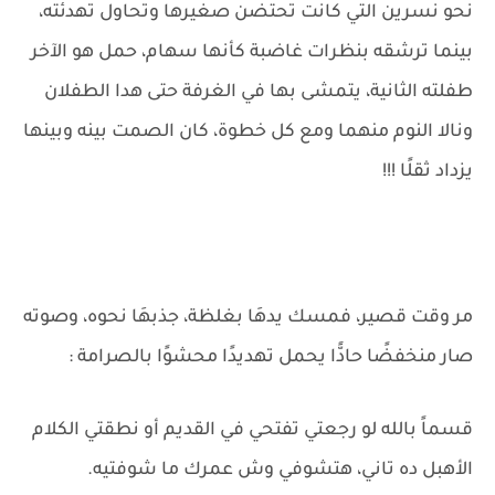
نحو نسرين التي كانت تحتضن صغيرها وتحاول تهدئته،
بينما ترشقه بنظرات غاضبة كأنها سهام، حمل هو الآخر
طفلته الثانية، يتمشى بها في الغرفة حتى هدا الطفلان
ونالا النوم منهما ومع كل خطوة، كان الصمت بينه وبينها
يزداد ثقلًا !!!
مر وقت قصير، فمسك يدهَا بغلظة، جذبهَا نحوه، وصوته
صار منخفضًا حادًّا يحمل تهديدًا محشوًا بالصرامة :
قسماً بالله لو رجعتي تفتحي في القديم أو نطقتي الكلام
الأهبل ده تاني، هتشوفي وش عمرك ما شوفتيه.