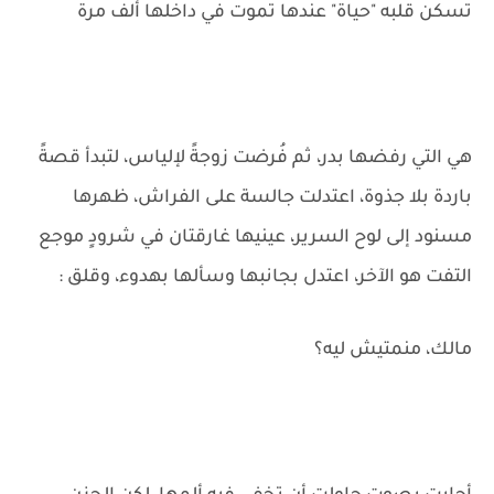
تسكن قلبه "حياة" عندها تموت في داخلها ألف مرة
هي التي رفضها بدر، ثم فُرضت زوجةً لإلياس، لتبدأ قصةً
باردة بلا جذوة، اعتدلت جالسة على الفراش، ظهرها
مسنود إلى لوح السرير، عينيها غارقتان في شرودٍ موجع
التفت هو الآخر، اعتدل بجانبها وسألها بهدوء، وقلق :
مالك، منمتيش ليه؟