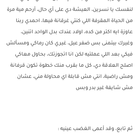
لنفسك يا نسرين، العيشة دي على أي حال، أرحم مية مرة
من الحياة المقرفة اللي كنتي غرقانة فيها، احمدي ربنا
عاوزة ايه اكتر من كده، اولاد عندك بدل الواحد اتنين،
وغيرك بيتمنى بس ضفر عيل، غيري كان رماكي ومسألش
فيكي بعد اللي عملتيه لكن انا اتجوزتك، بحاول معاكي
اصلح العلاقة دي، كل ما بقرب منك خطوة تكون قرفانة
ومش راضية، انتي مش قابلة اي محاولة مني، عشان
مش شايفة غير بدر وبس
ثم تابع، وقد أعمى الغضب عينيه :