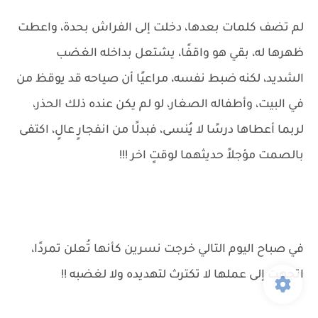
لم تضف كلمات بعدها، دخلت إلى الفراش بحدة، واعطت
ظهرها له، بقي هو واقفًا، يشتعل بداخله الغضب
الشديد، لكنه ضبط نفسه، مراعيًا أن صياحه قد يوقظ من
في البيت، وأطفاله الصغار، لو لم يكن عنده ذلك الحذر،
لربما أعطاها درسًا لا يُنسى، فبدلًا من انفجارٍ عالٍ، اكتفى
بالصمت مؤجلاً حديثهما لوقتٍ اخر !!!
في صباح اليوم التالي خرجت نسرين كأنها تُعلن تمردًا،
اتجهت إلى عملها لا تكترث لتهديده ولا لغضبه !!