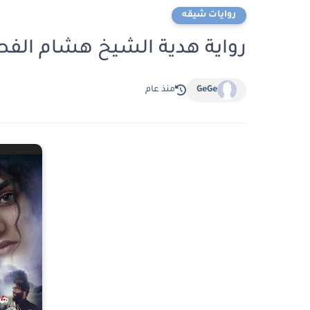
روايات شيقه
رواية هدية الشيخ هشام الفصل السادس 
GeGe
منذ عام