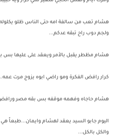
ومرت ايام ونفس الحجي متغير شي كرار ويه حبيبت
هشام تعب من سالفة امه حتى الناس ظلو يكلوله 
ولجم دوب راح تبقه عدكم...
هشام مظطر يقبل بالأمر ويعقد على عليها بس بال
كرار رافض الفكرة ومو راضي ابوه يزوج مرت عمه.
هشام حاجاه وفهمه موقفه بس بقه مصر ورافض.
اليوم جابو السيد يعقد لهشام وايمان...طبعاً ه
والكل بالكل...