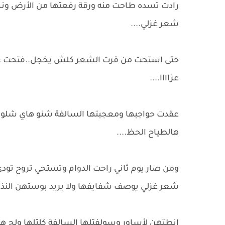
رادت تسده طاحت منه ورقة رفعتها من الأرض ون
شعر غزلي....
حتى استحت من قرت الشعر كلش يخجل..فتحت عيونه
عزاااا....
عقدت حواجبها ومعجبتها السالفة شنو هاي شلون
هالطياح الحظ....
ومن صار يوم ثاني راحت الدوام وتستحي تروح تودي 
شعر غزلي يوصف شفايفها ولا يريد بوستهن النذل
انطتهن لأساور وسولفتلها السالفة كلتلها ولج هذا