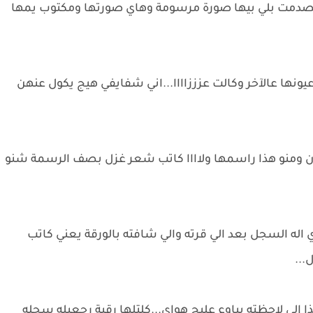
صدمت بلي بيها صورة مرسومة وهاي صورتها ومكتوب يمها
ا عالآخر وكالت عزززاااا...اني شفايفي هيج يكول عنهن
 ومنو هذا راسمها ولاااا كاتب شعر غزل بصف الرسمة شنو
اله السجل بعد الي قرته والي شافته بالورقة يعني كاتب
...
 الي لاحظته يباوع عليج هواي...كلتلها رقية رجعيله سجله