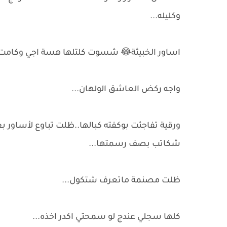
وكليله...
اساور الخبيثة😂 شسوت كلتلها هسة اجي وكامت ر
واجه ركض العاشق الولهان...
ورقية تفاجئت بوكفته كبالها..ظلت تباوع لأساور 
شكاتب بصف رسمتها...
ظلت مصنمة ماتعرف شتكول...
كلها سجلي عندج لو سمحتي اكدر اخذه...