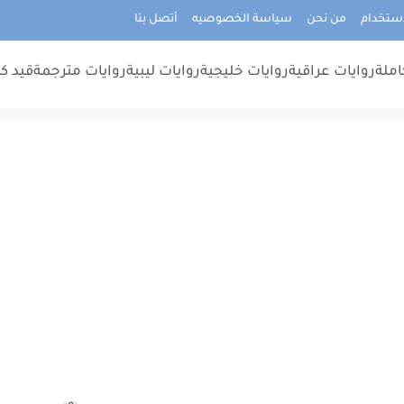
استخدام
من نحن
سياسة الخصوصيه
أتصل بنا
املة
روايات عراقية
روايات خليجية
روايات ليبية
روايات مترجمة
قيد كت