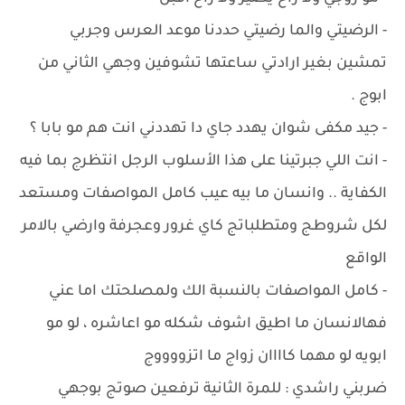
- الرضيتي والما رضيتي حددنا موعد العرس وجربي
تمشين بغير ارادتي ساعتها تشوفين وجهي الثاني من
ابوج .
- جيد مكفى شوان يهدد جاي دا تهددني انت هم مو بابا ؟
- انت اللي جبرتينا على هذا الأسلوب الرجل انتظرج بما فيه
الكفاية .. وانسان ما بيه عيب كامل المواصفات ومستعد
لكل شروطج ومتطلباتج كاي غرور وعجرفة وارضي بالامر
الواقع
- كامل المواصفات بالنسبة الك ولمصلحتك اما عني
فهالانسان ما اطيق اشوف شكله مو اعاشره ، لو مو
ابويه لو مهما كاااان زواج ما اتزووووج
ضربني راشدي : للمرة الثانية ترفعين صوتج بوجهي