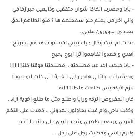
- بابا وحضرت الكاكا شوان متفقين وذايعين خبر زفافي
واني اخر من يعلم منو سمحلهم ها ؟ منو انطاهم الحق
يحددون بدوورون علمي .
دخلت ام غيث وكال : يا حبيبتي اكيد مو قصدهم يجبروج ،
اهدي واكعدوا تفاهموا ترا ابوج يحبج
- بابا ميحب احد غير مصلحته .. مصلحتنا فوقنا كلناااااااا
وحدة ماتت والثاني هاجر واني الغبية اللي كلت ابويه وما
لازم اتركه بس طلعت غلطاااااانه
كان المفروض اتركه ورايا واطلع مثل ما طلع اخوية ازاد .
وكفت باجي وام غيث يحاولون يهدوني .. كعدت على التخم
الفردي ورجعت ظهري وتجيت ايدي على جانب التخم
ولازم راسي وحطيت رجل على رجل ..