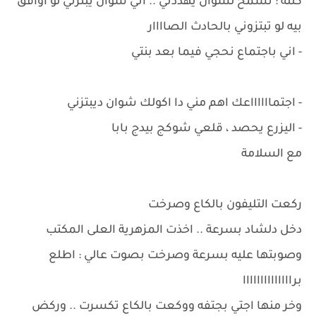
كتله : تسمح لشوان يهددني .. اني شوان يبتزني لو اوافق
بيه لو تبتزوني بالحادث الصاااار
- اني باجتماع نحجي فيما بعد بنتي
- اجتمااااااعك اهم مني دا اكولك شوان ديبتزني
- اليزرع يحصد ، قلعي شوكج بيدج بابا
مع السلامة
ركعت التليفون بالكاع وصرخت
دخل دلشاد بسرعة .. اخذت المزهرية العلى المكتب
وصوبتها عليه بسرعة وصرخت بصوت عالي : اطلع
براااااااااااااا
وخر منها اجتي بجتفه ووكعت بالكاع تكسرت .. وركض