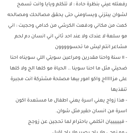
رفعتله عيني بنظرة حادة : لا تتكلم ويايا وانت تسمح
لشوان يبتزني ويساومني حتى يحقق مصالحك ومصالحه
كمت من مكاني ودفعت الكرشي من كدامي وحجيت : اني
مو سلعة لا عندك ولا عند احد ثاني اني انسان دم لحم
مشاعر انتم ليش ما تحسووووون
- ١١ سنة واحنا مقدرين ومراعين سويتي اللي سويناه احنا
ضحيتي مثل ما احنا سوينا .. الحياة مو كلها الج ولا كلها
على مزاااااج واكو امور بيها مصلحة مشتركة انت مجبرة
تنفذيها
- هذا زواج يعني اسرة يعني اطفال ما مستعدة اكون
اسرة من انسان حقير مثل شوان.
- فييييييان اتكلمي باحترام لما تحجين عن زوجج
- مو زوجي ولا راح يصير ولا راح اقبل