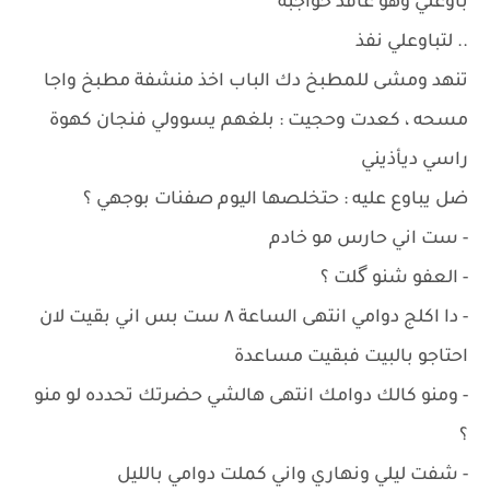
باوعلي وهو عاقد حواجبه
.. لتباوعلي نفذ
تنهد ومشى للمطبخ دك الباب اخذ منشفة مطبخ واجا
مسحه ، كعدت وحجيت : بلغهم يسوولي فنجان كهوة
راسي ديأذيني
ضل يباوع عليه : حتخلصها اليوم صفنات بوجهي ؟
- ست اني حارس مو خادم
- العفو شنو گلت ؟
- دا اكلج دوامي انتهى الساعة ٨ ست بس اني بقيت لان
احتاجو بالبيت فبقيت مساعدة
- ومنو كالك دوامك انتهى هالشي حضرتك تحدده لو منو
؟
- شفت ليلي ونهاري واني كملت دوامي بالليل