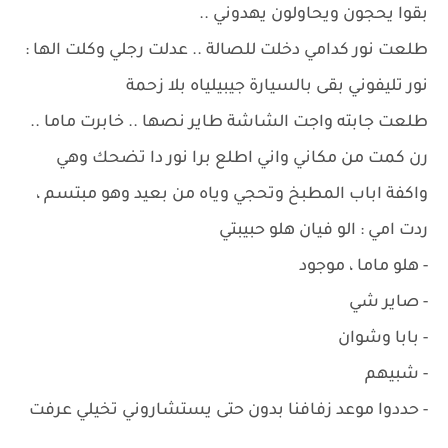
بقوا يحجون ويحاولون يهدوني ..
طلعت نور كدامي دخلت للصالة .. عدلت رجلي وكلت الها :
نور تليفوني بقى بالسيارة جيبيلياه بلا زحمة
طلعت جابته واجت الشاشة طاير نصها .. خابرت ماما ..
رن كمت من مكاني واني اطلع برا نور دا تضحك وهي
واكفة اباب المطبخ وتحجي وياه من بعيد وهو مبتسم ،
ردت امي : الو فيان هلو حبيبتي
- هلو ماما ، موجود
- صاير شي
- بابا وشوان
- شبيهم
- حددوا موعد زفافنا بدون حتى يستشاروني تخيلي عرفت
..