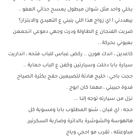
يخلي واحد مثل شوان ميطول يمسح حذائي العفو ..
ييهددني ! اي زواج هذا اللي ينبني ع التهيدي والابتزاز؟
ضربت الفنجان ع الطاولة ودرت وجهي دموعي اتجمعن
بعيوني بحركة ..
كاعدين ، اندك هورن .. ركض عباس للباب فتحه ، انداريت
سيارة بابا دخلت وسيارتين وكفن ع الباب حماية ..
حجت باجي : خليج هادئة لتضيعين حقج بكثرة الصياح
فدوة حبيبتي ، مهما كان ابوج .
نزل من سيارته توجه إلنا ...
حجه : اي فيان ، شنو المطلوب بابا ومسوية كل
هالهوسة والشوشرة بالدائرة وضاربة السكرتير.
مباوعتله ، تقرب مو احجي وياج