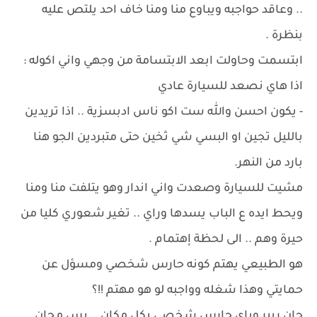
.. وعاقد حواجبه ويباوع منا ومنا خاف احد يلتص عليه
بنظرة .
ابتسمت وحاولت ابعد الابتسامة من وجهي واني اكوله :
اذا هاي نصعد للسيارة عادي
- يكون احسن والله ست اكو ناس ادبسزية .. اذا تريدين
بالليل تجين او البسي شي ثخين حتى متبردين الجو هنا
بارد من النهر.
مشيت للسيارة وصعدت واني اندار وهو يتلفت منا ومنا
ويحط ايده ع الباب يسدها وراي .. تغير شعوري كليا من
حيرة وهم .. الى لحظة إهتمام .
هو الطبيعي يهتم كونه حارس شخصي ومسؤل عن
حمايتي وهذا شغله وواجبه لو هو مهتم !!؟
جان ريبر وياي حارس شخصي بكل مكان .. بس مجان