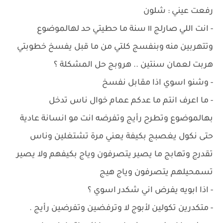
رفعت عيني : شلون
- انت اللي صارلج ١١ سنة ما حطيتي حد لهالموضوع
وتتهربين منه وبنفسج كلتي من ما قبل يفسخ خطوبتي
هربت لعمان سنتين .. هروبج حل المشكلة ؟
- وشنو اسوي اذا مقابل نفسخ
- ما اعرف انتم ما عدكم عمام خوال ناس تدخل
بهالموضوع وتطرح رأيج وتفرضه انت مو انسانة عادية
حتى نكول يغصبج بكيفة يعني مرة تشتغلين وناس
تقدرج وتهابج ما يصير يتصرفون وياج بكيفهم ولا يصير
تسمحيلهم يتصرفون وياج هيج
- اذا ابويه يفرض اني شكدر اسوي ؟
- متكدرين تكولين لأبوج لا وترفضين وتفرضين رأيج .