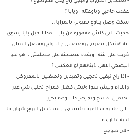
- تعتقدين الهروب والبجي راح يحل الموضوع !؟
عقدت حاجبي وباوعتله : ويايا ؟
سكت وضل يباوع بعيوني بالمرايا ..
حجيت : اني كلش مقهورة من بابا .. مدا اتخيل بابا يسوي
بيه هشكل يضربني ويغصبني ع الزواج ويفضل انسان
غريب على بنته ! ويقدم مصلحته على مصلحتي .. هو منو
اليضحي الاهل لأبنائهم لو العكس ؟
- اذا راح تبقين تحجين وتعيدين وتصقلين بالمفروض
واللازم وليش سوا وليش فضل فمراح تحلين شي غير
تهدمين نفسج وتمرضيها .. وهم بخير
- اني عاجزة مدا اعرف شسوي .. مستحيل اتزوج شوان ما
احبه ما اريده
- لان صوجج