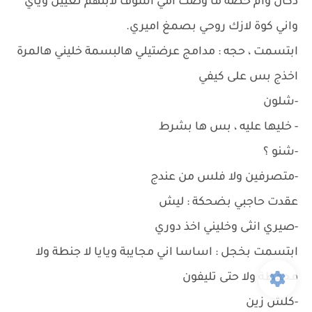
دكان وام حصة ما وصت امي اشوف لابنهم تعيين وياي
واني كوة لازك روحي بصمغ اميري.
ابتسمت ، حجه : مدامج عرضتيلي هالبسمة خليني هالمرة
اخذج بس على كيفي
-شلون
- خليها عليه ، بس ها بشرط
-شنو ؟
-متصرفين ولا فلس من عندج
عقدت حاجبي بضحكة : ليش
-صيري انثى وخليني اخذ دوري
ابتسمت بخجل : اساسا اني مجايبة ويايا لا جنطة ولا
محفظة ولا حتى تليفون
-كلش زين