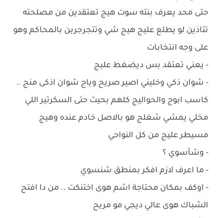
حتى محد يعرف بنته سوت هيج تعتقدين من مصلحته
تتاذين لو يطلع عليج هيج شي وتتجرجرين بالمحاكم وهو
على وجه انتخابات
- يعني تعتقد بس ديضغط عليج
- شوان ذكي وخليني اصير صريح وياج شوان اذكى منج ..
كاسب ابوج والحواليج كلهم بحيث حتى السكرتير اللي
مخلي يمشي شغلج هو بالاصل خادم عنده وهيج
مسيطر عليج من كل النواحي
- وشأسوي ؟
- ما اعرف لازم افكر بمنطق شنسوي
- اوكف بمكان محتاجة اشم هوى اختنكت .. من دا افتح
الشباك هوى عالي ديجي مو مريح