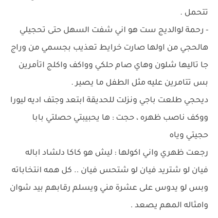
تتحمل .
- رحمة لوالديج ست هو اني شفت السهل حتى تحجيلي
هالحجي من اولها صارت خرايط تعذيب بجسمي من وراج
جا تاليها شلون وهاي صام حلكي وواكف واكلج اتأمرين
بس تتامرين عليه مثل الطفل ما يصير .
ديحجي طلعت باجي ونزلت للحديقة ابتعد وجتف اديه ليورا
ووكف ناصب ظهره ، حجت : ها يحبيبتي حصلتي بابا
حجيتي وياه
رجعت ظهري واني اكولها : ليش هو كاكا دلشاد اباله
فيان لو شتريد فيان لو شتحس فيان .. كل همه انتخاباته
وبس لو يدوس على عشرة مني ويسلم رقابهم بيد شوان
وامثاله المهم يصعد .