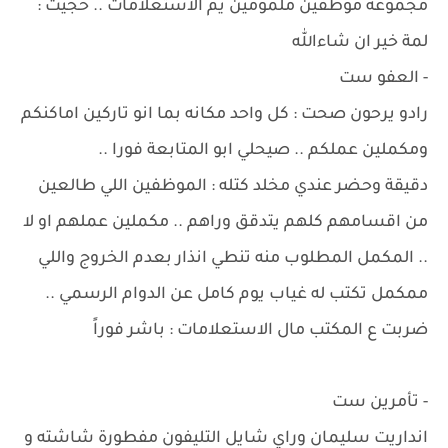
مجموعة موظفين ملمومين يم الاستعلامات .. حجيت :
لمة خير ان شاءالله
- العفو ست
رادو يرحون صحت : كل واحد مكانه بما انو تاركين اماكنكم
ومكملين عملكم .. صيحلي ابو المتابعة فورا ..
دقيقة وحضر عندي مخلد كتله : الموظفين اللي طالعين
من اقسامهم كلهم يتدقق وراهم .. مكملين عملهم او لا
.. المكمل المطلوب منه تنطي انذار بعدم الخروج واللي
ممكمل تكتب له غياب يوم كامل عن الدوام الرسمي ..
ضربت ع المكتب مال الاستعلامات : باشر فوراً
- تأمرين ست
انداريت سليمان وراي شايل التليفون مفطورة شاشته و