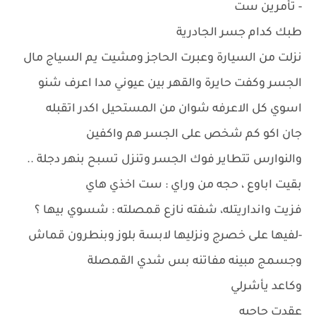
- تأمرين ست
طبك كدام جسر الجادرية
نزلت من السيارة وعبرت الحاجز ومشيت يم السياج مال
الجسر وكفت حايرة والقهر بين عيوني مدا اعرف شنو
اسوي كل الاعرفه شوان من المستحيل اكدر اتقبله
جان اكو كم شخص على الجسر هم واكفين
والنوارس تتطاير فوك الجسر وتنزل تسبح بنهر دجلة ..
بقيت اباوع ، حجه من وراي : ست اخذي هاي
فزيت وانداريتله، شفته نازع قمصلته : شسوي بيها ؟
-لفيها على خصرج ونزليها لابسة بلوز وبنطرون قماش
وجسمج مبينه مفاتنه بس شدي القمصلة
وكاعد يأشرلي
عقدت حاجبه