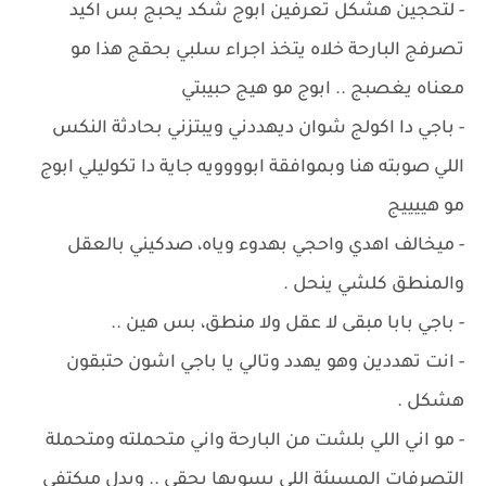
- لتحجين هشكل تعرفين ابوج شكد يحبج بس اكيد
تصرفج البارحة خلاه يتخذ اجراء سلبي بحقج هذا مو
معناه يغصبج .. ابوج مو هيج حبيبتي
- باجي دا اكولج شوان ديهددني ويبتزني بحادثة النكس
اللي صوبته هنا وبموافقة ابوووويه جاية دا تكوليلي ابوج
مو هييييج
- ميخالف اهدي واحجي بهدوء وياه، صدكيني بالعقل
والمنطق كلشي ينحل .
- باجي بابا مبقى لا عقل ولا منطق، بس هين ..
- انت تهددين وهو يهدد وتالي يا باجي اشون حتبقون
هشكل .
- مو اني اللي بلشت من البارحة واني متحملته ومتحملة
التصرفات المسيئة اللي يسويها بحقي .. وبدل ميكتفي