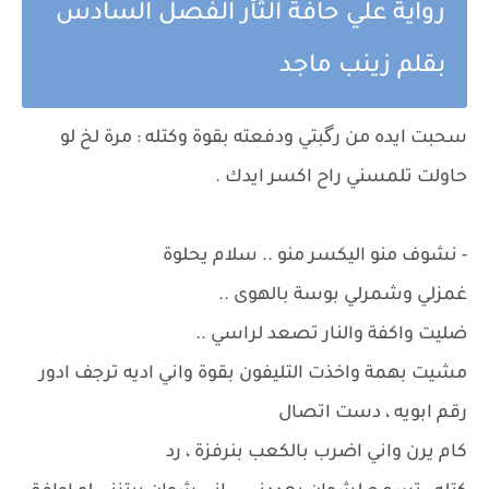
رواية علي حافة الثأر الفصل السادس
بقلم زينب ماجد
سحبت ايده من رگبتي ودفعته بقوة وكتله : مرة لخ لو
حاولت تلمسني راح اكسر ايدك .
- نشوف منو اليكسر منو .. سلام يحلوة
غمزلي وشمرلي بوسة بالهوى ..
ضليت واكفة والنار تصعد لراسي ..
مشيت بهمة واخذت التليفون بقوة واني اديه ترجف ادور
رقم ابويه ، دست اتصال
كام يرن واني اضرب بالكعب بنرفزة ، رد