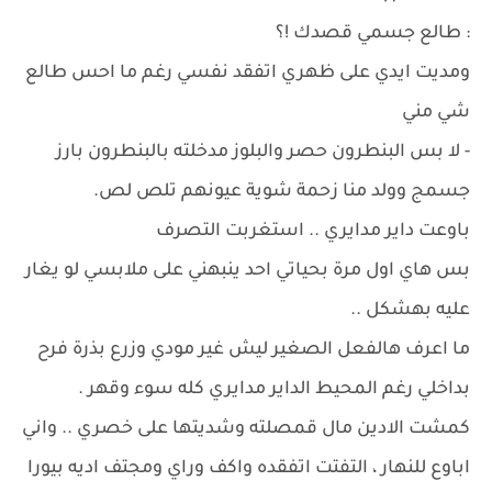
: طالع جسمي قصدك !؟
ومديت ايدي على ظهري اتفقد نفسي رغم ما احس طالع
شي مني
- لا بس البنطرون حصر والبلوز مدخلته بالبنطرون بارز
جسمج وولد منا زحمة شوية عيونهم تلص لص.
باوعت داير مدايري .. استغربت التصرف
بس هاي اول مرة بحياتي احد ينبهني على ملابسي لو يغار
عليه بهشكل ..
ما اعرف هالفعل الصغير ليش غير مودي وزرع بذرة فرح
بداخلي رغم المحيط الداير مدايري كله سوء وقهر .
كمشت الادين مال قمصلته وشديتها على خصري .. واني
اباوع للنهار ، التفتت اتفقده واكف وراي ومجتف اديه بيورا