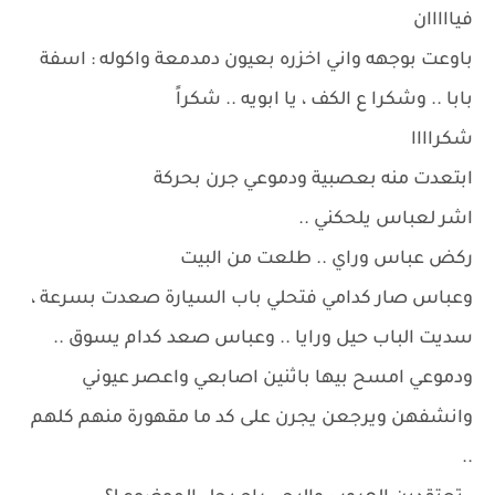
فيااااان
باوعت بوجهه واني اخزره بعيون دمدمعة واكوله : اسفة
بابا .. وشكرا ع الكف ، يا ابويه .. شكراً
شكراااا
ابتعدت منه بعصبية ودموعي جرن بحركة
اشر لعباس يلحكني ..
ركض عباس وراي .. طلعت من البيت
وعباس صار كدامي فتحلي باب السيارة صعدت بسرعة ،
سديت الباب حيل ورايا .. وعباس صعد كدام يسوق ..
ودموعي امسح بيها باثنين اصابعي واعصر عيوني
وانشفهن ويرجعن يجرن على كد ما مقهورة منهم كلهم
..