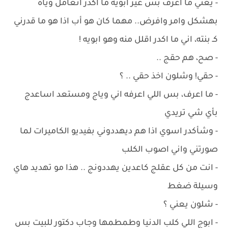
- يعني ما اعرف بس غير ابويه ما اكدر اتعامل وياه
بهشكل وامر وافرض.. مهما كان هو أب اذا هو ما قدرني
كـ بنته، اني ما اكدر اقلل منه وهو ابويه !
- صح، هم حقج ..
- حقي! وشلون اخذ حقي .. ؟
- ما اعرف، بس اللي اعرفه اني وياج ومستعد اساعدج
بأي شي تريدي
- وشأكدر اسوي اذا هم ديهددوني بفيديو الكاميرات لما
صورتني واني اصوب الكلب
- انت من كل عقلج كاعدين يهددونج .. هذا مو تهديد هاي
وسيلة ضغط
- شلون يعني ؟
- ابوج اللي كلب الدنيا وطمطمها وجاب دكتور للبيت بس