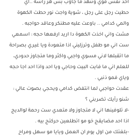
اخذ نفس قوي وتنهد ما جاوب بس هز راسه ..اي
حطيت رجل على رجل ، شوية واجت نور حطت الكهوة
والمي كدامي .. باوعت عليه مطنكر وعاقد حواجبه .
مشت واني اخذت الكهوة دا اريد ارفعها حجه : اسمعي
ست اني مو طفل وترزليني اذا متعودة ويا غيري بصراحة
ما اتقبلها لاني مسوي واجبي واكثر وما متجاوز حدودي،
للعلم اني ما فايت البيت وحاجي ويا احد واذا احد اجا حجه
وياي فمو ذنبي .
عقدت حواجبي لما انتفض كدامي ويحجي بصوت عالي :
شنو رأيك تضربني ؟
-لا تلوفينها اني لا متجاوز ولا متعدي ست رحمة لوالديج
اذا احد مضايقج خو مو اتطلعين حركتج بيه .
-بلغتك من اول يوم ان العمل ويايا مو سهل ومراح