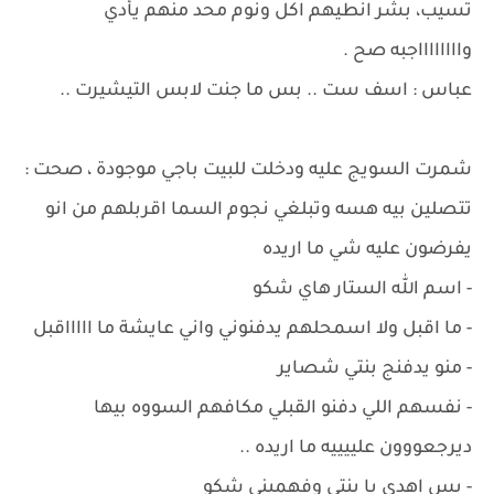
تسيب، بشر انطيهم اكل ونوم محد منهم يأدي
وااااااااجبه صح .
عباس : اسف ست .. بس ما جنت لابس التيشيرت ..
شمرت السويج عليه ودخلت للبيت باجي موجودة ، صحت :
تتصلين بيه هسه وتبلغي نجوم السما اقربلهم من انو
يفرضون عليه شي ما اريده
- اسم الله الستار هاي شكو
- ما اقبل ولا اسمحلهم يدفنوني واني عايشة ما اااااقبل
- منو يدفنج بنتي شصاير
- نفسهم اللي دفنو القبلي مكافهم السووه بيها
ديرجعووون علييييه ما اريده ..
- بس اهدي يا بنتي وفهميني شكو