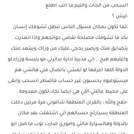
اتسحب من الجات والتيم ما احب اطلع
-ليش ؟
-لما تكون بمكان مسؤل الناس تبطل تشوفك إنسان
بكد ما تشوفك مصلحة تقضي حوائجهم واذا اتعذرت
يتضايق منك ويصير يحجي عليك من وراك ويبتعد عنك
واغلبهم هيج .. اني مديرة ادارة بدائرتي مو رئيسة وزراء لو
الدولة كلها اعرفها لو تمشي باتصال مني هالشي هم
ميستوعبوه يحسبون غير حساب فاضطر اتسحب وابقى
على محيط عائلتي اللي هي ايضا تكاد تكون معدومة .
-حقج والله ، بالقران المنطقة شافوني مرة مرتين دخلت
المنطقة بسيارتج حسبالهم اني اشتغلت بفد مكان
بالدولة وهالسيارة مالتي واموري صارت توب ما ضل ابو