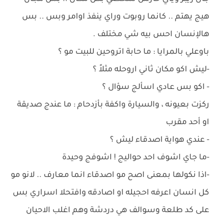
هيج يهتم .. كانما روبوت وراي ينفذ اوامر وبس .. بس
هالإنسان احس بيه شي مختلف .
باوعلي بالمرايا : ما حابة اتروحين للبيت مو ؟
-ليش اكو مكان ثاني اروحله مثلاً ؟
- اكو بس عادي اسألج سؤال ؟
ركزت بعيونه ، والسيارة واكفة بأزدحام : ما عندج صديقة
او أحد مقرب
- عندي هواية اصدقاء ليش ؟
-ما جاي اشوف احد حواليج ! اشوفج وحيدة
-اذا نكولها بمعنى اصح مو اصدقاء انما معارف .. لانو مو
كل انسان اعرفه احجيله او اصادقه وافتحلا اسراري بس
على كد طلعة وسوالف هي دردشة وهم اغلب الاحيان