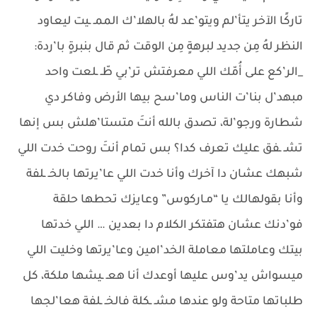
تاركًا الآخر يتأ’لم ويتو’عد لهُ بالهلا’ك الممـ ـيت ليعاود
النظر لهُ مِن جديد لبرهةٍ مِن الوقت ثم قال بنبرةٍ با’ردة:
_الر’كع على أُمّك اللي معرفتش تر’بي طّـ ـلعت واحد
مبهد’ل بنا’ت الناس وما’سح بيها الأرض وفاكر دي
شطارة ورجو’لة، تصدق بالله أنتَ متستا’هلش بس إنها
تشـ ـفق عليك تعرف كدا؟ بس تمام أنتَ روحت خدت اللي
شبهك عشان دا آخرك وأنا خدت اللي عا’يرتها بالخـ ـلفة
وأنا بقولهالك يا “مـاركوس” وعايزك تحطها حلقة
فو’دنك عشان هتفتكر الكلام دا بعدين … اللي خدتها
بيتك وعاملتها معاملة الخد’امين وعا’يرتها وخليت اللي
ميسواش يد’وس عليها أوعدك أنا هعـ ـيشها ملكة، كل
طلباتها متاحة ولو عندها مشـ ـكلة فالخـ ـلفة هعا’لجها