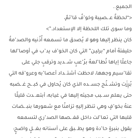
الجميع..
<“لحظةٌ عـ ـصيبة وخو’فٌ قا’ئمٌ،
وما سوى تلك اللحظة إلا الإستعداد.”>
كان ينظر إليها وهو لا يُصدق ما تسمعه أُذُنيه والصد’مةُ
حليفتهُ أمام “برليـن” التي كان الخو’ف يد’ب في أوصا’لها
جاعلًا إياها تُطا’لعهُ برُ’عبٍ شـ ـديد وترقبٍ جلي على
تقا’سيم وجهها، لاحظت أشتـ ـداد أعصا’به وعرو’قه التي
بُرِزَت وتشـ ـنُج جسـ ـده الذي كان يُحاول في كبـ ـح غـ ـضبه
حتى يعلم سـ ـبب مجيئه إليها في غيابه، أبتعـ ـدت قليلًا
عنهُ بخو’فٍ وهي تنظر إليهِ تزامنًا مع شعورها بنبـ ـضات
قلبها التي تعا’لت داخل قفـ ـصها الصد’ري لتسمعه
يقول بنبرةٍ حا’دة وهو يطـ ـبق على أسنانه بغـ ـلٍ واضحٍ: