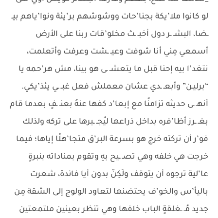
لو كانوا ملا’يكة بجنا’حات ووشوشهم بر’يئة ونوا’ياهم بيـ
ـضا، البشـ ـر دول أخبـ ـث مخلو’قات ربنا على الأرض
أسمعي مِني أنا شوفت وعيـ ـشت وعرفت وأتعلمت،
نتغد’ا بيه إحنا قبل ما يتعشـ ـى هو بينا، مش هر’حمه يا
“برليـن” وأبعـ ـدي عشان معملش فعل غبـ ـي يئذ’يكي.
أنهـ ـى حديثه تزامنًا مع إبعا’د كفها عنهُ بعنـ ـفٍ بعدما قام
بغـ ـرز أظا’فره بداخل ذراعها ليُجـ ـبرها على تركه ولذلك
فو’ر أن تركته خرج هو بسرعة البر’ق متجا’هلًا إياها؛ فيما
خرجت هي خلفه وهي تصـ ـيح بهِ وتقوم بمناداته بنبرةٍ
عا’لية ترجوه أن يتوقف ولَكِنّ بدون أيا فائدة، شعرت
باليأ’س والخو’ف يحتضنها لتعاود الولوج إلى الشقة مِن
جديد مُـ ـغلقةٍ الباب خلفها وهي تنظر بعينين ملتمعتين