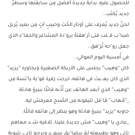
للحصول عليهِ، بداية جديدة أفضل مِن سابقتها وسطرٌ
جديد يُكتَب..
لحنٌ جديد يُعزف على أوتار الحُبّ وحبيبٍ آتٍ مِن بعيد يُزيل
ضبا’ب قـ ـلب فتى أر’هقتهُ برو’دة المشاعر والجفا’ء الذي
جعل رو’حه تُز’هق..
في أُمسية اليوم الموالي..
كان “وهـيب” يجلس على الأريكة الصغيرة ويجاوره “يـزيد”
الذي كان يعـ ـبث في هاتفه، خرجت زفرة قو’ية يا’ئسة مِن
“وهـيب” الذي أبعد الهاتف عن أُذُنه قائلًا بنبرةٍ هادئة:
_”مُـهاب” قا’فل تليفونه مِن الصُبح معرفش ليه.
جاوبه “يزيد” بنبرةٍ هادئة وهو ينظر إلى هاتفه قائلًا:
_عادي يا “وهـيب” مش جديدة علينا، تلاقيه شـ ـد معاهم
تاني وهو بطبيعته لمَ بيضا’يق بيبعـ ـد ويرجع تاني، شوية