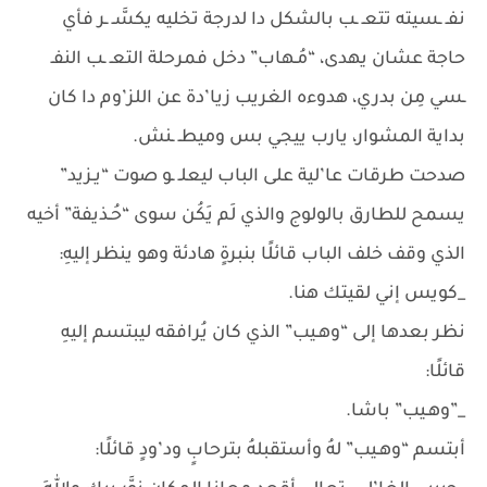
نفـ ـسيته تتعـ ـب بالشكل دا لدرجة تخليه يكسَّـ ـر فأي
حاجة عشان يهدى، “مُـهاب” دخل فمرحلة التعـ ـب النفـ
ـسي مِن بدري، هدوءه الغريب زيا’دة عن اللز’وم دا كان
بداية المشوار، يارب ييجي بس وميطـ ـنش.
صدحت طرقات عا’لية على الباب ليعلـ ـو صوت “يـزيد”
يسمح للطارق بالولوج والذي لَم يَكُن سوى “حُـذيفة” أخيه
الذي وقف خلف الباب قائلًا بنبرةٍ هادئة وهو ينظر إليهِ:
_كويس إني لقيتك هنا.
نظر بعدها إلى “وهـيب” الذي كان يُرافقه ليبتسم إليهِ
قائلًا:
_”وهـيب” باشا.
أبتسم “وهـيب” لهُ وأستقبلهُ بترحابٍ ود’ودٍ قائلًا: