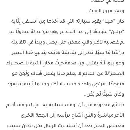
فـ ـجة في حـ ـقه..
وبعد مرور الوقت.
كان “مـينا” يقود سيارته التي قد أخذها مِن أسـ ـفل بِنْاية
“برليـن” متوجهًا إلى هذا الحقـ ـير وهو يتو’عد لهُ محاولًا لجـ
ـم غضـ ـبه لأكبر وقتٍ ممكن حتى يصل ويبدأ في تلقـ ـينه
در’سًا قا’سيًا، نظر إلى شاشة هاتفه يتتـ ـبع خط السير
وهو يرى أنهُ يقترب مِن هدفه حيثُ مكانٍ أشبه بالصحـ ـراء
المنعز’لة عن العالم لا يعلم ماذا يفعل هُناك ولَكِنّ هو
متوجهًا لغر’ضٍ واحد فحسب لا أكثر وحينما يُلبيه سيعود
وكأن شيئًا لَم يَكُن..
دقائق معدودة قبل أن يوقف سيارته بعـ ـنفٍ ليتوقف أمام
الآخر مباشرةً والذي أشاح برأسه إلى الجهة الأخرى
مغمض العين بعد أن أنتشـ ـرت الرمال بكل مكان بسبب