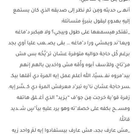
أنهـ ـى حديثه ومِن ثم نظر إلى صديقه الذي كان يستمع
إليهِ بهدوءٍ ليقول بنبرةٍ متسائلة:
_تفتكر هيسمعها على طول وييجي؟ ولا هيكبر د’ماغه
ويعا’ند ويمشي ورا د’ماغه … بقى يصـ ـعب عليا أوي بجد
برغم كُل حاجة حواليه متوفرة عشان تر’يَّحُه بس مش
مر’تاح، وللأسف أبوه وأُمّه مش واخدين بالهم إنهم
بيد’مروه نفـ ـسيًا، اللّٰه أعلم عمل إيه المرة دي أقلها بيكـ
ـسر حاجة عشان نا’ره تبر’د معرفش المرة دي كـ ـسَّر إيه.
زفرة قو’ية خرجت مِن جو’ف “يـزيد” الذي أغـ ـلق هاتفه
ومسـ ـح بكفه على خصلا’ته وهو يرد عليهِ بيأ’سٍ شـ ـديد
قائلًا:
_مش عارف بجد، مش عارف بيستفادوا إيه لمَ واحد زيه