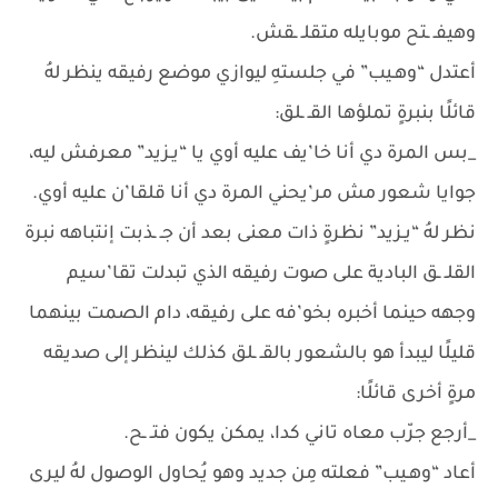
وهيفـ ـتح موبايله متقلـ ـقش.
أعتدل “وهـيب” في جلستهِ ليوازي موضع رفيقه ينظر لهُ
قائلًا بنبرةٍ تملؤها القـ ـلق:
_بس المرة دي أنا خا’يف عليه أوي يا “يـزيد” معرفش ليه،
جوايا شعور مش مر’يحني المرة دي أنا قلقا’ن عليه أوي.
نظر لهُ “يـزيد” نظرةٍ ذات معنى بعد أن جـ ـذبت إنتباهه نبرة
القلـ ـق البادية على صوت رفيقه الذي تبدلت تقا’سيم
وجهه حينما أخبره بخو’فه على رفيقه، دام الصمت بينهما
قليلًا ليبدأ هو بالشعور بالقـ ـلق كذلك لينظر إلى صديقه
مرةٍ أخرى قائلًا:
_أرجع جرّب معاه تاني كدا، يمكن يكون فتـ ـح.
أعاد “وهـيب” فعلته مِن جديد وهو يُحاول الوصول لهُ ليرى