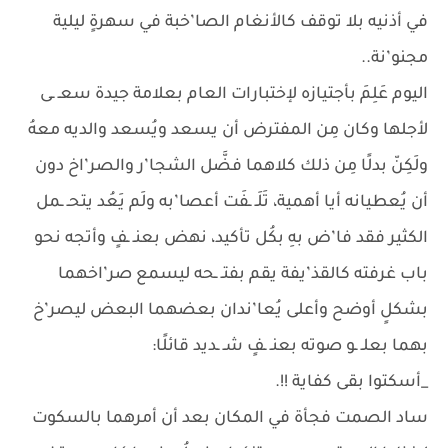
في أذنيه بلا توقف كالأنغام الصا’خبة في سهرةٍ ليلية
مجنو’نة..
اليوم عَلِمَ بأجتيازه لإختبارات العام بعلامة جيدة سعـ ـى
لأجلها وكان مِن المفترض أن يسعد ويُسعد والديه معهُ
ولَكِنّ بدلًا مِن ذلك كلاهما فضَّل الشجا’ر والصر’اخ دون
أن يُعطيانه أيا أهمية، تَلَـ ـفَت أعصا’به ولَم يَعُد يتحـ ـمل
الكثير فقد فا’ض بهِ بكُل تأكيد، نهض بعنـ ـفٍ وأتجه نحو
باب غرفته كالقذ’يفة يقم بفتـ ـحه ليسمع صر’اخهما
بشكلٍ أوضح وأعلى يُعا’ندان بعضهما البعض ليصر’خ
بهما بعلـ ـو صوته بعنـ ـفٍ شـ ـديد قائلًا:
_أسكتوا بقى كفاية !!.
ساد الصمت فجأة في المكان بعد أن أمرهما بالسكوت