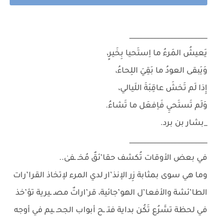
_______________________
يَعيشُ المَرءُ ما اِستَحيا بِخَيرٍ،
وَيَبقى العودُ ما بَقِيَ اللِحاءُ،
إِذا لَم تَخشَ عاقِبَةَ اللَيالي،
وَلَم تَستَحيِ فَاِفعَل ما تَشاءُ.
_بشار بن برد.
_______________________
في بعض الأوقات تُكشف حقا’ئقٌ مُخـ ـفىٰ..
وما هي سوى بمثابة زِر الإنذ’ار لدي المرء لإتخاذ القرا’رات
الطا’ئشة والأفعا’ل الهو’جائية، قر’اراتٌ مصـ ـيرية تؤ’خذ
في لحظة تسَّرُع تَكُن بداية فتـ ـح أبواب الجحـ ـيم في أوجه