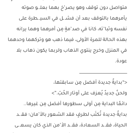
متواصل دون توقف وهو يصر’خ بهما بعلـ ـو صوته
يأمرهما بالتوقف بعد أن فشـ ـل في السيـ ـطرة على
نفسه وثبا’ته، كانا في صد’مةٍ مِن أمرهما وهما يرانه
بهذه الحالة للمرة الأولى، فيما ذهب هو وتركهما وحدهما
في المنزل وخرج ينتوي الذهاب ولربما يكون ذهاب بلا
عودة.
_______________________
<“بدايةٌ جديدة أفضل مِن سابقتها،
ولحنٌ جديدٌ يُعزف على أوتار الحُبّ.”>
دائمًا البداية مِن أولى سطورها أفضل مِن غيرها..
بدايةٌ جديدة تُكتَب لطرفٍ فقد الشعور بالأ’مان؛ فقـ ـد
الحياة، فقـ ـد السعادة، فقـ ـد الأ’من الذي كان يسعـ ـى