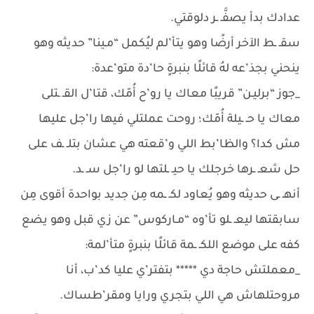
عدادك بدأ يصفَّـ ـر دلوقتي.
سقـ ـط الآخر أرضًا وهو يتأ’لم ليُكمل “مـينا” حديثه وهو
ينحني بجذ’عه لهُ قائلًا بنبرةٍ حا’دة متو’عدة:
_جوز “برليـن” قريبًا معاك يا رو’ح أُمّك، قتا’ل القـ ـتلى
معاك يا حـ ـيلة أُمّك؛ روحت عملتلي فيها را’جل عليها
مش كدا؟ والظا’بط اللي و’قعته هي عشان بتلـ ـف على
حل شعـ ـرها خرجلك يا حيـ ـلتها لو را’جل سـ ـد.
أنهـ ـى حديثه وهو يُعاود لكـ ـمه مِن جديد بواحدة أقوى مِن
سابقتها ليعـ ـلو تأ’وه “مـاركوس” عن زي قبل وهو يضع
كفه على موضع اللكـ ـمة قائلًا بنبرةٍ متأ’لمة:
_معملتش حاجة دي ***** بتفتر’ي عليا كد’ب، أنا
مروحتلهاش هي اللي بتجري ورايا ومقر’طساك.