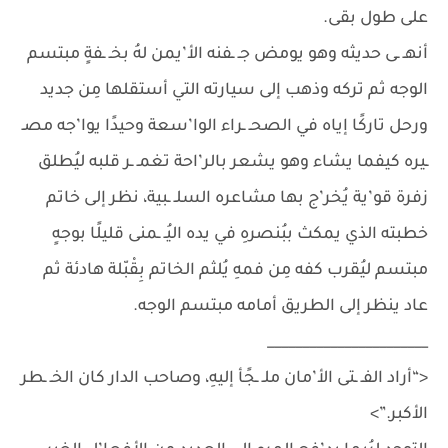
على طول بقى.
أنهـ ـى حديثه وهو يومض جـ ـفنه الأ’يمن لهُ بخـ ـفةٍ مبتسم
الوجه ثم تركه وذهب إلى سيارته التي أستقلها مِن جديد
ورحل تاركًا إياه في الصحـ ـراء الوا’سعة وحيدًا يوا’جه مصـ
ـيره كيفما يشاء وهو يشعر بالر’احة تغمـ ـر قلبه ليُطلق
زفرة قو’ية يُخر’ج بها مشاعره السلـ ـبية، نظر إلى خاتم
خطبته الذي يمكث ببُنصرهِ في يده اليُـ ـمنى قليلًا بوجهٍ
مبتسم ليُقرب كفه مِن فمهِ يُلثم الخاتم بِقْبّلة هادئة ثم
عاد ينظر إلى الطريق أمامه مبتسم الوجه.
_______________________
<“أراد الفـ ـتى الأ’مان ملـ ـجًأ إليهِ، وصاحب الدار كان الخـ ـطر
الأكبر.”>