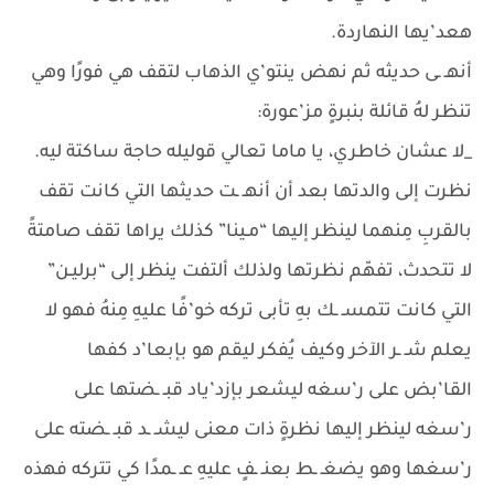
هعد’يها النهاردة.
أنهـ ـى حديثه ثم نهض ينتو’ي الذهاب لتقف هي فورًا وهي
تنظر لهُ قائلة بنبرةٍ مز’عورة:
_لا عشان خاطري، يا ماما تعالي قوليله حاجة ساكتة ليه.
نظرت إلى والدتها بعد أن أنهـ ـت حديثها التي كانت تقف
بالقربِ مِنهما لينظر إليها “مـينا” كذلك يراها تقف صامتةً
لا تتحدث، تفهّم نظرتها ولذلك ألتفت ينظر إلى “برليـن”
التي كانت تتمسـ ـك بهِ تأبى تركه خو’فًا عليهِ مِنهُ فهو لا
يعلم شـ ـر الآخر وكيف يُفكر ليقم هو بإبعا’د كفها
القا’بض على ر’سغه ليشعر بإزد’ياد قبـ ـضتها على
ر’سغه لينظر إليها نظرةٍ ذات معنى ليشـ ـد قبـ ـضته على
ر’سغها وهو يضغـ ـط بعنـ ـفٍ عليهِ عـ ـمدًا كي تتركه فهذه