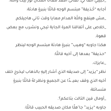
_حبيبي الغا’لي، تعالى أقعد معانا المكان نوَّر بيك واللهِ.
أجابه “حُـذيفة” مبتسم الوجه قائلًا بنبرةٍ هادئة:
_مش هينفع واللهِ المدام معايا وقت تاني هاجيلكم.
_خلاص على أتفاقنا المرة الجاية تيجي ونشرب مع بعض
قهوة.
هكذا جاوبه “وهـيب” بنبرةٍ هادئة مبتسم الوجه لينظر
“حـذيفة” بعدها إلى أخيه قائلًا:
_عايزك.
نظر “يـزيد” إلى صديقه الذي أشار إليهِ بالذهاب ليخرج خلف
أخيه الذي وقف بعيـ ـدًا عن الجميع ونظر لهُ قائلًا بنبرةٍ
متسائلة:
_أومال فين التالت بتاعكم؟.
جاوبه “يـزيد” جا’هلًا مكان صديقه الحبيب قائلًا: