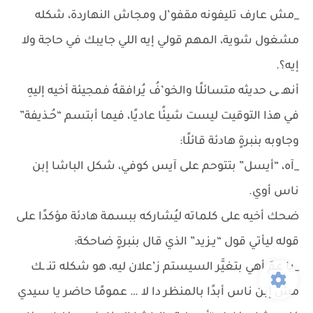
_مش عارف تليفونه مقفو’ل ومجاش النهاردة، شكله
مشغول شوية، المهم قولي إيه اللي جايبك في حاجة ولا
إيه؟.
أنهـ ـى حديثه متسائلًا والخو’فُ يُرافقهُ فمجيئة أخيه إليهِ
في هذا التوقيت ليست شيئًا عاديًا، فيما أبتسم “حُـذيفة”
وجاوبه بنبرةٍ هادئة قائلًا:
_آه، “أيسل” بتتوحم على آيس كوفي، شكل الباشا إبن
ناس أوي.
ضحك أخيه على كلماته ليُشاركه ببسمة هادئة مؤكدًا على
قوله ليأتي قول “يـزيد” الذي قال بنبرةٍ ضاحكة:
_يا عمّ أهي بتغيَّر السيستم ز’علان ليه، هو شكله تنـ ـك
مش إبن ناس أبدًا بالمنظر دا لا … عمومًا حاضر يا سيدي