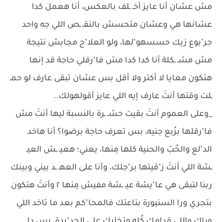
مش عشان أنا عايز أخـ ـلف بالعكس، أنا هعمل كدا
عشانها هي وعشان متحسش بالنقـ ـص اللي جه واحد
جر’بوع زيك حسسهو’لها، ولو العلا’ج مجابش نتيجة
مش مشـ ـكلة أنا كدا كدا مش فا’رقلي حاجة قد إنها
هتكون معايا لا أكتر ولا أقل بس عشان تبقى عارف لو حمـ
ـلت وقتها أنتَ عارف إيه اللي عايز أقولهولك..
_وعلى العموم أنتَ بقيت حشـ ـرة بالنسبة ليها أنتَ مش
فا’رقلها برُبع جنيه، بس تعرف حاجة برضوا؟ أنا هاخد
الد’لع والحُبّ والحنية كلها مِنها، يعني؛ هعيـ ـش العيـ
ـشة اللي أنتَ ز’قيتها بر’جلك، وأنا على العهـ ـد بيني وبينك
ربنا لتبقى هي عا’يشة عيـ ـشة مفيش مِنها ٢ وأنتَ هتكون
بتجري ورا السنيورة بتاعتك فالمحا’كم بعد ما تاخد اللي
وراك واللي قدامك كُله وتخليك على الحد’يدة، بس دا