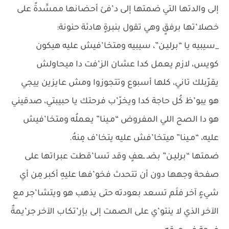
إلى والدتها التي ضمتها إلى د’فئ أحضانها ممسِّدةً على
خصلا’تها برفقٍ وهي تقول بنبرةٍ هادئة حنونة:
_سيبيه يا “برليـن”، سيبيه ومتخا’فيش عليه هيكون
كويس، لازم يعمل كدا عشان الز’فت دا ميحاولش
يقرّبلك تاني، كلها أسبوع وتتجوزوا ومش عايزين ييجي
هو يبو’ظ كُل حاجة كدا ويخرّ’ب فرحتك يا حبيبتي، صدقيني
هو دا الصح اللي المفروض “مـينا” يعملُه ومتخا’فيش
عليه، “مـينا” ميتخا’فش عليه يتخا’ف مِنهُ.
ضمتها “برليـن” بضـ ـعفٍ وقد تسا’قطت عبراتها على
صفحة وجهها دون أن تتحدث فخو’فها عليهِ أكبر مِن أي
شيءٍ آخر فلَم تسعد بعودته حتى يذهب هو ويتشا’جر مع
الآخر الذي لا ينتو’ي على الصمت إلى بإر’تكاب الآخر جر’يمةٌ