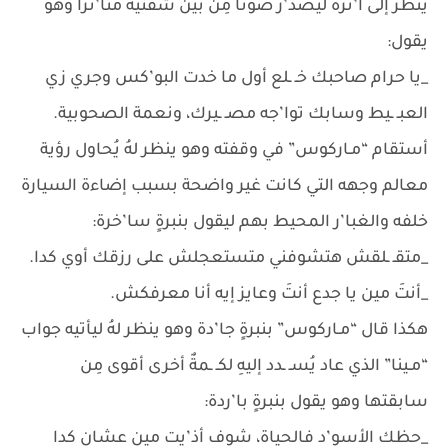
ينظر إلى أ’ثره ليُصد’ر صوتًا مِن بين شفتيه متأ’ثرًا وهو
يقول:
_يا حرام صاحبك خـ ـلع أول ما خدت البو’كس وجري زي
العبـ ـيط وسابك توا’جه مصـ ـيرك، ونعمة الصحوبية.
أستقام “مـاركوس” في وقفته وهو ينظر لهُ يُحاول رؤية
معالم وجهه التي كانت غير واضحة بسبب إضاءة السيارة
خلفه والغبا’ر المحيط بهم ليقول بنبرةٍ سا’خرة:
_متقـ ـلقش هتشوفني متستعجلش على رزقك أوي كدا.
_أنتَ مين يا جدع أنتَ وعايز إيه أنا معرفكش.
هكذا قال “مـاركوس” بنبرةٍ جا’دة وهو ينظر لهُ ليأتيه جواب
“مـينا” الذي عاد يُسـ ـدد إليهِ لكـ ـمةٌ أخرى أقوى مِن
سابقتها وهو يقول بنبرةٍ با’ردة:
_حظك الأسو’د فالحياة، شوف أذ’يت مين عشان كدا