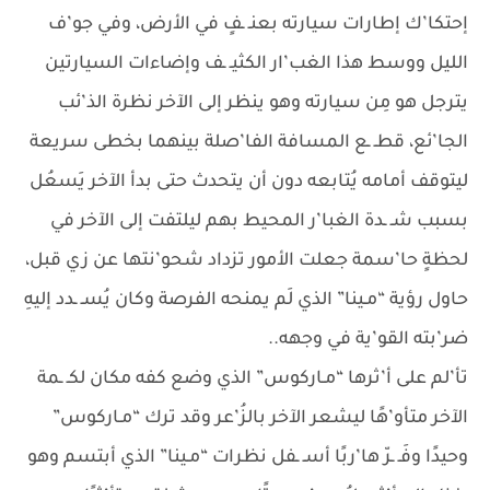
إحتكا’ك إطارات سيارته بعنـ ـفٍ في الأرض، وفي جو’ف
الليل ووسط هذا الغب’ار الكثيـ ـف وإضاءات السيارتين
يترجل هو مِن سيارته وهو ينظر إلى الآخر نظرة الذ’ئب
الجا’ئع، قطـ ـع المسافة الفا’صلة بينهما بخطى سريعة
ليتوقف أمامه يُتابعه دون أن يتحدث حتى بدأ الآخر يَسعُل
بسبب شـ ـدة الغبا’ر المحيط بهم ليلتفت إلى الآخر في
لحظةٍ حا’سمة جعلت الأمور تزداد شحو’نتها عن زي قبل،
حاول رؤية “مـينا” الذي لَم يمنحه الفرصة وكان يُسـ ـدد إليهِ
ضر’بته القو’ية في وجهه..
تأ’لم على أ’ثرها “مـاركوس” الذي وضع كفه مكان لكـ ـمة
الآخر متأو’هًا ليشعر الآخر بالزُ’عر وقد ترك “مـاركوس”
وحيدًا وفَـ ـرّ ها’ربًا أسـ ـفل نظرات “مـينا” الذي أبتسم وهو