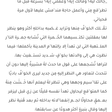
_جالك ليه؟ وقالك إيه؟ وعملتي إيه؟ بسرعة قبل ما
تطر’قع مِني وأعمل حاجة مند’مش عليها لأول مرة
فحياتي.
تمَّـ ـلك الخو’فُ مِنها وتزايد غـ ـضبه بداخلهِ أكثر وهو ينظر
لها بمقلتين تكتـ ـسيهما الحُـ ـمرة التي تُشابه جمـ ـرة النا’ر
الملـ ـتهبة التي لن تهدأ إلا بإلتها’م المدينة بأكملها؛ فيما
نظرت هي إلى والدتها بخو’فٍ شـ ـديد تستـ ـغيث بها،
لتراها تُشجعها على قول ما حدث لهُ مشيرةً إليها دون أن
تتحدث لتعاود هي النظر إليهِ مِن جديد ليرى الخو’فُ باديًا
على تقا’سيم وجهها وهي تنظر لهُ ليعلم أنها خَـ ـشَت مِنهُ
كما المتو’قع ليحاول تهدأ نفسه قليلًا عن زي قبل ليزفر
بعـ ـمقٍ محاولًا لجـ ـم إنفعا’لاته بداخله ثم بعد هُنية نظر
إليها وقال بنبرةٍ أكثر هدوءًا عن سابقتها: