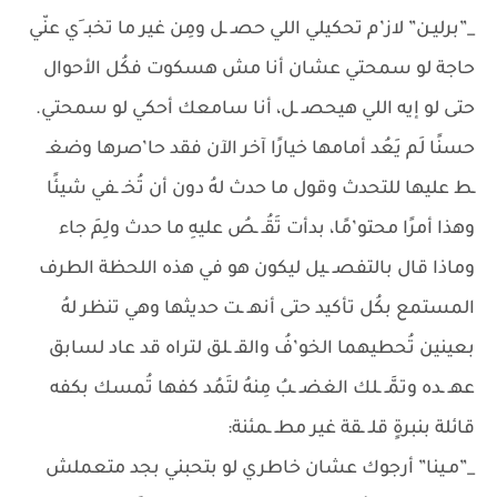
_”برليـن” لاز’م تحكيلي اللي حصـ ـل ومِن غير ما تخبـ َي عنّي
حاجة لو سمحتي عشان أنا مش هسكوت فكُل الأحوال
حتى لو إيه اللي هيحصـ ـل، أنا سامعك أحكي لو سمحتي.
حسنًا لَم يَعُد أمامها خيارًا آخر الآن فقد حا’صرها وضغـ
ـط عليها للتحدث وقول ما حدث لهُ دون أن تُخـ ـفي شيئًا
وهذا أمرًا محتو’مًا، بدأت تَقُـ ـصُ عليهِ ما حدث ولِمَ جاء
وماذا قال بالتفصـ ـيل ليكون هو في هذه اللحظة الطرف
المستمع بكُل تأكيد حتى أنهـ ـت حديثها وهي تنظر لهُ
بعينين تُحطيهما الخو’فُ والقـ ـلق لتراه قد عاد لسابق
عهـ ـده وتمَّـ ـلك الغضـ ـبُ مِنهُ لتَمُد كفها تُمسك بكفه
قائلة بنبرةٍ قلـ ـقة غير مطـ ـمئنة:
_”مـينا” أرجوك عشان خاطري لو بتحبني بجد متعملش