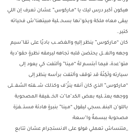
هيكون أكبر درس ليك يا “مـاركوس” عشان تعرف إن اللي
يبقى معاه ملكة ويخو’نها بسحـ ـلية مبيتهنا’ش فحياته
كتير..
كان “مـاركوس” ينظر إليهِ والغضـ ـب باديًا على تقا’سيم
وجهه والغـ ـل يحتضن قلبه تجاهه ليرمقه نظرةٍ حقو’دية
متو’عدة، فيما أبتسم لهُ “مـينا” وألتفت كي يعود إلى
سيارته ولَكِنّهُ قد توقف وألتفت برأسه ينظر إلى
“مـاركوس” الذي كان أنفه ينزُ’ف وكذلك شـ ـفته السُفـ ـلى
ووجهه يعتـ ـليه بعض الكد’ما’ت الخـ ـفيفة المصحوبة
باللو’ن البنفـ ـسجي ليقول “مـينا” بنبرةٍ هادئة مستـ ـفزة
مصحوبة ببسمةٌ وا’سعة:
_متنساش تعملي فولو على الانستجرام عشان تتابع