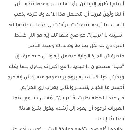
أسلم الطُرق إليهِ الآن، رأى تقا’سيم وجهها تنكمـ ـش
أ’لمًا ولَكِنّ قررت أن تتحـ ـمل هذا الأ’لم ولا تتركه يذهب
لتنفـ ـيذ ما يُريده لتتحدث “مـيرڤت” في هذه اللحظة قائلة:
_سيبيه يا “برليـن”، هو صح منعا’نك لِيه هو اللي غـ ـلط
المرة دي جه بكُل بجا’حة وهـ ـددك وسط الناس
منعرفش المرة الجاية هيعمل إيه واللي خلاه عرف إن
“مـينا” مسجو’ن دا هيديه دا’فع أكبر إنه يحاول يضا’يقك
ويخر’ب حياتك، سيبيه يروح ير’بيه وهو ميعرفش إنه خرج
أحسن ما الخبـ ـر ينتشـ ـر والتاني يهر’ب زي الحر’يم.
في هذه اللحظة نظرت لهُ “برليـن” بمُقلتي تلتـ ـمع بهما
العبرات ترجوه أن يعود إلى رُشده ليقول بنبرةٍ هادئة
معا’ندًا إياها:
_كلامها كُله صح، بتفهم وعارفة البشـ ـر كويس أوي حتى