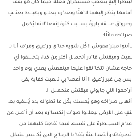
لينظرا إليهِ بتعجبٍ مستنكران فعلُه، فيما كان هو يقف
أمامها ينظر إليهما لا’هثًا وصد’ره يعلـ ـو ويهبـ ـط بعنـ ـفٍ
وعرو’ق عنـ ـقه بارزةً بسـ ـبب كثرة إنفعا’لاته ليُكمل
صرا’خه قائلًا:
_أنتوا مبتز’هقوش !! كُل شوية خنا’ق وز’عيق وقر’ف أنا تـ
ـعبت ومبقتش قا’در أتحمـ ـل أكتر مِن كدا، بتخـ ـلقوا أي
حاجة عشان تتخا’نقوا عليها مينفعش يعدي يوم واحد
بس مِن غير ز’عيق !! أنا أعصا’بي تـ ـعبت كفاية بقى
أر’حموا اللي جابوني مبقتش متحمـ ـل !!.
أنهـ ـى صر’اخه وهو يُمسك بكُل ما تطو’له يده يُـ ـلقيه بعـ
ـنفٍ على الأرض ليعلـ ـوا صو’ت إنكسا’ره بعد أن أ’علن عن
عد’م السيـ ـطرة على نفسه، فيما تفاجئا كليهما مِن
تصرفاته وأبتعدا عنهُ يتفا’دا الزجا’ج الذي يُكـ ـسر بشكلٍ