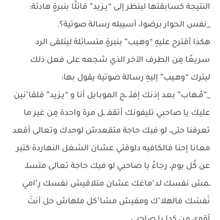
النتيجة كسابقتها لينظر إلى “يـزيد” قائلًا بنبرةٍ هادئة:
_نفس الحوار برضوا، أسيبله رسالة صوتية؟.
هكذا أقترح عليهِ “وهـيب” بنبرةٍ متسائلة ليتلقى الرد
سريعًا مِن الطرف الآخر الذي شجعه على فعل ذلك
ليترك “وهـيب” إليهِ رسالة صوتية يقول بها:
_”مُـهاب” بعد إذنك إفتـ ـح الموبايل أنا و “يـزيد” قلقا’نين
عليك يا صاحبي تليفونك أتقفـ ـل مرة واحدة مِن غير ما
تعرفنا حتى، لو فيك حاجة متقعدش لوحدك وتعالى أقعد
معانا إحنا فالكافيه دلوقتي عشان الشغل النهاردة كتير
عن كُل يوم، رجاءً يا صاحبي لو فيك حاجة تعالى متسلـ
ـمش نفسك لد’ماغك عشان متلاقيش نفسك ر’امي
نَفسَك فالهلا’ك ومفيش مشا’كل ملهاش حل أنتَ
أقوى مِن كدا يا صاحبي.