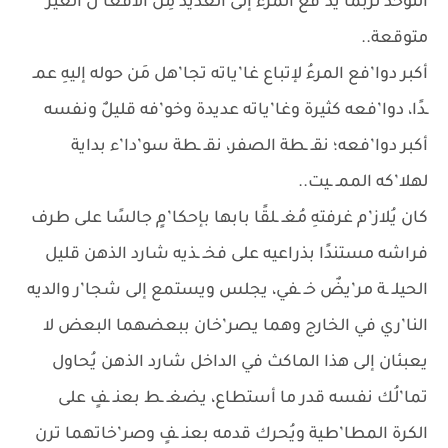
التوحد لرُبما يد’فع المرء إلى العديد مِن الأفعا’ل الغير
متوقعة..
أكبر دوا’فع المرءُ لإتباع غا’ياته تجا’هل مَن حوله إليهِ عمـ
ـدًا، دوا’فعه كثيرة وغا’ياته عديدة وخو’فه قليلٌ ونفسه
أكبر دوا’فعه؛ نقـ ـطة الصفر، نقـ ـطة سو’دا’ء بداية
لهلا’كه الممـ ـيت..
كان يُلاز’م غرفتهِ مُغـ ـلقًا بابها بإحكا’مٍ جالسًا على طرف
فراشه مستندًا بذراعيه على فخـ ـذيه شارد الذهن قليل
الحيلـ ـة مر’يضٌ خـ ـفي، يجلس ويستمع إلى شجا’ر والديه
النا’ري في الخارج وهما يصر’خان ببعضهما البعض لا
يعبئان إلى هذا الماكث في الداخل شارد الذهن يُحاول
تما’لُك نفسه قدر ما أستطاع، يضغـ ـط بعنـ ـفٍ على
الكرة المطا’طية ويُحرك قدمه بعنـ ـفٍ وصر’خاتهما ترن