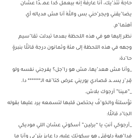
حاجة تئذ’يك، أنا عارفة إنه بيعمل كدا عمـ ـدًا عشان
يضا’يقني ويجر’حني بس واللهِ أنا مش مدياله أي
أهتما’م.
نظر إليها هو في هذه اللحظة بعدما تبدلت تقا’سيم
وجهه في هذه اللحظة إلى مئة وثمانون درجة قائلًا بنبرةٍ
حا’دة:
_وأنا مش هعد’يها، مش هو را’جل؟ يفرجني نفسه ولو
قِدِ’ر يسـ ـد قصادي يوريني عرض كتا’فه الـ******* دا.
_”مـينا” أرجوك بلاش.
توَّسلتهُ والخو’فُ يحتضن قلبها لتسمعه يرد عليها بقوله
الجا’د قائلًا:
_أرجوكي أنتِ يا “برليـن” أسكوتي عشان اللي موديكي
فدا’هية دلوقتي هو سكوتك عليه، دا عايز يتر’بى وأنا ما