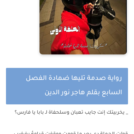
رواية صدمة تليها ضمادة الفصل
السابع بقلم هاجر نور الدين
_ يخربيتك إنت جايب تعبان وسلحفاة لـ بابا يا فارس؟