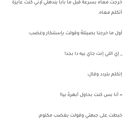
خرجت معاه بسرعة قبل ما بابا يندهلي لإني كنت عايزة
أتكلم معاه.
أول ما خرجنا بصيتلهُ وقولت بإستنكار وغضب:
_ إي اللي إنت جاي بيه دا بجد!
إتكلم بتردد وقال:
= أنا بس كنت بحاول أبهرهُ بيا!
خبطت على جبهتي وقولت بغضب مكتوم: