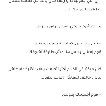
_ إي اللي بتقوليه دا يا رهف خدي بالك من كلامك عشان
كدا هتضايق منك و…
قاطعتهُ رهف وهي بتقول بزهق وقرف:
= بس بقى بس، كفاية بجد قرف وكدب،
قوم إمشي يلا من هنا مش طايقة أشوفك.
كان هيكتر في الكلام أكتر إتكلمت رهف بنظرة مفيهاش
مجال خالص للنقاش وقالت بتهديد:
= قوم أحسنلك بقولك.