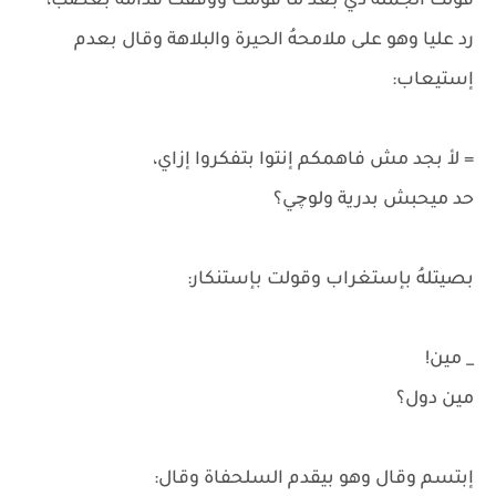
قولت الجملة دي بعد ما قومت ووقفت قدامهُ بغضب،
رد عليا وهو على ملامحهُ الحيرة والبلاهة وقال بعدم
إستيعاب:
= لأ بجد مش فاهمكم إنتوا بتفكروا إزاي،
حد ميحبش بدرية ولوچي؟
بصيتلهُ بإستغراب وقولت بإستنكار:
_ مين!
مين دول؟
إبتسم وقال وهو بيقدم السلحفاة وقال: