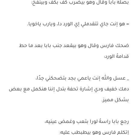
بصلهُ بابا وقال وهو بيضرب كف بكف وبينفُخ:
= هو إنت جاي تتقدملي إي الورد دا، ويارب ياخويا.
ضحك فارس وقال وهو بيقعد جنب بابا بعد ما حط
قدامهُ الورد:
_ عسل والله إنت ياعمي بجد بتضحكني جدًا،
دمك خفيف ودي إشارة تحفة بتدل إننا هنكمل مع بعض
بشكل مميز.
رجع بابا راسهُ لورا بتعب وغمض عينيه،
إتكلم فارس وهو بيطبطب عليه: