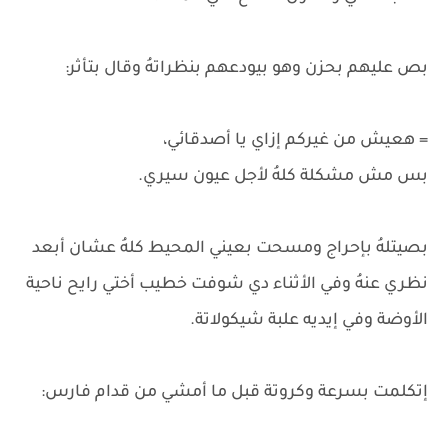
بص عليهم بحزن وهو بيودعهم بنظراتهُ وقال بتأثر:
= هعيش من غيركم إزاي يا أصدقائي،
بس مش مشكلة كلهُ لأجل عيون سيري.
بصيتلهُ بإحراج ومسحت بعيني المحيط كلهُ عشان أبعد
نظري عنهُ وفي الأثناء دي شوفت خطيب أختي رايح ناحية
الأوضة وفي إيديه علبة شيكولاتة.
إتكلمت بسرعة وكروتة قبل ما أمشي من قدام فارس: