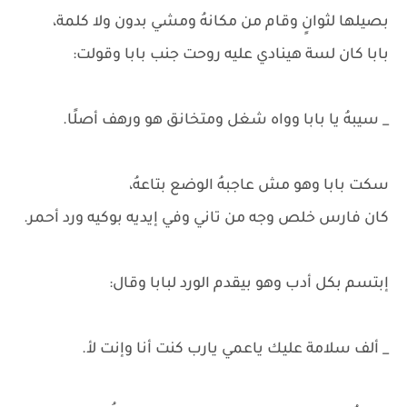
بصيلها لثوانٍ وقام من مكانهُ ومشي بدون ولا كلمة،
بابا كان لسة هينادي عليه روحت جنب بابا وقولت:
_ سيبهُ يا بابا وواه شغل ومتخانق هو ورهف أصلًا.
سكت بابا وهو مش عاجبهُ الوضع بتاعهُ،
كان فارس خلص وجه من تاني وفي إيديه بوكيه ورد أحمر.
إبتسم بكل أدب وهو بيقدم الورد لبابا وقال:
_ ألف سلامة عليك ياعمي يارب كنت أنا وإنت لأ.