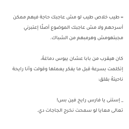
= طيب خلاص طيب لو مش عاجبك حاجة فيهم ممكن
أسرحهم ولا مش عاجبك الموضوع أصلًا إعتبرني
مجبتهومش وهرمبهم من الشباك.
كان هيقرب من بابا عشان يبوس دماغهُ،
إتكلمت بسرعة قبل ما يفكر يعملها وقولت وأنا رايحة
ناحيتهُ بقلق:
_ إستنى يا فارس رايح فين بس!
تعالى معايا لو سمحت نخرج الجاجات دي.