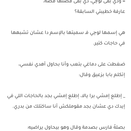
= ودي بقى لوچي، دي بقى قصتها قصة،
عارفة خطيبتي السابقة؟
هي إسمها لوچي فـ سميتها بالإسم دا عشان تشبهها
في حاجات كتير.
ضغطت على دماغي بتعب وأنا بحاول أهدي نفسي،
إتكلم بابا بزعيق وقال:
_ إطلع إمشي برا يالا، إطلع إمشي بجد بالحاجات اللي في
إيدك دي عشان بجد مقوملكش أنا ساكتلك من بدري.
بصلهُ فارس بصدمة وقال وهو بيحاول يراضيه: