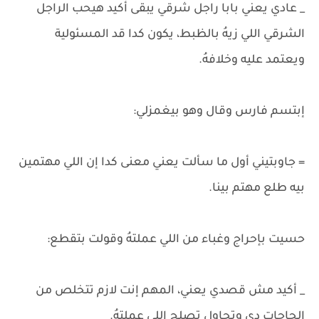
_ عادي يعني بابا راجل شرقي يبقى أكيد هيحب الراجل
الشرقي اللي زيهُ بالظبط، يكون كدا قد المسئولية
ويعتمد عليه وخلافهُ.
إبتسم فارس وقال وهو بيغمزلي:
= جاوبتيني أول ما سألت يعني معنى كدا إن اللي مهتمين
بيه طلع مهتم بينا.
حسيت بإحراج وغباء من اللي عملتهُ وقولت بتقطع:
_ أكيد مش قصدي يعني، المهم إنت لازم تتخلص من
الحاجات دي وتحاول تصلح اللي عملتهُ.