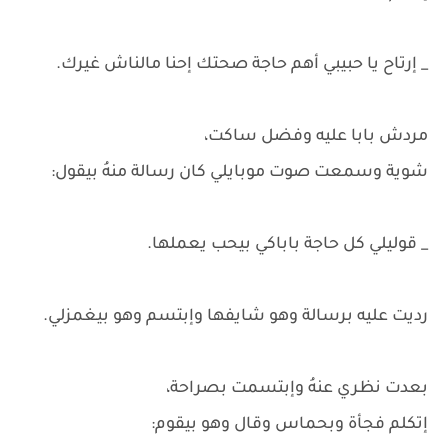
_ إرتاح يا حبيبي أهم حاجة صحتك إحنا مالناش غيرك.
مردش بابا عليه وفضل ساكت،
شوية وسمعت صوت موبايلي كان رسالة منهُ بيقول:
_ قوليلي كل حاجة باباكي بيحب يعملها.
رديت عليه برسالة وهو شايفها وإبتسم وهو بيغمزلي.
بعدت نظري عنهُ وإبتسمت بصراحة،
إتكلم فجأة وبحماس وقال وهو بيقوم: