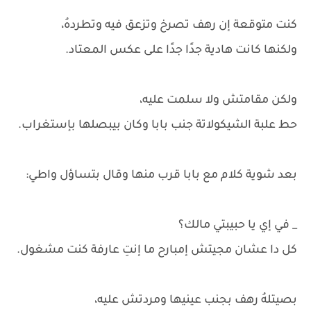
كنت متوقعة إن رهف تصرخ وتزعق فيه وتطردهُ،
ولكنها كانت هادية جدًا جدًا على عكس المعتاد.
ولكن مقامتش ولا سلمت عليه،
حط علبة الشيكولاتة جنب بابا وكان بيبصلها بإستغراب.
بعد شوية كلام مع بابا قرب منها وقال بتساؤل واطي:
_ في إي يا حبيبتي مالك؟
كل دا عشان مجيتش إمبارح ما إنتِ عارفة كنت مشغول.
بصيتلهُ رهف بجنب عينيها ومردتش عليه،