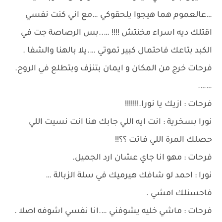
…عالعموم هما هيجوا يلحقوكي …مع اني كنت نفسي
اقتلك ديه اسراء مخنتش !!!! …..بس الرصاصة جت في
الكبد بتاعك فاحتمال كبير تموتي ….يلا بالهنا والشفا .
فرحات خرج من المكان و ايمان بتنزف وبتطلع في الروح.
…….
فرحات : ازيك يا نورا.!!!!!!!
نورا بسخرية : انت ايه اللي جابك هنا انت نسيت اللي
حصلك المرة اللي فاتت ؟؟!!
فرحات : مهو انا جاي عشان ارد الجميل.
نورا : احمد لو شافك هيرميك في سلة الزبالة …
فاحسنلك امشي .
فرحات : ماشي خليه يشوفني ….انا نفسي اشوفه اصلا .