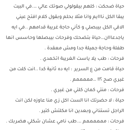
حياة ضحكت : كلهم بيقولولي صوتك عالي ….في البيت
يبقا الكل نااايم وانا مثلا بحلم وبقول كلام افتح عيني
الاقي الكل بيبصلي و كأني حاجة غريبة قدامهم ..في ايه
ياجدعااان…حياة بتضحك وفرحات بيبصلها وحاسس انها
طفلة وحاجة جميلة جدا ومش معقدة .
فرحات : طب يلا ياست الغريبة اتخمدي .
حياة قامت من ع السرير : ايه ده ثانية كدا ..انت كلت من
غيري صح ؟!! …مممممم .
فرحات : منتي كمان كلتي من غيري .
حياة : لا حضرتك انا الست اكل زي منا عاوزه لكن انت
الراجل تستناني وبعدين انا مكلتش كتير .
فرحات : ممممممم ….طب نامي عشان شكلي هضربك .