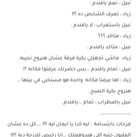
نبيل : نعم يافندم .
زياد : تعرف الشخص ده ؟!!
نبيل باستغراب : لا يافندم .
زياد : متاكد ؟؟؟
نبيل : متاكد يافندم .
زياد: ماشي تجهزلي بكرة فرقة عشان هنروح نجيبه.
نبيل : تمام يافندم …بس حضرتك عرفتوا مكانه ؟!
زياد : اها عرفنا مكانه واحدة هو مستخبي في بيتها …
هنروح بكرة الصبح .
نبيل باضطراب : تمام …يافندم.
…………………….
فرحات بابتسامة : ليه كدا يا ايمان ليه ؟!! ….كل ده عشان
المليون جنيه اللي هيدوهملك …انا رخيص للدرجة ديه ؟!!!