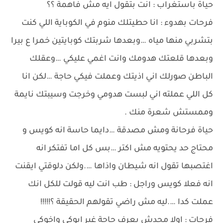
حياة باستغراب : انت بتقول ايه مش فاهمة ؟؟
فرحات بهدوء : انا حطيتلك منوم في الكوباية اللي كنت
بتشربي منها مياه …وبعدها شربتك كوبايتين خمرا ع بيرا
وبعدها قلعتك هدومك وانت اغمي عليكي …وعقلك
الباطن صورلك اني اذيتك وعملت فيكي حاجة …لكن انا
كل اللي عملته اني لبست هدومي وخرجت وسيبتك نايمة
وممستش شعرة منك .
حياة فرحانة ومش مصدقة …دايما حاسة انه كويس و
محتاج حد يحتويه مش اكتر …بس كل اما تفتكر انه
اغتصبها تقول انه شيطان واذاها ….ولكن دلوقتي ايقنت
انه فعلا كويس وراجل : طب انت ليه قولت للكل انك
عملت كدا ….ليه مش راضي تقولهم الحقيقة ؟!!!!!
فرحات : اولا محدش يعرف حاجة غير ابوكي واخوكي