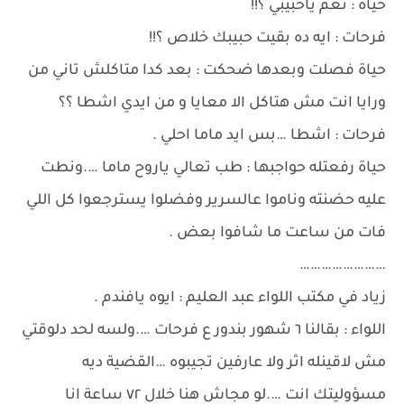
حياة : نعم ياحبيبي ؟!!
فرحات : ايه ده بقيت حبيبك خلاص ؟!!
حياة فصلت وبعدها ضحكت : بعد كدا متاكلش تاني من
ورايا انت مش هتاكل الا معايا و من ايدي اشطا ؟؟
فرحات : اشطا …بس ايد ماما احلي .
حياة رفعتله حواجبها : طب تعالي ياروح ماما ….ونطت
عليه حضنته وناموا عالسرير وفضلوا يسترجعوا كل اللي
فات من ساعت ما شافوا بعض .
……………………
زياد في مكتب اللواء عبد العليم : ايوه يافندم .
اللواء : بقالنا ٦ شهور بندور ع فرحات ….ولسه لحد دلوقتي
مش لاقينله اثر ولا عارفين تجيبوه …القضية ديه
مسؤوليتك انت ….لو مجاش هنا خلال ٧٢ ساعة انا