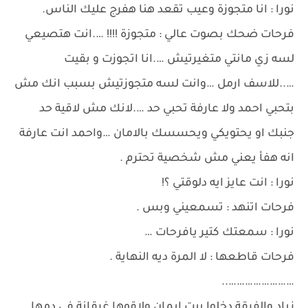
نورا : انا متجوزة وعيب تقعد هنا هفرج عليك الناس.
فرحات ضحك بصوت عالي : متجوزة !!!! ….انت هتصيعي
لسه زي مانتي متغيرتيش ….انا اتجوزت و بقيت
…..للاسف ارمل …وانت لسه متجوزتيش بسبب انك مش
بتحبي احمد ولا عارفة تحبي حد ….لانك مش لاقية حد
جنبك او يحتويكي ويحسسك بالامان …واحمد انت عارفة
انه هفأ يعني مش شخصية تحترم .
نورا : انت عايز ايه دلوقتي ؟!
فرحات اتنهد : تسمعيني وبس .
نورا : سمعتك كتير يافرحات …
فرحات قاطعها : لا المرة ديه النهاية .
……………………..
زياد والفرقة دخلوا بيت ايمان ولاقوها غرقانة في دمها