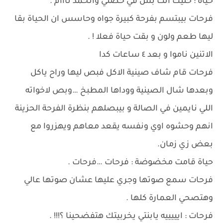
حياة : خليك انت بس في حضني واتخمد نااام .
فرحات بيبتسم بفرحة كبيرة جواه وحاسس ان الحياة بقا
ليها طعم ولون و بقت حياة فعلا ! .
الاتنين ناموا و بعد ٤ ساعات كدا
فرحات قام شاف صينية الاكل فبص ليها وراح ياكل
وبعدها شال الصينية ووداها المطبخ …وبص لاخواته
اللي نايمين في الصالة و بيبصلهم بنظرة الفرحة الحزينة
انهم وحشوه اوي ونفسه يقعد معاهم ويهزروا مع
بعض زي زمان.
حياة قامت مخضوضة : فرحات …فرحات .
فرحات سمع صوتها وجري عليها عشان صوتها عالي
وهتصحي العمارة كلها .
فرحات : ايييييه يابنتي يخربيتك هتفضحينا ؟!!! .