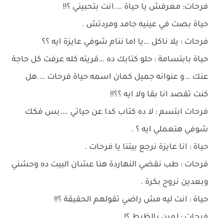
فرحات: معرفش يا حياة ….انت بتحبيني ؟!!
حياة بصت في عينيه جامد ومردتش .
فرحات : يلا ناكل …يا اما ننام شوفي عايزة ايه ؟؟
حياة بابتسامة : حلو كتابك ده …قريته كله عرفت كل حاجة
عنك …و عنوانه جميل كمان اسمه حياة فرحات ….هل
كنت تقصد انا بقا ولا ايه ؟؟!!
فرحات ابتسم : لا ده كتاب كدا عن حياتي ….بس فكك
شوفي هتعملي ايه ؟ .
حياة : انا عايزة نرجع بيتنا يا فرحات .
فرحات : طب نقضي النهاردة هنا عشان البيت ده وحشني
وبعدين نروح بكرة .
حياة : انت ليه مش راضي تقولهم الحقيقة ؟!!
فرحات : لمين بالظبط ؟!