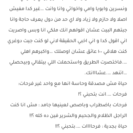
ونسرين وابويا وامي واخواتي وانا وانت …غير كدا مفيش
اصلا ولا حازم ولا زياد ولا اي حد من دول يعرف حاجة وانا
جبتهم البيت عشان اقولهم انك ملكي انا وبس واصريت
اني اقول كدا و اني اخبي الحقيقة لاني لو كنت جيت دوغري
كنت هلاقي ١٠٠ عائق عشان اوصلك …واكبرهم اهلي
….فاختصرت الطريق واستحملت اللي بيتقالي وبيحصلي
…اتنهد ….عشااانك.
حياة مش مصدقة وحاسة انها مع واحد غير فرحات:
فرحات ….انت بتحبني ؟!
فرحات باضطراب وباصص لعينيها جامد : مش انا كنت
الراجل الظلام والجحيم والشرير فين ده كله ؟!!
حياة بجدية : فرحاااات ….بتحبني ؟!!