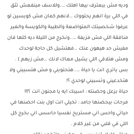
وديه مش بيعترف بيها اهلك ….وللاسف مينفعش تثق
في اللي برة انهم يحتووك …لانهم كمان مش كويسين لو
عرفوا شخصيتك المتواضعة والطيبة والكويسة والغير
منافقة اللي مش مزيفة …..ونخرج من الليلة ديه كلها فان
مفيش حد هيهون عنك …فهتشيل كل حاجة لوحدك
ومش هتلاقي اللي يشيل معاك لانك …مش زيهم ) .
بس ياتري انت يا حياة …..هتحتويني و مش هتسبيني ولا
هتخدعيني وتسبيني لوحدي ؟!
حياة بزعل وحضنته : اسيبك ايه يا مجنون انت ؟!!!
فرحات بيحضنها جامد : تخيلي انت اول بنت احضنها في
حياتي واحس اني مستريح نفسيا حاسس اني بخرج كل
اللي في قلبي من غير كلام .