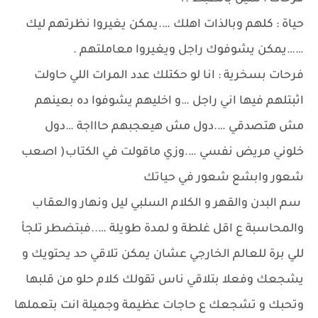
حياة : كلهم وبالذات اهلك ….يمكن يغيروا نظرتهم ليك
……يمكن يشوفوك راجل ويغيروا معاملتهم .
فرحات بسخرية : انا لو حكتلك عدد المرات اللي حاولت
اثبتلهم فيها اني راجل …و اخليهم يشوفوا ده بعينهم
مش هتصدقي ….دول مش هيعجبهم حاااجة …دول
خلوني مريض نفسي ….وزي ماقولت في الكتاب( اصعب
شعور وابشع شعور في حياتك
سم البدن والقهر و الكلام السلبي ليل ونهار والعقاب
والمحاسبة ع اقل غلطة و لمدة طويلة …..فبتضطر تلجأ
للي برة للعالم الخارجي عشان يمكن تلاقي حد يحتويك و
يشجعك وفعلا بتلاقي ناس تقولك كلام حلو من قلبها
وتحبك و تشجعك ع حاجات عظيمة وجميلة انت بتعملها