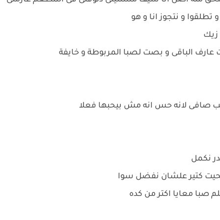
ق منه اصل انا سيف مستنينى دلوقتى فى المطعم عازمنى
طلقوا و نتجوز انا و هو
 زيك
 عارف الباقى و بصت لصبا المربوطة و خايفة
يب صافى لانه حس انه مش بيحبها فعلا
در نكمل
 ضحيت كتير علشان نفضل سوا
 صبا معايا اكتر من كده