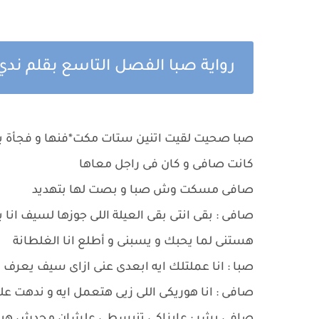
رواية صبا الفصل التاسع بقلم ندي
صبا صحيت لقيت اتنين ستات مكت*فنها و فجأة بد
كانت صافى و كان فى راجل معاها
صافى مسكت وش صبا و بصت لها بتهديد
صافى : بقى انتى بقى العيلة اللى جوزها لسيف انا
هستنى لما يحبك و يسبنى و أطلع انا الغلطانة
صبا : انا عملتلك ايه ابعدى عنى ازاى سيف يعرف 
صافى : انا هوريكى اللى زيى هتعمل ايه و ندهت عل