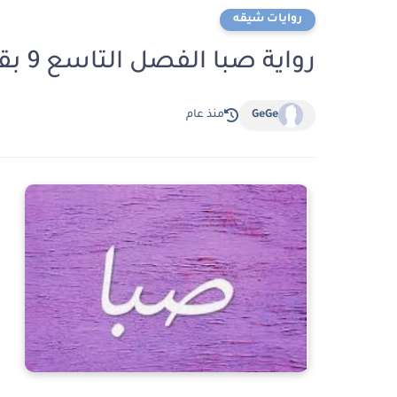
روايات شيقه
رواية صبا الفصل التاسع 9 بقلم ندي احمد
GeGe
منذ عام