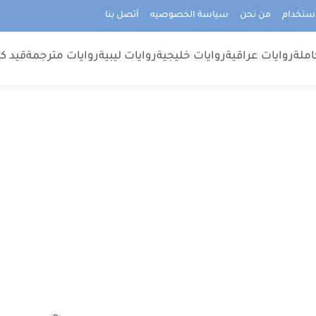
استخدام
من نحن
سياسة الخصوصيه
أتصل بنا
املة
روايات عراقية
روايات خليجية
روايات ليبية
روايات مترجمة
قيد كت