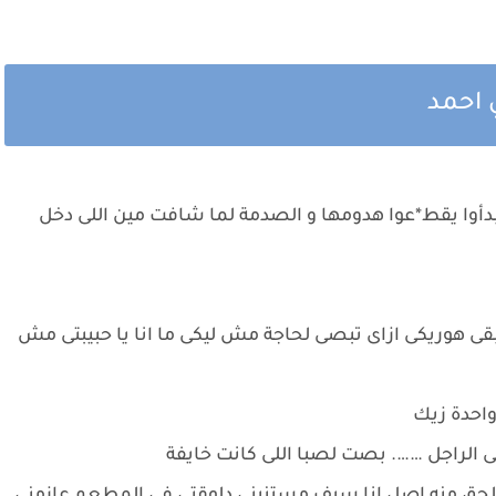
 احمد
أوا يقط*عوا هدومها و الصدمة لما شافت مين اللى دخل
 بقى هوريكى ازاى تبصى لحاجة مش ليكى ما انا يا حبيبتى مش
واحدة زيك
ى الراجل ……. بصت لصبا اللى كانت خايفة