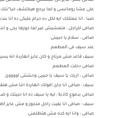
صافى بشر : عايزاكى تنبسطي علشان محدش هيلح
على عشا رومانسى و لما يرجع هيكتشف خيا*نتك و ت
صبا : انا عملتلك ايه لكل ده حرام عليكى ده انا بنت
صافى للراجل : متمشيش غير لما جوزها يجى و انت
صافى : سلام يا حبيبتى
عند سيف فى المطعم
سيف قاعد مش مرتاح و كان عايز انهاردة انه يس
صافى دخلت المطعم
صافى : ازيك يا سيف يا حبيبى وحشتنى اووووى
سيف : صافى انا جاى اقولك انهاردة اننا مش هنق
صافى بدموع كاذبة : ليه يا سيف ده انا حبيتك و
سيف : صافى انا بقيت راجل متجوز و مش عايز أظلم
صافى : وانا ايه كده مش هتظلمنى