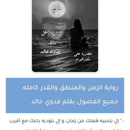
رواية الزمن والمنطق والقدر كامله
جميع الفصول بقلم فدوي خالد
- " إلِ بتحبيه هَملك من زمان، و إلِ بتوديه باعك مع أقرب