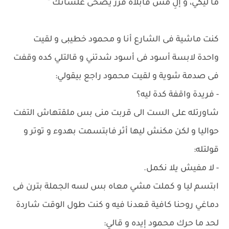
ما ليكي، و إلِ مش قابلاه قرر يضحى علشانك "
كنت ماشية فى الشارع أنا و محمود خطيبى و لقيت
واحدة لابسة أسود فى أسود شدتني و قالتلي كده وقفت
فى صدمة شوية و لقيت محمود راجع بيقولي:
- فريدة واقفة كدة ليه؟
شاورتله على الست الى قربت منى بس ملقتهاش التفت
حواليا و لكن مكنش ليها أثر فابتسمت بهدوء و توتر و
قولتله:
- لا مفيش يلا نكمل.
ابتسم ليا و كملت مشي معاه بس لسه الجملة بترن فى
دماغي روحنا كافية قعدنا فيه و كنت طول الوقت شاردة
لحد ما حرك محمود إيده و قالي: