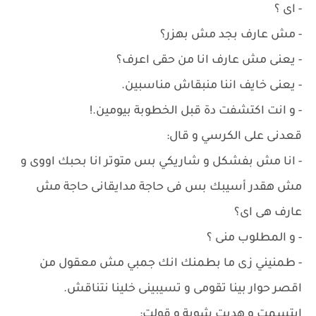
- اى ؟
- مش عارف بجد مش بهزر؟
- يعنى مش عارف انا من حقى اعرف؟
- يعنى خايف اننا منبقاش مناسبين.
- و انت اكتشفت دة قبل الخطوبة بيومين.!
قعدنى على الكرسي و قال:
- انا مش بفشكل و شاريكي بس متوتر انا بحبك اووى و
مش هقدر أسيبك بس فى حاجة مدايقانى حاجة مش
عارف هى اى؟
- و المطلوب منى ؟
- طمنيني زى ما بطمنك انك جمبي مش معقول من
اقصر حوار بينا تقومى و تسيبينى خلينا نتناقش.
ابتسمت و هديت شوية و قولت: