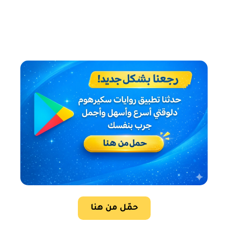
حمّل من هنا