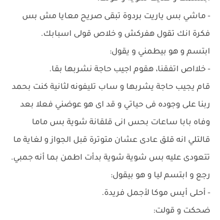
- ماشي بس ياريت بردوة تبقى صريح معايا مش بس
فكرة انك تقول هفركش و خلاص قولى اسبابك.
ابتسم و هو بيطمني و يقول:
- خلااص اتفقنا، هقوم اجيب حاجة نشربها بقا.
قام يجيب حاجة يشربها و ساب تليفونه لثانية كنت بحمد
ربنا على وجوده فى حياتي و قد اى هو عوضني فعلا بعد
وفاه بابا ساعات بحس انى قلقانة شوية بس ماما
قالتلي انه قلق عادى عشان متوترة قبل الجواز و لغاية ما
تتعودى عليه بس شوية شوية بدأت اطمن بما أنه جمبي.
رجع و ابتسم ليا و هو بيقول:
- أحلى أيس موكا لأجمل فريدة.
ضحكت و قولت: