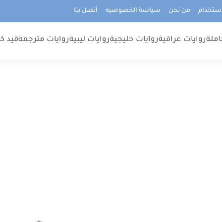
استخدام
من نحن
سياسة الخصوصيه
أتصل بنا
املة
روايات عراقية
روايات خليجية
روايات ليبية
روايات مترجمة
قيد كت