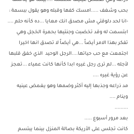
ذراعه وهي تغمض عينيها مطمئنة ....بينما هو يتأملها
بحب وشغف .....امسك كفها وقبله وهو يقول ببسمة :
-انا لحد دلوقتي مش مصدق انك معايا ...ده كأنه حلم ....
ابتسمت له وقد تخضبت وجنتيها بحمرة الخجل وهي
تفكر بهذا الامر أيضاً ...هي أيضاً لا تصدق انها اخيرا
اجتمعت مع حب حياتها....الرجل الوحيد الذي خفق قلبها
لأجله ...لم ترى رجل غيره ابدا كأنها كانت عمياء ...تعجز
عن رؤية غيره ....
مد ذراعه وجذبها إليه أكثر وضمها وهو يغمض عينيه
وينام ....
.........
بعد مرور أسبوع .....
كانت تجلس على الأريكة بصالة المنزل بينما يبتسم