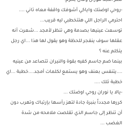
نظر أمجد لنوران وقال بحزم:
-روحي اوضتك واياكي أشوفك واقفة معاه تاني ....
احترمي الراجل اللي هتتخطبي ليه قريب...
توسعت عينيها بصدمة وهي تنظر لأمجد ...شعرت أنه
عقلها سوف ينفجر للحظة وهو يقول لها هذا ...اي رجل
يتكلم عنه ؟
بينما ضم جاسم كفيه بقوة والنيران تتصاعد من عينيه
....يتنفس بعنف وهو يستمع لكلمات أمجد....خطبة ...اي
خطبة تلك ....
-يالا يا نوران روحي اوضتك ...
كررها مجدداً بنبرة جادة لتهز رأسها بإرتباك وتهرب دون
أن تنظر إلى جاسم الذي تقلصت ملامحه من شدة
الغضب ...