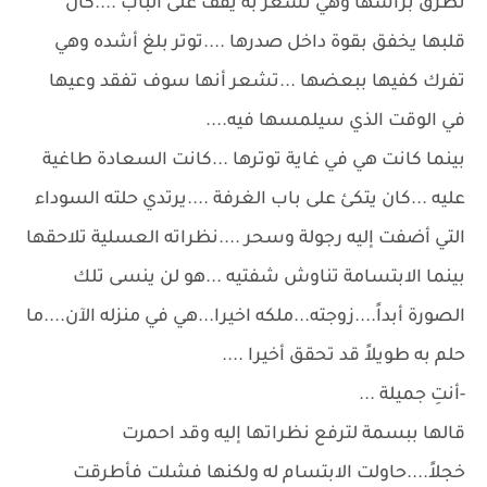
تطرق برأسها وهي تشعر به يقف على الباب ....كان
قلبها يخفق بقوة داخل صدرها ....توتر بلغ أشده وهي
تفرك كفيها ببعضها ...تشعر أنها سوف تفقد وعيها
في الوقت الذي سيلمسها فيه....
بينما كانت هي في غاية توترها ...كانت السعادة طاغية
عليه ...كان يتكئ على باب الغرفة ....يرتدي حلته السوداء
التي أضفت إليه رجولة وسحر ....نظراته العسلية تلاحقها
بينما الابتسامة تناوش شفتيه ...هو لن ينسى تلك
الصورة أبداً....زوجته...ملكه اخيرا...هي في منزله الآن....ما
حلم به طويلاً قد تحقق أخيرا ....
-أنتِ جميلة ...
قالها ببسمة لترفع نظراتها إليه وقد احمرت
خجلاً....حاولت الابتسام له ولكنها فشلت فأطرقت