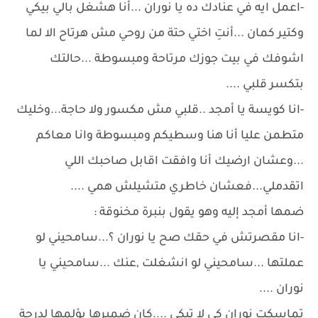
-اعمل ايه في عنادك ده يا نوران ...أنا هشغل بالي بيكي
وكتير كمان ...أنتِ اختي حتة من روحي مش هرتاح الا لما
اشوفك في بيت جوزك مرتاحة ومبسوطة ...حالتك
بتكسر قلبي ....
-انا كويسة يا أمجد ..قلبي مش مكسور ولا حاجة...وخليك
متطمن عليا أنا هنا وسطيكم ومبسوطة وانا معاكم
...وعشان ارضيك أنا وافقت اقابل صاحبك اللي
اتقدملي...فعشان خاطري متشيلش همي ....
ضمها أمجد إليه وهو يقول بنبرة مخنوقة :
-انا مقصرتش في حقك صح يا نوران ؟...سامحيني لو
عملتها ...سامحيني لو انشغلت ,عنك ...سامحيني يا
نوران ....
تماسكت نوران كي لا تبكي ....كان ضميرها يؤلمها لدرجة