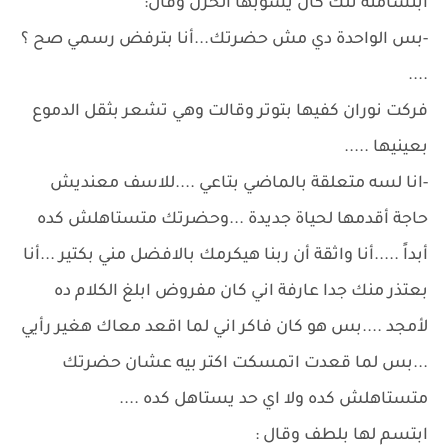
ابتسامته تلك كان يشوبها الحزن وقال:
-بس الواحدة دي مش حضرتك...أنا بترفض رسمي صح ؟
....
فركت نوران كفيها بتوتر وقالت وهي تشعر بثقل الدموع
بعينيها .....
-انا لسه متعلقة بالماضي بتاعي ....للاسف معنديش
حاجة أقدمها لحياة جديدة ...وحضرتك متستاهلش كده
أبداً .....أنا واثقة أن ربنا هيكرمك بالافضل مني بكتير ...أنا
بعتذر منك جدا عارفة اني كان مفروض ابلغ الكلام ده
لأمجد ....بس هو كان فاكر اني لما اقعد معاك هغير رأيي
...بس لما قعدت اتمسكت اكتر بيه عشان حضرتك
متستاهلش كده ولا اي حد يستاهل كده ....
ابتسم لها بلطف وقال :