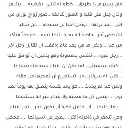
كان يسير في الطريق....خطواته تشي بغضبه ....يشعر
وكأن جبل على قلبه و الصور تلاحقه ..صور زواج نوران من
آخر ...لقد تركها ...وظن انها لن تتخطاه ....لن تنظر
لشخص آخر ..خاصة انه يعرف انها تحبه ...هو حقاً متأكد
من هذا ...ولكن ها هي بعد عام وافقت ان تقابل رجل آخر
...رجل غيره ....تنفس بصعوبة وهو يتخيل ان توافق عليه
...كيف سيعيش...لقد ظن ان الايام ستجعله ينساها
...ظن انه سيقابل من تستطيع أن تمحيها من عقله
ولكن هذا لم يحدث ....هو يجد نفسه يتعلق بها يوماً بعد
يوم ....ينسى كل ما فعلته ولا يتذكر غير انه يعشقها
...يغار عليها ...لا يحتمل فكرة أن تكون لآخر ...تمر الايام
وهي تنحفر في ذاكرته أكثر ...يعجز عن نسيانها ....أغمض