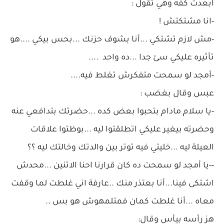
ابعدت كفه وهي تقول :
-انا مشتكتش !
-مش لازم تشتكي ...أنا بشوف حزنك ...بحس بيكي ....هو
تأثيره عليكي سئ جدا ...ده واحد ....
-أمجد لو سمحت متفكرش تغلط فيه....
عبس وقال بغضب :
-يا سلام مادام بتحبوا بعض كده ...حضرتك بتدافعي عنه
وحضرته بيغير عليكي اتطلقتوا ليه ...بوظتوا علاقات
العيلة ليه ...خليتي فيه توتر بين والدتك وخالتك ليه ؟؟
--يا أمجد لو سمحت ده كان قرارنا احنا الاتنين ...محدش
اشتكى فينا...أنا بعتذر منك ..عارفة اني غلطت لما وقفت
معاه ...أنا غلطت كمان فمتلمهوش هو بس ..
هز رأسه بيأس وقال: