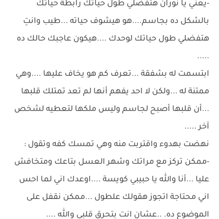
-يعني يا نوران هتفضلي طول حياتك رابطة حياتك
بالشكل ده بجاسم....هو هيشوف حياته ...طيب وانتِ
هتفضلي طول حياتك لوحدك ....هيكون عاجبك حالك ده
.....
ابتسمت له بشفقة ...تعرف كم هو يخاف عليها ....وهي
ممتنة له ...ولكن لا احد يفهم أنها لم تعد تمتلك قلبها
...أن قلبها أصبح لجاسم وليس ملكها لتعطيه لشخص
آخر .....
نهضت بهدوء واقتربت منه وهي تمسك كفه وتقول :
-ممكن تركز مع مراتك وشهر العسل بتاعك ومتخافش
عليا ...أنا والله يا حبيبي كويسة ....اوعدك اني لما احس
اني محتاجة اتجوز هقولك علطول ...ممكن نقفل على
الموضوع ده. ..عشان انت بتحرق قلبي والله ....