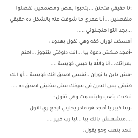
؛نا حقيقي هتجنن ...بتحبوا بعض ومصممين تفضلوا
منفصلين ...أنا عمري ما شوفت عته بالشكل ده حقيقي
...بجد انتوا هتجننوني .....
أمسكت نوران كفه وهي تقول بهدوء :
-أمجد ملكش دعوة بيا ...انت دلوقتي بتتجوز ...اهتم
بمراتك...أنا والله يا حبيبي كويسة ....
-مش باين يا نوران ..نفسي اصدق انك كويسة ...أو انك
هتبقي بس الحزن في عيونك مش مخليني اصدق ده ....
تنهدت بتعب وابتسمت وهي تقول :
-ربنا كبير يا أمجد هو قادر يخليني ارجع زي الاول
....متشغلش بالك بيا ...ليا رب كبير ....
تنهد بتعب وهو يقول :