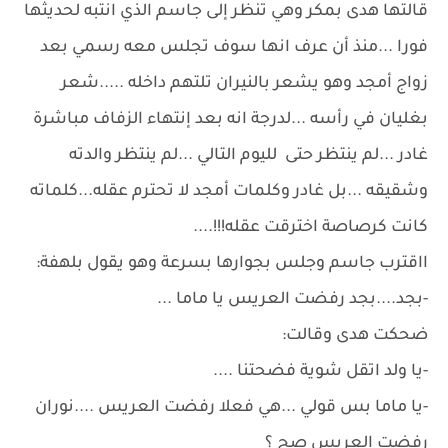
قالتها هدى بمكر وهي تنظر إلى جاسم الذي انتبه لحديثها
فورا ...منذ أن عرف انها سوف تجلس معه رسمي بعد
زواج أمجد وهو يشعر بالنيران تلتهم داخله .....شعر
بغليان في رأسه ...لدرجة انه بعد إنتهاء الزفاف مباشرة
غادر ...لم ينتظر حتى لليوم التالي ...لم ينتظر والدته
وشقيقه ...بل غادر وكلمات أمجد لا تحترم عقله...كلماته
كانت كرصاصة اخترقت عقله!!!....
ااقترب جاسم وجلس بجوارها بسرعة وهو يقول بلهفة:
-بجد....بجد رفضت العريس يا ماما ...
ضحكت هدى وقالت:
-يا ولد اتقل شوية فضحتنا ....
-يا ماما بس قولي ...هي فعلا رفضت العريس ....نوران
رفضت العريس صح ؟