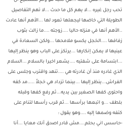
بحقه بها ...فهي ملكه ...هي تحبه هو ولم تستطيع أن
تحب رجل غيره ...لا يهم كل ما حدث ...لا تهم التفاصيل
الطويلة التي خاضها ليجعلها تعود لها ...الأهم أنها عادت
..الأهم أنها في منزله حاليا ....زوجته ....ما زالت بثوب
زفافها ....الخجل يكسو ملامحها ...ولكن السعادة في
عينيها لا يمكن إنكارها ...يرتكز على الباب وهو ينظر إليها
...ابتسامة على شفتيه ....يشعر اخيرا بالسلام ...السلام
الذي غادره منذ أن غادرته هي ....تنهد واقترب وجلس على
الفراش...ينظر إليها ...بينما تزداد هي خجلاً .....مد كفه
واحتوى كفها الصغير بين يديه...ثم رفع كفها وقبله
بلطف ...و اتبعها برأسها ...ثم قرب رأسها لتنام على
كتفه وضمها إليه ....وهو يقول :
-حاسس اني بحلم....مش قادر اصدق أنك معايا ...أنا