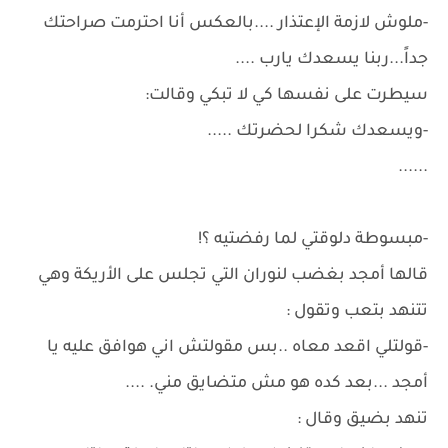
-ملوش لازمة الإعتذار ....بالعكس أنا احترمت صراحتك
جداً...ربنا يسعدك يارب ....
سيطرت على نفسها كي لا تبكي وقالت:
-ويسعدك شكرا لحضرتك .....
......
-مبسوطة دلوقتي لما رفضتيه ؟!
قالها أمجد بغضب لنوران التي تجلس على الأريكة وهي
تتنهد بتعب وتقول :
-قولتلي اقعد معاه ..بس مقولتش اني هوافق عليه يا
أمجد ...بعد كده هو مش متضايق مني. ....
تنهد بضيق وقال :