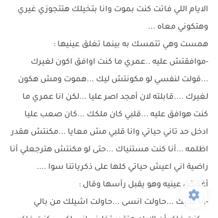
الايام اللي فاتت كنت بموت وانا بتخيلك هتتجوزي غيري
وهتكوني معاه ...
همست وهي تتمسك به بينما تغلق عينيها :
-موافقتش عليه ..عمري ما كنت اوافق اكون لغيرك
...قولت لنفسي لو مكونتش ليك ...هموت ومش هكون
لغيرك ....قابلته لان أمجد اصر عليا ...لكن انا عمري ما
كنت هوافق عليه ...قلبي كان ملكك ...كان صعب عليا
ادخل حد تاني حياتي وانا قلبي مش معايا ...مكنتش هقدر
اظلمه ...أنا كنت مستنياك ...حتى لو مكنتش هترجعلي أنا
راضية اني اعيش حياتي كلها على ذكرياتنا سوا ....
أغمض عينيه وهو يقبل رأسها وقال :
-أنا بحبك ...حاولت انسى ...حاولت اشيلك من بالي