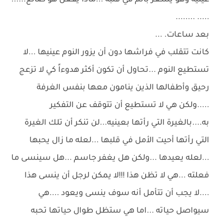
عينيه وهو يشعر بألم في قلبه ...ماذا يفعل هو ضائع......
..... ........
بعد ساعات. ...
كانت تتقلب في فراشها دون أن يزور النوم عينيها ...لا
تستطيع النوم ...تحاول أن تكون أكثر هدوءاً كي لا تزعج
رحيق وأطفالها الذين ينامون معها بنفس الغرفة
.....ولكن هي لا تستطيع أن تتوقف عن التفكير
به....بالغيرة التي رأتها بعينيه...لن تنكر أن تلك الغيرة
التي رأتها أحيت الأمل في قلبها ...لعله ما زال يحبها
...لعله يعيدها ...ولكن هل يغفر جاسم ...هل سينسى ما
فعلته ...هي لا تظن هذا !!!لا يمكن لرجل أن ينسى هذا
....لا يجب أن تتأمل أنه سوف ينسى ويعود ....هي
سيواصل حياته ...اما هي ستظل طوال حياتها تحبه