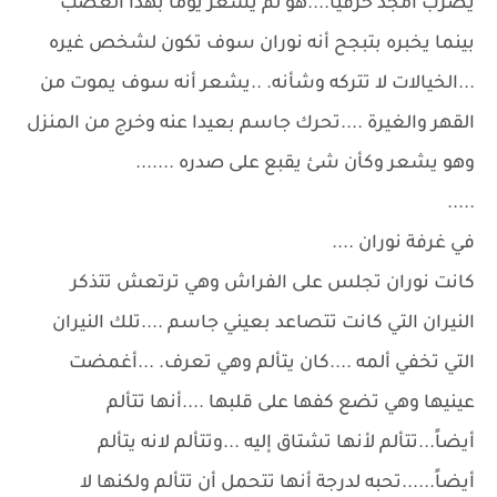
يضرب أمجد حرفياً....هو لم يشعر يوماً بهذا الغضب
بينما يخبره بتبجح أنه نوران سوف تكون لشخص غيره
...الخيالات لا تتركه وشأنه. ..يشعر أنه سوف يموت من
القهر والغيرة ....تحرك جاسم بعيدا عنه وخرج من المنزل
وهو يشعر وكأن شئ يقبع على صدره .......
.....
في غرفة نوران ....
كانت نوران تجلس على الفراش وهي ترتعش تتذكر
النيران التي كانت تتصاعد بعيني جاسم ....تلك النيران
التي تخفي ألمه ....كان يتألم وهي تعرف. ...أغمضت
عينيها وهي تضع كفها على قلبها ....أنها تتألم
أيضاً...تتألم لأنها تشتاق إليه ...وتتألم لانه يتألم
أيضاً......تحبه لدرجة أنها تتحمل أن تتألم ولكنها لا