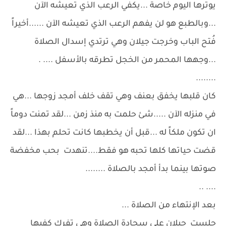
يوترها اليوم خاصة ...يكفي الرعب الذي تعيشه الآن
...وبالطبع هو لن يفهم الرعب الذي تعيشه الآن ......أخيراً
فُتح الباب وخرجت جيلان وهي ترتدي إسدال الصلاة
...وجهها المحمر من الخجل تطرقه بالأسفل .... .
........
كان قلبها يخفق بعنف وهي تقف خلف أمجد زوجها ...هي
في منزله الآن .....شئ حلمت به منذ زمن ...لقد تمنت دوماً
ان تكون ملكاً له ...قبل أن يخطبها كانت تحلم بهذا ...لقد
قضت حياتها كلها تحبه هو فقط....تنهدت بحب مخفضة
صوتها بينما بدأ أمجد بالصلاة ........
.... ..
بعد الإنتهاء من الصلاة ...
جلست جيلان على سجادة الصلاة وهي تفرك كفيها