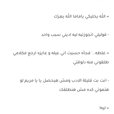
= الله يخليكي ياماما الله يعزك
- قوليلي اتجوزتيه ليه اديني سبب واحد
= غلطه..' فجأه حسيت اني عيله و عايزه ارجع فكلامي
طلقوني منه دلوقتي
- انت بت قليلة الادب ومش هيحصل يا يا مريم لو
هتموتي كده مش هنطلقك
= ليه!