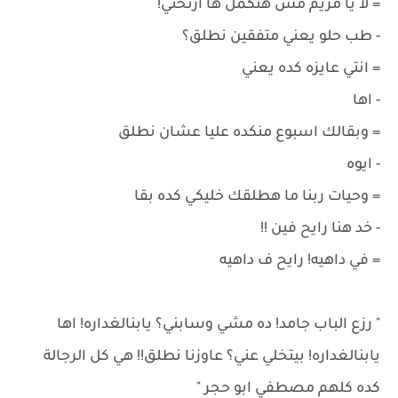
= لا يا مريم مش هتكمل ها ارتحتي!
- طب حلو يعني متفقين نطلق؟
= انتي عايزه كده يعني
- اها
= وبقالك اسبوع منكده عليا عشان نطلق
- ايوه
= وحيات ربنا ما هطلقك خليكي كده بقا
- خد هنا رايح فين !!
= في داهيه! رايح ف داهيه
" رزع الباب جامد! ده مشي وسابني؟ يابنالغداره! اها
يابنالغداره! بيتخلي عني؟ عاوزنا نطلق!! هي كل الرجالة
كده كلهم مصطفي ابو حجر "