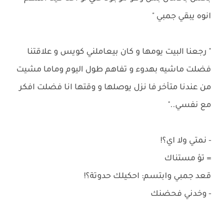
انوه يبقي جمبي "
" رجعنا البيت يومها و كان بيعاملني كويس و علاقتنا
فضلت ماشيه بهدوء و تفاهم طول اليوم وماما مشيت
من عندنا متأخر فا نزل يوصلها و وقتها انا فضلت افكر
مع نفسي.."
- نمتي ولا اي؟!
= تؤ مستناك
قعد جمبي وابتسم: احكيلك حدوتة؟!
- وخدني فحضنك