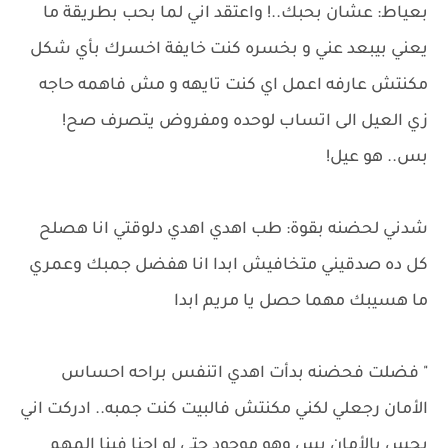
بعياط: عشان بحبك..! واعتقد اني لما بحب بطريقة ما
يعني بيبعد عني و بخسره كنت خايفة اخسرك بأي شكل
مكنتش عارفه اعمل اي كنت تايهه و مش فاهمه حاجه
زي العيل الى اتساب لوحده ومفروض يتصرف صح!
بس.. هو عيل!
شدني لحضنه بقوة: طب اهدي اهدي دلوقتي انا هصلح
كل ده صدقيني متخافيش ابدا انا هفضل جمبك وعمري
ما هسيبك مهما حصل يا مريم ابدا
" فضلت فحضنه بدأت اهدي اتنفس براحه احساس
الأمان رجعلي لكني مكنتش فالبيت كنت جمبه.. ادركت اني
بحس بالأمان بس وهو موجود حتي لو احنا فينا المهم