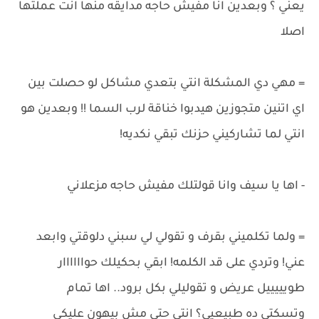
يعني ؟ وبعدين انا مفيش حاجه مدايقه منها انت عملتها
اصلا
= مهي دي المشكلة انتي بتعدي مشاكل لو حصلت بين
اي اتنين متجوزين هيدبوا خناقة لرب السما !! وبعدين هو
انتي لما تشاركيني حزنك تبقي نكديه!
- اها يا سيف وانا قولتلك مفيش حاجه مزعلاني
= ولما تكلميني بقرف و تقولي لي سبني دلوقتي وابعد
عني! وتردي على قد الكلمه! ابقي بحكيلك حواااااار
طويييييل عريض و تقوليلي بكل برود.. اها تمام
وتسكتي ده طبيعيي؟ انتي حتي مش بيهون عليكي