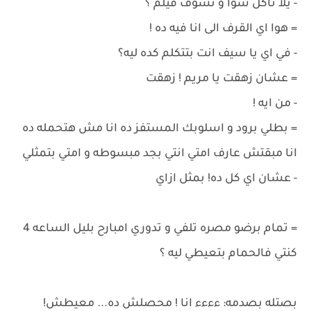
- يلا ناكل سوا و نشوف فيلم ؟
= هوا اي القرف الى انا فيه ده !
- في اي يا سيف انت بتتكلم كده ليه؟
= عشان زهقت يا مريم ! زهقت
- من ايه !
= بطلي برود و اسلوبك المستفز ده انا مش هتحمله ده
انا مبقتش عارف امتي انتي بجد مبسوطه و امتي بتمثلي
- عشان اي كل ده! بمثل ازاي
= تمام برضو مصره تلفي و تدوري امبارح بليل الساعه 4
كنتي فالحمام بتعيطي ليه ؟
بصتله بصدمه: ءءءء انا ! محصلش ده... معيطش!