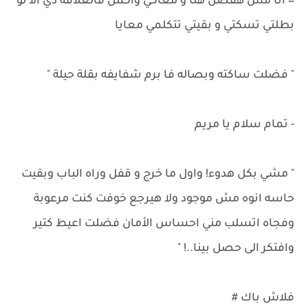
= انا مش هفضل هنا و معاكي واكمل فالعلاقة دي الا لو
بطلتي تسكتي و بقيتي تتكلمي معايا
" فضلت ساكته وبصاله فا برم شفايفه بقلة حيلة "
- تمام سلام يا مريم
" مشي بكل هدوء! واول ما خرج و قفل وراه الباب وبقيت
حاسه انوه مش موجود ولا هيرجع خوفت كنت مرعوبة
وفجاه اتسلب مني احساس الأمان فضلت اعيط كتير
وافتكر الى حصل بينا..! "
فلاش باك #