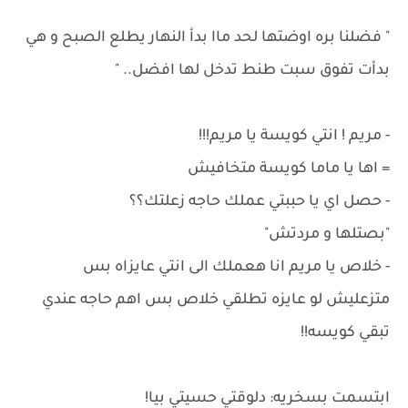
" فضلنا بره اوضتها لحد ماا بدأ النهار يطلع الصبح و هي
بدأت تفوق سبت طنط تدخل لها افضل.. "
- مريم ! انتي كويسة يا مريم!!!
= اها يا ماما كويسة متخافيش
- حصل اي يا حببتي عملك حاجه زعلتك؟؟
"بصتلها و مردتش"
- خلاص يا مريم انا هعملك الى انتي عايزاه بس
متزعليش لو عايزه تطلقي خلاص بس اهم حاجه عندي
تبقي كويسه!!
ابتسمت بسخريه: دلوقتي حسيتي بيا!